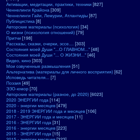
Активации, медитации, практики, техники
[827]
Ченнелинги Крайона
[309]
Ченнелинги Гайи, Лемурии, Атлантидіы
[87]
Публицистика
[8]
Авторские материалы (психология)
[34]
О жизни (психология отношений)
[79]
Притчи
[198]
Рассказы, сказки, очерки, эссе....
[303]
Состояния моей Души "...О ГЛАВНОМ..."
[48]
Состояния моей Души "... О ЖИЗНИ..."
[46]
Видео, кино
[303]
Мои озвученные размышления
[51]
Альтернатива (материалы для личного восприятия)
[62]
Исповедь читателя...
[7]
Поэзия
[49]
ЭЗО-юмор
[70]
Авторские материалы (разное, до 2020)
[6023]
2020 ЭНЕРГИИ года
[114]
2020 - энергии месяцев
[479]
2018 - 2019 ЭНЕРГИИ года и месяцев
[106]
2017 - ЭНЕРГИИ года и месяцев
[11]
2016 - ЭНЕРГИИ года
[31]
2016 - энергии месяцев
[223]
2015 - ЭНЕРГИИ года
[15]
2015 - энергии месяцев
[323]