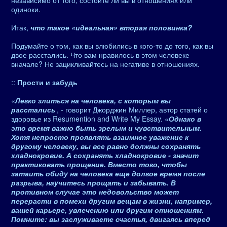
независимо от того, состоите ли вы в отношениях или
одиноки.
Итак,
что такое «идеальная» вторая половинка?
Подумайте о том, как вы влюбились в кого-то до того, как вы
двое расстались. Что вам нравилось в этом человеке
вначале? Не зацикливайтесь на негативе в отношениях.
::
Прости и забудь
«
Легко злиться на человека, с которым вы
расстались
, - говорит Джорджин Миллер, автор статей о
здоровье из Resumention and Write My Essay. «
Однако в
это время важно быть зрелым и чувствительным.
Хотя непросто проявлять взаимное уважение к
другому человеку, вы все равно должны сохранять
хладнокровие. А сохранять хладнокровие - значит
практиковать прощение. Вместо того, чтобы
затаить обиду на человека еще долгое время после
разрыва, научитесь прощать и забывать. В
противном случае это недовольство может
перерасти в помехи другим вещам в жизни, например,
вашей карьере, увлечению или другим отношениям.
Помните: вы заслуживаете счастья, двигаясь вперед