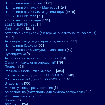
Ченнелинги Архангелов
[3177]
Ченнелинги Учителей и Мастеров
[1246]
Ченнелинги других Сил и цивилизаций
[4679]
2021 ЭНЕРГИИ года
[71]
2021 - энергии месяцев
[395]
2022 ЭНЕРГИИ года
[1]
Информация
[381]
Авторские материалы (эзотерика, энергетика, философия)
[1907]
Активации, медитации, практики, техники
[827]
Ченнелинги Крайона
[309]
Ченнелинги Гайи, Лемурии, Атлантидіы
[87]
Публицистика
[8]
Авторские материалы (психология)
[34]
О жизни (психология отношений)
[79]
Притчи
[198]
Рассказы, сказки, очерки, эссе....
[303]
Состояния моей Души "...О ГЛАВНОМ..."
[48]
Состояния моей Души "... О ЖИЗНИ..."
[46]
Видео, кино
[303]
Мои озвученные размышления
[51]
Альтернатива (материалы для личного восприятия)
[62]
Исповедь читателя...
[7]
Поэзия
[49]
ЭЗО-юмор
[70]