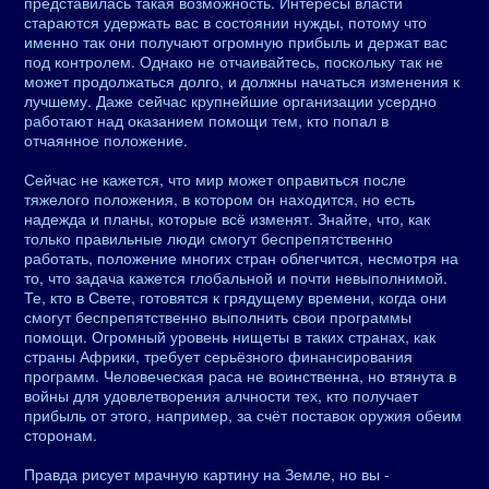
представилась такая возможность. Интересы власти
стараются удержать вас в состоянии нужды, потому что
именно так они получают огромную прибыль и держат вас
под контролем. Однако не отчаивайтесь, поскольку так не
может продолжаться долго, и должны начаться изменения к
лучшему. Даже сейчас крупнейшие организации усердно
работают над оказанием помощи тем, кто попал в
отчаянное положение.
Сейчас не кажется, что мир может оправиться после
тяжелого положения, в котором он находится, но есть
надежда и планы, которые всё изменят. Знайте, что, как
только правильные люди смогут беспрепятственно
работать, положение многих стран облегчится, несмотря на
то, что задача кажется глобальной и почти невыполнимой.
Те, кто в Свете, готовятся к грядущему времени, когда они
смогут беспрепятственно выполнить свои программы
помощи. Огромный уровень нищеты в таких странах, как
страны Африки, требует серьёзного финансирования
программ. Человеческая раса не воинственна, но втянута в
войны для удовлетворения алчности тех, кто получает
прибыль от этого, например, за счёт поставок оружия обеим
сторонам.
Правда рисует мрачную картину на Земле, но вы -