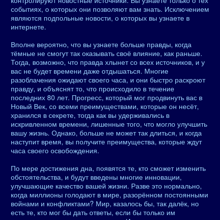
контролируют новостные источники. Вы узнаёте только о тех
событиях, о которых они позволяют вам знать. Исключением
являются подпольные новости, о которых вы узнаете в
интернете.
Вполне вероятно, что вы узнаете больше правды, когда
тёмные не смогут так оказывать своё влияние, как раньше.
Тогда, возможно, что правда хлынет со всех источников, и у
вас не будет времени даже отдышаться. Многие
разоблачения ожидают своего часа, и они быстро раскроют
правду, и объяснят то, что происходило в течение
последних 80 лет. Прогресс, который мог продвинуть вас в
Новый Век, со всеми преимуществами, которые он несёт,
хранился в секрете, тогда как вы удерживались в
искривленном времени, лишенные того, что могло улучшить
вашу жизнь. Однако, больше не может так длиться, и когда
наступит время, вы получите преимущества, которые ждут
часа своего освобождения.
По мере достижения дна, появятся те, кто сможет изменить
обстоятельства, и будут введены многие инновации,
улучшающие качество вашей жизни. Разве это нормально,
когда миллионы голодают в мире, разорённом постоянными
войнами и конфликтами? Мир, казалось бы, так далёк, но
есть те, кто мог бы дать ответы, если бы только им