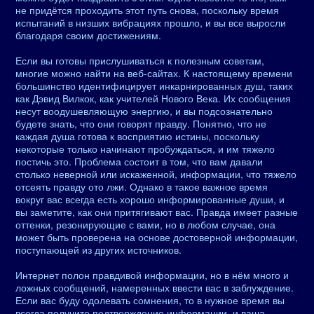
не придётся проходить этот путь снова, поскольку время
испытаний в низших вибрациях прошло, и вы все выросли
благодаря своим достижениям.
Если вы готовы прислушиваться к полезным советам,
многие можно найти на веб-сайтах. К настоящему времени
большинство идентифицирует инкарнированных душ, таких
как Дэвид Вилкок, как учителей Нового Века. Их сообщения
несут воодушевляющую энергию, и вы подсознательно
будете знать, что они говорят правду. Понятно, что не
каждая душа готова к восприятию истины, поскольку
некоторые только начинают пробуждаться, и им тяжело
постичь это. Проблема состоит в том, что вам давали
столько неверной или искаженной, информации, что тяжело
отсеять правду ото лжи. Однако в такое важное время
вокруг вас всегда есть хорошо информированные души, и
вы заметите, как они притягивают вас. Правда имеет разные
оттенки, резонирующие с вами, но в любом случае, она
может быть проверена на основе достоверной информации,
поступающей из других источников.
Интернет полон правдивой информации, но в нём много и
ложных сообщений, намеренных ввести вас в заблуждение.
Если вас буду одолевать сомнения, то в нужное время вы
всегда получите подтверждение информации, и ваша