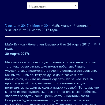
Главная
»
2017
»
Март
»
30
» Майк Куинси - Ченеллинг
Высшего Я от 24 марта 2017 года.
Майк Куинси - Ченеллинг Высшего Я от 24 марта 2017
21:10
года.
30 марта 2017
г.
Многие из вас хорошо подготовлены к Вознесению, кроме
того некоторые отстающие имеют небольшой шанс
улучшить свое положение в течение оставшегося времени.
Как бы то ни было, каждой душе дана возможность
повыситься, и никто не может сделать это за неё. Все вы
прошли долгий путь, начиная с того момента, когда
погрузились на один из самых низких уровней. Тот факт, что
многие из вас поднялись, несмотря на сложные проблемы,
является заслугой вашей решимости и настойчивости.
Вскоре вы будете пожинать плоды своих успехов, и вас
можно будет поздравить с этим. Одно известно точно, вам