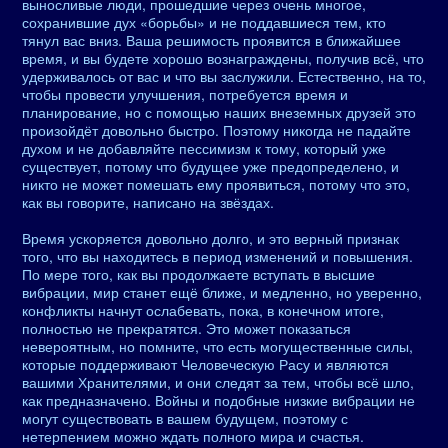
выносливые люди, прошедшие через очень многое,
сохранившие дух «борьбы» и не поддавшиеся тем, кто
тянул вас вниз. Ваша решимость проявится в ближайшее
время, и вы будете хорошо вознаграждены, получив всё, что
удерживалось от вас и что вы заслужили. Естественно, на то,
чтобы провести улучшения, потребуется время и
планирование, но с помощью наших внеземных друзей это
произойдёт довольно быстро. Поэтому никогда не падайте
духом и не добавляйте пессимизм к тому, который уже
существует, потому что будущее уже предопределено, и
никто не может помешать ему проявиться, потому что это,
как вы говорите, написано на звёздах.
Время ускоряется довольно долго, и это верный признак
того, что вы находитесь в период изменений и повышения.
По мере того, как вы продолжаете вступать в высшие
вибрации, мир станет ещё ближе, и медленно, но уверенно,
конфликты начнут ослабевать, пока, в конечном итоге,
полностью не прекратятся. Это может показаться
невероятным, но помните, что есть могущественные силы,
которые поддерживают Человеческую Расу и являются
вашими Хранителями, и они следят за тем, чтобы всё шло,
как предназначено. Войны и подобные низкие вибрации не
могут существовать в вашем будущем, поэтому с
нетерпением можно ждать полного мира и счастья.