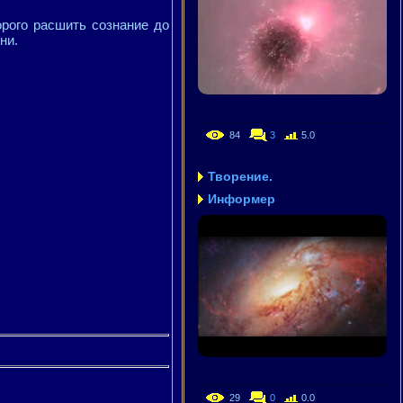
орого расшить сознание до
ни.
84
3
5.0
Творение.
Информер
29
0
0.0