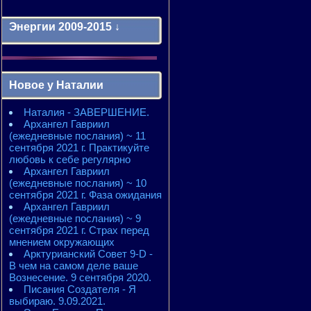
Энергии 2009-2015 ↓
Энергии 2009-2011 годы
2010 - энергии месяцев
Новое у Наталии
2010 - ЭНЕРГИИ года
2011 - энергии месяцев
Наталия - ЗАВЕРШЕНИЕ.
2011 - ЭНЕРГИИ года
Архангел Гавриил
2012 - энергии месяцев
(ежедневные послания) ~ 11
2012 - ЭНЕРГИИ года
сентября 2021 г. Практикуйте
2013 - энергии месяцев
любовь к себе регулярно
2013 - ЭНЕРГИИ года
Архангел Гавриил
2014 - энергии месяцев
(ежедневные послания) ~ 10
2014 - ЭНЕРГИИ года
сентября 2021 г. Фаза ожидания
2015 - энергии месяцев
Архангел Гавриил
2015 - ЭНЕРГИИ года
(ежедневные послания) ~ 9
сентября 2021 г. Страх перед
мнением окружающих
Арктурианский Совет 9-D -
В чем на самом деле ваше
Вознесение. 9 сентября 2020.
Писания Создателя - Я
выбираю. 9.09.2021.