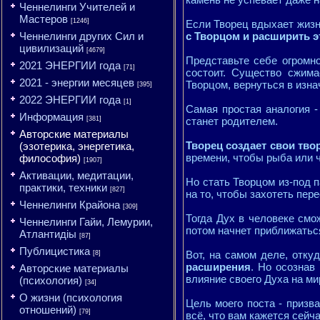
Ченнелинги Учителей и
Мастеров
[1246]
Если Творец вдыхает жизн
Ченнелинги других Сил и
с Творцом и расширить э
цивилизаций
[4679]
Представьте себе огромно
2021 ЭНЕРГИИ года
[71]
состоит. Существо сжима
2021 - энергии месяцев
Творцом, вернуться в изна
[395]
2022 ЭНЕРГИИ года
[1]
Самая простая аналогия -
Информация
[381]
станет родителем.
Авторские материалы
Творец создает свои тво
(эзотерика, энергетика,
времени, чтобы рыба или ч
философия)
[1907]
Активации, медитации,
Но стать Творцом из-под п
практики, техники
[827]
на то, чтобы захотеть пер
Ченнелинги Крайона
[309]
Тогда Дух в человеке смож
Ченнелинги Гайи, Лемурии,
потом начнет приближатьс
Атлантидіы
[87]
Публицистика
Вот, на самом деле, отку
[8]
расширения
. Но осознав
Авторские материалы
влияние своего Духа на ми
(психология)
[34]
О жизни (психология
Цель моего поста - призв
отношений)
[79]
всё, что вам кажется сейч