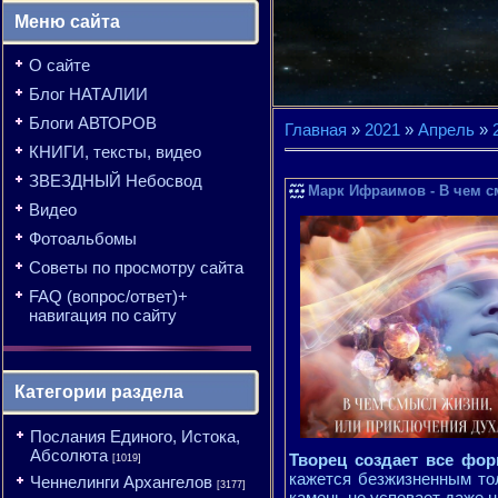
Меню сайта
О сайте
Блог НАТАЛИИ
Блоги АВТОРОВ
Главная
»
2021
»
Апрель
»
КНИГИ, тексты, видео
ЗВЕЗДНЫЙ Небосвод
Марк Ифраимов - В чем см
Видео
Фотоальбомы
Советы по просмотру сайта
FAQ (вопрос/ответ)+
навигация по сайту
Категории раздела
Послания Единого, Истока,
Абсолюта
Творец создает все фо
[1019]
кажется безжизненным тол
Ченнелинги Архангелов
[3177]
камень не успевает даже на