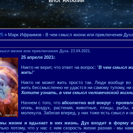
БЛОГ НАТАЛИИ
25
» Марк Ифраимов - В чем смысл жизни или приключения Духа.
ысл жизни или приключения Духа. 23.04.2021.
25 апреля 2021
г.
Никто не верит, что ответ на вопрос: "
В чем смысл ж
жить
!"
Никто не может жить просто так. Люди вообще во
жить бессмысленно не удастся ни самому тупому, ни
Хотите узнать, в чем смысл человеческой жизн
Начнем с того, что
абсолютно всё вокруг - проявл
огонь, воздух, растения, животные, птицы, рыбы,
молекула. Забегая вперед, у них тоже есть смысл и он
рмы жизни и вдыхает в них жизнь. Дух входит в форму 
ько потому, что у нас с ним скорость жизни разная - мы нам
с заметить, поэтому считает, что нас нет.