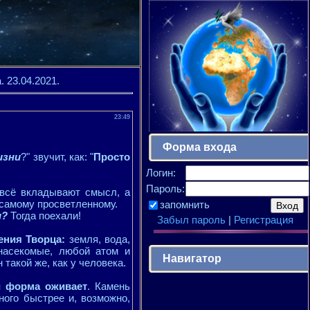
 23.04.2021.
23:49
Форма входа
изни
?" звучит, как: "
Просто
Логин:
Пароль:
 всё вкладывают смысл, а
 самому просветленному.
запомнить
и?
Тогда поехали!
Забыл пароль
|
Регистрация
ения Творца:
земля, вода,
 насекомые, любой атом и
Навигатор
 такой же, как у человека.
и форма оживает
. Камень
ного быстрее и, возможно,