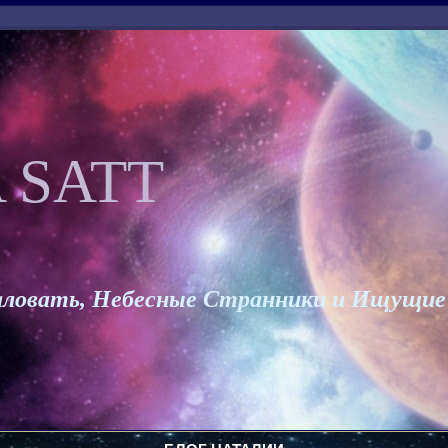
 SATT
ловать, Небесные Странники и Ищущие