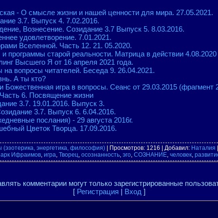
кая - О смысле жизни и нашей ценности для мира. 27.05.2021.
ние 3.7. Выпуск 4. 7.02.2016.
ение, Вознесение. Созидание 3.7 Выпуск 5. 8.03.2016.
ннее удовлетворение. 7.01.2021.
рами Вселенной. Часть 12. 21. 05.2020.
усы и программы старой реальности. Матрица в действии 4.08.2020 
линг Высшего Я от 16 апреля 2021 года.
ы на вопросы читателей. Беседа 9. 26.04.2021.
нь. А ты кто?
 Божественная игра в вопросы. Сеанс от 29.03.2015 (фрагмент 
Часть 6. Посвящение жизни
ние 3.7. 19.01.2016. Выпуск 3.
зидание 3.7. Выпуск 6. 6.04.2016.
едневные послания) - 29 августа 2016г.
ебный Цветок Творца. 17.09.2016.
 (эзотерика, энергетика, философия)
|
Просмотров
: 1216 |
Добавил
:
Наталия
арк Ифраимов
,
игра
,
Творец
,
осознанность
,
эго
,
СОЗНАНИЕ
,
человек
,
развити
влять комментарии могут только зарегистрированные пользова
[
Регистрация
|
Вход
]