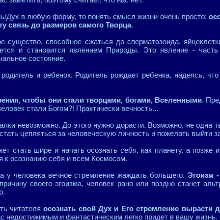
ь/Дух в любую форму, то понять смысл жизни очень просто:
осо
ту связь до размеров самого Творца
.
е существо, способное сжаться до сперматозоида, яйцеклетки
ется и становится явлением Природы. Это явление - часть
чальное состояние.
 родитель и ребенок. Родитель рождает ребенка, надеясь, что
рения, чтобы они стали творцами, богами, Вселенными
. Пр
еловек стали Богом?! Практически вечность...
алки невозможно. До этого нужно дорасти. Возможно, не одна 
естать цепляться за человеческую личность и пожелать выйти з
ет стать шире и начать осознать себя, как планету, а позже 
я к осознанию себя и всем Космосом.
да у человека вечное стремление жаждать большего.
Эгоизм 
 причину своего эгоизма, человек рано или поздно станет аль
р.
ать читателя
осознать свой Дух и Его стремление вырасти 
ас недостижимым и фантастическим легко придет в вашу жизнь.