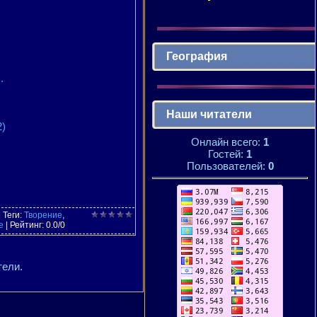
География
.
Наши читатели
2)
Онлайн всего:
1
Гостей:
1
Пользователей:
0
|
Теги
:
Творение
,
е
|
Рейтинг
:
0.0
/
0
тели.