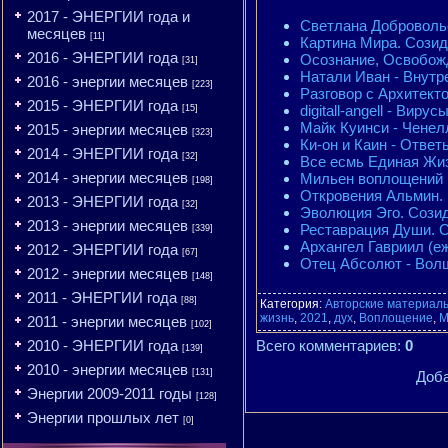
2017 - ЭНЕРГИИ года и
Светлана Добровольс
месяцев
[11]
Картина Мира. Созида
2016 - ЭНЕРГИИ года
Осознание, Освобожд
[31]
Натали Иван - Внутре
2016 - энергии месяцев
[223]
Разговор с Архитекто
2015 - ЭНЕРГИИ года
digitall-angell - Вир
[15]
Майк Куинси - Ченел
2015 - энергии месяцев
[323]
Ки-он и Каин - Ответ
2014 - ЭНЕРГИИ года
[32]
Все есмь Единая Жиз
2014 - энергии месяцев
Мильен воплощений и
[198]
Откровения Альмин. 
2013 - ЭНЕРГИИ года
[32]
Эволюция Эго. Созида
2013 - энергии месяцев
Реставрация Души. Со
[339]
Архангел Гавриил (еж
2012 - ЭНЕРГИИ года
[67]
Отец Абсолют - Волш
2012 - энергии месяцев
[148]
2011 - ЭНЕРГИИ года
[88]
Категория
:
Авторские материалы
жизнь
,
2021
,
дух
,
Воплощение
,
М
2011 - энергии месяцев
[102]
2010 - ЭНЕРГИИ года
Всего комментариев
:
0
[139]
2010 - энергии месяцев
[131]
Доба
Энергии 2009-2011 годы
[128]
Энергии прошлых лет
[0]