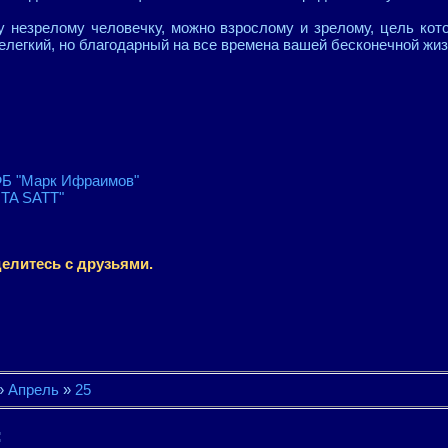
у незрелому человечку, можно взрослому и зрелому, цель кот
нелегкий, но благодарный на все времена вашей бесконечной жиз
Б "Марк Ифраимов"
TA SATT"
елитесь с друзьями.
»
Апрель
»
25
: