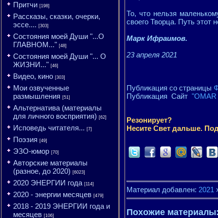
Притчи
[198]
То, что нельзя маленьком
Рассказы, сказки, очерки,
своего Творца. Путь этот 
эссе....
[303]
Состояния моей Души "...О
Марк Ифраимов.
ГЛАВНОМ..."
[48]
23 апреля 2021
Состояния моей Души "... О
ЖИЗНИ..."
[46]
Видео, кино
[303]
Мои озвученные
Публикация со страницы
Ф
размышления
Публикация Сайт
"OMAR 
[51]
Альтернатива (материалы
для личного восприятия)
[62]
Резонирует?
Исповедь читателя...
Несите Свет дальше. Под
[7]
Поэзия
[49]
ЭЗО-юмор
[70]
Авторские материалы
(разное, до 2020)
[6023]
2020 ЭНЕРГИИ года
[114]
Материал добавлен:
2021
2020 - энергии месяцев
[479]
2018 - 2019 ЭНЕРГИИ года и
Похожие материалы
месяцев
[106]