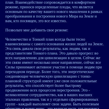
план. Взаимодействие сопровождается в комфортном
режиме, принося определенные плоды, что является
основным по качеству вашего нового мышления в рамках
преобразования и построения нового Мира на Земле и
вам, кто посвящен, это все известно.
Позвольте мне добавить свое резюме:
Человечество и Тонкий план всегда были тесно
взаимосвязаны с самого основания жизни людей на Земле.
Эта связь давала свои результаты, как людям, так и
представителям Тонкого плана. Это давало прогресс во
всех направлениях для цивилизации в целом. Сейчас же
эти связи имеют несколько иное направление, сейчас все
Силы принимают активное участие в помощи людям при
переходном периоде. Более того, эти энергетические
соединяющие человеческую цивилизацию с тонко-
плановой структурой имеют уже свои положительные
результаты, что способствует более быстрому
продвижению всех процессов перестроения. Это -
великолепное сотрудничество, как в ваших высших
эталонах правления, так и у отдельно сформированных
групп - каждый выполняет свои задачи. Быть полезным
обществу и всему миру - это великая честь для человека.