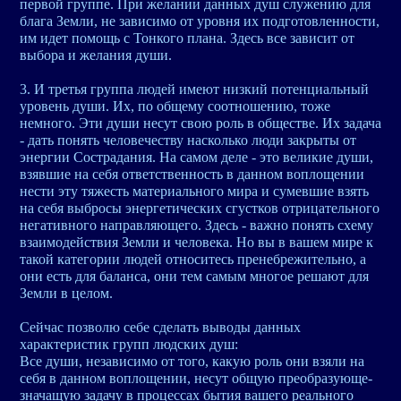
первой группе. При желании данных душ служению для
блага Земли, не зависимо от уровня их подготовленности,
им идет помощь с Тонкого плана. Здесь все зависит от
выбора и желания души.
3. И третья группа людей имеют низкий потенциальный
уровень души. Их, по общему соотношению, тоже
немного. Эти души несут свою роль в обществе. Их задача
- дать понять человечеству насколько люди закрыты от
энергии Сострадания. На самом деле - это великие души,
взявшие на себя ответственность в данном воплощении
нести эту тяжесть материального мира и сумевшие взять
на себя выбросы энергетических сгустков отрицательного
негативного направляющего. Здесь - важно понять схему
взаимодействия Земли и человека. Но вы в вашем мире к
такой категории людей относитесь пренебрежительно, а
они есть для баланса, они тем самым многое решают для
Земли в целом.
Сейчас позволю себе сделать выводы данных
характеристик групп людских душ:
Все души, независимо от того, какую роль они взяли на
себя в данном воплощении, несут общую преобразующе-
значащую задачу в процессах бытия вашего реального