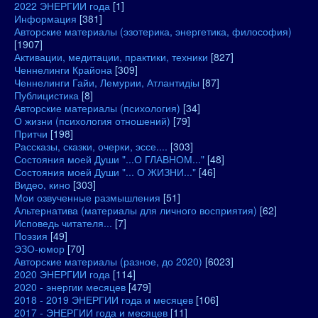
2022 ЭНЕРГИИ года
[1]
Информация
[381]
Авторские материалы (эзотерика, энергетика, философия)
[1907]
Активации, медитации, практики, техники
[827]
Ченнелинги Крайона
[309]
Ченнелинги Гайи, Лемурии, Атлантидіы
[87]
Публицистика
[8]
Авторские материалы (психология)
[34]
О жизни (психология отношений)
[79]
Притчи
[198]
Рассказы, сказки, очерки, эссе....
[303]
Состояния моей Души "...О ГЛАВНОМ..."
[48]
Состояния моей Души "... О ЖИЗНИ..."
[46]
Видео, кино
[303]
Мои озвученные размышления
[51]
Альтернатива (материалы для личного восприятия)
[62]
Исповедь читателя...
[7]
Поэзия
[49]
ЭЗО-юмор
[70]
Авторские материалы (разное, до 2020)
[6023]
2020 ЭНЕРГИИ года
[114]
2020 - энергии месяцев
[479]
2018 - 2019 ЭНЕРГИИ года и месяцев
[106]
2017 - ЭНЕРГИИ года и месяцев
[11]