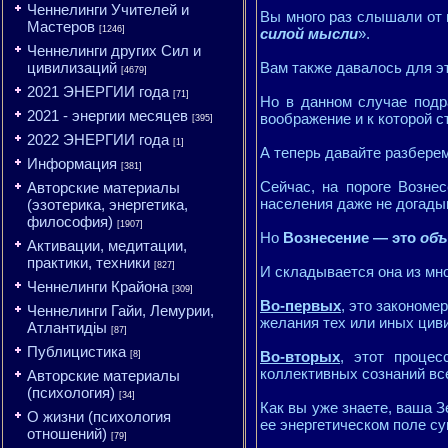
Ченнелинги Учителей и
Вы много раз слышали от 
Мастеров
[1246]
силой мысли
».
Ченнелинги других Сил и
цивилизаций
Вам также давалось для эт
[4679]
2021 ЭНЕРГИИ года
[71]
Но в данном случае подр
2021 - энергии месяцев
воображение и к которой 
[395]
2022 ЭНЕРГИИ года
[1]
А теперь давайте разбере
Информация
[381]
Сейчас, на пороге Возне
Авторские материалы
населения даже не догады
(эзотерика, энергетика,
философия)
[1907]
Но
Вознесение — это
об
Активации, медитации,
практики, техники
[827]
И складывается она из мн
Ченнелинги Крайона
[309]
Во-первых
, это закономе
Ченнелинги Гайи, Лемурии,
желания тех или иных цив
Атлантидіы
[87]
Публицистика
Во-вторых
, этот процес
[8]
коллективных сознаний вс
Авторские материалы
(психология)
[34]
Как вы уже знаете, ваша 
О жизни (психология
ее энергетическом поле с
отношений)
[79]