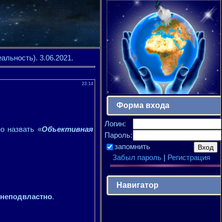
ьность). 3.06.2021.
23:14
Форма входа
Логин:
о назвать «
Объективная
Пароль:
запомнить
Забыл пароль
|
Регистрация
Навигатор
м неподвластно
.