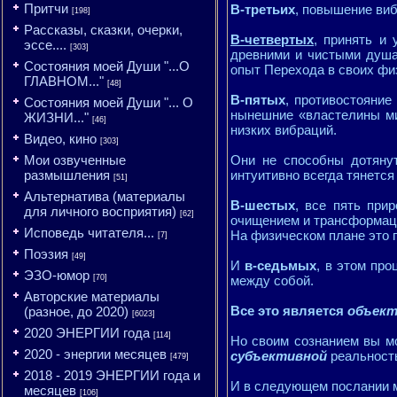
Притчи
В-третьих
, повышение виб
[198]
Рассказы, сказки, очерки,
В-четвертых
, принять и
эссе....
[303]
древними и чистыми душа
Состояния моей Души "...О
опыт Перехода в своих фи
ГЛАВНОМ..."
[48]
В-пятых
, противостояние
Состояния моей Души "... О
нынешние «властелины ми
ЖИЗНИ..."
[46]
низких вибраций.
Видео, кино
[303]
Мои озвученные
Они не способны дотянут
размышления
интуитивно всегда тянетс
[51]
Альтернатива (материалы
В-шестых
, все пять при
для личного восприятия)
[62]
очищением и трансформац
Исповедь читателя...
На физическом плане это 
[7]
Поэзия
[49]
И
в-седьмых
, в этом пр
ЭЗО-юмор
[70]
между собой.
Авторские материалы
Все это является
объек
(разное, до 2020)
[6023]
2020 ЭНЕРГИИ года
[114]
Но своим сознанием вы мо
2020 - энергии месяцев
субъективной
реальност
[479]
2018 - 2019 ЭНЕРГИИ года и
И в следующем послании м
месяцев
[106]