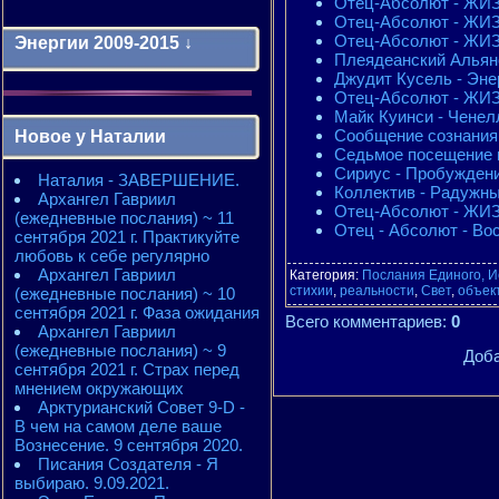
Отец-Абсолют - ЖИЗ
Отец-Абсолют - ЖИЗ
Отец-Абсолют - ЖИЗ
Энергии 2009-2015 ↓
Плеядеанский Альянс
Джудит Кусель - Энер
Отец-Абсолют - ЖИЗ
Энергии 2009-2011 годы
Майк Куинси - Ченелл
2010 - энергии месяцев
Сообщение сознания 
Новое у Наталии
2010 - ЭНЕРГИИ года
Седьмое посещение п
2011 - энергии месяцев
Сириус - Пробуждение
Наталия - ЗАВЕРШЕНИЕ.
2011 - ЭНЕРГИИ года
Коллектив - Радужный
Архангел Гавриил
2012 - энергии месяцев
Отец-Абсолют - ЖИЗ
(ежедневные послания) ~ 11
2012 - ЭНЕРГИИ года
Отец - Абсолют - Вос
сентября 2021 г. Практикуйте
2013 - энергии месяцев
любовь к себе регулярно
2013 - ЭНЕРГИИ года
Архангел Гавриил
2014 - энергии месяцев
Категория
:
Послания Единого, И
стихии
,
реальности
,
Свет
,
объек
(ежедневные послания) ~ 10
2014 - ЭНЕРГИИ года
сентября 2021 г. Фаза ожидания
2015 - энергии месяцев
Всего комментариев
:
0
Архангел Гавриил
2015 - ЭНЕРГИИ года
(ежедневные послания) ~ 9
Доба
сентября 2021 г. Страх перед
мнением окружающих
Арктурианский Совет 9-D -
В чем на самом деле ваше
Вознесение. 9 сентября 2020.
Писания Создателя - Я
выбираю. 9.09.2021.