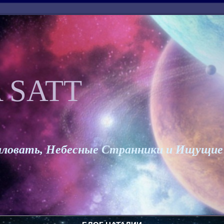
 SATT
ловать, Небесные Странники и Ищущие