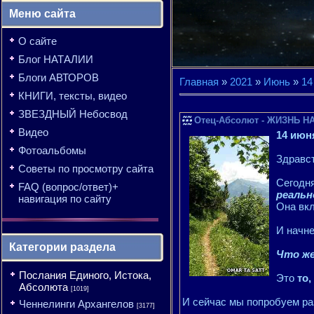
Меню сайта
О сайте
Блог НАТАЛИИ
Блоги АВТОРОВ
Главная
»
2021
»
Июнь
»
14
КНИГИ, тексты, видео
ЗВЕЗДНЫЙ Небосвод
Отец-Абсолют - ЖИЗНЬ НА
Видео
14 июн
Фотоальбомы
Здравст
Советы по просмотру сайта
Сегодн
FAQ (вопрос/ответ)+
реаль
навигация по сайту
Она вкл
И начне
Категории раздела
Что же
Послания Единого, Истока,
Это
то,
Абсолюта
[1019]
И сейчас мы попробуем ра
Ченнелинги Архангелов
[3177]