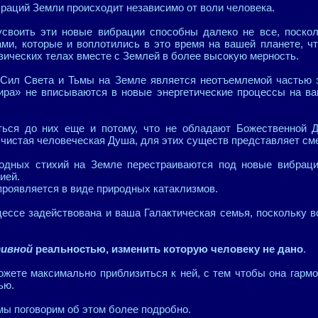
раций Земли происходит независимо от воли человека.
 усвоить эти новые вибрации способны далеко не все, поско
ми, которые и воплотились в это время на вашей планете, ч
зических телах вместе с Землей в более высокую мерность.
 Сил Света и Тьмы на Земле является неотъемлемой частью э
ра» не вписываются в новые энергетические процессы на ва
ься до них еще и потому, что не обладают Божественной Д
я чистая человеческая Душа, для этих существ представляет см
родных стихий на Земле перестраиваются под новые вибраци
ией.
проявляется в виде природных катаклизмов.
оцессе задействована и ваша Галактическая семья, поскольку 
тивной
реальностью, изменить которую человеку не дано
.
жете максимально приблизиться к ней, с тем чтобы она гарм
ью.
ы поговорим об этом более подробно.