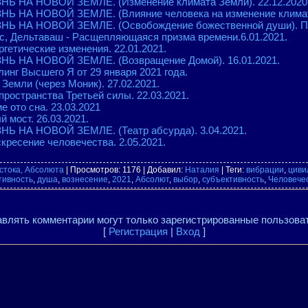
НЬ НА НОВОЙ ЗЕМЛЕ. (Изменение климата Земли). 22.12.2020
НЬ НА НОВОЙ ЗЕМЛЕ. (Влияние человека на изменение климата
НЬ НА НОВОЙ ЗЕМЛЕ. (Освобождение божественной души). ПР
, Дельтаваш - Расщепляющаяся призма времени.6.01.2021.
гетические изменения. 22.01.2021.
НЬ НА НОВОЙ ЗЕМЛЕ. (Возвращение Домой). 16.01.2021.
инг Высшего Я от 29 января 2021 года.
Земли (через Моник). 27.02.2021.
ространства Третьей силы. 22.03.2021.
 ото сна. 23.03.2021
 мост. 26.03.2021.
НЬ НА НОВОЙ ЗЕМЛЕ. (Театр абсурда). 3.04.2021.
кресение человечества. 2.05.2021.
стока, Абсолюта
|
Просмотров
: 1176 |
Добавил
:
Наталия
|
Теги
:
вибрации
,
циви
тивность
,
душа
,
вознесение
,
2021
,
Абсолют
,
выбор
,
субъективность
,
Человече
влять комментарии могут только зарегистрированные пользова
[
Регистрация
|
Вход
]