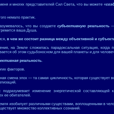
меня и многих представителей Сил Света, что вы можете «
соз
ого немало практик.
азумевалось, что вы создаете
субъективную
реальность
— 
стремится ваша Душа.
мся,
в чем же состоит разница между объективной и субъек
сения, на Земле сложилась парадоксальная ситуация, когда
вается об этом судьбоносном для вашей планеты и для челове
ъективная
реальность
.
огих факторов.
рная смена эпох — та самая цикличность, которая существует 
илизаций.
с подразумевает изменение энергетической составляющей к
ех ее обитателей.
Земля изобилует различными существами, воплощенными в чело
уществует множество коллективных сознаний.