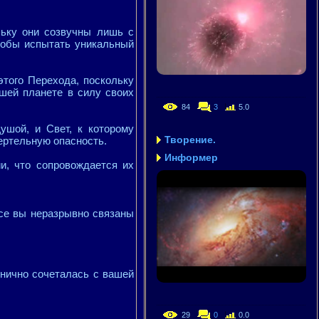
льку они созвучны лишь с
тобы испытать уникальный
того Перехода, поскольку
шей планете в силу своих
84
3
5.0
ушой, и Свет, к которому
Творение.
ертельную опасность.
Информер
и, что сопровождается их
все вы неразрывно связаны
онично сочеталась с вашей
29
0
0.0