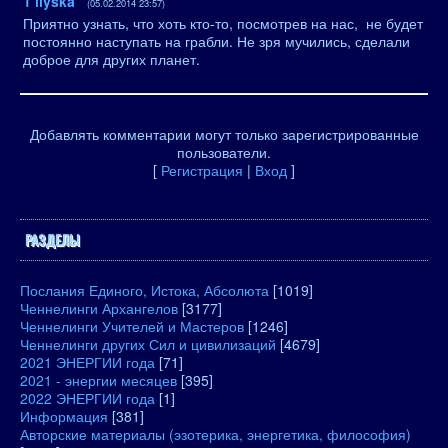
1
liyska
(05.02.2014 23:57)
Приятно узнать, что хоть кто-то, посмотрев на нас, не будет
постоянно наступать на грабли. Не зря мучились, сделали
доброе для других планет.
Добавлять комментарии могут только зарегистрированные
пользователи.
[
Регистрация
|
Вход
]
РАЗДЕЛЫ
Послания Единого, Истока, Абсолюта
[1019]
Ченнелинги Архангелов
[3177]
Ченнелинги Учителей и Мастеров
[1246]
Ченнелинги других Сил и цивилизаций
[4679]
2021 ЭНЕРГИИ года
[71]
2021 - энергии месяцев
[395]
2022 ЭНЕРГИИ года
[1]
Информация
[381]
Авторские материалы (эзотерика, энергетика, философия)