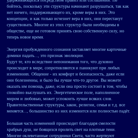
удерживающихся посредством правил или соглашений. Не
бойтесь, поскольку эти структуры начинают разрушаться, так как
нет ничего, поддерживающего их, кроме веры в них. Это
концепции, и как только исчезнет вера в них, они перестанут
существовать. Многие из этих структур были необходимы в
обществе, еще не готовом принять свою собственную силу, но
теперь новое время.
Энергия пробужденного сознания заставляет многие карточные
домики падать..., это признак эволюции.
Будут те, кто вследствие непонимания того, что духовно
происходит в мире, сопротивляются и паникуют при любых
изменениях. Общение - их комфорт и безопасность, даже если
они болезненны, и было бы лучше что-то другое. Вы можете
оказать им помощь, даже, если она просто состоит в том, чтобы
спокойно выслушать их. Энергетическое поле, наполненное
миром и любовью, может успокоить лучше всяких слов.
Правительственные структуры, закон, религии, семья и т.д. все
меняется..., большинство из них изменится или полностью падёт.
Большая часть изменений происходит благодаря смелости
храбрых душ, не боящихся пролить свет на плотные тени.
Многие оклеветанные сотрудники Света, часто жертвуют