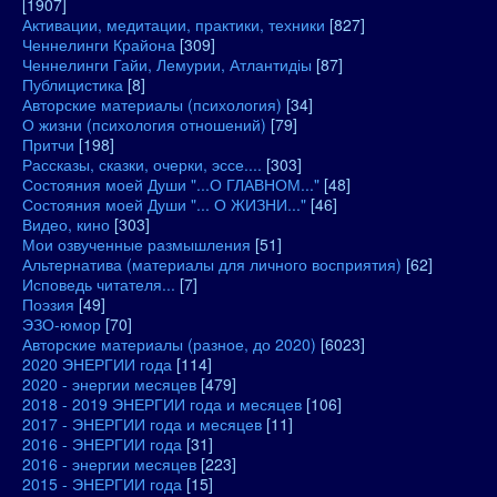
[1907]
Активации, медитации, практики, техники
[827]
Ченнелинги Крайона
[309]
Ченнелинги Гайи, Лемурии, Атлантидіы
[87]
Публицистика
[8]
Авторские материалы (психология)
[34]
О жизни (психология отношений)
[79]
Притчи
[198]
Рассказы, сказки, очерки, эссе....
[303]
Состояния моей Души "...О ГЛАВНОМ..."
[48]
Состояния моей Души "... О ЖИЗНИ..."
[46]
Видео, кино
[303]
Мои озвученные размышления
[51]
Альтернатива (материалы для личного восприятия)
[62]
Исповедь читателя...
[7]
Поэзия
[49]
ЭЗО-юмор
[70]
Авторские материалы (разное, до 2020)
[6023]
2020 ЭНЕРГИИ года
[114]
2020 - энергии месяцев
[479]
2018 - 2019 ЭНЕРГИИ года и месяцев
[106]
2017 - ЭНЕРГИИ года и месяцев
[11]
2016 - ЭНЕРГИИ года
[31]
2016 - энергии месяцев
[223]
2015 - ЭНЕРГИИ года
[15]