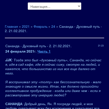
Главная
»
2021
»
Февраль
»
24
» Сананда - Духовный путь -
2. 21.02.2021.
Сананда - Духовный путь - 2. 21.02.2021.
21:23
24 февраля 2021
г.
Часть 1
JJK
: Тогда это был «духовный путь», Сананда, но сейчас
я, идя в сад кафе, где я сейчас сижу, смотрю на людей, и
кажется, что большинство из них все еще далеко от
него.
Я воспринимал эту «толпу» как бессознательную - мало
знающую о смысле жизни. Итак, как должно произойти
коллективное пробуждение - когда или даже чем - если я
рассматриваю эту инерцию людей?
САНАНДА
: Добрый день, Ян. Я посреди людей, и моя
любовь охватывает всех без исключения и охватывает все