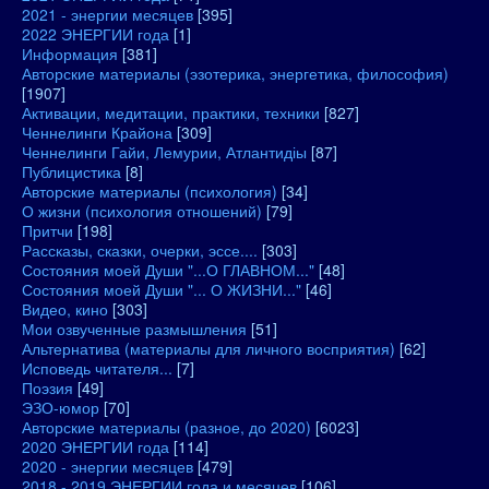
2021 - энергии месяцев
[395]
2022 ЭНЕРГИИ года
[1]
Информация
[381]
Авторские материалы (эзотерика, энергетика, философия)
[1907]
Активации, медитации, практики, техники
[827]
Ченнелинги Крайона
[309]
Ченнелинги Гайи, Лемурии, Атлантидіы
[87]
Публицистика
[8]
Авторские материалы (психология)
[34]
О жизни (психология отношений)
[79]
Притчи
[198]
Рассказы, сказки, очерки, эссе....
[303]
Состояния моей Души "...О ГЛАВНОМ..."
[48]
Состояния моей Души "... О ЖИЗНИ..."
[46]
Видео, кино
[303]
Мои озвученные размышления
[51]
Альтернатива (материалы для личного восприятия)
[62]
Исповедь читателя...
[7]
Поэзия
[49]
ЭЗО-юмор
[70]
Авторские материалы (разное, до 2020)
[6023]
2020 ЭНЕРГИИ года
[114]
2020 - энергии месяцев
[479]
2018 - 2019 ЭНЕРГИИ года и месяцев
[106]