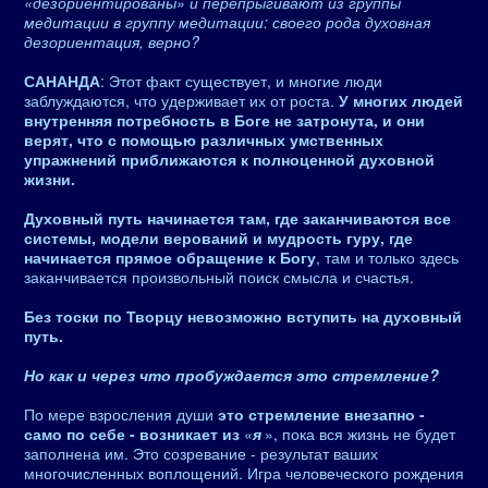
«дезориентированы» и перепрыгивают из группы
медитации в группу медитации: своего рода духовная
дезориентация, верно?
САНАНДА
: Этот факт существует, и многие люди
заблуждаются, что удерживает их от роста.
У многих людей
внутренняя потребность в Боге не затронута, и они
верят, что с помощью различных умственных
упражнений приближаются к полноценной духовной
жизни.
Духовный путь начинается там, где заканчиваются все
системы, модели верований и мудрость гуру, где
начинается прямое обращение к Богу
, там и только здесь
заканчивается произвольный поиск смысла и счастья.
Без тоски по Творцу невозможно вступить на духовный
путь.
Но как и через что пробуждается это стремление?
По мере взросления души
это стремление внезапно -
само по себе - возникает из
«
я
», пока вся жизнь не будет
заполнена им. Это созревание - результат ваших
многочисленных воплощений. Игра человеческого рождения