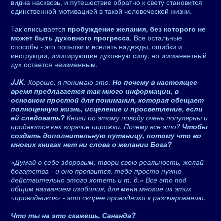
видна насквозь, и путешествие обратно к свету становится
единственной мотивацией в такой человеческой жизни.
Так описывается
пробуждение желания, без которого не
может быть духовного прогресса
. Все остальные
способы - это попытки и вселять надежды, ошибки и
инструкции, имитирующие духовную силу, но имманентный
дух остается неизменным.
JJK
: Хорошо, я понимаю это.
Но почему в настоящее
время предлагается так много информации, в
основном простой для понимания, которая обещает
полноценную жизнь, исцеление и просветление, если
ей следовать?
Книги по этому поводу очень популярны и
продаются как горячие пирожки. Почему все это?
Чтобы
создать дополнительную путаницу, потому что во
многих книгах нет ни слова о желании Бога?
«Думай о себе здоровым, твори свою реальность, желай
богатства - и оно проявится, тебе просто нужно
действительно этого хотеть и т. д.» Все это под
общим названием изобилия, для меня многие из этих
«проводников» - это скорее проводники к разочарованию.
Что ты на это скажешь, Сананда?