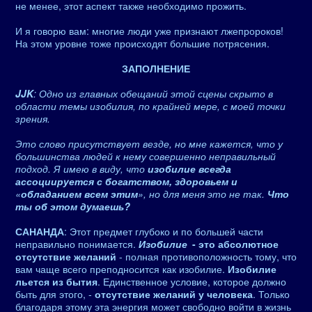
не менее, этот аспект также необходимо прожить.
И я говорю вам: многие люди уже признают лжепророков!
На этом уровне тоже происходят большие потрясения.
ЗАПОЛНЕНИЕ
JJK
: Одно из главных обещаний этой сцены скрыто в
области темы изобилия, по крайней мере, с моей точки
зрения.
Это слово присутствует везде, но мне кажется, что у
большинства людей к нему совершенно неправильный
подход. Я имею в виду, что
изобилие всегда
ассоциируется с богатством, здоровьем и
«
обладанием всем этим
», но для меня это не так.
Что
ты об этом думаешь?
САНАНДА
: Этот предмет глубоко и по большей части
неправильно понимается.
Изобилие
- это абсолютное
отсутствие желаний
- полная противоположность тому, что
вам чаще всего преподносится как изобилие.
Изобилие
льется из бытия
. Единственное условие, которое должно
быть для этого, -
отсутствие желаний у человека
. Только
благодаря этому эта энергия может свободно войти в жизнь