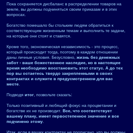
Пока сохраняется дисбаланс в распределении товаров на
земле, вы должны подчиняться своим приказам и в этих
вопросах.
Богатство помешало бы стольким людям обратиться к
соответствующим жизненным темам и выполнить те задачи,
на которые они стоят и ставятся.
Кроме того, экономическая независимость - это процесс,
который происходит тогда, поэтому в каждом отношении
даны личные условия. Безусловно,
жизнь без денежных
забот - ваше божественное наследие, но в настоящее
время необходимо восстановить этот статус. А до тех
пор вы остаетесь твердо закрепленными в своих
контрактах и ​​служите в предусмотренном для вас
месте
.
Подводя
итог
, позвольте сказать:
Только позитивный и любящий фокус на процветании и
богатстве их не производит.
Все, что соответствует
вашему плану, имеет первостепенное значение и все
подчинено этому
.
Итак, если в ваших контрактах не прописано, что вы должны