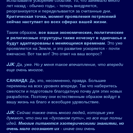
испытываете ускорение событий. То, что занимало много
лет назад - обычно годы, - теперь внедряется,
реорганизуется и переделывается за считанные дни.
Критическая точка, момент проявления потрясений
сейчас наступает во всех сферах вашей жизни
.
Таким образом,
все ваши экономические, политические
и религиозные структуры также исчезнут в одночасье и
будут адаптированы к меняющимся временам
. Это уже
проявляется на Земле, и это развитие ускоряется - почти
ежечасно. Вот так вот! Это ответ на ваш вопрос?
JJK
: Да, уже. Но у меня такое впечатление, что впереди
еще очень многое.
САНАНДА
: Да, это, несомненно, правда. Большие
перемены на всех уровнях впереди. Так что наберитесь
смелости и подготовьте благодатную почву для этих новых
разработок. Поэтому они естественным образом войдут в
вашу жизнь на благо и всеобщее удовольствие.
JJK
: Сейчас также очень много людей, которые уже
думают, что они на «духовном пути», но все еще полны
идей.
Многие питаются эзотерическими знаниями, но
очень мало осознают их
- иначе они очень