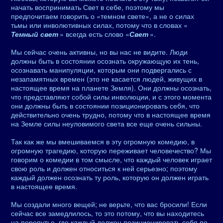
начать воспринимать Свет в себе, поэтому мы
предпочитаем говорить о «темном свете», а не о силах
тьмы или инволютивных силах, потому что в словах «
Темный свет
» всегда есть слово «
Свет
».
Мы сейчас очень активны, но вы нас не видите. Люди
должны быть в состоянии осознать окружающую их тень,
осознавать манипуляции, которым они подвергались с
незапамятных времен (это не касается людей, живущих в
настоящее время на планете Земля). Они должны осознать,
что представляют собой силы инволюции, и с этого момента
они должны быть в состоянии позиционировать себя, что
действительно очень трудно, потому что в настоящее время
на Земле силы неуловимого света все еще очень сильны.
Так как же мы вмешиваемся в эту огромную комедию, в
огромную трагедию, которую переживает человечество? Мы
говорим о комедии в том смысле, что каждый человек играет
свою роль и должен относиться к ней серьезно; поэтому
каждый должен осознать ту роль, которую он должен играть
в настоящее время.
Мы создали много вещей; не верьте, что вас бросили! Если
сейчас все замедлилось, то это потому, что вы находитесь
на перепутье, где каждый должен позиционировать себя по