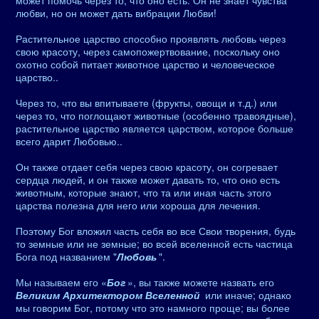
может помочь через то, что оно есть. Он не знает чувства
любви, но он может дать вибрации Любви!
Растительное царство способно проявлять любовь через
свою красоту, через самопожертвование, поскольку оно
охотно собой питает животное царство и человеческое
царство..
Через то, что вы впитываете (фрукты, овощи и т.д.) или
через то, что поглощают животные (особенно травоядные),
растительное царство является царством, которое больше
всего дарит Любовью..
Он также отдает себя через свою красоту, он согревает
сердца людей, и он также может давать то, что оно есть
животным, которые знают, что та или иная часть этого
царства полезна для него или хороша для лечения.
Поэтому Бог вложил часть себя во все Свои творения, будь
то земные или не земные; во всей вселенной есть частица
Бога под названием "
Любовь
".
Мы называем его «
Бог
», вы также можете назвать его
Великим Архитектором Вселенной
или иначе; однако
мы говорим Бог, потому что это намного проще; вы более