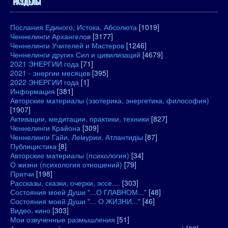
РАЗДЕЛЫ
Послания Единого, Истока, Абсолюта
[1019]
Ченнелинги Архангелов
[3177]
Ченнелинги Учителей и Мастеров
[1246]
Ченнелинги других Сил и цивилизаций
[4679]
2021 ЭНЕРГИИ года
[71]
2021 - энергии месяцев
[395]
2022 ЭНЕРГИИ года
[1]
Информация
[381]
Авторские материалы (эзотерика, энергетика, философия)
[1907]
Активации, медитации, практики, техники
[827]
Ченнелинги Крайона
[309]
Ченнелинги Гайи, Лемурии, Атлантидіы
[87]
Публицистика
[8]
Авторские материалы (психология)
[34]
О жизни (психология отношений)
[79]
Притчи
[198]
Рассказы, сказки, очерки, эссе....
[303]
Состояния моей Души "...О ГЛАВНОМ..."
[48]
Состояния моей Души "... О ЖИЗНИ..."
[46]
Видео, кино
[303]
Мои озвученные размышления
[51]