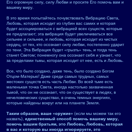
Его огромную силу, силу Любви и просите Его помочь вам и
вашему миру.
В это время попытайтесь почувствовать Вибрацию Света,
Любовь, которая исходит из глубин вас самих и которая
будет ассоциироваться с вибрацией всех существ, которые
ее предлагают; эта вибрация будет увеличиваться все
сильнее и сильнее, и любовь, которая исходит из чистых
сердец, от тех, кто осознает силу любви, постепенно ударит
по тени. Эта Вибрация будет «грызть» тень, и тогда тень
станет Светом; понемногу она осознает себя и узнает, что
за пределами тьмы, которая исходит от нее, есть и Любовь.
Все, что было создано, даже тень, было создано Богом
Отцом-Матерью! Даже среди самых трудных, самых
жестоких существ есть часть Любви. Во всей тьме есть
маленькая точка Света, иногда настолько захваченная
тьмой, что он не осознает, что он существует в людях, в
нечеловеческих существах, в очень темных энергиях,
которые найдены вокруг или на планете Земля.
Таким образом, ваше «оружие»
(если мы можем так его
назвать),
единственный способ помочь вашему миру,
помочь вашим братьям, это Любовь, Любовь, которая
в вас и которую вы иногда игнорируете, это