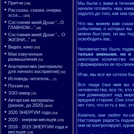
Притчи
Мы были с вами в течение 
[198]
начали готовить наш кан
Рассказы, сказки, очерки,
задолго до того, как она п
эссе....
[303]
Состояния моей Души "...О
Что мы можем вам сказат
ГЛАВНОМ..."
событиями, о которых вы 
[48]
можно быстрее, но мы под
Состояния моей Души "... О
освободить вас.
ЖИЗНИ..."
[46]
Видео, кино
[303]
Человечество было подве
Мои озвученные
только земными, но и 
размышления
некоторое количество л
[51]
сформировала ее по-своем
Альтернатива (материалы
для личного восприятия)
[62]
Итак, мы все же хотели б
Исповедь читателя...
[7]
Все люди (чье имя вы зн
Поэзия
[49]
человечества, все те, кто 
ЭЗО-юмор
[70]
они доминируют над миро
вредной стороне. Они этог
Авторские материалы
нет того, что есть у вас, 
(разное, до 2020)
[6023]
2020 ЭНЕРГИИ года
[114]
Конечно, они любят по-с
2020 - энергии месяцев
Настоящая радость подним
[479]
они не контролируют, однак
2018 - 2019 ЭНЕРГИИ года и
месяцев
[106]