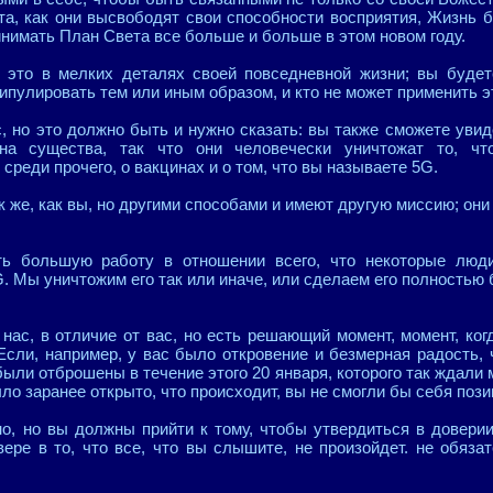
нта, как они высвободят свои способности восприятия, Жизнь 
инимать План Света все больше и больше в этом новом году.
 это в мелких деталях своей повседневной жизни; вы будет
нипулировать тем или иным образом, и кто не может применить 
, но это должно быть и нужно сказать: вы также сможете увид
на существа, так что они человечески уничтожат то, ч
 среди прочего, о вакцинах и о том, что вы называете 5G.
 же, как вы, но другими способами и имеют другую миссию; он
ь большую работу в отношении всего, что некоторые люд
. Мы уничтожим его так или иначе, или сделаем его полностью
нас, в отличие от вас, но есть решающий момент, момент, когд
сли, например, у вас было откровение и безмерная радость,
ли отброшены в течение этого 20 января, которого так ждали 
ло заранее открыто, что происходит, вы не смогли бы себя поз
но, но вы должны прийти к тому, чтобы утвердиться в доверии
ере в то, что все, что вы слышите, не произойдет. не обязат