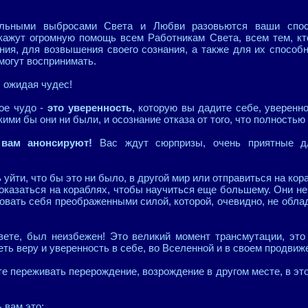
ельными выбросами Света и Любви разовьются ваши спосо
кажут огромную помощь всем Работникам Света, всем тем, кт
ния, для возвышения своего сознания, а также для их способн
могут воспринимать.
, ожидая чудес!
ое чудо -
это уверенность
, которую вы дадите себе, уверенно
кими бы они ни были, и осознание отказа от того, что полностью
о вам анонсируют!
Вас ждут сюрпризы, очень приятные д
!
 уйти, что бы это ни было, в другой мир или отправиться на ко
 оказаться на кораблях, чтобы научиться еще большему. Они н
вовать себя преображенными силой, которой, очевидно, не обл
вете, был неизбежен! Это великий момент трансмутации, это 
ь веру и уверенность в себе, во Вселенной и в своем продвиже
те переживать перерождение, возрождение в другом месте, в это
 вам это: