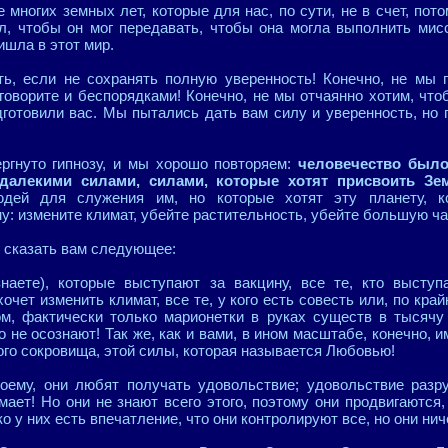
многих земных лет, которые для нас, по сути, не в счет, пот
ал, чтобы он мог передавать, чтобы она могла выполнить мис
ришла в этот мир.
ь, если не сохранять полную уверенность! Конечно, не мы г
говорите и беспорядками! Конечно, не мы отчаянно хотим, что
готовили вас. Мы пытались дать вам силу и уверенность, но
ргнуто гипнозу, и мы хорошо повторяем:
человечество было
далекими силами, силами, которые хотят присвоить З
юдей для служения им, но которые хотят эту планету, к
у: измените климат, убейте растительность, убейте большую ча
ы сказать вам следующее:
аете), которые выступают за вакцину, все те, кто выступ
хочет изменить климат, все те, у кого есть совесть или, по кра
м, фактически только марионетки в руках существ в тысячу
о не осознают! Так же, как и вами, в ином масштабе, конечно, 
этого сокровища, этой силы, которая называется Любовью!
воему, они любят получать удовольствие; удовольствие разру
ает! Но они не знают всего этого, поэтому они продвигаются
о у них есть впечатление, что они контролируют все, но они нич