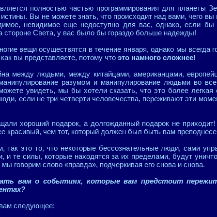
является полностью частью программирования для планеты Зе
и истины. Вы не можете знать, что происходит над вами, чего вы
димое, невидимое еще недоступно для вас, однако, если бы 
а стороне Света, у вас было бы гораздо больше надежды!
ногие вещи осуществятся в течение января, однако мы всегда г
и как вы представляете, потому что
это намного сложнее!
йна между людьми, между китайцами, американцами, европейца
 манипулирование разумом и манипулирование людьми во все
 можете увидеть, мы бы хотели сказать, что это более легкая 
люди, если не три четверти человечества, переживают эти моме
ещали хороший подарок, а долгожданный подарок не приходит!
ее красивый, чем тот, который должен был быть вам преподнесе
, так это то, что некоторые бессознательные люди, сами уп
, и те силы, которые находятся за их пределами, будут уничт
 мы говорим слово «правда», подчеркивая его снова и снова.
ать вам о событиях, которые вам предстоит пережить
ментах?
 вам следующее: