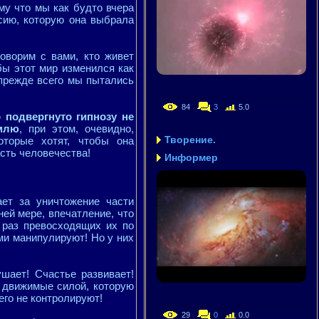
ому что мы как будто вчера
сию, которую она выбрала
оворим с вами, кто живет
бы этот мир изменился как
 прежде всего мы пытались
84
3
5.0
 подвергнуто гипнозу не
емлю
, при этом, очевидно,
Творение.
оторые хотят, чтобы она
сть человечества!
Информер
ает за уничтожение части
йней мере, впечатление, что
 раз превосходящих их по
ими манипулируют! Но у них
шает! Счастье развивает!
, движимые силой, которую
его не контролируют!
29
0
0.0