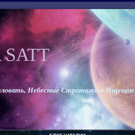
 SATT
ловать, Небесные Странники и Ищущие