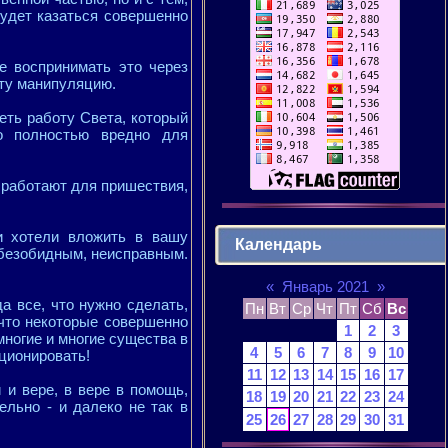
будет казаться совершенно
е воспринимать это через
эту манипуляцию.
еть работу Света, который
то полностью вредно для
и работают для пришествия,
и хотели вложить в вашу
Календарь
 безобидным, неисправным.
«
Январь 2021
»
а все, что нужно сделать,
Пн
Вт
Ср
Чт
Пт
Сб
Вс
 что некоторые совершенно
1
2
3
многие и многие существа в
4
5
6
7
8
9
10
иционировать!
11
12
13
14
15
16
17
 и вере, в вере в помощь,
18
19
20
21
22
23
24
ельно - и далеко не так в
25
26
27
28
29
30
31