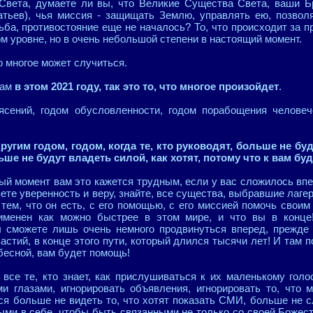
Света, думаете ли вы, что Великие Существа Света, ваши Бра
тьев), чья миссия - защищать Землю, управлять ею, позвол
рьба, противостояние еще не началось? То, что происходит за 
м уровне, но в очень небольшой степени в настоящий момент.
о многое может случиться.
вам
в этом 2021 году, так это то, что многое произойдет
.
ясений, годом обусловленности, годом порабощения человеч
ругим годом, годом, когда те, кто руководят, больше не буд
ьше не будут владеть силой, как хотят, потому что к вам б
ый момент вам это кажется трудным, если у вас сложилось впе
яете уверенность и веру, знайте, все существа, выбравшие лаге
 тем, что он есть, с его помощью, с его миссией помочь своим
именен как можно быстрее в этом мире, и что вы в конц
ы сможете лишь очень немного продвинуться вперед, прежде 
частий, в конце этого пути, который длился тысячи лет! И там п
бесной, вам будет помощь!
 все те, кто знает, как прислушиваться к их маленькому голо
и глазами, игнорировать объявления, игнорировать то, что 
тся больше не видеть то, что хотят показать СМИ, больше не 
ми в себе, чтобы быть связанными не только со своей Божеств