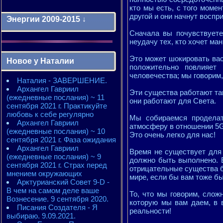
кто мы есть, с того моме
другой и они начнут воспр
Энергии 2009-2015 ↓
Сначала вы почувствуете
неудачу тех, кто хочет ма
Энергии 2009-2011 годы
2010 - энергии месяцев
Это может шокировать вас
Новое у Наталии
2010 - ЭНЕРГИИ года
положительно повлияет 
2011 - энергии месяцев
человечества; мы говорим,
Наталия - ЗАВЕРШЕНИЕ.
2011 - ЭНЕРГИИ года
Архангел Гавриил
2012 - энергии месяцев
Эти существа работают так
(ежедневные послания) ~ 11
2012 - ЭНЕРГИИ года
они работают для Света.
сентября 2021 г. Практикуйте
2013 - энергии месяцев
любовь к себе регулярно
2013 - ЭНЕРГИИ года
Мы собираемся проделат
Архангел Гавриил
2014 - энергии месяцев
атмосферу в отношении 5G
(ежедневные послания) ~ 10
2014 - ЭНЕРГИИ года
Это очень легко для нас!
сентября 2021 г. Фаза ожидания
2015 - энергии месяцев
Архангел Гавриил
2015 - ЭНЕРГИИ года
Время не существует для 
(ежедневные послания) ~ 9
должно быть выполнено. Е
сентября 2021 г. Страх перед
отрицательные существа бы
мнением окружающих
мире, если бы вам тоже бы
Арктурианский Совет 9-D -
В чем на самом деле ваше
То, что мы говорим, слож
Вознесение. 9 сентября 2020.
которую мы вам даем, в в
Писания Создателя - Я
реальности!
выбираю. 9.09.2021.