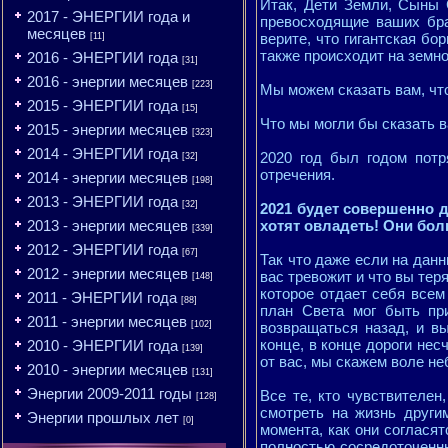
Итак, Дети Земли, Сыны 
2017 - ЭНЕРГИИ года и
превосходящие ваших бра
месяцев
верите, что гигантская бо
[11]
также происходит на земно
2016 - ЭНЕРГИИ года
[31]
2016 - энергии месяцев
[223]
Мы можем сказать вам, чт
2015 - ЭНЕРГИИ года
[15]
Что мы могли бы сказать 
2015 - энергии месяцев
[323]
2014 - ЭНЕРГИИ года
2020 год был годом потр
[32]
отречения.
2014 - энергии месяцев
[198]
2013 - ЭНЕРГИИ года
[32]
2021 будет совершенно д
2013 - энергии месяцев
хотят овладеть! Они бол
[339]
2012 - ЭНЕРГИИ года
[67]
Так что даже если на данн
2012 - энергии месяцев
вас тревожит и что вы тер
[148]
которое отдает себя всем
2011 - ЭНЕРГИИ года
[88]
план Света мог быть пр
2011 - энергии месяцев
[102]
возвращаться назад, и в
конце, в конце дороги нес
2010 - ЭНЕРГИИ года
[139]
от вас, мы скажем воле не
2010 - энергии месяцев
[131]
Энергии 2009-2011 годы
Все те, кто чувствителен,
[128]
смотреть на жизнь другим
Энергии прошлых лет
[0]
момента, как они соглася
полностью сосредоточенны