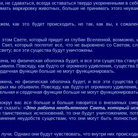
, не сдаваться, всегда оставаться твердо укорененными в себ
нимать маркировку животных, больше не принимать этого неуваж
жем, как это будет происходить, но так, как вы, к сожал
 этом Свете, который придет из глубин Вселенной, возможно, и
Свет, который поглотит все, что не выровнено со Светом, с
свету; все эти существа будут уничтожены.
ена, но физическая оболочка будет, и все эти существа стану
явили. Повсюду, как будто от огромного удивления, существа 
ердечная функции больше не могут функционировать.
жена, но физическая оболочка будет, и все эти существа с
орых мы объявили. Повсюду, как будто от огромного удивления,
тельная и сердечная функции больше не могут функционировать
вокруг вас все больше и больше говорится о внезапных сме
е сказать: «
Это работа необъятного Света, который исх
я таинственных исчезновений, то они будут уничтожением, пот
чинения неудобств существам, что они могут быть полностью
 лучи. Однако они будут чувствовать, что внутри них происходит