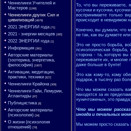
Ченнелинги Учителей и
То, что вы переживаете, 
Мастеров
[1246]
кусочки и кусочки, кусочк
Ченнелинги других Сил и
воспринимаете только ви
цивилизаций
происходит в невидимом н
[4679]
2021 ЭНЕРГИИ года
[71]
Конечно, вы думали, что м
2021 - энергии месяцев
не так, как вы думаете ил
[395]
2022 ЭНЕРГИИ года
[1]
Это не просто борьба, во
Информация
[381]
психологическая борьба,
сторона - та, которую вы
Авторские материалы
переживаете их, и многие 
(эзотерика, энергетика,
даже больше в бунте!
философия)
[1907]
Активации, медитации,
Это как кому-то, кому об
практики, техники
[827]
подарок, в тысячу раз бол
Ченнелинги Крайона
[309]
Что мы можем сказать вам
Ченнелинги Гайи, Лемурии,
находятся за их пределами
Атлантидіы
[87]
«уничтожены», это правда;
Публицистика
[8]
Что мы можем рассказ
Авторские материалы
иногда и печальных мо
(психология)
[34]
О жизни (психология
Мы можем просто сказать
отношений)
[79]