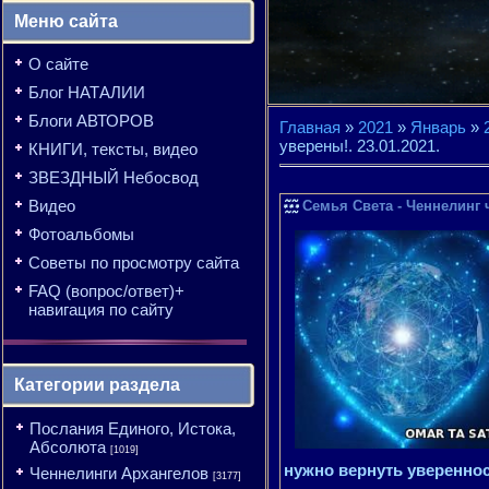
Меню сайта
О сайте
Блог НАТАЛИИ
Блоги АВТОРОВ
Главная
»
2021
»
Январь
»
уверены!. 23.01.2021.
КНИГИ, тексты, видео
ЗВЕЗДНЫЙ Небосвод
Видео
Семья Света - Ченнелинг 
Фотоальбомы
Советы по просмотру сайта
FAQ (вопрос/ответ)+
навигация по сайту
Категории раздела
Послания Единого, Истока,
Абсолюта
[1019]
нужно вернуть увереннос
Ченнелинги Архангелов
[3177]