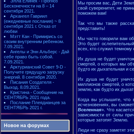
Элла Елинек - Прогноз
Мы просим вас, Дети Земли
Бесконечности на 8 – 14
свой суверенитет, не при
сентября 2021.
поможем вам!
Архангел Гавриил
(ежедневные послания) ~ 8
Так что мы также расска
сентября 2021 г. Отказ от
представить!
любви
Мэтт Кан - Примирись со
Мы часто говорили вам об
своим внутренним ребенком.
Это будет ослепительный 
7.09.2021.
всех, кто служил темному 
Ангелы и Энн Альберс - Дай
себе право быть собой.
Их душа не будет уничтож
7.09.2021.
смертей, о которых мы объ
Арктурианский Совет 9-D -
будто их дыхательная и с
Получите грядущую загрузку
энергий. 8 сентября 2020.
Их душа не будет уничто
Писания Создателя -
миллионов смертей, о кот
Выход. 8.09.2021.
землю, как будто их дыха
Кристина - Сообщение на
СЕНТЯБРЬ 2021 года.
Когда вы услышите, что 
Послание Плеядианцев за
исчезновениях, вы сможет
СЕНТЯБРЬ 2021 г.
Вселенная
». Что касаетс
зависимости от силы при
которые затопят Землю.
Новое на форумах
Люди не сразу заметят эти