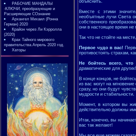
объяснить.
РАБОЧИЕ МАНДАЛЫ
-КЛЮЧИ, преобразующие и
Вместе с этими значит
Расширяющие СОзнание
необъятные лучи Света о
Архангел Михаил (Ронна
собственного преобразова
Герман) 2020
они в настоящее время не 
Крайон через Ли Кэрролла
(2020)
Так что не стойте на месте
Крах Тайного мирового
правительства.Апрель 2020 год.
Первое чудо в вас!
Перв
Хаторы
противостоять страхам, ка
Не бойтесь всего, чт
драматические для других
В конце концов, не бойтесь
из вас могут на мгновение
сразу, но они будут чувст
мудрости и стабильности.
Момент, в котором вы жи
действительно должны имет
Итак, конечно, вы начинае
вас так желают!
Мы все еще можем сказать