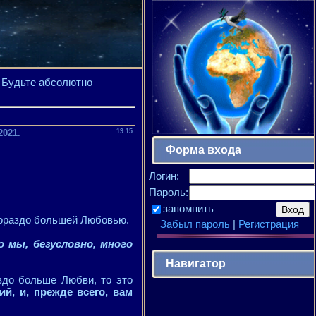
 Будьте абсолютно
2021.
19:15
Форма входа
Логин:
Пароль:
запомнить
 гораздо большей Любовью.
Забыл пароль
|
Регистрация
 мы, безусловно, много
Навигатор
здо больше Любви, то это
й, и, прежде всего, вам