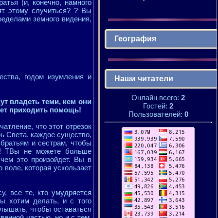
тья (и, конечно, намного
ят этому случиться? ? Вы
пределами земного видения,
География
ества, годом изумления и
Наши читатели
Онлайн всего:
2
ут владеть теми, кем они
Гостей:
2
удет приходить помощь!
Пользователей:
0
чатление, что этот отрезок
рь Света, каждое существо,
 братьям и сестрам, чтобы
е! ТВы не можете больше
чем это произойдет. Вы в
о воле, которая ускользает
су, все те, кто умудряется
мы хотим делать, и с того
слышать, чтобы оставаться
енной частью, но и с тем,