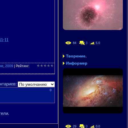
1:11
84
3
5.0
Творение.
Информер
ие
,
2009
|
Рейтинг
:
нтариев:
0
тели.
29
0
0.0