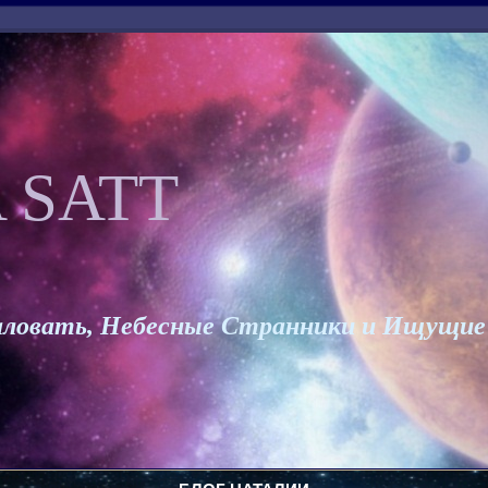
 SATT
ловать, Небесные Странники и Ищущие