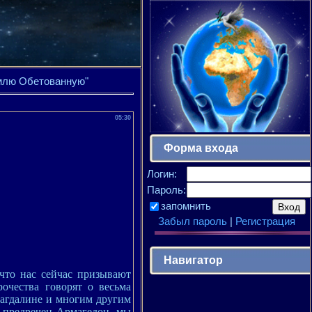
млю Обетованную"
05:30
Форма входа
Логин:
Пароль:
запомнить
Забыл пароль
|
Регистрация
Навигатор
что нас сейчас призывают
очества говорят о весьма
Магдалине и многим другим
 предречен Армагедон, мы