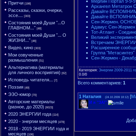
Мерлин Портал 9-9-9
Притчи
[198]
Архангел Метатрон С
Рассказы, сказки, очерки,
Давайте ВСПОМНИМ! 
эссе....
Давайте ВСПОМНИМ! 
[303]
Сен-Жермен. ОСНОВН
Состояния моей Души "...О
Адамус Сен-Жермен О
ГЛАВНОМ..."
[48]
Тот-Атлант - Соедин
Состояния моей Души "... О
Великий эксперимент
ЖИЗНИ..."
[46]
Встречаем ЭНЕРГИИ 1
Расширенное сообще
Видео, кино
[303]
Группа "Метасинте
Мои озвученные
Сен-Жермен - Декаб
размышления
[51]
Альтернатива (материалы
Категория
:
Энергии 2009-2011 г
для личного восприятия)
[62]
0.0
/
0
Исповедь читателя...
[7]
Всего комментариев
:
1
Поэзия
[49]
ЭЗО-юмор
[70]
1
Наталия
[
М
(24.10.2009 18:12)
Авторские материалы
И я "ЗА!"
(разное, до 2020)
[6023]
2020 ЭНЕРГИИ года
[114]
Доба
2020 - энергии месяцев
[479]
2018 - 2019 ЭНЕРГИИ года и
месяцев
[106]