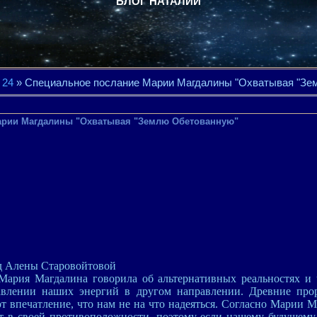
БЛОГ НАТАЛИИ
24
» Специальное послание Марии Магдалины "Охватывая "Зе
арии Магдалины "Охватывая "Землю Обетованную"
д Алены Старовойтовой
Мария Магдалина говорила об альтернативных реальностях и 
авлении наших энергий в другом направлении. Древние прор
т впечатление, что нам не на что надеяться. Согласно Марии 
ет в своей противоположности, поэтому если нашему будущему