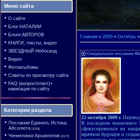
Меню сайта
О сайте
Блог НАТАЛИИ
Блоги АВТОРОВ
Главная
»
2009
»
Октябрь
»
КНИГИ, тексты, видео
ЗВЕЗДНЫЙ Небосвод
Специальное послание М
Видео
Фотоальбомы
Советы по просмотру сайта
FAQ (вопрос/ответ)+
навигация по сайту
Категории раздела
22 октября
2009 г
.
Перево
Послания Единого, Истока,
В последнем ченнелинге 
Абсолюта
сфокусироваться на напр
[1019]
мрачном будущем и создаю
Ченнелинги Архангелов
[3177]
источникам все существу