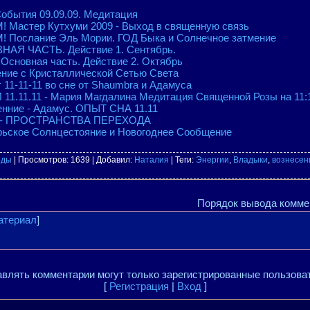
обытия 09.09.09. Медитация
Мастер Кутхуми 2009 - Выход в священную связь
Послание Эль Мории. ГОД Быка и Солнечное затмение
АЯ ЧАСТЬ. Действие 1. Сентябрь.
сновная часть. Действие 2. Октябрь
ение с Кристаллической Сетью Света
 11-11-11 во сне от Shaumbra и Адамуса
1.11.11 - Мария Магдалина Медитация Священной Розы на 11:1
нние - Адамус. ОПЫТ СНА 11.11
з" - ПРОСТРАНСТВА ПЕРЕХОДА
рьское Солнцестояние и Новогоднее Сообщение
оды
|
Просмотров
: 1639 |
Добавил
:
Наталия
|
Теги
:
Энергии
,
Владыки
,
вознесен
Порядок вывода комме
атериал
]
влять комментарии могут только зарегистрированные пользова
[
Регистрация
|
Вход
]