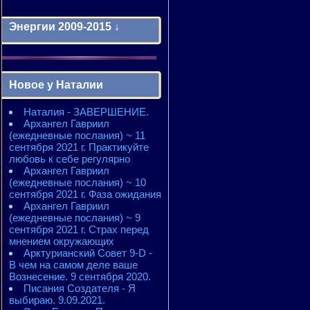
Энергии 2009-2015 ↓
Энергии 2009-2011 годы
2010 - энергии месяцев
Новое у Наталии
2010 - ЭНЕРГИИ года
2011 - энергии месяцев
Наталия - ЗАВЕРШЕНИЕ.
2011 - ЭНЕРГИИ года
Архангел Гавриил
2012 - энергии месяцев
(ежедневные послания) ~ 11
2012 - ЭНЕРГИИ года
сентября 2021 г. Практикуйте
2013 - энергии месяцев
любовь к себе регулярно
2013 - ЭНЕРГИИ года
Архангел Гавриил
2014 - энергии месяцев
(ежедневные послания) ~ 10
2014 - ЭНЕРГИИ года
сентября 2021 г. Фаза ожидания
2015 - энергии месяцев
Архангел Гавриил
2015 - ЭНЕРГИИ года
(ежедневные послания) ~ 9
сентября 2021 г. Страх перед
мнением окружающих
Арктурианский Совет 9-D -
В чем на самом деле ваше
Вознесение. 9 сентября 2020.
Писания Создателя - Я
выбираю. 9.09.2021.