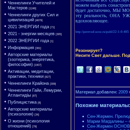
Ченнелинги Учителей и
можем выбрать сонастроит
Мастеров
[1246]
будет достаточно, МЫ
Ченнелинги других Сил и
эту реальность, ОНА УЖ
цивилизаций
вдохновляющее.
[4679]
2021 ЭНЕРГИИ года
[71]
http://perevod.ucoz.ru/publ/22-1-0-405
2021 - энергии месяцев
[395]
2022 ЭНЕРГИИ года
[1]
Информация
[381]
Резонирует?
Авторские материалы
Несите Свет дальше. Под
(эзотерика, энергетика,
философия)
[1907]
Активации, медитации,
практики, техники
[827]
Ченнелинги Крайона
[309]
Ченнелинги Гайи, Лемурии,
Материал добавлен:
2009
Атлантидіы
[87]
Публицистика
[8]
Похожие материалы
Авторские материалы
(психология)
[34]
Сен-Жермен. Прелю
О жизни (психология
Марии Магдалины – 
отношений)
Сен-Жермен ОСНОВНА
[79]