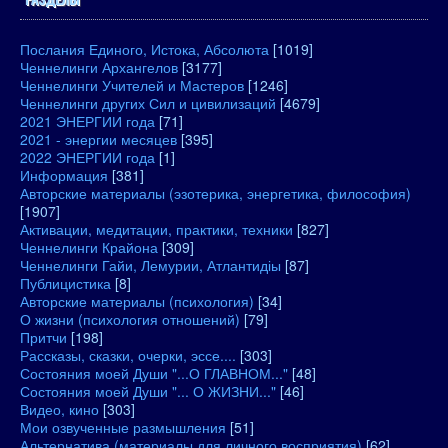
Послания Единого, Истока, Абсолюта
[1019]
Ченнелинги Архангелов
[3177]
Ченнелинги Учителей и Мастеров
[1246]
Ченнелинги других Сил и цивилизаций
[4679]
2021 ЭНЕРГИИ года
[71]
2021 - энергии месяцев
[395]
2022 ЭНЕРГИИ года
[1]
Информация
[381]
Авторские материалы (эзотерика, энергетика, философия)
[1907]
Активации, медитации, практики, техники
[827]
Ченнелинги Крайона
[309]
Ченнелинги Гайи, Лемурии, Атлантидіы
[87]
Публицистика
[8]
Авторские материалы (психология)
[34]
О жизни (психология отношений)
[79]
Притчи
[198]
Рассказы, сказки, очерки, эссе....
[303]
Состояния моей Души "...О ГЛАВНОМ..."
[48]
Состояния моей Души "... О ЖИЗНИ..."
[46]
Видео, кино
[303]
Мои озвученные размышления
[51]
Альтернатива (материалы для личного восприятия)
[62]