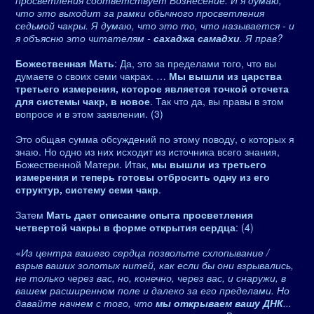
просветления соответствует Вознесение. И я думаю,
что это выходит за рамки обычного просветления
седьмой чакры. Я думаю, что это то, что называется - и
я объясню это читателям -
сахаджа самадхи
. Я прав?
Божественная Мать
: Да, это за пределами того, что вы
думаете о своих семи чакрах. …
Мы вышли из царства
третьего измерения, которое является точкой отсчета
для системы чакр, в новое
. Так что да, вы правы в этом
вопросе и в этом заявлении. (3)
Это общая сумма обсуждений по этому поводу, о которых я
знаю. Но одно из них исходит из источника всего знания,
Божественной Матери. Итак,
мы вышли из третьего
измерения и теперь готовы отбросить одну из его
структур, систему семи чакр
.
Затем
Мать дает описание опыта просветления
четвертой чакры в форме открытия сердца
: (4)
«
Из центра вашего сердца позвольте схлопывание /
взрыв ваших золотых нитей, как если бы они взрывались,
не только через вас, но, конечно, через вас, и снаружи, в
вашем расширенном поле и далеко за его пределами. Но
давайте начнем с того, что
мы открываем вашу ДНК
...