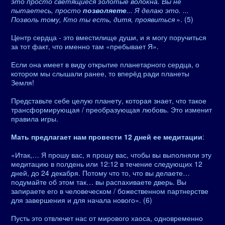
это просто светящиеся золотые волокна. Вы не
пытаетесь, просто
позволяете
... Я делаю это. ...
Позволь тому, Кто ты есть, дитя, проявиться
». (5)
Центр сердца - это вместилище души, и я могу поручиться
за тот факт, что именно там «пребывает Я».
Если она имеет в виду открытие планетарного сердца, о
котором мы слышали ранее, то вперёд ради планеты
Земля!
Представьте себе целую планету, которая знает, что такое
трансформирующая / преобразующая любовь. Это изменит
правила игры.
Мать предлагает нам провести 12 дней ее медитации
:
«Итак,… Я прошу вас, я прошу вас, чтобы вы выполняли эту
медитацию в полдень или 12:12 в течение следующих 12
дней, до 24 декабря. Потому что то, что вы делаете…
подумайте об этом так… вы распахиваете дверь. Вы
запираете его в человеческом / божественном партнерстве
для завершения и для начала нового». (6)
Пусть это отвлечет нас от мирового хаоса, одновременно