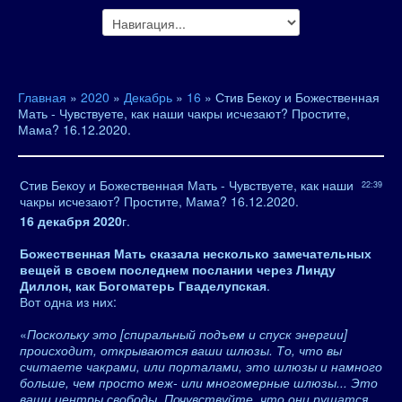
Главная
»
2020
»
Декабрь
»
16
» Стив Бекоу и Божественная
Мать - Чувствуете, как наши чакры исчезают? Простите,
Мама? 16.12.2020.
Стив Бекоу и Божественная Мать - Чувствуете, как наши
22:39
чакры исчезают? Простите, Мама? 16.12.2020.
16 декабря 2020
г.
Божественная Мать сказала несколько замечательных
вещей в своем последнем послании через Линду
Диллон, как Богоматерь Гваделупская
.
Вот одна из них:
«
Поскольку это [спиральный подъем и спуск энергии]
происходит, открываются ваши шлюзы. То, что вы
считаете чакрами, или порталами, это шлюзы и намного
больше, чем просто меж- или многомерные шлюзы... Это
ваши центры свободы. Почувствуйте, что они рушатся,