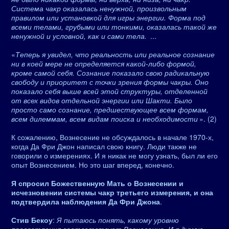
Система чакр оказалась ненужной, произвольным
правилом или установкой для игры энергии. Форма под
всеми телами, грубыми или тонкими, оказалась такой же
ненужной и условной, как и сами тела.
...
«
Теперь я увидел, что реальность или реальное сознание
ни в коей мере не определяется какой-либо формой,
кроме самой себя. Сознание показало свою радикальную
свободу и приоритет с точки зрения формы чакры. Оно
показало себя выше всей этой структуры, отделенной
от всех видов отдельной энергии или Шакти. Было
просто само сознание, предшествующее всем формам,
всем дилеммам, всем видам поиска и необходимости
». (2)
К сожалению, Вознесение не обсуждалось в начале 1970-х,
когда Да Фри Джон написал свою книгу. Люди также не
говорили о измерениях. И я никак не могу узнать, был ли его
опыт Вознесением. Но это шаг вперед, конечно.
Я спросил Божественную Мать о Вознесении и
исчезновении системы чакр третьего измерения, и она
подтвердила наблюдения Да Фри Джона
.
Стив Бекоу
:
Я пытаюсь понять, какому уровню