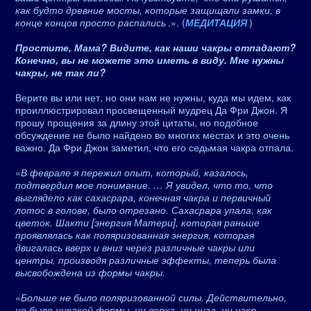
как будто древние мосты, которые защищали замки, в
конце концов просто распались
.». (
МЕДИТАЦИЯ
)
Простите, Мама? Видите, как наши чакры отпадают?
Конечно, вы не можете это иметь в виду. Мне нужны
чакры, не так ли?
Верите вы или нет, но они нам не нужны, куда мы идем, как
проиллюстрировал просвещенный мудрец Да Фри Джон. Я
прошу прощения за длину этой цитаты, но подобное
обсуждение не было найдено во многих местах и ​​это очень
важно. Да Фри Джон заметил, что его седьмая чакра отпала.
«
В феврале я пережил опыт, который, казалось,
подтвердил мое понимание. … Я увидел, что то, что
выглядело как сахасрара, конечная чакра и первичный
лотос в голове, было отрезано. Сахасрара упала, как
цветок. Шакти [энергия Матери], которая раньше
проявлялась как поляризованная энергия, которая
двигалась вверх и вниз через различные чакры или
центры, производя различные эффекты, теперь была
высвобождена из формы чакры.
«
Больше не было поляризованной силы. Действительно,
не было никакой формы, ни верха, ни низа, ни чакр.