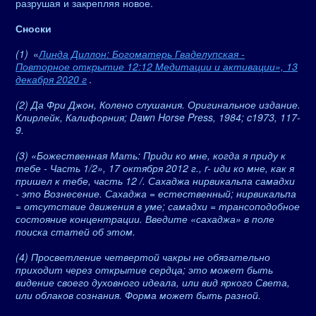
разрушая и закрепляя новое.
Сноски
(1)
«
Линда Диллон: Богоматерь Гваделупская -
Повторное открытие 12:12 Медитации и активации», 13
декабря 2020 г
.
(2) Да Фри Джон, Колено слушания. Оригинальное издание.
Клирлейк, Калифорния; Dawn Horse Press, 1984; c1973, 117-
9.
(3) «Божественная Мать: Приди ко мне, когда я приду к
тебе - Часть 1/2», 17 октября 2012 г., r- иди ко мне, как я
пришел к тебе, часть 12 /. Сахаджа нирвикальпа самадхи
- это Вознесение. Сахаджа = естественный; нирвикальпа
= отсутствие движения в уме; самадхи = трансоподобное
состояние концентрации. Введите «сахаджа» в поле
поиска статей об этом.
(4) Просветление четвертой чакры не обязательно
приходит через открытие сердца; это может быть
видение своего духовного идеала, или вид яркого Света,
или облаков сознания. Форма может быть разной.