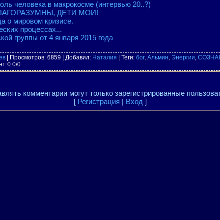
оль человека в макрокосме (интервью 20..?)
БЛАГОРАЗУМНЫ, ДЕТИ МОИ!
а о мировом кризисе.
еских процессах...
кой группы от 4 января 2015 года
ев
|
Просмотров
: 6859 |
Добавил
:
Наталия
|
Теги
:
бог
,
Альмин
,
Энергии
,
СОЗНА
нг
:
0.0
/
0
влять комментарии могут только зарегистрированные пользова
[
Регистрация
|
Вход
]