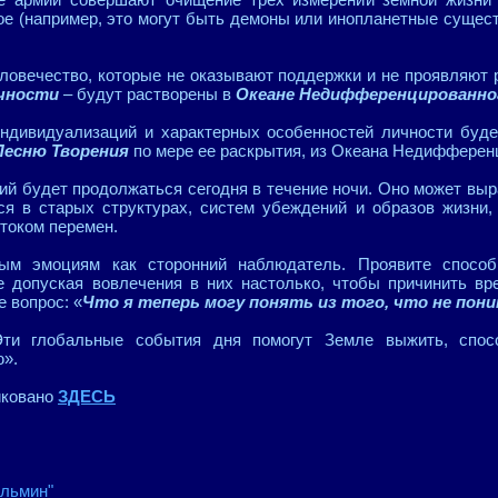
гое (например, это могут быть демоны или инопланетные сущес
ловечество, которые не оказывают поддержки и не проявляют 
ечности
– будут растворены в
Океане Недифференцированно
дивидуализаций и характерных особенностей личности буде
Песню Творения
по мере ее раскрытия, из Океана Недифферен
ий будет продолжаться сегодня в течение ночи. Оно может вы
я в старых структурах, систем убеждений и образов жизни, 
током перемен.
ым эмоциям как сторонний наблюдатель. Проявите способ
е допуская вовлечения в них настолько, чтобы причинить вре
е вопрос: «
Что я теперь могу понять из того, что не пон
ти глобальные события дня помогут Земле выжить, спос
ю».
иковано
ЗДЕСЬ
Альмин"