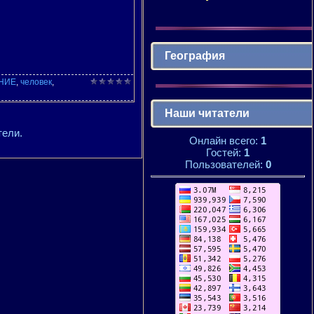
География
НИЕ
,
человек
,
Наши читатели
тели.
Онлайн всего:
1
Гостей:
1
Пользователей:
0