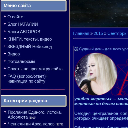
Меню сайта
О сайте
Блог НАТАЛИИ
Блоги АВТОРОВ
Главная
»
2015
»
Сентябрь
КНИГИ, тексты, видео
ЗВЕЗДНЫЙ Небосвод
Судный день для всех уро
Видео
Фотоальбомы
Советы по просмотру сайта
FAQ (вопрос/ответ)+
навигация по сайту
увидел мертвых – мал
Категории раздела
мертвые по делам свои
Послания Единого, Истока,
Сегодня центральное со
Абсолюта
которых очищает определе
[1019]
Ченнелинги Архангелов
[3177]
Объединенные Ангельски