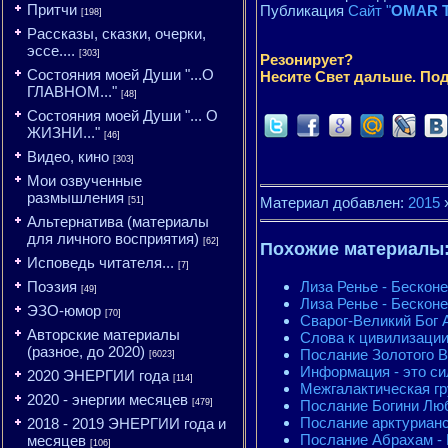
Притчи
Публикация
Сайт "
OMAR T
[198]
Рассказы, сказки, очерки,
эссе....
[303]
Резонирует?
Состояния моей Души "...О
Несите Свет дальше. Под
ГЛАВНОМ..."
[48]
Состояния моей Души "... О
ЖИЗНИ..."
[46]
Видео, кино
[303]
Мои озвученные
размышления
Материал добавлен:
2015
[51]
Альтернатива (материалы
для личного восприятия)
[62]
Похожие материалы
Исповедь читателя...
[7]
Лиза Ренье - Бескон
Поэзия
[49]
Лиза Ренье - Бескон
ЭЗО-юмор
[70]
Сварог-Великий Бог 
Авторские материалы
Слова к цивилизации
(разное, до 2020)
Послание Золотого В
[6023]
Информация - это с
2020 ЭНЕРГИИ года
[114]
Межгалактическая г
2020 - энергии месяцев
Послание Богини Любв
[479]
Послание арктурианс
2018 - 2019 ЭНЕРГИИ года и
Послание Абрахам - 
месяцев
[106]