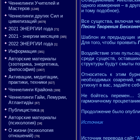
Ченнелинги Учителей и
одного измерения – в дру
Мастеров
[1246]
и тому подобное).
Ченнелинги других Сил и
цивилизаций
Все существа, включая че
[4679]
Песни Творения Бескон
2021 ЭНЕРГИИ года
[71]
2021 - энергии месяцев
Шаблон их предыдущих ин
[395]
Для того, чтобы проявить
2022 ЭНЕРГИИ года
[1]
Информация
[381]
Воздействие этих пульсац
среди существ, оставшихс
Авторские материалы
структуры будут смыты по
(эзотерика, энергетика,
философия)
[1907]
Относитесь к этим бурн
Активации, медитации,
необходимых озарений, н
практики, техники
[827]
утихнут в вас, задайте себ
Ченнелинги Крайона
[309]
Не бойтесь перемен… Э
Ченнелинги Гайи, Лемурии,
гармоничному процветани
Атлантидіы
[87]
Публицистика
Продолжение было опубл
[8]
Авторские материалы
Источник
(психология)
[34]
О жизни (психология
отношений)
[79]
Источник перевода сайт
"