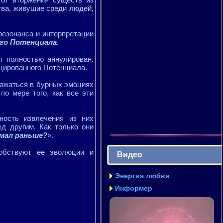
тва, живущие среди людей,
резонанса и интерпретации
го Потенциала
.
т полностью аннулирован.
цированного Потенциала.
ражаться в бурных эмоциях
по мере того, как все эти
ность извлечения из них
д другим. Как только они
имал раньше?
».
обствуют ее эволюции и
Видео
Энергия любви
Информер