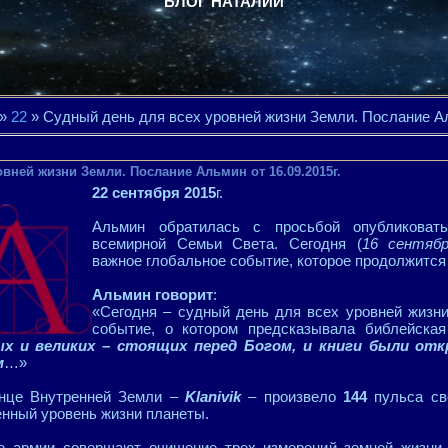
БЛОГ НАТАЛИИ
»
22
» Судный день для всех уровней жизни Земли. Послание Аль
вней жизни Земли. Послание Альмин от 16.09.2015г.
22 сентября 2015
г.
Альмин обратилась с просьбой опубликоват
всемирной Семьи Света. Сегодня (
16 сентябр
важное глобальное событие, которое продолжится 
Альмин говорит
:
«Сегодня – судный день для всех уровней жизни
событие, о котором предсказывала библейская
ых и великих – стоящих перед Богом, и книги были о
м
…»
лнце Внутренней Земли –
Klanivik
– произвело
144
пульса св
нный уровень жизни планеты.
е армии совершают очищение трех измерений земной жизни 