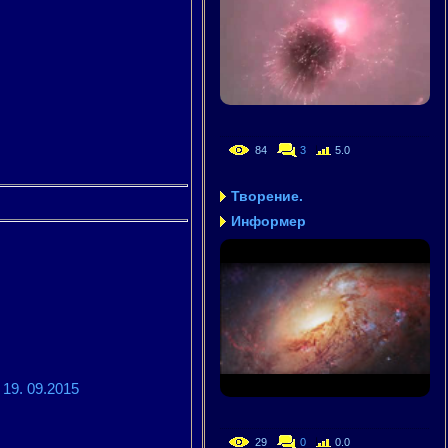
84
3
5.0
Творение.
Информер
9. 09.2015
29
0
0.0