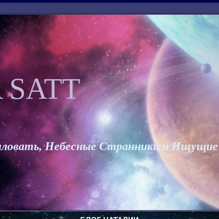
 SATT
ловать, Небесные Странники и Ищущие