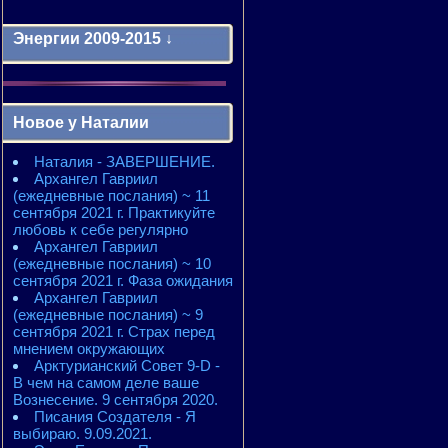
Энергии 2009-2015 ↓
Энергии 2009-2011 годы
2010 - энергии месяцев
Новое у Наталии
2010 - ЭНЕРГИИ года
2011 - энергии месяцев
Наталия - ЗАВЕРШЕНИЕ.
2011 - ЭНЕРГИИ года
Архангел Гавриил
2012 - энергии месяцев
(ежедневные послания) ~ 11
2012 - ЭНЕРГИИ года
сентября 2021 г. Практикуйте
2013 - энергии месяцев
любовь к себе регулярно
2013 - ЭНЕРГИИ года
Архангел Гавриил
2014 - энергии месяцев
(ежедневные послания) ~ 10
2014 - ЭНЕРГИИ года
сентября 2021 г. Фаза ожидания
2015 - энергии месяцев
Архангел Гавриил
2015 - ЭНЕРГИИ года
(ежедневные послания) ~ 9
сентября 2021 г. Страх перед
мнением окружающих
Арктурианский Совет 9-D -
В чем на самом деле ваше
Вознесение. 9 сентября 2020.
Писания Создателя - Я
выбираю. 9.09.2021.