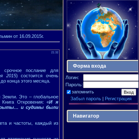
мин от 16.09.2015г.
21:32
Форма входа
ь срочное послание для
я 2015
) состоится очень
Логин:
до конца этого месяца.
Пароль:
запомнить
 Земли. Это – глобальное
Забыл пароль
|
Регистрация
 Книга Откровения: «
И я
ткрыты… и судимы были
Навигатор
ета и частоты, каждый из
от вторжения существ из