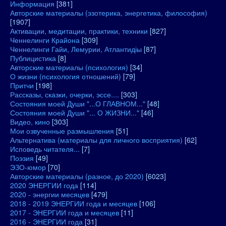
Информация
[381]
Авторские материалы (эзотерика, энергетика, философия)
[1907]
Активации, медитации, практики, техники
[827]
Ченнелинги Крайона
[309]
Ченнелинги Гайи, Лемурии, Атлантидіы
[87]
Публицистика
[8]
Авторские материалы (психология)
[34]
О жизни (психология отношений)
[79]
Притчи
[198]
Рассказы, сказки, очерки, эссе....
[303]
Состояния моей Души "...О ГЛАВНОМ..."
[48]
Состояния моей Души "... О ЖИЗНИ..."
[46]
Видео, кино
[303]
Мои озвученные размышления
[51]
Альтернатива (материалы для личного восприятия)
[62]
Исповедь читателя...
[7]
Поэзия
[49]
ЭЗО-юмор
[70]
Авторские материалы (разное, до 2020)
[6023]
2020 ЭНЕРГИИ года
[114]
2020 - энергии месяцев
[479]
2018 - 2019 ЭНЕРГИИ года и месяцев
[106]
2017 - ЭНЕРГИИ года и месяцев
[11]
2016 - ЭНЕРГИИ года
[31]