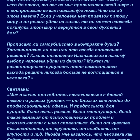
него до этого, то все во мне противится этой инфе и
я воспринимаю ее как навязанную ложь. Что вы об
этом знаете? Если у человека нет привязок к этому
миру и он решил уйти из жизни, то он может навсегда
покинуть этот мир и вернуться в свой духовный
дом?
Прописано ли самоубийство в контракте души?
Запланировано ли оно или это всегда спонтанное
решение? Какого отношение Наставников к такому
выбору человека уйти из физики? Может ли
развоплощенная сущность после самовольного
выхода решить никогда больше не воплощаться в
человека?
»
Светлана
:
«
Мне в жизни приходилось сталкиваться с данной
темой на разных уровнях — от близких мне людей до
профессиональной сферы. И предпосылки для
суицида были очень разные. Были манипуляции, былb
такие желания от психологических проблем и
невозможности с ними справиться, были от чувства
безысходности, от трусости, от слабости, от
глупости и т.д. Иногда мне казалось, что человека как
будто тянет какая-то темная сила совершить этот