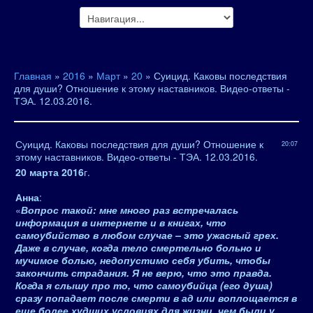
Главная
»
2016
»
Март
»
20
» Суицид. Каковы последствия
для души? Отношение к этому наставников. Видео-ответы -
ТЭА. 12.03.2016.
Суицид. Каковы последствия для души? Отношение к
20:07
этому наставников. Видео-ответы - ТЭА. 12.03.2016.
20 марта 2016
г.
Анна
:
«
Вопрос такой: мне много раз встречалась
информация в интернете и в книгах, что
самоубийство в любом случае – это ужасный грех.
Даже в случае, когда тело смертельно больно и
мучимое болью, недопустимо себя убить, чтобы
закончить страдания. Я не верю, что это правда.
Когда я слышу про то, что самоубийца (его душа)
сразу попадает после смерти в ад или воплощается в
еще более худших условиях для жизни, чем были у