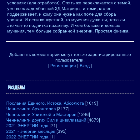
условиях (для отработки). Опять же перекликается с темой,
уже всех задолбавшей 3Д Матрицы, и теми, кто ее
поддерживает, и кому она нужна как поле для сбора
урожая. И если конкретней, то мучения души ли, тела ли -
это чья-то подпитка нахаляву. И чем больше и дольше
мучения, тем больше собранной энергии. Простая физика.
Добавлять комментарии могут только зарегистрированные
пользователи.
[
Регистрация
|
Вход
]
РАЗДЕЛЫ
Послания Единого, Истока, Абсолюта
[1019]
Ченнелинги Архангелов
[3177]
Ченнелинги Учителей и Мастеров
[1246]
Ченнелинги других Сил и цивилизаций
[4679]
2021 ЭНЕРГИИ года
[71]
2021 - энергии месяцев
[395]
2022 ЭНЕРГИИ года
[1]