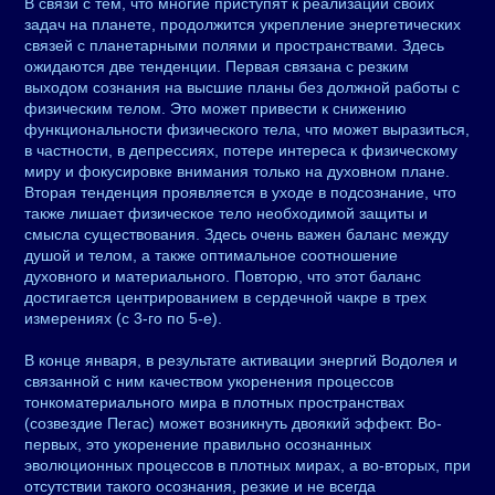
В связи с тем, что многие приступят к реализации своих
задач на планете, продолжится укрепление энергетических
связей с планетарными полями и пространствами. Здесь
ожидаются две тенденции. Первая связана с резким
выходом сознания на высшие планы без должной работы с
физическим телом. Это может привести к снижению
функциональности физического тела, что может выразиться,
в частности, в депрессиях, потере интереса к физическому
миру и фокусировке внимания только на духовном плане.
Вторая тенденция проявляется в уходе в подсознание, что
также лишает физическое тело необходимой защиты и
смысла существования. Здесь очень важен баланс между
душой и телом, а также оптимальное соотношение
духовного и материального. Повторю, что этот баланс
достигается центрированием в сердечной чакре в трех
измерениях (с 3-го по 5-е).
В конце января, в результате активации энергий Водолея и
связанной с ним качеством укоренения процессов
тонкоматериального мира в плотных пространствах
(созвездие Пегас) может возникнуть двоякий эффект. Во-
первых, это укоренение правильно осознанных
эволюционных процессов в плотных мирах, а во-вторых, при
отсутствии такого осознания, резкие и не всегда