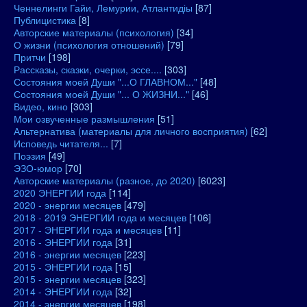
Ченнелинги Гайи, Лемурии, Атлантидіы
[87]
Публицистика
[8]
Авторские материалы (психология)
[34]
О жизни (психология отношений)
[79]
Притчи
[198]
Рассказы, сказки, очерки, эссе....
[303]
Состояния моей Души "...О ГЛАВНОМ..."
[48]
Состояния моей Души "... О ЖИЗНИ..."
[46]
Видео, кино
[303]
Мои озвученные размышления
[51]
Альтернатива (материалы для личного восприятия)
[62]
Исповедь читателя...
[7]
Поэзия
[49]
ЭЗО-юмор
[70]
Авторские материалы (разное, до 2020)
[6023]
2020 ЭНЕРГИИ года
[114]
2020 - энергии месяцев
[479]
2018 - 2019 ЭНЕРГИИ года и месяцев
[106]
2017 - ЭНЕРГИИ года и месяцев
[11]
2016 - ЭНЕРГИИ года
[31]
2016 - энергии месяцев
[223]
2015 - ЭНЕРГИИ года
[15]
2015 - энергии месяцев
[323]
2014 - ЭНЕРГИИ года
[32]
2014 - энергии месяцев
[198]