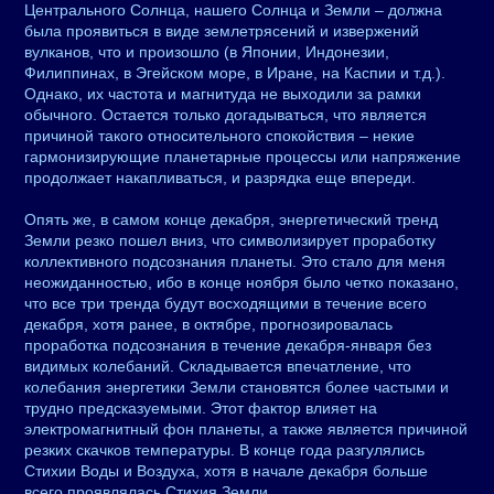
Центрального Солнца, нашего Солнца и Земли – должна
была проявиться в виде землетрясений и извержений
вулканов, что и произошло (в Японии, Индонезии,
Филиппинах, в Эгейском море, в Иране, на Каспии и т.д.).
Однако, их частота и магнитуда не выходили за рамки
обычного. Остается только догадываться, что является
причиной такого относительного спокойствия – некие
гармонизирующие планетарные процессы или напряжение
продолжает накапливаться, и разрядка еще впереди.
Опять же, в самом конце декабря, энергетический тренд
Земли резко пошел вниз, что символизирует проработку
коллективного подсознания планеты. Это стало для меня
неожиданностью, ибо в конце ноября было четко показано,
что все три тренда будут восходящими в течение всего
декабря, хотя ранее, в октябре, прогнозировалась
проработка подсознания в течение декабря-января без
видимых колебаний. Складывается впечатление, что
колебания энергетики Земли становятся более частыми и
трудно предсказуемыми. Этот фактор влияет на
электромагнитный фон планеты, а также является причиной
резких скачков температуры. В конце года разгулялись
Стихии Воды и Воздуха, хотя в начале декабря больше
всего проявлялась Стихия Земли.