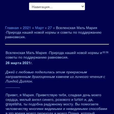
Главная
»
2021
»
Март
»
27
» Вселенская Мать Мария
-Природа нашей новой нормы и советы по поддержанию
равновесия.
Вселенская Мать Мария -Природа нашей новой нормы и
00:56
советы по поддержанию равновесия.
26 марта 2021
г.
Джей с любовью поделилась этим прекрасным
направленным драгоценным камнем из личного чтения с
Линдой Диллон.
_______
Привет, я Мария. Приветствую тебя, сладкая дочь моего
сердца, милый ангел синего, розового и lurion и, да,
grayelsha, ты подобна радужному мосту. Вы помогаете
человечеству многими видимыми и невидимыми способами
в это время моего перехода и моего Плана, который