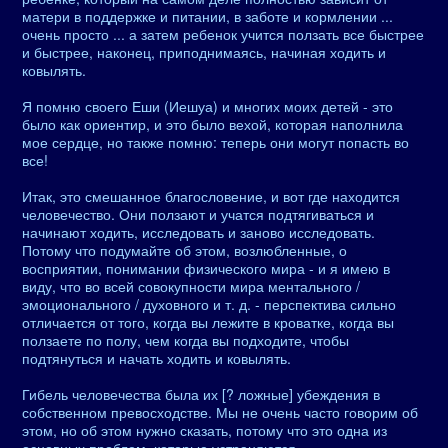
матери в поддержке и питании, в заботе и кормлении ...
очень просто ... а затем ребенок учится ползать все быстрее
и быстрее, наконец, приподнимаясь, начиная ходить и
ковылять.
Я помню своего Еши (Иешуа) и многих моих детей - это
было как ориентир, и это было вехой, которая наполнила
мое сердце, но также помню: теперь они могут попасть во
все!
Итак, это смешанное благословение, и вот где находится
человечество. Они ползают и учатся подтягиваться и
начинают ходить, исследовать и заново исследовать.
Потому что подумайте об этом, возлюбленные, о
восприятии, понимании физического мира - и я имею в
виду, что во всей совокупности мира ментального /
эмоционального / духовного и т. д. - перспектива сильно
отличается от того, когда вы лежите в кроватке, когда вы
ползаете по полу, чем когда вы подходите, чтобы
подтянуться и начать ходить и ковылять.
Гибель человечества была их [? ложные] убеждения в
собственном превосходстве. Мы не очень часто говорим об
этом, но об этом нужно сказать, потому что это одна из