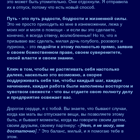
это может быть утомительно. Они отдохнули. Я отправила
их в отпуск, потому что есть новый способ.
Путь - это путь радости, бодрости и жизненной силы
.
Это не просто приходить ко мне в изнеможении, лежа у
моих ног и моля о помощи - и если вы это сделаете,
конечно, я всегда отвечу, возлюбленные! Но то, что я
призываю вас сделать, милая дочь голубого, розового и
луриона, - это
подойти к этому полностью прямо, заявив
о своем божественном праве, своем суверенитете,
своей власти и своем знании.
Ключ в том, чтобы не растягивать себя настолько
далеко, насколько это возможно, а скорее
поддерживать себя так, чтобы каждый шаг, каждое
начинание, каждая работа были наполнены восторгом и
чувством свежести - что вы отдаете свою полноту делу
и предприятие освежает вас
.
Дорогое сердце, я с тобой. Вы знаете, что бывают случаи,
когда как мать вы отпускаете вещи, вы позволяете этому
быть, и бывают моменты, когда вы говорите своим детям,
своим друзьям, своему партнеру: «
]
Нет, я не могу, мне
достаточно
]
." Это баланс, милый, и я помогаю тебе в
этом.