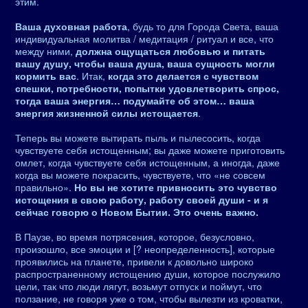
этим.
Ваша духовная работа
, будь то для Города Света, ваша
индивидуальная молитва / медитация / ритуал и все, что
между ними,
должна ощущаться любовью и питать
вашу душу, чтобы ваша душа, ваша сущность могли
кормить вас
. Итак,
когда это делается с чувством
спешки, потребности, попытки удовлетворить спрос,
тогда ваша энергия… подумайте об этом… ваша
энергия жизненной силы истощается
.
Теперь вы можете вытирать пыль и пылесосить, когда
чувствуете себя истощенным; вы даже можете приготовить
омлет, когда чувствуете себя истощенным, а иногда, даже
когда вы можете покрасить, чувствуете, что «не совсем
правильно».
Но вы не хотите привносить это чувство
истощения в свою работу, работу своей души - и я
сейчас говорю о Новом Бытии. Это очень важно.
В Паузе, во время потрясения, которое, безусловно,
произошло, все эмоции и [? неопределенность], которые
проявились на планете, привели к довольно широко
распространенному истощению души, которое послужило
цели, так что люди лягут, возьмут отпуск и поймут, что
ползание, не говоря уже о том, чтобы вылезти из кроватки,