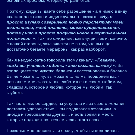
основных проблем, которые устраняются.
Поэтому, когда вы даете себе разрешение - а я имею в виду
«вас» коллективно и индивидуально - сказать: «
Ну, я
просто изучаю совершенно новую перспективу моей
реальности, моей планеты, моего существования,
потому что я просто получаю новое в вертикальном
положении
». Так что ожидание, как внутри, так и, конечно,
с нашей стороны, заключается не в том, что вы еще
достаточно бегаете марафоны, как раз наоборот.
Как я неоднократно говорила этому каналу: «
Главное,
когда вы учитесь ходить, - это шагать самому
». Вы
воплощаете это чувство баланса и восстановления баланса.
Вы не можете ... ну, вы можете ... но мы поощряем вас -
позвольте мне сказать так - заботиться о своем любимом,
сладком я, которое я люблю, которое мы любим, так
глубоко.
Так часто, милое сердце, ты уступала из-за своего желания
доставить удовольствие ... ты поддавался желаниям, а
иногда и требованиям других ... и есть время и место,
которые подходят во всех смыслах этого слова.
Позволье мне пояснить - и я хочу, чтобы ты поделилась