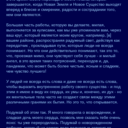
завершается, когда Новая Земля и Новое Существо выходят
вперед в блеске и смирении, радости и сострадании того,
кем они являются.
Большая часть работы, которую вы делаете, милая,
выполняется за кулисами, как мы уже упоминали вам, через
ваш круг, который является моим кругом, например, [в]
вашем районе, распространяя радужный свет, действуя как
передатчик , прокладывая пути, которые люди не всегда
понимают. Но что они действительно понимают, так это то,
что, проезжая мимо, они чувствуют себя лучше - и милый
ангел, в это время таких потрясений, переходов и, да,
пандемии, что может быть более чистым, ясным и сладким,
чем чувство лучшего!
У людей не всегда есть слова и даже не всегда есть слова,
чтобы выразить внутреннюю работу своего существа - и под
этим я имею в виду их сердца, их умы и, конечно, их дух - но
их ментальные тела часто не создают связи между этими
различными гранями их бытия. Но это то, что открывается.
Подумай об этом так. Я много говорила о возрождении, и
сладкая дочь моего сердца, позволь мне сказать тебе очень
ясно: ты уже переродилась. Подумай о новорожденном
ребенке, который на самом деле полностью зависит от