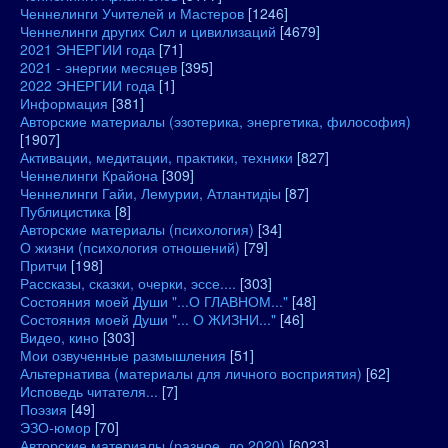
Ченнелинги Учителей и Мастеров
[1246]
Ченнелинги других Сил и цивилизаций
[4679]
2021 ЭНЕРГИИ года
[71]
2021 - энергии месяцев
[395]
2022 ЭНЕРГИИ года
[1]
Информация
[381]
Авторские материалы (эзотерика, энергетика, философия)
[1907]
Активации, медитации, практики, техники
[827]
Ченнелинги Крайона
[309]
Ченнелинги Гайи, Лемурии, Атлантидіы
[87]
Публицистика
[8]
Авторские материалы (психология)
[34]
О жизни (психология отношений)
[79]
Притчи
[198]
Рассказы, сказки, очерки, эссе....
[303]
Состояния моей Души "...О ГЛАВНОМ..."
[48]
Состояния моей Души "... О ЖИЗНИ..."
[46]
Видео, кино
[303]
Мои озвученные размышления
[51]
Альтернатива (материалы для личного восприятия)
[62]
Исповедь читателя...
[7]
Поэзия
[49]
ЭЗО-юмор
[70]
Авторские материалы (разное, до 2020)
[6023]