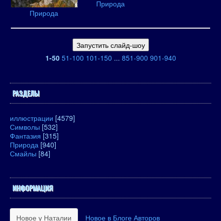
Природа
Природа
1-50
51-100
101-150
...
851-900
901-940
РАЗДЕЛЫ
иллюстрации
[4579]
Символы
[532]
Фантазия
[315]
Природа
[940]
Смайлы
[84]
ИНФОРМАЦИЯ
Новое у Наталии
Новое в Блоге Авторов