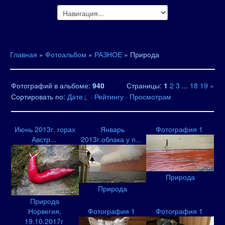
Главная
»
Фотоальбом
»
РАЗНОЕ
» Природа
Фотографий в альбоме
:
940
Страницы
:
1
2
3
...
18
19
»
Сортировать по
:
Дате
·
Рейтингу
·
Просмотрам
Июнь 2013г. горах
Январь
Фотография 1
Австр...
2013г.облака у п...
Природа
Природа
Природа
Норвегия,
Фотография 1
Фотография 1
19.10.2017г