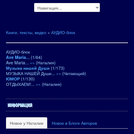
Книги, тексты, видео
»
АУДИО-блок
АУДИО-блок
Ave Maria...
(
1
/
64
)
Ave Maria...
»»
(
Наталия
)
Музыка нашей Души
(
1
/
173
)
МУЗЫКА НАШЕЙ Души...
»»
(
Читающий
)
ЮМОР
(
1
/
130
)
ОТДЫХАЕМ!...
»»
(
Наталия
)
ИНФОРМАЦИЯ
Новое у Наталии
Новое в Блоге Авторов