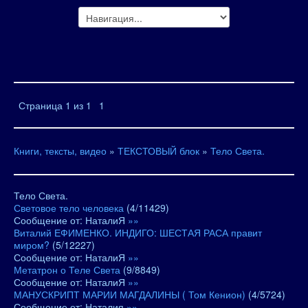
Страница
1
из
1
1
Книги, тексты, видео
»
ТЕКСТОВЫЙ блок
»
Тело Света.
Тело Света.
Световое тело человека
(
4
/
11429
)
Сообщение от:
НаталиЯ
»»
Виталий ЕФИМЕНКО. ИНДИГО: ШЕСТАЯ РАСА правит
миром?
(
5
/
12227
)
Сообщение от:
НаталиЯ
»»
Метатрон о Теле Света
(
9
/
8849
)
Сообщение от:
НаталиЯ
»»
МАНУСКРИПТ МАРИИ МАГДАЛИНЫ ( Том Кенион)
(
4
/
5724
)
Сообщение от:
Наталия
»»