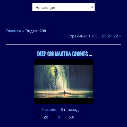
Главная
»
Видео
:
299
Страницы
:
1
2
3
..
20
21
22
»
DEEP OM MANTRA CHANTS W...
Наталия
6 г. назад
20
0
5.0