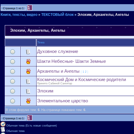
1
Страница
1
из
1
Книги, тексты, видео
»
ТЕКСТОВЫЙ блок
»
Элохим, Архангелы, Ангелы
Элохим, Архангелы, Ангелы
Тема
Духовное служение
Шакти Небесные- Шакти Земные
Архангелы и Ангелы
[
1
2
]
Космический Дом и Космические родители
Принято Сабиной Сангитар
Элохим
Элементальное царство
В этом форуме тем:
6
. На странице показано тем:
6
.
1
Страница
1
из
1
Обычная тема (Есть новые сообщения)
Обычная тема