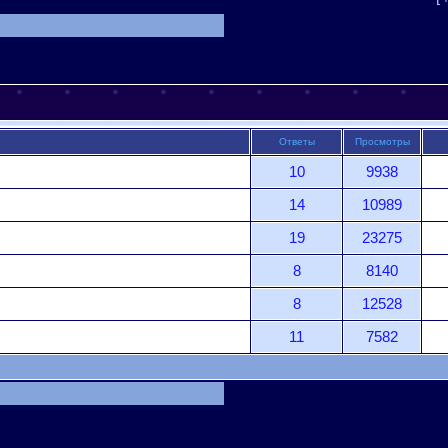
Ответы
Просмотры
10
9938
14
10989
19
23275
8
8140
8
12528
11
7582