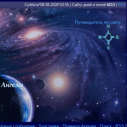
Суббота*08.08.2026*10:55
|
Сайту дней и ночей
6213
|
RSS
Путеводитель по сайту
 Ангелы
Новые сообщения
·
Участники
·
Правила форума
·
Поиск
·
RSS
]