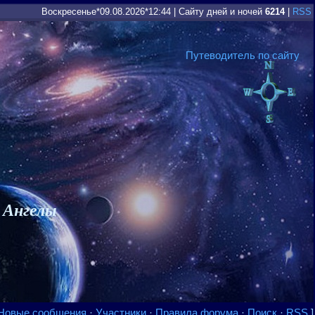
Воскресенье*09.08.2026*12:44
|
Сайту дней и ночей
6214
|
RSS
Путеводитель по сайту
 Ангелы
Новые сообщения
·
Участники
·
Правила форума
·
Поиск
·
RSS
]