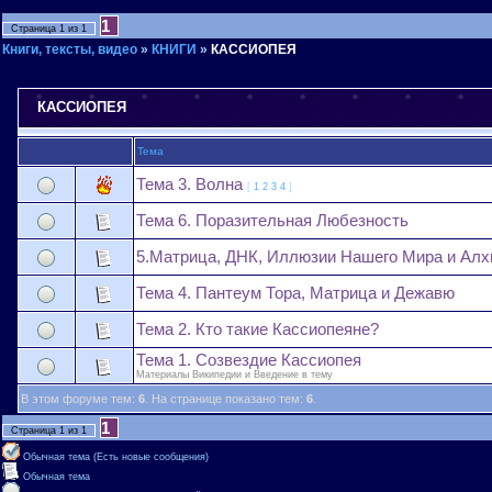
1
Страница
1
из
1
Книги, тексты, видео
»
КНИГИ
»
КАССИОПЕЯ
КАССИОПЕЯ
Тема
Тема 3. Волна
[
1
2
3
4
]
Тема 6. Поразительная Любезность
5.Матрица, ДНК, Иллюзии Нашего Мира и Ал
Тема 4. Пантеум Тора, Матрица и Дежавю
Тема 2. Кто такие Кассиопеяне?
Тема 1. Созвездие Кассиопея
Материалы Википедии и Введение в тему
В этом форуме тем:
6
. На странице показано тем:
6
.
1
Страница
1
из
1
Обычная тема (Есть новые сообщения)
Обычная тема