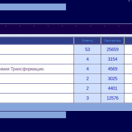
Ответы
Просмотры
53
25659
4
3154
химия Трансформации.
4
4569
2
3025
2
4401
3
12576