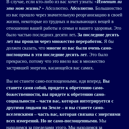
В случае, если кто-либо из вас хочет узнать: «
Изменит ли
это мою жизнь?
» Абсолютно.
Абсолютно
. Большинство
из вас прошло через значительную реорганизацию в своей
жизни, некоторые из трудных и вызывающих вещей в
отношении вашей работы и семьи и вашего здоровья. Это
было частью последних десяти лет
. За последние десять
лет вы прошли через множество переработок
. Я бы
должен сказать, что
многие из вас были очень само-
поглощены в эти последние десять лет
. Это было
прекрасно, потому что это ввело вас в множество
застрявшей энергии, касающейся вас самих.
Вы не станете само-поглощенными, идя вперед.
Вы
станете сами собой, придете к обретению само-
божественности, вы придете к обретению само-
социальности
– части вас, которая интегрируется с
другими людьми на Земле – и вы станете само-
вселенскими – часть вас, которая связана с энергиями
всех измерений. Но не само-поглощенными.
Мы
находимся за пределами этого. Мы находимся за