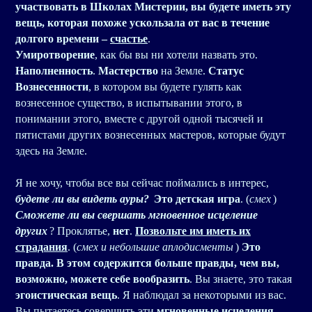
участвовать в Школах Мистерии, вы будете иметь эту
вещь, которая похоже ускользала от вас в течение
долгого времени –
счастье
.
Умиротворение
, как бы вы ни хотели назвать это.
Наполненность
.
Мастерство
на Земле.
Статус
Вознесенности
, в котором вы будете гулять как
вознесенное существо, в испытывании этого, в
понимании этого, вместе с другой одной тысячей и
пятистами других вознесенных мастеров, которые будут
здесь на Земле.
Я не хочу, чтобы все вы сейчас поймались в интерес,
будете ли вы видеть ауры?
Это детская игра
. (
смех
)
Сможете ли вы свершать мгновенное исцеление
других
? Проклятье,
нет
.
Позвольте им иметь их
страдания
. (
смех и небольшие аплодисменты
)
Это
правда. В этом содержится больше правды, чем вы,
возможно, можете себе вообразить
. Вы знаете, это такая
эгоистическая вещь
. Я наблюдал за некоторыми из вас.
Вы пытаетесь совершить эти
мгновенные исцеления