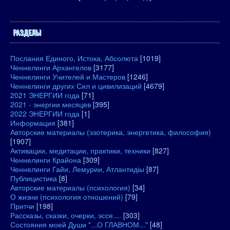
РАЗДЕЛЫ
Послания Единого, Истока, Абсолюта
[1019]
Ченнелинги Архангелов
[3177]
Ченнелинги Учителей и Мастеров
[1246]
Ченнелинги других Сил и цивилизаций
[4679]
2021 ЭНЕРГИИ года
[71]
2021 - энергии месяцев
[395]
2022 ЭНЕРГИИ года
[1]
Информация
[381]
Авторские материалы (эзотерика, энергетика, философия)
[1907]
Активации, медитации, практики, техники
[827]
Ченнелинги Крайона
[309]
Ченнелинги Гайи, Лемурии, Атлантидіы
[87]
Публицистика
[8]
Авторские материалы (психология)
[34]
О жизни (психология отношений)
[79]
Притчи
[198]
Рассказы, сказки, очерки, эссе....
[303]
Состояния моей Души "...О ГЛАВНОМ..."
[48]