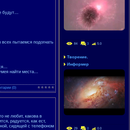
се будут…
мы всех пытаемся подогнать
84
3
5.0
Творение.
Информер
мся…
 умея найти места…
тарии (0)
о не любит, какова в
тся, радуется, как ест,
ьяной, сидящей с телефоном
29
0
0.0