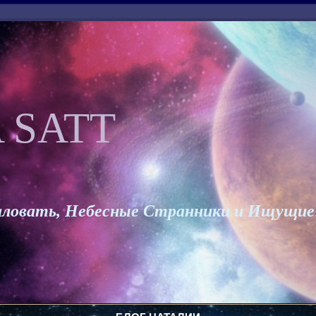
 SATT
ловать, Небесные Странники и Ищущие