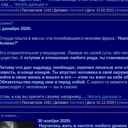
в соц
...
Читать дальше »
 отношений)
| Просмотров: 1102 | Добавил:
Наталия
| Дата:
21.02.2021
|
Коммен
должен?
1 декабря 2020
г.
Откуда пошла в массы эта полюбившаяся многими фраза: "
Никт
должен?
"
Это отвратительное утверждение. Лживое по своей сути, ибо ч
существо. А в
ступая в отношения любого рода, ты станови
Потому что дал надежду, пообещал, скрепил печатью или сл
совесть, в конце концов. Ты впустил человека в своё окруж
войти в свою жизнь и вошел в его — этим ты взял на себя о
Обязательства перед ним и перед собой
. С какого-то момента
происходит с человеком — вы в связке.
том, и как вы кричите своему напарнику,
...
Читать дальше »
 отношений)
| Просмотров: 1561 | Добавил:
Наталия
| Дата:
01.12.2020
|
Коммен
я в покое…
30 ноября 2020
г.
Научитесь жить в чистоте любого уровня