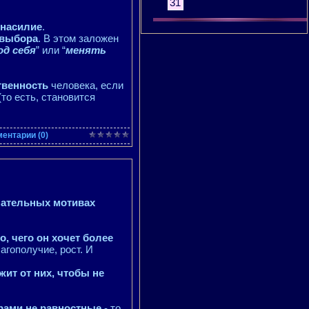
31
з
насилие
.
 выбора
. В этом заложен
од себя
” или “
менять
твенность
человека, если
то есть, становится
ентарии (0)
нательных мотивах
о, чего он хочет более
лагополучие, рост. И
жит от них, чтобы не
рами не равностные
- то