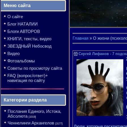
Меню сайта
О сайте
Блог НАТАЛИИ
Блоги АВТОРОВ
Главная
»
О жизни (психол
КНИГИ, тексты, видео
ЗВЕЗДНЫЙ Небосвод
Видео
Сергей Лифанов - 7 подска
Фотоальбомы
Советы по просмотру сайта
FAQ (вопрос/ответ)+
навигация по сайту
Категории раздела
Послания Единого, Истока,
Абсолюта
[1019]
Ченнелинги Архангелов
[3177]
Люди, которые раскритико