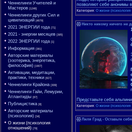
Ченнелинги Учителей и
позволяют себе анонимы 
Мастеров
[1246]
Категория:
О жизни (психология
Ченнелинги других Сил и
цивилизаций
[4679]
Никто никому ничего не 
2021 ЭНЕРГИИ года
[71]
2021 - энергии месяцев
[395]
2022 ЭНЕРГИИ года
[1]
Информация
[381]
Авторские материалы
(эзотерика, энергетика,
философия)
[1907]
Активации, медитации,
практики, техники
[827]
Ченнелинги Крайона
[309]
Ченнелинги Гайи, Лемурии,
Атлантидіы
[87]
Представьте себя альпинис
Публицистика
[8]
Категория:
О жизни (психология
Авторские материалы
(психология)
[34]
Лиля Град - Оставьте себ
О жизни (психология
отношений)
[79]