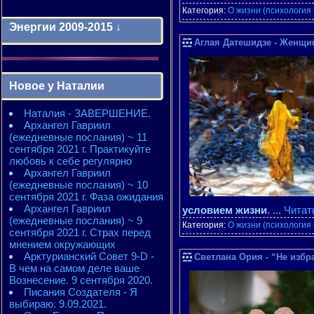
Категория:
О жизни (психология
Энергии 2009-2015 ↓
Аглая Датешидзе - Женщин
Энергии 2009-2011 годы
2010 - энергии месяцев
Новое у Наталии
2010 - ЭНЕРГИИ года
2011 - энергии месяцев
Наталия - ЗАВЕРШЕНИЕ.
2011 - ЭНЕРГИИ года
Архангел Гавриил
2012 - энергии месяцев
(ежедневные послания) ~ 11
2012 - ЭНЕРГИИ года
сентября 2021 г. Практикуйте
2013 - энергии месяцев
любовь к себе регулярно
2013 - ЭНЕРГИИ года
Архангел Гавриил
2014 - энергии месяцев
(ежедневные послания) ~ 10
2014 - ЭНЕРГИИ года
сентября 2021 г. Фаза ожидания
2015 - энергии месяцев
Архангел Гавриил
2015 - ЭНЕРГИИ года
условием жизни
.
...
Читат
(ежедневные послания) ~ 9
Категория:
О жизни (психология
сентября 2021 г. Страх перед
мнением окружающих
Арктурианский Совет 9-D -
Светлана Ория - “Не изб
В чем на самом деле ваше
Вознесение. 9 сентября 2020.
Писания Создателя - Я
выбираю. 9.09.2021.