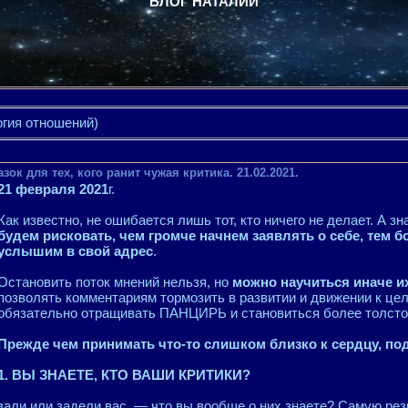
БЛОГ НАТАЛИИ
огия отношений)
зок для тех, кого ранит чужая критика. 21.02.2021.
21 февраля 2021
г.
Как известно, не ошибается лишь тот, кто ничего не делает. А зн
будем рисковать, чем громче начнем заявлять о себе, тем
услышим в свой адрес
.
Остановить поток мнений нельзя, но
можно научиться иначе и
позволять комментариям тормозить в развитии и движении к цел
обязательно отращивать ПАНЦИРЬ и становиться более толсто
Прежде чем принимать что-то слишком близко к сердцу, под
1. ВЫ ЗНАЕТЕ, КТО ВАШИ КРИТИКИ?
вали или задели вас, — что вы вообще о них знаете? Самую ре