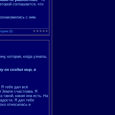
 второй соглашается, что
познакомились с ним.
арии (0)
у, которая, когда узнала,
:
у он создал мир, в
, Я тебе дал всё
й Земле счастлива. Я
 такой, какая она есть. На
радости. Я дал тебе
лохо относилась и