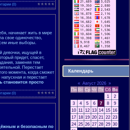
тарии (0)
бя, начинает жить в мире
ла свое одиночество,
всем иные выборы.
й девочки, ищущей в
торый придет, спасет,
адания, заменяя тем
оятельной. Перестает
Календарь
того момента, когда сможет
 напускная и перестает
ь становится просто
«
Август 2026
»
Пн
Вт
Ср
Чт
Пт
Сб
Вс
тарии (0)
1
2
3
4
5
6
7
8
9
10
11
12
13
14
15
16
17
18
19
20
21
22
23
24
25
26
27
28
29
30
дёжным и безопасным по