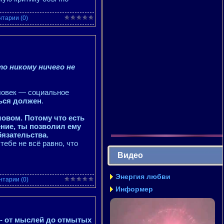
тарии (0)
о никому ничего не
еловек — социальное
шься должен
.
овом. Потому что есть
ение, ты позволил ему
бязательства.
 тебе не всё равно, что
Видео
Энергия любви
тарии (0)
Информер
 - от мыслей до отмытых