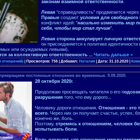
законам взаимной ответственности
.
Левая
“справедливость” продвигается чере
Правые
создают
условия для свободного
конфликт идей: “
насильно изменить мир п
себя, чтобы мир стал лучше
”.
Левая сторона аннулирует личную ответс
он присоединяется к политике идентичности (
емых или осуждаемых левыми).
тся за коллективную ответственность
...
Читать дальше »
я отношений)
| Просмотров: 756 | Добавил:
Наталия
| Дата:
31.10.2020
|
Комм
превращаем постоянные отношения во временные. 9.09.2020.
28 октября 2020
г.
Продолжаю просвещать читателя о его п
одсоз
разрушения
того, что ему дорого...
Человеку дороги отношения.
Отношения - это т
всего
. Через них он получает счастье, успех, б
конечно же, боль.
Поэтому,
стремясь к отношениям, человек бе
испытывать боли
.
Боль означает, что отношения между партне