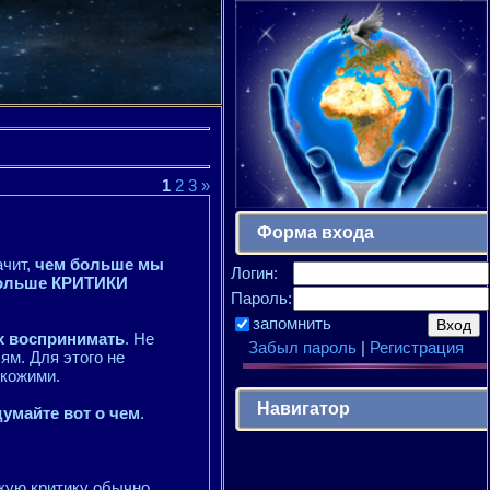
1
2
3
»
Форма входа
ачит,
чем больше мы
Логин:
 больше КРИТИКИ
Пароль:
запомнить
х воспринимать
. Не
Забыл пароль
|
Регистрация
ям. Для этого не
кожими.
Навигатор
умайте вот о чем
.
зкую критику обычно