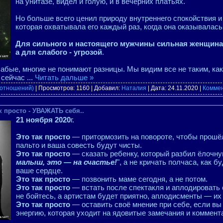
на унитазе, видел и голую, и в вечерних платьях.
Но больше всего ценил природу внутреннего спокойствия и
которая охватывала его каждый раз, когда она оказывалась
Для сильного и настоящего мужчины сильная женщина
а для слабого - угрозой
.
абые, многие не понимают разницы. Мы видим все не таким, ка
ы сейчас
...
Читать дальше »
 отношений)
| Просмотров: 1160 | Добавил:
Наталия
| Дата:
24.11.2020
|
Коммен
 просто - УВАЖАТЬ себя..
21 ноября 2020
г.
Это так просто
— притормозить на повороте, чтобы прошёл
пальто и ваша совесть будут чисты.
Это так просто
— сказать ребенку, который разбил ёлочную
малыш, это — на счастье!
", а не кричать полчаса, как б
ваше сердце.
Это так просто
— позвонить маме сегодня, а не потом.
Это так просто
— встать после спектакля и аплодировать 
не бойтесь, а артистам будет приятно, аплодисменты — их н
Это так просто
— оставить своё мнение при себе, если вы 
энергию, которая уходит на ядовитые замечания и коммент