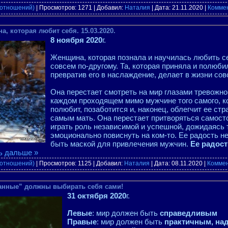
 отношений)
| Просмотров: 1271 | Добавил:
Наталия
| Дата:
21.11.2020
|
Коммен
а, которая любит себя. 15.03.2020.
8 ноября 2020
г.
Женщина, которая познала и научилась любить се
совсем по-другому. Та, которая приняла и полюби
превратив его в наслаждение, делает в жизни со
Она перестает смотреть на мир глазами тревожно
каждом проходящем мимо мужчине того самого, ко
полюбит, позаботится и, наконец, облегчит ее стр
самым мать. Она перестает притворяться самост
играть роль независимой и успешной, дожидаясь 
эмоционально повиснуть на ком-то. Ее радость не
быть маской для привлечения мужчин.
Ее радост
ь дальше »
 отношений)
| Просмотров: 1125 | Добавил:
Наталия
| Дата:
08.11.2020
|
Коммен
ранные” должны выбирать себя сами!
31 октября 2020
г.
Левые
: мир должен быть
справедливым
Правые
: мир должен быть
практичным, на