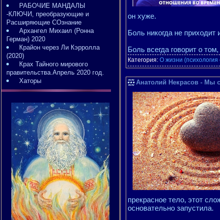
РАБОЧИЕ МАНДАЛЫ
-КЛЮЧИ, преобразующие и
он хуже.
Расширяющие СОзнание
Архангел Михаил (Ронна
Боль никогда не приходит 
Герман) 2020
Крайон через Ли Кэрролла
Боль всегда говорит о том
(2020)
Категория:
О жизни (психология
Крах Тайного мирового
правительства.Апрель 2020 год.
Хаторы
Анатолий Некрасов - Мы с
прекрасное тело, этот сло
основательно запустила.