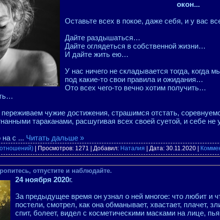
окон...
Оставьте всех в покое, даже себя, и у вас в
Дайте раздышаться…
Дайте оглядеться в собственной жизни…
И дайте жить ею…
У нас ничего не складывается тогда, когда 
под какие-то свои правила и ожидания…
Ото всех чего-то вечно хотим получить…
ать…
 переживаем чужие достижения, страшимся отстать, соревнуе
гнанными тараканами, расшугивая всех своей суетой, и себе не
о на с
...
Читать дальше »
 отношений)
| Просмотров: 1271 | Добавил:
Наталия
| Дата:
30.11.2020
|
Коммен
ропитесь, отпустите и наблюдайте.
24 ноября 2020
г.
За предыдущее время он узнал о ней многое: что любит и чт
постели, смотрел, как она обманывает, хвастает, плачет, зли
спит, болеет, видел с косметическими масками на лице, п