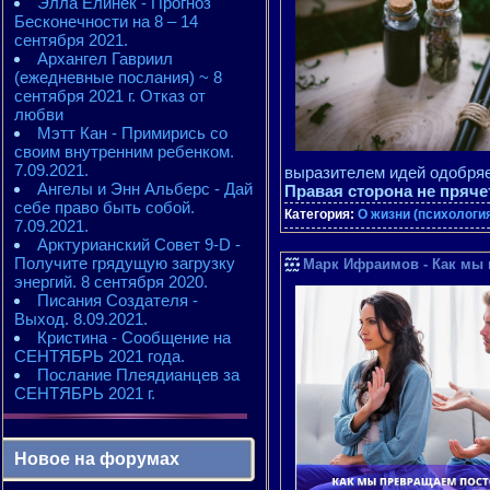
Элла Елинек - Прогноз
Бесконечности на 8 – 14
сентября 2021.
Архангел Гавриил
(ежедневные послания) ~ 8
сентября 2021 г. Отказ от
любви
Мэтт Кан - Примирись со
своим внутренним ребенком.
7.09.2021.
выразителем идей одобря
Ангелы и Энн Альберс - Дай
Правая сторона не пряче
себе право быть собой.
Категория:
О жизни (психологи
7.09.2021.
Арктурианский Совет 9-D -
Получите грядущую загрузку
Марк Ифраимов - Как мы 
энергий. 8 сентября 2020.
Писания Создателя -
Выход. 8.09.2021.
Кристина - Сообщение на
СЕНТЯБРЬ 2021 года.
Послание Плеядианцев за
СЕНТЯБРЬ 2021 г.
Новое на форумах