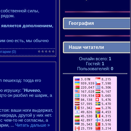
 собственной силы,
 рядом.
География
 является дополнением,
ким оно есть, мы обычно
Наши читатели
тарии (0)
Онлайн всего:
1
Гостей:
1
Пользователей:
0
 пешеход: тогда его
 игрушку: "
Ничего,
удто он разбил не шарик, а
стоя: ваши ноги выдержат,
аграда, другой у них нет.
с чем-то не согласны, а
арии,
...
Читать дальше »