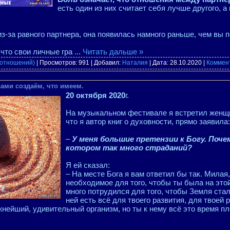
есть один из них считает себя лучше другого, а
из-за равного партнера, она появилась намного раньше, чем вы 
, что свои личные гра
...
Читать дальше »
 отношений)
| Просмотров: 991 | Добавил:
Наталия
| Дата:
28.10.2020
|
Коммент
ами создаём, что имеем.
20 октября 2020
г.
На музыкальном фестивале я встретил женщин
что я автор книг о духовности, прямо заявила
–
У меня большие претензии к Богу. Почем
котором так много страданий?
Я ей сказал:
– На месте Бога я вам ответил бы так. Милая
необходимое для того, чтобы ты была на это
много потрудился для того, чтобы Земля стала
ней есть всё для твоего развития, для твоей 
жнейший, удивительный организм, но ты к нему всё это время п