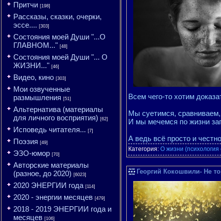
Притчи
[198]
Рассказы, сказки, очерки,
эссе....
[303]
Состояния моей Души "...О
ГЛАВНОМ..."
[48]
Состояния моей Души "... О
ЖИЗНИ..."
[46]
Видео, кино
[303]
Мои озвученные
Всем чего-то хотим доказ
размышления
[51]
Альтернатива (материалы
Мы суетимся, сравниваем,
для личного восприятия)
[62]
И мы мечемся по жизни за
Исповедь читателя...
[7]
А ведь всё просто и честн
Поэзия
[49]
Категория:
О жизни (психология
ЭЗО-юмор
[70]
Авторские материалы
Георгий Кокошвили- Не то
(разное, до 2020)
[6023]
2020 ЭНЕРГИИ года
[114]
2020 - энергии месяцев
[479]
2018 - 2019 ЭНЕРГИИ года и
месяцев
[106]