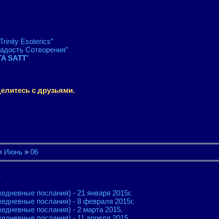
Trinity Esoterics”
Радость Сотворения”
A SATT
"
елитесь с друзьями.
»
Июнь
»
06
:
едневные послания) - 21 января 2015г.
жедневные послания) - 8 февраля 2015г.
едневные послания) - 2 марта 2015.
жедневные послания) - 11 апреля 2015