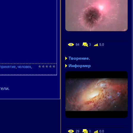
84
3
5.0
Творение.
Информер
принятие
,
человек
,
тели.
29
0
0.0