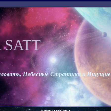
 SATT
ловать, Небесные Странники и Ищущие