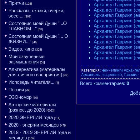
Притчи
Архангел Гавриил (е
[198]
Архангел Гавриил (е
Рассказы, сказки, очерки,
Архангел Гавриил (е
эссе....
[303]
Архангел Гавриил (еж
Состояния моей Души "...О
Архангел Гавриил (еж
ГЛАВНОМ..."
[48]
Архангел Гавриил (еж
Состояния моей Души "... О
Архангел Гавриил (еж
ЖИЗНИ..."
Архангел Гавриил (еж
[46]
Архангел Гавриил (еж
Видео, кино
[303]
Архангел Гавриил (еж
Мои озвученные
Архангел Гавриил (еж
размышления
[51]
Альтернатива (материалы
Категория
:
Ченнелинги Арханге
для личного восприятия)
Архангелы
,
исцеление
,
Гавриил
[62]
Исповедь читателя...
Всего комментариев
:
0
[7]
Поэзия
[49]
Доба
ЭЗО-юмор
[70]
Авторские материалы
(разное, до 2020)
[6023]
2020 ЭНЕРГИИ года
[114]
2020 - энергии месяцев
[479]
2018 - 2019 ЭНЕРГИИ года и
месяцев
[106]