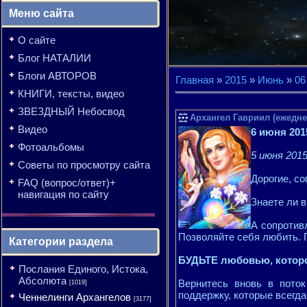
Меню сайта
О сайте
Блог НАТАЛИИ
Блоги АВТОРОВ
Главная
»
2015
»
Июнь
»
06
КНИГИ, тексты, видео
ЗВЕЗДНЫЙ Небосвод
Архангел Гавриил (ежедне
Видео
6 июня 201
Фотоальбомы
5 июня 2015
Советы по просмотру сайта
Дорогие, с
FAQ (вопрос/ответ)+
навигация по сайту
Знаете ли в
А сопротив
Позволяйте себя любить. 
Категории раздела
БУДЬТЕ любовью, которо
Послания Единого, Истока,
Абсолюта
Вернитесь вновь в поток
[1019]
поддержку, которые всегда
Ченнелинги Архангелов
[3177]