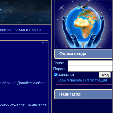
инятии, Потоке и Любви.
22:50
Форма входа
Логин:
Пароль:
запомнить
Забыл пароль
|
Регистрация
 любовью. Давайте любовь.
Навигатор
освобождение, исцеление,