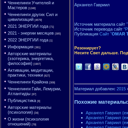
Ченнелинги Учителей и
Архангел Гавриил
Мастеров
[1246]
Ченнелинги других Сил и
цивилизаций
[4679]
Источник материала сайт
"
2021 ЭНЕРГИИ года
[71]
Источник перевода сайт
“
2021 - энергии месяцев
Публикация
Сайт "
OMAR T
[395]
2022 ЭНЕРГИИ года
[1]
Информация
Резонирует?
[381]
Несите Свет дальше. Под
Авторские материалы
(эзотерика, энергетика,
философия)
[1907]
Активации, медитации,
практики, техники
[827]
Ченнелинги Крайона
[309]
Ченнелинги Гайи, Лемурии,
Материал добавлен:
2015
Атлантидіы
[87]
Публицистика
Похожие материалы
[8]
Авторские материалы
(психология)
Архангел Гавриил (еж
[34]
Архангел Гавриил (е
О жизни (психология
Архангел Гавриил (еж
отношений)
[79]
Архангел Гавриил (е