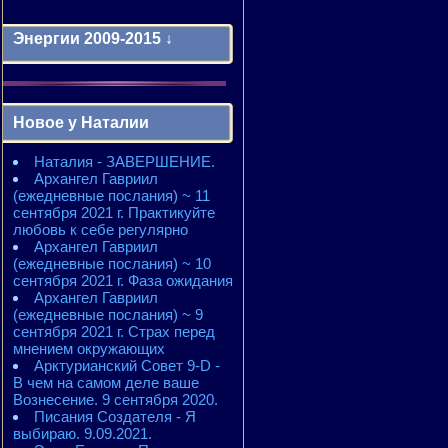
Энергии 2009-2015 ↓
Энергии 2009-2011 годы
2010 - энергии месяцев
Новое у Наталии
2010 - ЭНЕРГИИ года
2011 - энергии месяцев
Наталия - ЗАВЕРШЕНИЕ.
2011 - ЭНЕРГИИ года
Архангел Гавриил
2012 - энергии месяцев
(ежедневные послания) ~ 11
2012 - ЭНЕРГИИ года
сентября 2021 г. Практикуйте
2013 - энергии месяцев
любовь к себе регулярно
2013 - ЭНЕРГИИ года
Архангел Гавриил
2014 - энергии месяцев
(ежедневные послания) ~ 10
2014 - ЭНЕРГИИ года
сентября 2021 г. Фаза ожидания
2015 - энергии месяцев
Архангел Гавриил
2015 - ЭНЕРГИИ года
(ежедневные послания) ~ 9
сентября 2021 г. Страх перед
мнением окружающих
Арктурианский Совет 9-D -
В чем на самом деле ваше
Вознесение. 9 сентября 2020.
Писания Создателя - Я
выбираю. 9.09.2021.