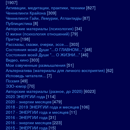
[1907]
Активации, медитации, практики, техники
[827]
Ченнелинги Крайона
[309]
Ченнелинги Гайи, Лемурии, Атлантидіы
[87]
Публицистика
[8]
Авторские материалы (психология)
[34]
О жизни (психология отношений)
[79]
Притчи
[198]
Рассказы, сказки, очерки, эссе....
[303]
Состояния моей Души "...О ГЛАВНОМ..."
[48]
Состояния моей Души "... О ЖИЗНИ..."
[46]
Видео, кино
[303]
Мои озвученные размышления
[51]
Альтернатива (материалы для личного восприятия)
[62]
Исповедь читателя...
[7]
Поэзия
[49]
ЭЗО-юмор
[70]
Авторские материалы (разное, до 2020)
[6023]
2020 ЭНЕРГИИ года
[114]
2020 - энергии месяцев
[479]
2018 - 2019 ЭНЕРГИИ года и месяцев
[106]
2017 - ЭНЕРГИИ года и месяцев
[11]
2016 - ЭНЕРГИИ года
[31]
2016 - энергии месяцев
[223]
2015 - ЭНЕРГИИ года
[15]