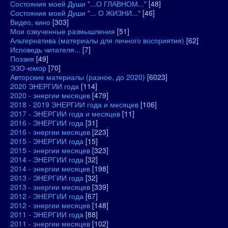
Состояния моей Души "...О ГЛАВНОМ..."
[48]
Состояния моей Души "... О ЖИЗНИ..."
[46]
Видео, кино
[303]
Мои озвученные размышления
[51]
Альтернатива (материалы для личного восприятия)
[62]
Исповедь читателя...
[7]
Поэзия
[49]
ЭЗО-юмор
[70]
Авторские материалы (разное, до 2020)
[6023]
2020 ЭНЕРГИИ года
[114]
2020 - энергии месяцев
[479]
2018 - 2019 ЭНЕРГИИ года и месяцев
[106]
2017 - ЭНЕРГИИ года и месяцев
[11]
2016 - ЭНЕРГИИ года
[31]
2016 - энергии месяцев
[223]
2015 - ЭНЕРГИИ года
[15]
2015 - энергии месяцев
[323]
2014 - ЭНЕРГИИ года
[32]
2014 - энергии месяцев
[198]
2013 - ЭНЕРГИИ года
[32]
2013 - энергии месяцев
[339]
2012 - ЭНЕРГИИ года
[67]
2012 - энергии месяцев
[148]
2011 - ЭНЕРГИИ года
[88]
2011 - энергии месяцев
[102]