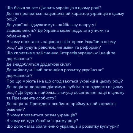
Що більш за все цікавить українців в цьому році?
Де і як проявиться національний характер українців в цьому
році?
Де українці відчуватимуть найбільшу напругу і
зацікавленість? Де Україна може подолати утиски та
обмеження?
В чому полягають національні інтереси України в цьому
році? Де будуть революційні зміни та реформи?
Що сприятиме здійсненню інтересів української нації та
державності?
Де знадобляться додаткові сили?
Де найпотужніший потенціал розвитку української
державності?
Про що мріють і на що сподіваються українці в цьому році?
Де нація та держава діятимуть публічно та відверто в цьому
році? Де будуть найбільш значущі досягнення нації в цілому
та Президента особисто?
Де нація та Президент особисто приймуть найважливіші
рішення?
В чому проявиться розум українців?
В чому вигода України в цьому році?
Що допомагає збагаченню українців й розвитку культури?