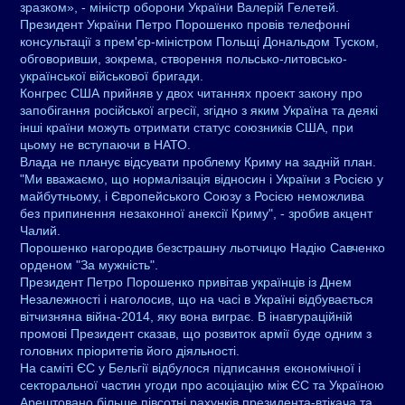
зразком», - міністр оборони України Валерій Гелетей.
Президент України Петро Порошенко провів телефонні
консультації з прем'єр-міністром Польщі Дональдом Туском,
обговоривши, зокрема, створення польсько-литовсько-
української військової бригади.
Конгрес США прийняв у двох читаннях проект закону про
запобігання російської агресії, згідно з яким Україна та деякі
інші країни можуть отримати статус союзників США, при
цьому не вступаючи в НАТО.
Влада не планує відсувати проблему Криму на задній план.
"Ми вважаємо, що нормалізація відносин і України з Росією у
майбутньому, і Європейського Союзу з Росією неможлива
без припинення незаконної анексії Криму", - зробив акцент
Чалий.
Порошенко нагородив безстрашну льотчицю Надію Савченко
орденом "За мужність".
Президент Петро Порошенко привітав українців із Днем
Незалежності і наголосив, що на часі в Україні відбувається
вітчизняна війна-2014, яку вона виграє. В інавгураційній
промові Президент сказав, що розвиток армії буде одним з
головних пріоритетів його діяльності.
На саміті ЄС у Бельгії відбулося підписання економічної і
секторальної частин угоди про асоціацію між ЄС та Україною
Арештовано більше півсотні рахунків президента-втікача та