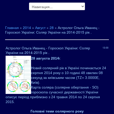
Главная
»
2014
»
Август
»
28
» Астролог Ольга Иванец -
Гороскоп України: Соляр України на 2014-2015 рік .
Астролог Ольга Иванец - Гороскоп України: Соляр
13:00
України на 2014-2015 рік .
28 августа 2014
г.
Новий солярний рік в Україні починається 24
серпня 2014 року о 10 годині 48 хвилин 08
секунд за київським часом (TZ= 3.0000Е,
Київ).
Карта соляра (солярне обертання - SO)
гороскопа сучасної державності України
описує період приблизно з 24 травня 2014 по 24 серпня
2015.
Головні теми солярного року