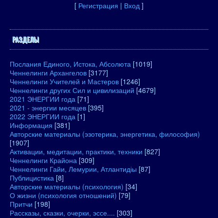
[
Регистрация
|
Вход
]
РАЗДЕЛЫ
Послания Единого, Истока, Абсолюта
[1019]
Ченнелинги Архангелов
[3177]
Ченнелинги Учителей и Мастеров
[1246]
Ченнелинги других Сил и цивилизаций
[4679]
2021 ЭНЕРГИИ года
[71]
2021 - энергии месяцев
[395]
2022 ЭНЕРГИИ года
[1]
Информация
[381]
Авторские материалы (эзотерика, энергетика, философия)
[1907]
Активации, медитации, практики, техники
[827]
Ченнелинги Крайона
[309]
Ченнелинги Гайи, Лемурии, Атлантидіы
[87]
Публицистика
[8]
Авторские материалы (психология)
[34]
О жизни (психология отношений)
[79]
Притчи
[198]
Рассказы, сказки, очерки, эссе....
[303]