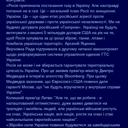
контракти.
«Росія припинила постачання газу в Україну. Але насправді
питання не в газі. Це – загальний план Росії по знищенню
України. Це – ще один етап російської агресії проти
української держави і проти української незалежності. Ми не
будемо дотувати російський «Газпром». Українці не будуть
витягувати з кишені 5 мільярдів доларів США на рік на те,
щоб Росія купувала за ці гроші зброю, танки, літаки і
бомбила українські території». Арсеній Яценюк.
Верховна Рада підтримала в другому читанні законопроект
щодо реформування системи управління єдиною ГТС
України.
Росія не може і не збирається гарантувати територіальну
цілісність України. Про це заявив прем'єр-міністр Дмитро
Медведєв в інтерв'ю агентству Bloomberg. При цьому
Медведєв зазначив, що Євросоюз і США повинні дати
гарантії Москві, що "не будуть втручатися у внутрішні справи
України".
Колишній прем'єр Литви: "Але те, що ви робите - я
налаштований оптимістично, дуже важко дивитися на
трагедію і загибель людей, але українські військові ростуть
на очах. Українська нація, вся нація, росте на очах і стає
найсильнішою європейською нацією".
«Збройні сили України повинні будуватися за швейцарським