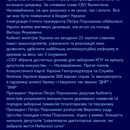
колишніх урядовці. За словами глави СБУ Валентина
Наливайченка, на цих рахунках є як гроші, так і золото. Все
це має бути повернене в бюджет України.
Інавгурація п'ятого президента Петра Порошенка обійшлася
Україні майже вчетверо дешевше, ніж вступ на посаду
Віктора Януковича.
Кабінет міністрів України на засіданні 22 серпня схвалив
пакет законопроектів, ухвалення та реалізація яких
дозволить здійснити найбільшу антикорупційну реформу в
державі за весь час її існування.
«СБУ зібрала достатньо доказів для заборони КПУ та арешту
депутатів-комуністів», — Наливайченко. Проти членів
Комуністичної партії України Генпрокуратура та Служба
безпеки України відкрили 308 карних справ. Їх звинувачують
в підтримці анексії Криму і створенні так званих "ДНР" і
"ЛНР".
Президент України Петро Порошенко доручив Кабінету
міністрів унормувати використання державних символів та
порядок заборони символів тоталітаризму та тероризму.
Президент Петро Порошенко розпустив Верховну раду.
Цеголко передав слова Порошенка, згідно з якими, більшість
нинішніх депутатів "ухвалювала диктаторські закони, які
забрали життя Небесної сотні".