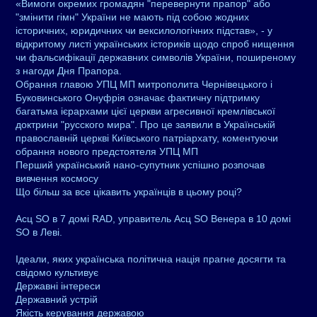
«Вимоги окремих громадян "перевернути прапор" або
"змінити гімн" України не мають під собою жодних
історичних, юридичних чи вексилологічних підстав», - у
відкритому листі українських істориків щодо спроб нищення
чи фальсифікації державних символів України, поширеному
з нагоди Дня Прапора.
Обрання главою УПЦ МП митрополита Чернівецького і
Буковинського Онуфрія означає фактичну підтримку
багатьма ієрархами цієї церкви агресивної кремлівської
доктрини "русского мира". Про це заявили в Українській
православній церкві Київського патріархату, коментуючи
обрання нового предстоятеля УПЦ МП
Перший український нано-супутник успішно розпочав
вивчення космосу
Що більш за все цікавить українців в цьому році?
Асц SO в 7 домі RAD, управитель Асц SO Венера в 10 домі
SO в Леві.
Ідеали, яких українська політична нація прагне досягти та
свідомо культивує
Державні інтереси
Державний устрій
Якість керування державою