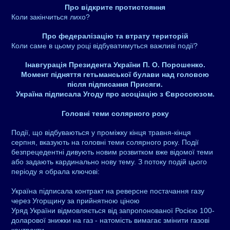
Про відкрите протистояння
Коли закінчиться лихо?
Про федералізацію та втрату територій
Коли саме в цьому році відбуватимуться важливі події?
Інавгурація Президента України П. О. Порошенко.
Момент підняття гетьманської булави над головою
після підписання Присяги.
Україна підписала Угоду про асоціацію з Євросоюзом.
Головні теми солярного року
Події, що відбуваються у проміжку кінця травня-кінця
серпня, вказують на головні теми солярного року. Події
безпрецедентні дивують новим розвитком вже відомої теми
або задають кардинально нову тему. З потоку подій цього
періоду я обрала ключові:
Україна підписала контракт на реверсне постачання газу
через Угорщину за прийнятною ціною
Уряд України відмовляється від запропонованої Росією 100-
доларової знижки на газ - натомість вимагає змінити газові