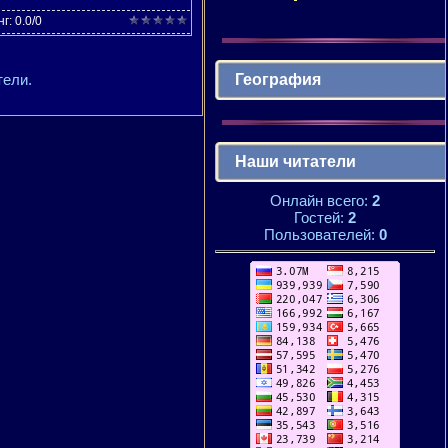
нг
:
0.0
/
0
География
тели.
Наши читатели
Онлайн всего:
2
Гостей:
2
Пользователей:
0