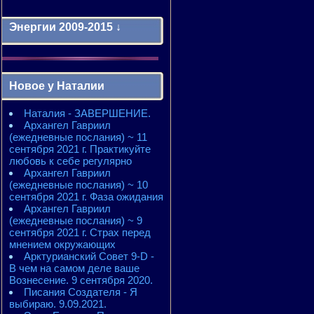
Энергии 2009-2015 ↓
Энергии 2009-2011 годы
2010 - энергии месяцев
Новое у Наталии
2010 - ЭНЕРГИИ года
2011 - энергии месяцев
Наталия - ЗАВЕРШЕНИЕ.
2011 - ЭНЕРГИИ года
Архангел Гавриил
2012 - энергии месяцев
(ежедневные послания) ~ 11
2012 - ЭНЕРГИИ года
сентября 2021 г. Практикуйте
2013 - энергии месяцев
любовь к себе регулярно
2013 - ЭНЕРГИИ года
Архангел Гавриил
2014 - энергии месяцев
(ежедневные послания) ~ 10
2014 - ЭНЕРГИИ года
сентября 2021 г. Фаза ожидания
2015 - энергии месяцев
Архангел Гавриил
2015 - ЭНЕРГИИ года
(ежедневные послания) ~ 9
сентября 2021 г. Страх перед
мнением окружающих
Арктурианский Совет 9-D -
В чем на самом деле ваше
Вознесение. 9 сентября 2020.
Писания Создателя - Я
выбираю. 9.09.2021.