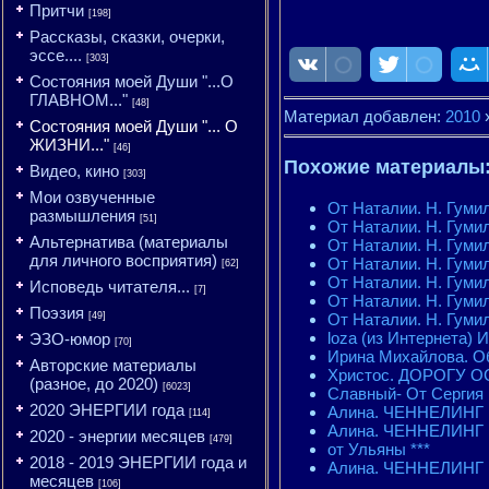
Притчи
[198]
Рассказы, сказки, очерки,
эссе....
[303]
Состояния моей Души "...О
ГЛАВНОМ..."
[48]
Материал добавлен:
2010
Состояния моей Души "... О
ЖИЗНИ..."
[46]
Похожие материалы
Видео, кино
[303]
Мои озвученные
От Наталии. Н. Гуми
размышления
[51]
От Наталии. Н. Гуми
Альтернатива (материалы
От Наталии. Н. Гуми
для личного восприятия)
От Наталии. Н. Гуми
[62]
От Наталии. Н. Гуми
Исповедь читателя...
[7]
От Наталии. Н. Гуми
Поэзия
От Наталии. Н. Гуми
[49]
loza (из Интернета) 
ЭЗО-юмор
[70]
Ирина Михайлова. О
Авторские материалы
Христос. ДОРОГУ 
(разное, до 2020)
[6023]
Славный- От Сергия
2020 ЭНЕРГИИ года
Алина. ЧЕННЕЛИНГ
[114]
Алина. ЧЕННЕЛИНГ
2020 - энергии месяцев
[479]
от Ульяны ***
2018 - 2019 ЭНЕРГИИ года и
Алина. ЧЕННЕЛИНГ
месяцев
[106]