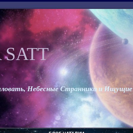
 SATT
ловать, Небесные Странники и Ищущие