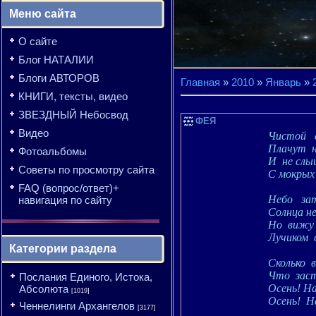
Меню сайта
О сайте
Блог НАТАЛИИ
Блоги АВТОРОВ
Главная
»
2010
»
Январь
»
КНИГИ, тексты, видео
ЗВЕЗДНЫЙ Небосвод
ФЕЯ
Видео
Чистой
Плачут
Фотоальбомы
И
не сл
Советы по просмотру сайта
С мокрых 
FAQ (вопрос/ответ)+
Небо
за
навигация по сайту
Солнца н
Но
вижу
Лучиком
Категории раздела
Сколько
Что
зас
Послания Единого, Истока,
Осень! Н
Абсолюта
[1019]
Осень!
Н
Ченнелинги Архангелов
[3177]