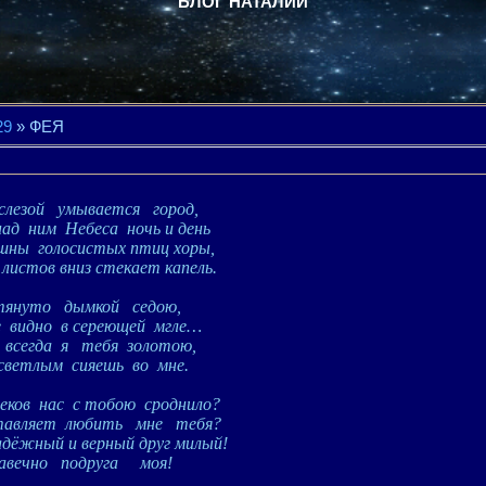
БЛОГ НАТАЛИИ
29
» ФЕЯ
слезой
умывается
город,
над
ним
Небеса
ночь и день
ышны
голосистых птиц хоры,
листов вниз стекает капель.
тянуто
дымкой
седою,
е
видно
в сереющей
мгле…
всегда
я
тебя
золотою,
светлым
сияешь
во
мне.
веков
нас
с тобою
сроднило?
тавляет
любить
мне
тебя?
адёжный и верный друг милый!
авечно
подруга
моя!