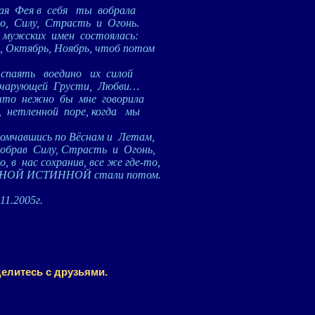
ая
Фея в
себя
ты
вобрала
о,
Силу,
Страсть
и
Огонь.
мужских
имен
состоялась:
, Октябрь, Ноябрь, чтоб потом
спаять
воедино
их
силой
чарующей
Грусти,
Любви…
что
нежно
бы
мне
говорила
,
нетленной
поре, когда
мы
ромчавшись по Вёснам и
Летам,
вобрав
Силу, Страсть
и
Огонь,
о, в
нас сохранив, все же где-то,
ОЙ ИСТИННОЙ стали потом.
.11.2005г.
елитесь с друзьями.