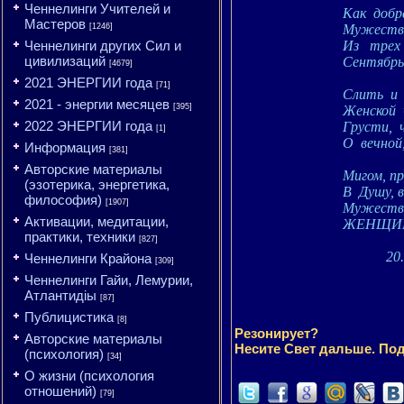
Ченнелинги Учителей и
Как
добр
Мастеров
[1246]
Мужеств
Ченнелинги других Сил и
Из
трех
цивилизаций
Сентябрь
[4679]
2021 ЭНЕРГИИ года
[71]
Слить
и
2021 - энергии месяцев
[395]
Женской
2022 ЭНЕРГИИ года
Грусти,
[1]
О
вечной
Информация
[381]
Авторские материалы
Мигом, п
(эзотерика, энергетика,
В
Душу, 
философия)
[1907]
Мужеств
Активации, медитации,
ЖЕНЩИН
практики, техники
[827]
20
Ченнелинги Крайона
[309]
Ченнелинги Гайи, Лемурии,
Атлантидіы
[87]
Публицистика
[8]
Резонирует?
Авторские материалы
Несите Свет дальше. Под
(психология)
[34]
О жизни (психология
отношений)
[79]