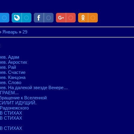
»
Январь
»
29
:
лев. Адам
лев. Акростих
лев. Рай
лев. Счастие
лев. Канцона
лев. Слово
лев. На далекой звезде Венере…
ИГРАЕМ...
бращение к Вселенной
ОСИЛИТ ИДУЩИЙ.
 Радонежского
 В СТИХАХ
 В СТИХАХ
 В СТИХАХ