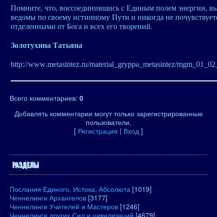
Помните, что, воссоединившись с Единым полем энергии, вы
ведомы по своему истинному Пути и никогда не почувствует
отделенными от Бога и всех его творений.
Золотухина Татьяна
http
://
www
.
metasintez
.
ru
/
material
_
gryppa
_
metasintez
/
mgm
_01_02
Всего комментариев
:
0
Добавлять комментарии могут только зарегистрированные
пользователи.
[
Регистрация
|
Вход
]
РАЗДЕЛЫ
Послания Единого, Истока, Абсолюта
[1019]
Ченнелинги Архангелов
[3177]
Ченнелинги Учителей и Мастеров
[1246]
Ченнелинги других Сил и цивилизаций
[4679]