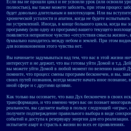
Если вы не прошли цикл и не усвоили урок (или освоили уро
полностью), вы также можете заболеть, при этом процесс заб
будет довольно длительным и вялотекущим. Или вы вступите
хронической усталости и апатии, когда не будете испытывать
ни устремлений. Иногда, в конце большого цикла, когда вы з
программу (или одну из программ) вашего текущего воплоще
появляется неприятное чувство «отсутствия смысла жизни», 
буквально находитесь между небом и землей. При этом вид
для возникновения этого чувства нет.
Вы начинаете задумываться над тем, что вас в этой жизни ни
интересует и не держит, что вы готовы уйти Домой и т.д. Де
вы можете уйти Домой в любой момент по велению вашей Д
помните, что процесс смены программ бесконечен, и вы, зав
своих путей познания, всегда можете начать иное познание, 
иной сфере и с другими целями.
Как только вы осознаете, что ваш Дух бесконечен в своих ис
трансформации, и что именно через вас он познает многора
реальности, вы сделаете выбор в пользу следующей «игры», и
получите подтверждение правильного выбора в виде синхр
событий и доступа к резервуару энергии для его реализации.
испытаете азарт и страсть к жизни во всех ее проявлениях.