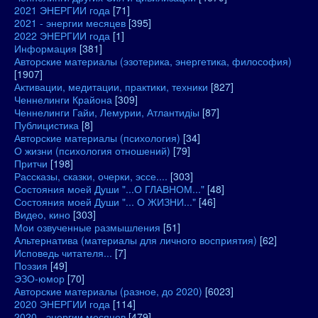
2021 ЭНЕРГИИ года
[71]
2021 - энергии месяцев
[395]
2022 ЭНЕРГИИ года
[1]
Информация
[381]
Авторские материалы (эзотерика, энергетика, философия)
[1907]
Активации, медитации, практики, техники
[827]
Ченнелинги Крайона
[309]
Ченнелинги Гайи, Лемурии, Атлантидіы
[87]
Публицистика
[8]
Авторские материалы (психология)
[34]
О жизни (психология отношений)
[79]
Притчи
[198]
Рассказы, сказки, очерки, эссе....
[303]
Состояния моей Души "...О ГЛАВНОМ..."
[48]
Состояния моей Души "... О ЖИЗНИ..."
[46]
Видео, кино
[303]
Мои озвученные размышления
[51]
Альтернатива (материалы для личного восприятия)
[62]
Исповедь читателя...
[7]
Поэзия
[49]
ЭЗО-юмор
[70]
Авторские материалы (разное, до 2020)
[6023]
2020 ЭНЕРГИИ года
[114]
2020 - энергии месяцев
[479]