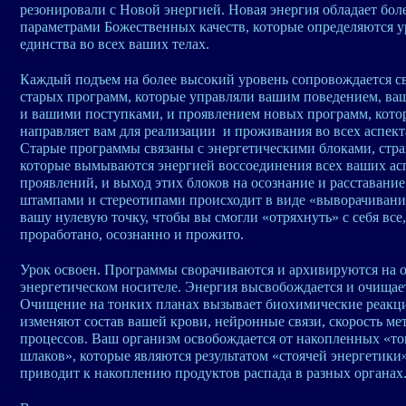
резонировали с Новой энергией. Новая энергия обладает бо
параметрами Божественных качеств, которые определяются 
единства во всех ваших телах.
Каждый подъем на более высокий уровень сопровождается с
старых программ, которые управляли вашим поведением, ва
и вашими поступками, и проявлением новых программ, кото
направляет вам для реализации и проживания во всех аспект
Старые программы связаны с энергетическими блоками, страх
которые вымываются энергией воссоединения всех ваших ас
проявлений, и выход этих блоков на осознание и расставани
штампами и стереотипами происходит в виде «выворачивания
вашу нулевую точку, чтобы вы смогли «отряхнуть» с себя все,
проработано, осознанно и прожито.
Урок освоен. Программы сворачиваются и архивируются на 
энергетическом носителе. Энергия высвобождается и очищае
Очищение на тонких планах вызывает биохимические реакци
изменяют состав вашей крови, нейронные связи, скорость ме
процессов. Ваш организм освобождается от накопленных «то
шлаков», которые являются результатом «стоячей энергетики»
приводит к накоплению продуктов распада в разных органах