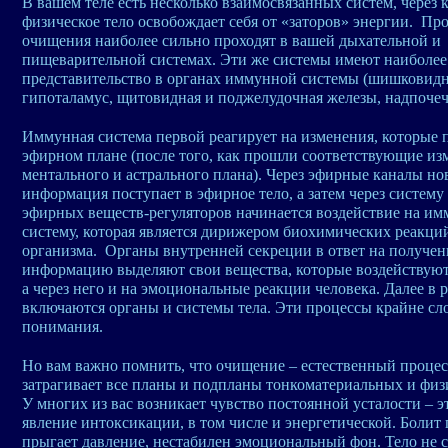
В вашем теле есть несколько взаимосвязанных систем, через 
физическое тело освобождает себя от «заторов» энергии. Пр
очищения наиболее сильно проходят в вашей дыхательной и
пищеварительной системах. Эти же системы имеют наиболее
представительство в органах иммунной системы (шишковидн
гипоталамус, щитовидная и поджелудочная железы, надпочечн
Иммунная система первой реагирует на изменения, которые 
эфирном плане (после того, как прошли соответствующие из
ментального и астрального плана). Через эфирные каналы но
информация поступает в эфирное тело, а затем через систему
эфирных веществ-регуляторов начинается воздействие на и
систему, которая является дирижером биохимических реакци
организма. Органы внутренней секреции в ответ на получе
информацию выделяют свои вещества, которые воздействуют 
а через него и на эмоциональные реакции человека. Далее в 
включаются органы и системы тела. Эти процессы крайне с
понимания.
Но вам важно помнить, что очищение – естественный процес
затрагивает все планы и подпланы тонкоматериальных и физи
У многих из вас возникает чувство постоянной усталости – э
явление интоксикации, в том числе и энергетической. Болит 
прыгает давление, нестабилен эмоциональный фон. Тело не 