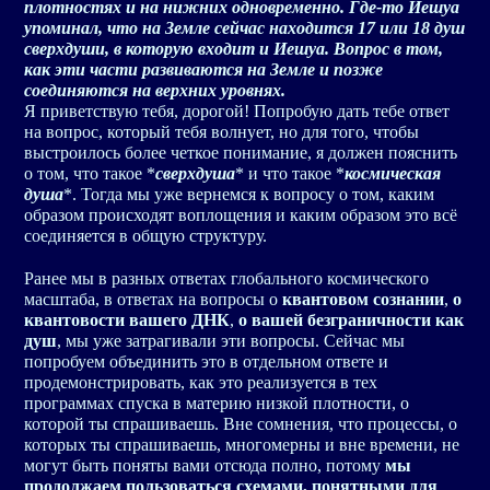
плотностях и на нижних одновременно. Где-то Иешуа
упоминал, что на Земле сейчас находится 17 или 18 душ
сверхдуши, в которую входит и Иешуа. Вопрос в том,
как эти части развиваются на Земле и позже
соединяются на верхних уровнях.
Я приветствую тебя, дорогой! Попробую дать тебе ответ
на вопрос, который тебя волнует, но для того, чтобы
выстроилось более четкое понимание, я должен пояснить
о том, что такое *
сверхдуша
* и что такое *
космическая
душа
*. Тогда мы уже вернемся к вопросу о том, каким
образом происходят воплощения и каким образом это всё
соединяется в общую структуру.
Ранее мы в разных ответах глобального космического
масштаба, в ответах на вопросы о
квантовом сознании
,
о
квантовости вашего ДНК
,
о вашей безграничности как
душ
, мы уже затрагивали эти вопросы. Сейчас мы
попробуем объединить это в отдельном ответе и
продемонстрировать, как это реализуется в тех
программах спуска в материю низкой плотности, о
которой ты спрашиваешь. Вне сомнения, что процессы, о
которых ты спрашиваешь, многомерны и вне времени, не
могут быть поняты вами отсюда полно, потому
мы
продолжаем пользоваться схемами, понятными для