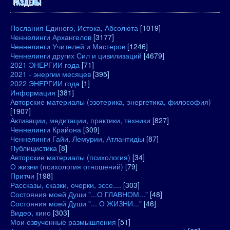
РАЗДЕЛЫ
Послания Единого, Истока, Абсолюта
[1019]
Ченнелинги Архангелов
[3177]
Ченнелинги Учителей и Мастеров
[1246]
Ченнелинги других Сил и цивилизаций
[4679]
2021 ЭНЕРГИИ года
[71]
2021 - энергии месяцев
[395]
2022 ЭНЕРГИИ года
[1]
Информация
[381]
Авторские материалы (эзотерика, энергетика, философия)
[1907]
Активации, медитации, практики, техники
[827]
Ченнелинги Крайона
[309]
Ченнелинги Гайи, Лемурии, Атлантидіы
[87]
Публицистика
[8]
Авторские материалы (психология)
[34]
О жизни (психология отношений)
[79]
Притчи
[198]
Рассказы, сказки, очерки, эссе....
[303]
Состояния моей Души "...О ГЛАВНОМ..."
[48]
Состояния моей Души "... О ЖИЗНИ..."
[46]
Видео, кино
[303]
Мои озвученные размышления
[51]