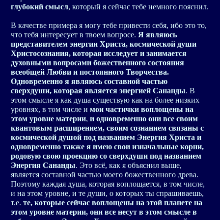
глубокий смысл
, который я сейчас тебе немного пояснил.
В качестве примера я могу тебе привести себя, ибо это то,
что тебя интересует в твоем вопросе.
Я являюсь
представителем энергии
Христа
, космической души
Христосознания, которая исследует и занимается
духовными вопросами божественного состояния
всеобщей Любви и постоянного Творчества.
Одновременно я являюсь составной частью
сверхдуши, которая является энергией
Сананды
. В
этом смысле я как душа существую как на более низких
уровнях, в том числе и
мои частички воплощены на
этом уровне материи
,
и одновременно они все своим
квантовым расширением, своим сознанием связаны с
космической душой под названием Энергия Христа и
одновременно также я имею свои изначальные корни,
родовую свою проекцию со сверхдуши под названием
Энергия Сананды
. Это всё, как я объяснил выше,
является составной частью моего божественного древа.
Поэтому каждая душа, которая воплощается, в том числе,
и на этом уровне, и те души, о которых ты спрашиваешь,
т.е.
те, которые сейчас воплощены на этой планете на
этом уровне материи, они все несут в этом смысле в