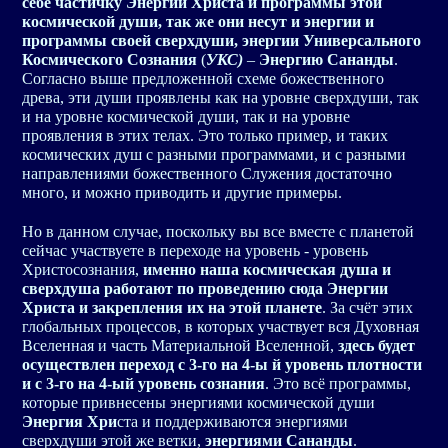
себе частичку Энергии Христа и программы этой
космической души
, так же они несут и энергии и
программы своей сверхдуши, энергии Универсального
Космического Сознания
(
УКС)
–
Энергию Сананды
.
Согласно выше предложенной схеме божественного
древа, эти души проявлены как на уровне сверхдуши, так
и на уровне космической души, так и на уровне
проявления в этих телах. Это только пример, и таких
космических душ с разными программами, и с разными
направлениями божественного Служения достаточно
много, и можно приводить и другие примеры.
Но в данном случае, поскольку вы все вместе с планетой
сейчас участвуете в переходе на уровень - уровень
Христосознания,
именно наша космическая душа и
сверхдуша работают по проведению сюда
Энергии
Христа
и закрепления их на этой планете
. За счёт этих
глобальных процессов, в которых участвует вся Духовная
Вселенная и часть Материальной Вселенной,
здесь будет
осуществлен переход с 3-го на 4-ы й уровень плотности
и с 3-го на 4-ый уровень сознания
. Это всё программы,
которые привнесены энергиями космической души
Энергия Хри
ста и поддерживаются энергиями
сверхдуши этой же ветки,
энергиями Сананды
.