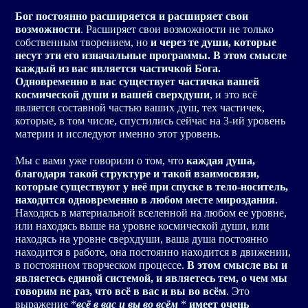
Бог постоянно расширяется и расширяет свои
возможности
. Расширяет свои возможности не только
собственным творением, но
и через те души, которые
несут эти его изначальные программы. В этом смысле
каждый из вас является частичкой Бога.
Одновременно в вас существует частичка вашей
космической души и вашей сверхдуши
, и это всё
является составной частью ваших душ, тех частичек,
которые, в том числе, спустились сейчас на 3-ий уровень
материи и исследуют именно этот уровень.
Мы с вами уже говорили о том, что
каждая душа,
благодаря такой структуре и такой взаимосвязи,
которые существуют у неё при спуске в тело-носитель,
находится одновременно в любом месте мироздания
.
Находясь в материальной вселенной на любом ее уровне,
или находясь выше на уровне космической души, или
находясь на уровне сверхдуши, ваша душа постоянно
находится в работе, она постоянно находится в движении,
в постоянном творческом процессе.
В этом смысле вы и
являетесь единой системой, и являетесь тем, о чем мы
говорим не раз, что всё в вас и вы во всём
. Это
выражение *
всё в вас и вы во всём
*
имеет очень