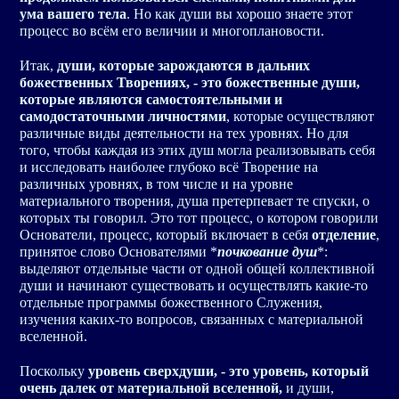
ума вашего тела
. Но как души вы хорошо знаете этот
процесс во всём его величии и многоплановости.
Итак,
души, которые зарождаются в дальних
божественных Творениях, - это божественные души,
которые являются самостоятельными и
самодостаточными личностями
, которые осуществляют
различные виды деятельности на тех уровнях. Но для
того, чтобы каждая из этих душ могла реализовывать себя
и исследовать наиболее глубоко всё Творение на
различных уровнях, в том числе и на уровне
материального творения, душа претерпевает те спуски, о
которых ты говорил. Это тот процесс, о котором говорили
Основатели, процесс, который включает в себя
отделение
,
принятое слово Основателями *
почкование душ
*:
выделяют отдельные части от одной общей коллективной
души и начинают существовать и осуществлять какие-то
отдельные программы божественного Служения,
изучения каких-то вопросов, связанных с материальной
вселенной.
Поскольку
уровень
сверхдуши
, - это уровень, который
очень далек от материальной вселенной,
и души,