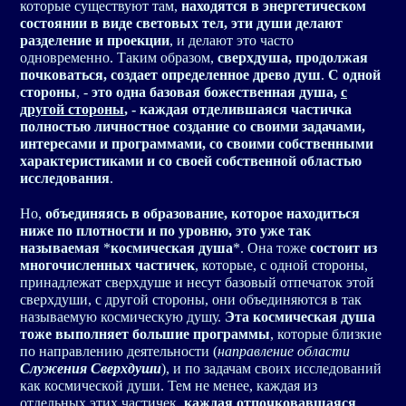
которые существуют там,
находятся в энергетическом
состоянии в виде световых тел, эти души делают
разделение и проекции
, и делают это часто
одновременно. Таким образом,
сверхдуша, продолжая
почковаться, создает определенное древо душ
.
С одной
стороны
, -
это одна базовая божественная душа,
с
другой стороны
, - каждая отделившаяся частичка
полностью личностное создание со своими задачами,
интересами и программами, со своими собственными
характеристиками и со своей собственной областью
исследования
.
Но,
объединяясь в образование, которое находиться
ниже по плотности и по уровню, это уже так
называемая
*
космическая душа
*. Она тоже
состоит из
многочисленных частичек
, которые, с одной стороны,
принадлежат сверхдуше и несут базовый отпечаток этой
сверхдуши, с другой стороны, они объединяются в так
называемую космическую душу.
Эта космическая душа
тоже выполняет большие программы
, которые близкие
по направлению деятельности (
направление области
Служения Сверхдуши
), и по задачам своих исследований
как космической души. Тем не менее, каждая из
отдельных этих частичек,
каждая отпочковавшаяся