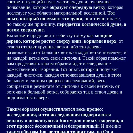
соответствующий спуск частичек души, очередное
почкование, которое
образует очередную ветку
, которая
исследует уже области материальной вселенной.
Тот
опыт, который получают эти души
, они точно так же,
по такому же принципу,
передается космической душе, а
потом сверхдуше.
Вы можете представить себе эту схему как
мощное
дерево, которое растет сверху вниз, корнями вверх
, от
ствола отходят крупные ветки, ибо это дерево
развивается, а от больших веток отходят ветки помельче, и
на каждой ветке есть свои листочки. Такой образ поможет
вам представить каким образом идет исследование
божественного Творения. Тот опыт, который получает
каждый листочек, каждая отпочковавшаяся душа в этом
большом и едином процессе исследований, весь
собирается в результате от листочка к своей веточке, от
веточки к большой ветке, собирается так в ствол древа и
поднимается наверх.
Таким образом осуществляется весь процесс
исследования, и эти исследования подвергаются
анализу и используются Богом для новых творений, и
этот процесс бесконечный и безграничный.
И именно
таким образом Бог не только творит сам, но Он и