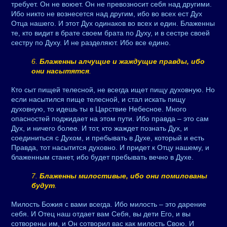
требует. Он не воюет. Он не превозносит себя над другими.
Ибо никто не вознесется над другим, ибо во всех ест Дух
Отца нашего. И этот Дух одинаков во всех и един. Блаженны
те, кто видит в брате своем брата по Духу, и в сестре своей
сестру по Духу. И не разделяют. Ибо все едино.
6.
Блаженны алчущие и жаждущие правды, ибо
они насытятся
.
Кто сыт пищей телесной, не всегда ищет пищу духовную. Но
если насытился пище телесной, и стал искать пищу
духовную, то идешь ты в Царствие Небесное. Много
опасностей поджидает на этом пути. Ибо правда – это сам
Дух, и ничего более. И тот, кто жаждет познать Дух, и
соединиться с Духом, и пребывать в Духе, который и есть
Правда, тот насытится духовно. И придет к Отцу нашему, и
блаженным станет, ибо будет пребывать вечно в Духе.
7.
Блаженны милостивые, ибо они помилованы
будут
.
Милость Божия с вами всегда. Ибо милость – это дарение
себя. И Отец наш отдает вам Себя, вы дети Его, и вы
сотворены им, и Он сотворил вас как милость Свою. И