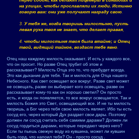
перед собою, как делают лицемеры в синагогах и
на улицах, чтобы прославляли их люди. Истинно
говорю вам: они уже получают награду свою
.
3.
У тебя же, когда творишь милостыню, пусть
левая рука твоя не знает, что делает правая
,
4.
чтобы милостыня твоя была втайне; и Отец
твой, видящий тайное, воздаст тебе явно
.
Отец наш каждому милость оказывает. И есть у каждого все,
что он просит. Но разве Отец трубит об этом и
рассказывает? Милость Отца это то, что пребудет всегда.
Это как дыхание для тебя. Так и милость для Отца нашего
Небесного. Как свет освещает все вокруг. Разве свет может
не освещать, разве он выбирает кого освещать, разве он
рассказывает кому-то как он хорошо светил? Он просто
есть, и когда он появляется, то все вокруг освещается. Так и
милость Божия это Свет, освещающий все. И не ты милость
творишь, а Бог через тебя свою милость являет. Ибо ты есть
сосуд его, через который Дух раздает свои дары. Поэтому
должен ли сосуд считать себя самими дарами? Должен ли
сосуд гордиться дарами, которые передают через него?
Если ты пьешь свежую воду из кувшина, может ли кувшин
быть горд, что напоил тебя? Он - просто сосуд .