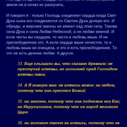
земли не в силах их разлучить.
И говорил я : только Господь соединяет сердца когда Свет
Духа сына его соединяется со Светом Духа дочери его. И
обряды, и мирские законы не имеют над этим силу. Такова
сила Духа и сила Любви Небесной, а не любви земной. И
если чисты вы сердцем, то чиста и любовь ваша. И не
прелюбодеяние это. А если сердце ваше нечистое, то и
любовь ваша не очищена, и это и есть прелюбодеяние. То
что не есть деяние любви. А другое.
33.
Еще слышали вы, что сказано древним: не
преступай клятвы, но исполняй пред Господом
клятвы твои
.
34.
А Я говорю вам: не клянись вовсе: ни небом,
потому что оно престол Божий
;
35.
ни землею, потому что она подножие ног Его;
ни Иерусалимом, потому что он город великого
Царя
;
36.
ни головою твоею не клянись, потому что не