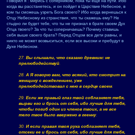
Говорил я : мирись с соперником, пока ты еще на пути. Ибо
когда вы расстанетесь, и он пойдет в Царствие Небесное, в
ком ты сможешь узреть Бога своего? Ибо когда вернешься к
Отцу Небесному из странствия, что ты скажешь ему? Не
стыдно ли будет тебе, что ты не признал в брате своем Дух
Отца твоего? За что ты соперничаешь? Почему ставишь
себя выше своего брата? Перед Отцом все дети равны, и
никто не может возвыситься, если все высоки и пребудут в
Духе Небесном.
27.
Вы слышали, что сказано древним: не
прелюбодействуй
.
28.
А Я говорю вам, что всякий, кто смотрит на
женщину с вожделением, уже
прелюбодействовал с нею в сердце своем
.
29.
Если же правый глаз твой соблазняет тебя,
вырви его и брось от себя, ибо лучше для тебя,
чтобы погиб один из членов твоих, а не все
тело твое было ввержено в геенну
.
30.
И если правая твоя рука соблазняет тебя,
отсеки ее и брось от себя, ибо лучше для тебя,