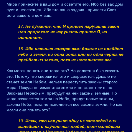
Мира принесите в ваш дом и осветите его. Ибо без вас дом
пуст и неосвещен. Ибо это ваша задача : принести Свет
Бога вашего в дом ваш.
17.
Не думайте, что Я пришел нарушить закон
или пророков: не нарушить пришел Я, но
исполнит
ь.
18.
Ибо истинно говорю вам: доколе не прейдет
небо и земля, ни одна иота или ни одна черта не
прейдет из закона, пока не исполнится все
.
Как могли понять они тогда это? Но должен я был сказать
это. Потому что свершится это и свершается. Доколе не
станет земля Небом, нельзя переступить законы старого
мира. Покуда не изменится земля и не станет жить по
Законам Небесным, пребудут на ней законы земные. Но
когда вознесется земля на Небо, придут новые законы,
законы Неба, пока не исполнятся все законы земли. Но как
могли они понять это?
19.
Итак, кто нарушит одну из заповедей сих
малейших и научит так людей, тот малейшим