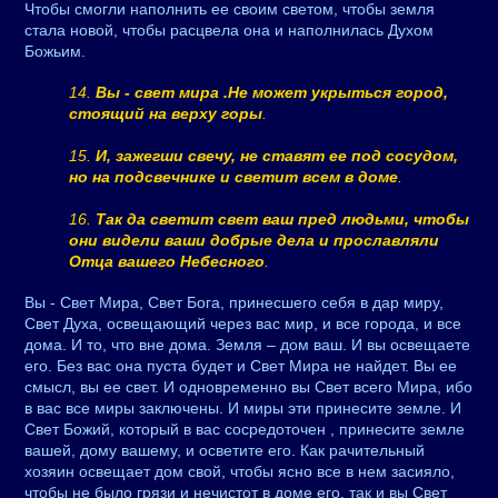
Чтобы смогли наполнить ее своим светом, чтобы земля
стала новой, чтобы расцвела она и наполнилась Духом
Божьим.
14.
Вы - свет мира .Не может укрыться город,
стоящий на верху горы
.
15.
И, зажегши свечу, не ставят ее под сосудом,
но на подсвечнике и светит всем в доме
.
16.
Так да светит свет ваш пред людьми, чтобы
они видели ваши добрые дела и прославляли
Отца вашего Небесного
.
Вы - Свет Мира, Свет Бога, принесшего себя в дар миру,
Свет Духа, освещающий через вас мир, и все города, и все
дома. И то, что вне дома. Земля – дом ваш. И вы освещаете
его. Без вас она пуста будет и Свет Мира не найдет. Вы ее
смысл, вы ее свет. И одновременно вы Свет всего Мира, ибо
в вас все миры заключены. И миры эти принесите земле. И
Свет Божий, который в вас сосредоточен , принесите земле
вашей, дому вашему, и осветите его. Как рачительный
хозяин освещает дом свой, чтобы ясно все в нем засияло,
чтобы не было грязи и нечистот в доме его, так и вы Свет