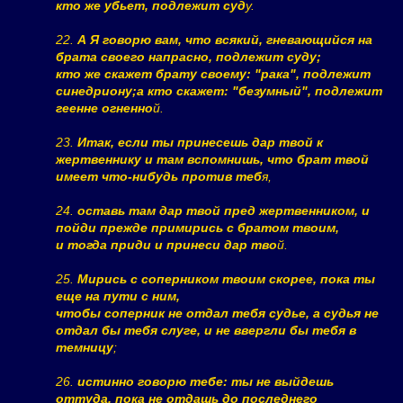
кто же убьет, подлежит суд
у.
22.
А Я говорю вам, что всякий, гневающийся на
брата своего напрасно, подлежит суду;
кто же скажет брату своему: "рака", подлежит
синедриону;а кто скажет: "безумный", подлежит
геенне огненно
й.
23.
Итак, если ты принесешь дар твой к
жертвеннику и там вспомнишь, что брат твой
имеет что-нибудь против теб
я,
24.
оставь там дар твой пред жертвенником, и
пойди прежде примирись с братом твоим,
и тогда приди и принеси дар тво
й.
25.
Мирись с соперником твоим скорее, пока ты
еще на пути с ним,
чтобы соперник не отдал тебя судье, а судья не
отдал бы тебя слуге, и не ввергли бы тебя в
темницу
;
26.
истинно говорю тебе: ты не выйдешь
оттуда, пока не отдашь до последнего