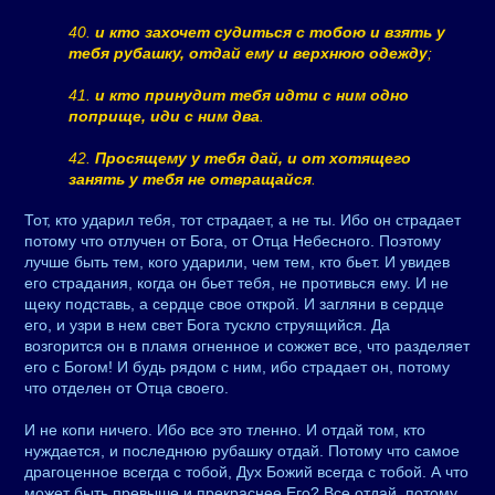
40.
и кто захочет судиться с тобою и взять у
тебя рубашку, отдай ему и верхнюю одежду
;
41.
и кто принудит тебя идти с ним одно
поприще, иди с ним два
.
42.
Просящему у тебя дай, и от хотящего
занять у тебя не отвращайся
.
Тот, кто ударил тебя, тот страдает, а не ты. Ибо он страдает
потому что отлучен от Бога, от Отца Небесного. Поэтому
лучше быть тем, кого ударили, чем тем, кто бьет. И увидев
его страдания, когда он бьет тебя, не противься ему. И не
щеку подставь, а сердце свое открой. И загляни в сердце
его, и узри в нем свет Бога тускло струящийся. Да
возгорится он в пламя огненное и сожжет все, что разделяет
его с Богом! И будь рядом с ним, ибо страдает он, потому
что отделен от Отца своего.
И не копи ничего. Ибо все это тленно. И отдай том, кто
нуждается, и последнюю рубашку отдай. Потому что самое
драгоценное всегда с тобой, Дух Божий всегда с тобой. А что
может быть превыше и прекраснее Его? Все отдай, потому