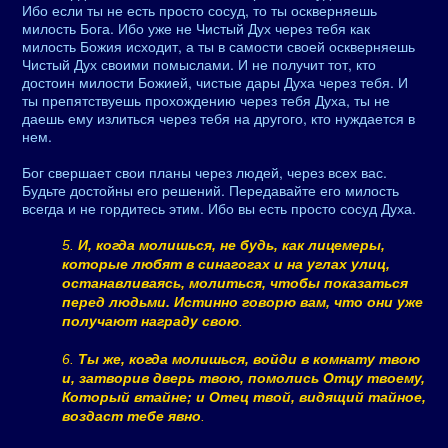
Ибо если ты не есть просто сосуд, то ты оскверняешь
милость Бога. Ибо уже не Чистый Дух через тебя как
милость Божия исходит, а ты в самости своей оскверняешь
Чистый Дух своими помыслами. И не получит тот, кто
достоин милости Божией, чистые дары Духа через тебя. И
ты препятствуешь прохождению через тебя Духа, ты не
даешь ему излиться через тебя на другого, кто нуждается в
нем.
Бог свершает свои планы через людей, через всех вас.
Будьте достойны его решений. Передавайте его милость
всегда и не гордитесь этим. Ибо вы есть просто сосуд Духа.
5.
И, когда молишься, не будь, как лицемеры,
которые любят в синагогах и на углах улиц,
останавливаясь, молиться, чтобы показаться
перед людьми. Истинно говорю вам, что они уже
получают награду свою
.
6.
Ты же, когда молишься, войди в комнату твою
и, затворив дверь твою, помолись Отцу твоему,
Который втайне; и Отец твой, видящий тайное,
воздаст тебе явно
.