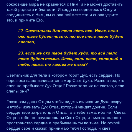
сокровище мира не сравнится с Ним, и не может доставить
такой радости и благости. И когда вы вернетесь к Отцу и
соединитесь с Ним, вы снова поймете это и снова узрите
это, и примите Его.
22.
Светильник для тела есть око. Итак, если
око твое будет чисто, то всё тело твое будет
светло
;
23.
если же око твое будет худо, то всё тело
твое будет темно. Итак, если свет, который в
тебе, тьма, то какова же тьма?
Светильник для тела в котором горит Дух, есть сердце. Но
через око ваше изливается в мир Свет Духа. Разве в тех, кто
слеп не пребывает Дух Отца? Разве тело их не светло, если
слепы они?
Глаза вам даны Отцом чтобы видеть изливание Духа вокруг
и чтобы изливать Дух Отца, который увидят другие. Если
сердце твое закрыто для Отца, то в тебе тьма, ибо нет Света
Отца в тебе, не впускаешь ты Свет Отца, и тьма заполняет
пространство сердца и пребываешь ты во тьме. Но открой
сердце свое и скажи: принимаю тебя Господи, и свет