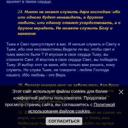
засияет в твоем сердце.
24.
Никто не может служить двум господам: ибо
или одного будет ненавидеть, а другого
любить; или одному станет усердствовать, а о
другом нерадеть. Не можете служить Богу и
маммоне
.
Тьма и Свет присутствуют в вас. И нельзя служить и Свету и
Тьме, ибо они несовместимы.Видели ли вы, чтобы свет и
тьма вместе были ? И впуская в свое сердце Тьму, вы
отринете Свет. И впустив в свое сердце Свет, вы победите
Тьму. И выбор этот за вами, ибо только вам решать, кому
служить. Но служа Тьме, не говорите : люблю Господа
нашего. Ибо любовь - это Вера.
25.
Посему говорю вам: не заботьтесь для души
вашей, что вам есть и что пить, ни для тела
Этот сайт использует файлы cookies для более
вашего, во что одеться. Душа не больше ли
комфортной работы пользователя. Продолжая
пищи, и тело одежды?
просмотр страниц сайта, вы соглашаетесь с
Политикой
использования файлов cookies
.
26.
Взгляните на птиц небесных: они ни сеют, ни
жнут, ни собирают в житницы; и Отец ваш
СОГЛАСИТЬСЯ
Небесный питает их. Вы не гораздо ли лучше