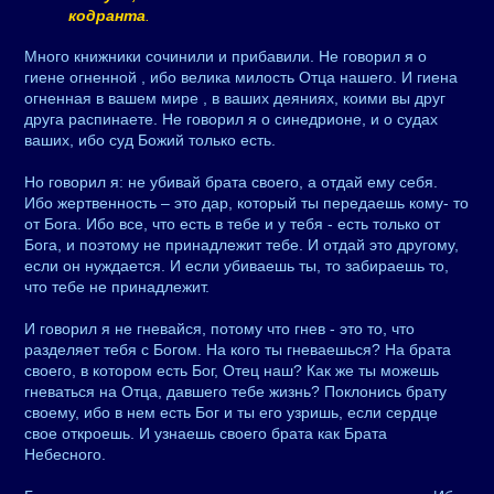
кодранта
.
Много книжники сочинили и прибавили. Не говорил я о
гиене огненной , ибо велика милость Отца нашего. И гиена
огненная в вашем мире , в ваших деяниях, коими вы друг
друга распинаете. Не говорил я о синедрионе, и о судах
ваших, ибо суд Божий только есть.
Но говорил я: не убивай брата своего, а отдай ему себя.
Ибо жертвенность – это дар, который ты передаешь кому- то
от Бога. Ибо все, что есть в тебе и у тебя - есть только от
Бога, и поэтому не принадлежит тебе. И отдай это другому,
если он нуждается. И если убиваешь ты, то забираешь то,
что тебе не принадлежит.
И говорил я не гневайся, потому что гнев - это то, что
разделяет тебя с Богом. На кого ты гневаешься? На брата
своего, в котором есть Бог, Отец наш? Как же ты можешь
гневаться на Отца, давшего тебе жизнь? Поклонись брату
своему, ибо в нем есть Бог и ты его узришь, если сердце
свое откроешь. И узнаешь своего брата как Брата
Небесного.