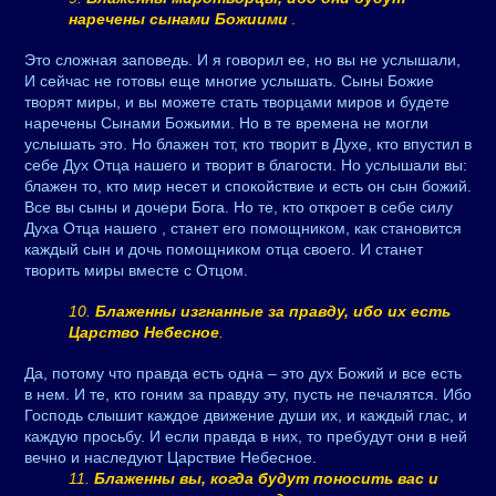
наречены сынами Божиими
.
Это сложная заповедь. И я говорил ее, но вы не услышали,
И сейчас не готовы еще многие услышать. Сыны Божие
творят миры, и вы можете стать творцами миров и будете
наречены Сынами Божьими. Но в те времена не могли
услышать это. Но блажен тот, кто творит в Духе, кто впустил в
себе Дух Отца нашего и творит в благости. Но услышали вы:
блажен то, кто мир несет и спокойствие и есть он сын божий.
Все вы сыны и дочери Бога. Но те, кто откроет в себе силу
Духа Отца нашего , станет его помощником, как становится
каждый сын и дочь помощником отца своего. И станет
творить миры вместе с Отцом.
10.
Блаженны изгнанные за правду, ибо их есть
Царство Небесное
.
Да, потому что правда есть одна – это дух Божий и все есть
в нем. И те, кто гоним за правду эту, пусть не печалятся. Ибо
Господь слышит каждое движение души их, и каждый глас, и
каждую просьбу. И если правда в них, то пребудут они в ней
вечно и наследуют Царствие Небесное.
11.
Блаженны вы, когда будут поносить вас и