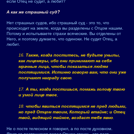
если Отец не судит, а любит?
А как же страшный суд?
Нет страшных судов, ибо страшный суд - это то, что
происходит на земле, когда вы разделены с Отцом нашим.
Потому и испытываете страхи всяческие. Вы отделены от
Него, и поэтому думаете, что одиноки. Не судит Отец, а
любит.
16.
Также, когда поститесь, не будьте унылы,
как лицемеры, ибо они принимают на себя
мрачные лица, чтобы показаться людям
постящимися. Истинно говорю вам, что они уже
получают награду свою
.
17.
А ты, когда постишься, помажь голову твою
и умой лице твое
,
18.
чтобы явиться постящимся не пред людьми,
но пред Отцом твоим, Который втайне; и Отец
твой, видящий тайное, воздаст тебе явно
.
Не о посте телесном я говорил, а по посте духовном.
Явиться постящимся перед Отцом своим - это пост