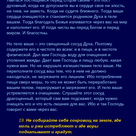
духовный, когда не допускаете вы в сердце свое ни злость,
ни гнев, ни зависть. Когда не судите ближнего. Тогда ваши
сердца очищаются и становятся родником Духа в теле
вашем. Тогда благодать Божья изливается через вас на мир
и наполняет его. И тогда чисты вы перед Богом и перед
миром. И благостны.
Но тело ваше – это священный сосуд Духа. Поэтому
содержите его в чистоте во всем: и в пище, и в чистоте
физической. Дал вам Господь воду для очищения и
утоления жажды. Дает вам Господь и пищу любую, какая
нужна вам. Но не нарушьте излишествами тело ваше. Не
переполните сосуд ваш тем, что в нем не должно
находиться, не загрязните его лишним. Ибо потребление
пищи сверх меры, то что не может быть переработано
вашим телом, перегружает и загрязняет его. И тело ваше
устремляется к очищению. Слушайте этот сосуд
драгоценный, который сам вам подскажет, когда нужно
очищать его и что есть лишнее для вас. Ибо и так Господь
говорит с вами через вас.
19.
Не собирайте себе сокровищ на земле, где
моль и ржа истребляют и где воры
подкапывают и крадут
,