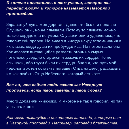
Я хотела поговорить о том учении, которое ты
передал людям, и которое называется Нагорной
проповедью.
Здравствуй душа моя дорогая. Давно это было и недавно.
Слушали они , но не слышали. Потому то слушать можно
только сердцем, а не умом. Слушали они и удивлялись, что
говорит сей пророк. Но видел я иногда искру вспоминания в
их глазах, когда души их пробуждались. Но потом гасла она.
Как человек пытающийся развести огонь на сырых
поленьях, усердно старался я зажечь их сердца. Но не
слышали, ибо глухи были их сердца. Знал я, что путь мой
недолог и хотел оставить им завет Отца нашего¸ рассказать
им как любить Отца Небесного, который есть все.
Все ли, что сейчас люди знают как Нагорную
проповедь, есть твои заветы и твои слова?
Много добавили книжники. И многое не так я говорил, но так
услышали они.
Разъясни пожалуйста некоторые заповеди, которые ест
в Нагорной проповеди. Например, заповеди блаженства.