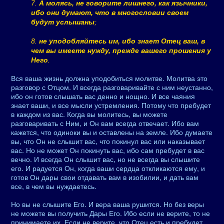
7.
А молясь, не говорите лишнего, как язычники,
ибо они думают, что в многословии своем
будут услышаны
;
8.
не уподобляйтесь им, ибо знает Отец ваш, в
чем вы имеете нужду, прежде вашего прошения у
Него
.
Вся ваша жизнь должна уподобиться молитве. Молитва это
разговор с Отцом. И всегда разговаривайте с ним неустанно,
ибо он готов слышать вас денно и нощно. И все чаяния
знает ваши, и все мысли устремления. Потому что пребудет
в каждом из вас. Когда вы молитесь, вы можете
разговаривать с Ним, и Он вам всегда отвечает. Ибо вам
кажется, что одиноки вы и оставлены на земле. Ибо думаете
вы, что Он не слышит вас, что покинул вас или наказывает
вас. Но не может Он покинуть вас, ибо сам пребудет в вас
вечно. И всегда Он слышит вас, но не всегда вы слышите
его. И радуется Он, когда ваши сердца откликаются ему, и
готов Он дары свои отдавать вам в изобилии, и дать вам
все, в чем вы нуждаетесь.
Но вы не слышите Его. И вера ваша рушится. Но без веры
не можете вы получить Дары Его. Ибо если не верите, то не
принимаете их. Если не верите, что Отец есть и пребудет