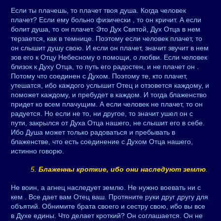
Если ты плачешь, то плачет твоя душа. Когда человек
плачет? Если ему больно физически , то он кричит. А если
болит душа, то он плачет. Это Дух Святой, Дух Отца в нем
терзается, как в темнице. Поэтому если человек плачет, то
он слышит душу свою. И если он плачет, значит звучит в нем
зов его к Отцу Небесному о помощи, о любви. Если человек
близок к Духу Отца, то путь его радостен, и не плачет он .
Потому что соединен с Духом. Поэтому те, кто плачет,
утешатся, ибо каждого услышит Отец и отзовется каждому, и
поможет каждому, и пребудет в каждом. И тогда блаженство
придет ко всем плачущим. А если человек не плачет, то он
радуется. Но если не то, ни другое, то значит ушел он с
пути, закрылся от Духа Отца нашего, не слышит его в себе.
Ибо Душа может только радоваться и пребывать в
блаженстве, что есть соединение с Духом Отца нашего,
истинно говорю.
5.
Блаженны кроткие, ибо они наследуют землю
.
Не воин, а агнец наследует землю. Не нужно воевать ни с
кем . Все дает вам Отец ваш. Протяните руки друг другу для
объятий. Обнимите брата своего и сестру свою, ибо вы все
в Духе едины. Что делает кроткий? Он соглашается. Он не