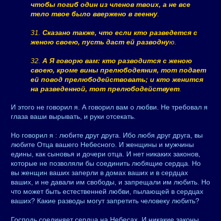
чтобы погиб один из членов твоих, а не все
тело твое было ввержено в геенну
.
31.
Сказано также, что если кто разведется с
женою своею, пусть даст ей разводну
ю.
32.
А Я говорю вам: кто разводится с женою
своею, кроме вины прелюбодеяния, тот подает
ей повод прелюбодействовать; и кто женится
на разведенной, тот прелюбодействует
.
И этого не говорил я. А говорил вам о любви. Не требовал я
глаза ваши вырывать, и руки отсекать.
Но говорил я : любите друг друга. Ибо любя друг друга, вы
любите Отца вашего Небесного. И женщины и мужчины
едины, как сыновья и дочери отца. И нет никаких законов,
которые не позволяли бы соединить любящие сердца. Но
вы женщин ваших заперли в домах ваших и в сердцах
ваших, и не давали им свободы, и запрещали им любить. Но
что может быть естественней любви, пылающей в сердцах
ваших? Какие разводы могут запретить человеку любить?
Господь соединяет сердца на Небесах. И никакие законы