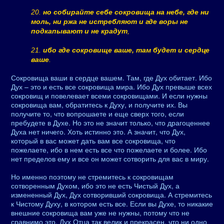
20.
но собирайте себе сокровища на небе, где ни
моль, ни ржа не истребляют и где воры не
подкапывают и не крадут
,
21.
ибо где сокровище ваше, там будет и сердце
ваше
.
Сокровища ваши в сердце вашем. Там, где Дух обитает. Ибо
Дух – это и есть все сокровища мира. Ибо Дух превыше всех
сокровищ и повелевает всеми сокровищами. И если нужны
сокровища вам, обратитесь к Духу, и получите их. Вы
получите то, что вопрошаете и еще сверх того, если
пребудете в Духе. Но это не значит только, что драгоценнее
Духа нет ничего. Хоть истинно это. А значит, что Дух,
который в вас может дать вам все сокровища, что
пожелаете, ибо в нем есть все что пожелаете и более. Ибо
нет пределов ему и все он может сотворить для вас в миру.
Но именно поэтому не стремитесь к сокровищам
сотворенным Духом, ибо это не есть Чистый Дух, а
измененный Дух, Дух сотворивший сокровища. А стремитесь
к Чистому Духу, в котором есть все. Если вы Духе, то никакие
внешние сокровища вам уже не нужны, потому что не
сравнимо это. Дух Отца так велик и прекрасен, что ни одно