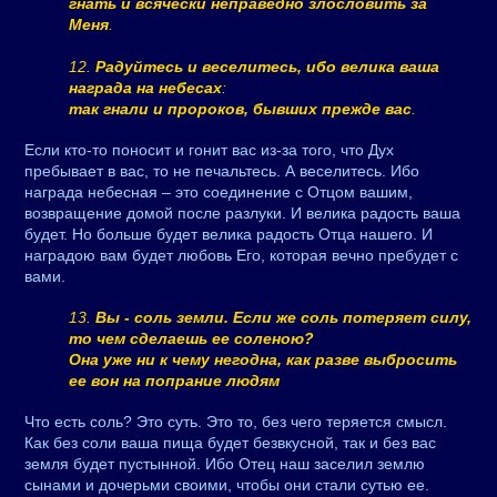
гнать и всячески неправедно злословить за
Меня
.
12.
Радуйтесь и веселитесь, ибо велика ваша
награда на небесах
:
так гнали и пророков, бывших прежде вас
.
Если кто-то поносит и гонит вас из-за того, что Дух
пребывает в вас, то не печальтесь. А веселитесь. Ибо
награда небесная – это соединение с Отцом вашим,
возвращение домой после разлуки. И велика радость ваша
будет. Но больше будет велика радость Отца нашего. И
наградою вам будет любовь Его, которая вечно пребудет с
вами.
13.
Вы - соль земли. Если же соль потеряет силу,
то чем сделаешь ее соленою?
Она уже ни к чему негодна, как разве выбросить
ее вон на попрание людям
Что есть соль? Это суть. Это то, без чего теряется смысл.
Как без соли ваша пища будет безвкусной, так и без вас
земля будет пустынной. Ибо Отец наш заселил землю
сынами и дочерьми своими, чтобы они стали сутью ее.