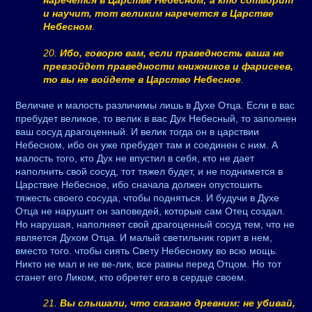
наречется в Царстве Небесном; а кто сотворит
и научит, тот великим наречется в Царстве
Небесном
.
20.
Ибо, говорю вам, если праведность ваша не
превзойдет праведности книжников и фарисеев,
то вы не войдете в Царство Небесное
.
Величие и малость различимы лишь в Духе Отца. Если в вас
пребудет великое, то велик в вас Дух Небесный, то заполнен
ваш сосуд драгоценный. И велик тогда он в царствии
Небесном, ибо он уже пребудет там и соединен с ним. А
малость того, кто Дух не впустил в себя, кто не дает
наполнить свой сосуд, тот тяжел будет, и не поднимется в
Царствие Небесное, ибо сначала должен опустошить
тяжесть своего сосуда, чтобы подняться. И будучи в Духе
Отца не нарушит он заповедей, которые сам Отец создал.
Но нарушая, наполняет свой драгоценный сосуд тем, что не
является Духом Отца. И малый светильник горит в нем,
вместо того. чтобы сиять Свету Небесному во всю мощь.
Никто не мал и не ве-лик, все равны перед Отцом. Но тот
станет его Ликом, кто обретет его в сердце своем.
21.
Вы слышали, что сказано древним: не убивай,