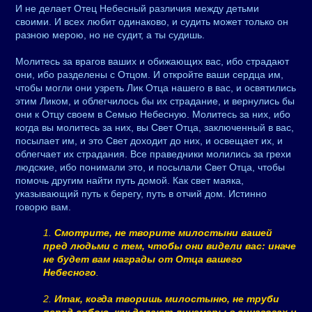
И не делает Отец Небесный различия между детьми
своими. И всех любит одинаково, и судить может только он
разною мерою, но не судит, а ты судишь.
Молитесь за врагов ваших и обижающих вас, ибо страдают
они, ибо разделены с Отцом. И откройте ваши сердца им,
чтобы могли они узреть Лик Отца нашего в вас, и освятились
этим Ликом, и облегчилось бы их страдание, и вернулись бы
они к Отцу своем в Семью Небесную. Молитесь за них, ибо
когда вы молитесь за них, вы Свет Отца, заключенный в вас,
посылает им, и это Свет доходит до них, и освещает их, и
облегчает их страдания. Все праведники молились за грехи
людские, ибо понимали это, и посылали Свет Отца, чтобы
помочь другим найти путь домой. Как свет маяка,
указывающий путь к берегу, путь в отчий дом. Истинно
говорю вам.
1.
Смотрите, не творите милостыни вашей
пред людьми с тем, чтобы они видели вас: иначе
не будет вам награды от Отца вашего
Небесного
.
2.
Итак, когда творишь милостыню, не труби