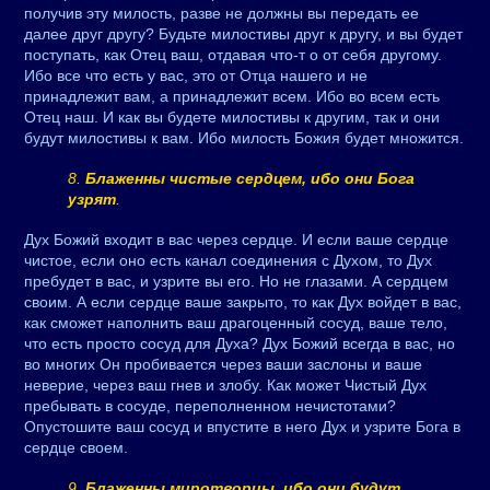
получив эту милость, разве не должны вы передать ее
далее друг другу? Будьте милостивы друг к другу, и вы будет
поступать, как Отец ваш, отдавая что-т о от себя другому.
Ибо все что есть у вас, это от Отца нашего и не
принадлежит вам, а принадлежит всем. Ибо во всем есть
Отец наш. И как вы будете милостивы к другим, так и они
будут милостивы к вам. Ибо милость Божия будет множится.
8.
Блаженны чистые сердцем, ибо они Бога
узрят
.
Дух Божий входит в вас через сердце. И если ваше сердце
чистое, если оно есть канал соединения с Духом, то Дух
пребудет в вас, и узрите вы его. Но не глазами. А сердцем
своим. А если сердце ваше закрыто, то как Дух войдет в вас,
как сможет наполнить ваш драгоценный сосуд, ваше тело,
что есть просто сосуд для Духа? Дух Божий всегда в вас, но
во многих Он пробивается через ваши заслоны и ваше
неверие, через ваш гнев и злобу. Как может Чистый Дух
пребывать в сосуде, переполненном нечистотами?
Опустошите ваш сосуд и впустите в него Дух и узрите Бога в
сердце своем.
9.
Блаженны миротворцы, ибо они будут