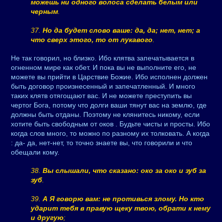
можешь ни одного волоса сделать белым или
черным
.
37.
Но да будет слово ваше: да, да; нет, нет; а
что сверх этого, то от лукавого
.
Не так говорил, но близко. Ибо клятва запечатывается в
огненном мире как обет. И пока вы не выполните его, не
можете вы прийти в Царствие Божие. Ибо исполнен должен
быть договор произнесенный и запечатленный. И много
таких клятв отягощают вас. И не можете преступить вы
чертог Бога, потому что долги ваши тянут вас на землю, где
должны быть отданы. Поэтому не клянитесь никому, если
хотите быть свободным от оков . Будьте чисты и просты. Ибо
когда слов много, то можно по разному их толковать. А когда
: да- да, нет-нет, то точно знаете вы, что говорили и что
обещали кому.
38.
Вы слышали, что сказано: око за око и зуб за
зуб
.
39.
А Я говорю вам: не противься злому. Но кто
ударит тебя в правую щеку твою, обрати к нему
и другую
;