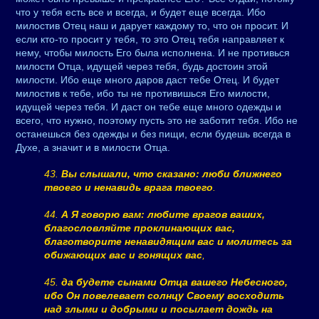
что у тебя есть все и всегда, и будет еще всегда. Ибо
милостив Отец наш и дарует каждому то, что он просит. И
если кто-то просит у тебя, то это Отец тебя направляет к
нему, чтобы милость Его была исполнена. И не противься
милости Отца, идущей через тебя, будь достоин этой
милости. Ибо еще много даров даст тебе Отец. И будет
милостив к тебе, ибо ты не противишься Его милости,
идущей через тебя. И даст он тебе еще много одежды и
всего, что нужно, поэтому пусть это не заботит тебя. Ибо не
останешься без одежды и без пищи, если будешь всегда в
Духе, а значит и в милости Отца.
43.
Вы слышали, что сказано: люби ближнего
твоего и ненавидь врага твоего
.
44.
А Я говорю вам: любите врагов ваших,
благословляйте проклинающих вас,
благотворите ненавидящим вас и молитесь за
обижающих вас и гонящих вас
,
45.
да будете сынами Отца вашего Небесного,
ибо Он повелевает солнцу Своему восходить
над злыми и добрыми и посылает дождь на