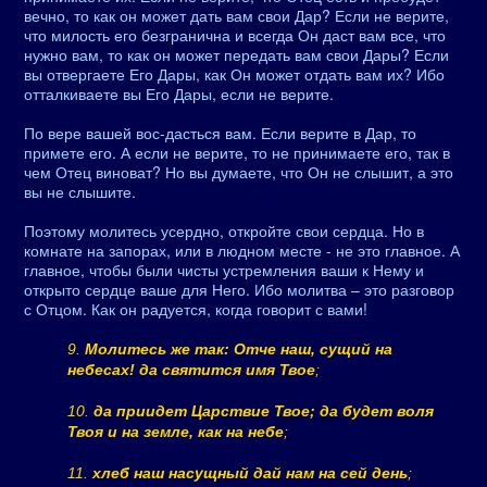
вечно, то как он может дать вам свои Дар? Если не верите,
что милость его безгранична и всегда Он даст вам все, что
нужно вам, то как он может передать вам свои Дары? Если
вы отвергаете Его Дары, как Он может отдать вам их? Ибо
отталкиваете вы Его Дары, если не верите.
По вере вашей вос-дасться вам. Если верите в Дар, то
примете его. А если не верите, то не принимаете его, так в
чем Отец виноват? Но вы думаете, что Он не слышит, а это
вы не слышите.
Поэтому молитесь усердно, откройте свои сердца. Но в
комнате на запорах, или в людном месте - не это главное. А
главное, чтобы были чисты устремления ваши к Нему и
открыто сердце ваше для Него. Ибо молитва – это разговор
с Отцом. Как он радуется, когда говорит с вами!
9.
Молитесь же так: Отче наш, сущий на
небесах! да святится имя Твое
;
10.
да приидет Царствие Твое; да будет воля
Твоя и на земле, как на небе
;
11.
хлеб наш насущный дай нам на сей день
;