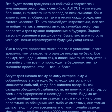
Это будет месяц грандиозных событий и подготовка к
кульминации этого года, к сентябрю. АВГУСТ – это месяц
большого, гигантского шага вперёд во всех смыслах. Как в
жизни планеты, общества так и в жизни каждого отдельно
взятого человека. То, что произойдет недостаточно, или что-
то пойдет не так в энергиях августа, сентябрь этого года
поправит и даст нужное направление в будущее. Задача
августа – усиление и расширение, буквально всего того, из
чего чуть позже сформируется будущий уклад жизни.
Уже в августе проявятся много правил и установок нового
времени, что-то такое, чего раньше никогда не было. Все
поймут, что надо именно так, а иначе ничего не получится, и
все поймут, что все что происходит в бешенных темпах
внешнего пространства — все на благо.
Август дает начало всему самому интересному и
событийному в этом году. Хотя, люди уже устали от
множества событий, когда большинство вроде бы как
ожидали обещанной стабильности, но получили 2020 год, со
всеми его сюрпризами и неожиданностями. Видимо от
людей вообще ничего не зависит в этом мире и не стоить
полагаться на обещания кого-либо из смертных, они только
делают вид, что они всесильны и от них что-либо зависит.
Нет никакой стабильности и 2020 год творит, что хочет,