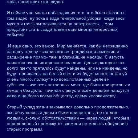
года, посмотрите это видео.
Я сейчас уже много наблюдаю из того, что было сказано в
том видео, ну пока в виде генеральной уборки, когда весь
мусор и грязь вытаскиваются на поверхность… Нам
предстоит стать свидетелями еще многих интересных
событий.
.И еще одно, это важно. Мир меняется, как бы неожиданно
на нашу голову «сваливается» грандиозное развитие и
расширение прямо- таки в ближайшие месяцы. С августа
начнется очень интересное явление. Деньги, которые так
долго где-то прятались будут найдены, или не найдены, но
будут проявлены на белый свет и их будет много, пожалуй
очень много, полезут изо всех потаенных щелей и
кубышек… изо всех потаенных мест, где были припрятаны и
лежали без дела. Начиная с августа всем деньгам найдутся
дела и на благо всему обществу, всему человечеству.
Старый уклад жизни закрывался довольно продолжительно,
все обнулялось и деньги были припрятаны, не столько
людьми, сколько обстоятельствами — через людей, чтобы в
определенный промежуток времени не мешать обнулению
старых программ.