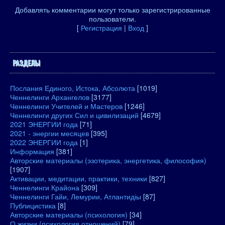
Добавлять комментарии могут только зарегистрированные
пользователи.
[
Регистрация
|
Вход
]
РАЗДЕЛЫ
Послания Единого, Истока, Абсолюта
[1019]
Ченнелинги Архангелов
[3177]
Ченнелинги Учителей и Мастеров
[1246]
Ченнелинги других Сил и цивилизаций
[4679]
2021 ЭНЕРГИИ года
[71]
2021 - энергии месяцев
[395]
2022 ЭНЕРГИИ года
[1]
Информация
[381]
Авторские материалы (эзотерика, энергетика, философия)
[1907]
Активации, медитации, практики, техники
[827]
Ченнелинги Крайона
[309]
Ченнелинги Гайи, Лемурии, Атлантидіы
[87]
Публицистика
[8]
Авторские материалы (психология)
[34]
О жизни (психология отношений)
[79]