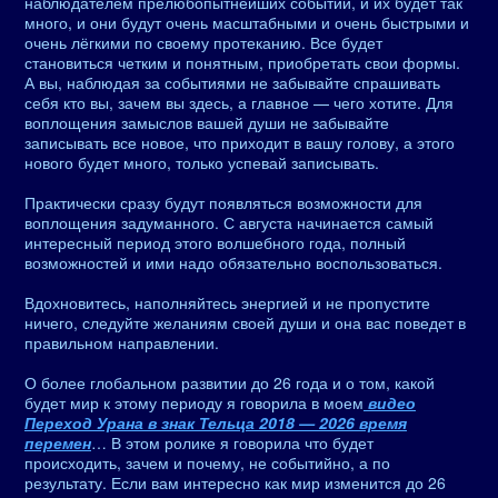
наблюдателем прелюбопытнейших событий, и их будет так
много, и они будут очень масштабными и очень быстрыми и
очень лёгкими по своему протеканию. Все будет
становиться четким и понятным, приобретать свои формы.
А вы, наблюдая за событиями не забывайте спрашивать
себя кто вы, зачем вы здесь, а главное — чего хотите. Для
воплощения замыслов вашей души не забывайте
записывать все новое, что приходит в вашу голову, а этого
нового будет много, только успевай записывать.
Практически сразу будут появляться возможности для
воплощения задуманного. С августа начинается самый
интересный период этого волшебного года, полный
возможностей и ими надо обязательно воспользоваться.
Вдохновитесь, наполняйтесь энергией и не пропустите
ничего, следуйте желаниям своей души и она вас поведет в
правильном направлении.
О более глобальном развитии до 26 года и о том, какой
будет мир к этому периоду я говорила в моем
видео
Переход Урана в знак Тельца 2018 — 2026 время
перемен
… В этом ролике я говорила что будет
происходить, зачем и почему, не событийно, а по
результату. Если вам интересно как мир изменится до 26