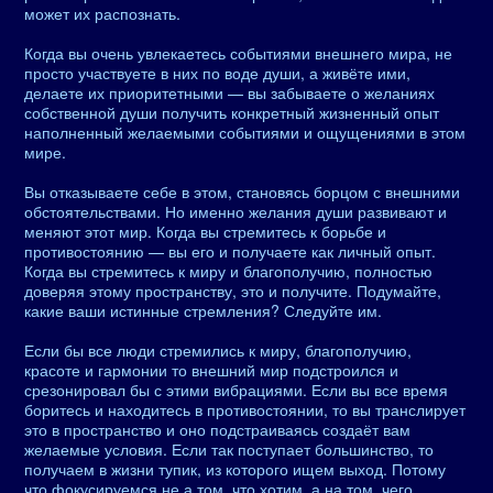
может их распознать.
Когда вы очень увлекаетесь событиями внешнего мира, не
просто участвуете в них по воде души, а живёте ими,
делаете их приоритетными — вы забываете о желаниях
собственной души получить конкретный жизненный опыт
наполненный желаемыми событиями и ощущениями в этом
мире.
Вы отказываете себе в этом, становясь борцом с внешними
обстоятельствами. Но именно желания души развивают и
меняют этот мир. Когда вы стремитесь к борьбе и
противостоянию — вы его и получаете как личный опыт.
Когда вы стремитесь к миру и благополучию, полностью
доверяя этому пространству, это и получите. Подумайте,
какие ваши истинные стремления? Следуйте им.
Если бы все люди стремились к миру, благополучию,
красоте и гармонии то внешний мир подстроился и
срезонировал бы с этими вибрациями. Если вы все время
боритесь и находитесь в противостоянии, то вы транслирует
это в пространство и оно подстраиваясь создаёт вам
желаемые условия. Если так поступает большинство, то
получаем в жизни тупик, из которого ищем выход. Потому
что фокусируемся не а том, что хотим, а на том, чего