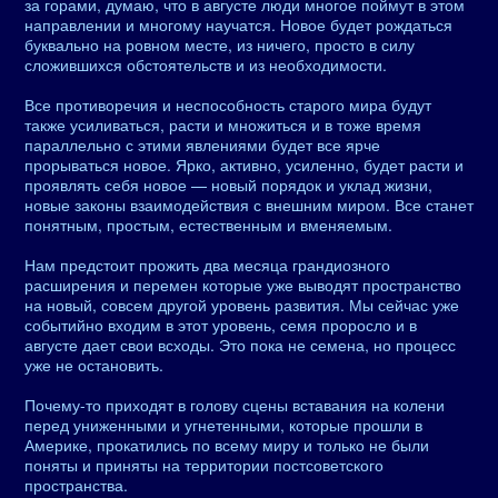
за горами, думаю, что в августе люди многое поймут в этом
направлении и многому научатся. Новое будет рождаться
буквально на ровном месте, из ничего, просто в силу
сложившихся обстоятельств и из необходимости.
Все противоречия и неспособность старого мира будут
также усиливаться, расти и множиться и в тоже время
параллельно с этими явлениями будет все ярче
прорываться новое. Ярко, активно, усиленно, будет расти и
проявлять себя новое — новый порядок и уклад жизни,
новые законы взаимодействия с внешним миром. Все станет
понятным, простым, естественным и вменяемым.
Нам предстоит прожить два месяца грандиозного
расширения и перемен которые уже выводят пространство
на новый, совсем другой уровень развития. Мы сейчас уже
событийно входим в этот уровень, семя проросло и в
августе дает свои всходы. Это пока не семена, но процесс
уже не остановить.
Почему-то приходят в голову сцены вставания на колени
перед униженными и угнетенными, которые прошли в
Америке, прокатились по всему миру и только не были
поняты и приняты на территории постсоветского
пространства.