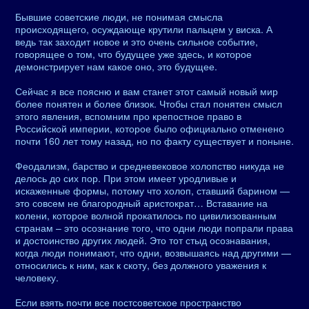
Бывшие советские люди, не понимая смысла
происходящего, осуждающе крутили пальцем у виска. А
ведь так заходит новое и это очень сильное событие,
говорящее о том, что будущее уже здесь, и которое
демонстрирует нам какое оно, это будущее.
Сейчас я все поясню и вам станет этот самый новый мир
более понятен и более близок. Чтобы стал понятен смысл
этого явления, вспомним про крепостное право в
Российской империи, которое было официально отменено
почти 160 лет тому назад, но по факту существует и поныне.
Феодализм, барство и средневековое холопство никуда не
делось до сих пор. При этом имеет уродливые и
искаженные формы, потому что холоп, ставший барином —
это совсем не благородный аристократ… Вставание на
колени, которое волной прокатилось по цивилизованным
странам – это осознание того, что одни люди попрали права
и достоинство других людей. Это тот стыд осознавания,
когда люди понимают, что одни, возвышаясь над другими —
относились к ним, как к скоту, без должного уважения к
человеку.
Если взять почти все постсоветское пространство