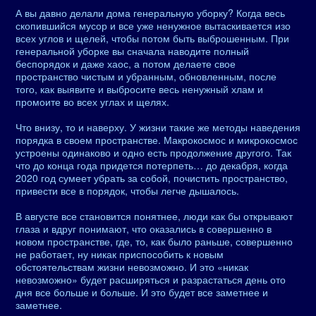
А вы давно делали дома генеральную уборку? Когда весь
скопившийся мусор и все уже ненужное вытаскивается изо
всех углов и щелей, чтобы потом быть выброшенным. При
генеральной уборке вы сначала наводите полный
беспорядок и даже хаос, а потом делаете свое
пространство чистым и убранным, обновленным, после
того, как выявите и выбросите весь ненужный хлам и
промоите во всех углах и щелях.
Что внизу, то и наверху. У жизни такие же методы наведения
порядка в своем пространстве. Макрокосмос и микрокосмос
устроены одинаково и одно есть продолжение другого. Так
что до конца года придется потерпеть… до декабря, когда
2020 год сумеет убрать за собой, почистить пространство,
привести все в порядок, чтобы легче дышалось.
В августе все становится понятнее, люди как бы открывают
глаза и вдруг понимают, что оказались в совершенно в
новом пространстве, где, то, как было раньше, совершенно
не работает, ну никак приспособить к новым
обстоятельствам жизни невозможно. И это «никак
невозможно» будет расширяться и разрастаться день ото
дня все больше и больше. И это будет все заметнее и
заметнее.