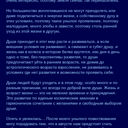
очень интересно, поэтому Земля сейчас так перенаселена.
Но большинство воплотившихся не могут преодолеть или
даже подключиться к энергии жизни, к собственному духу в
этих условиях, поэтому такое унылое проявление, поэтому
малодушие, много злобы и зависти, поэтому столь ранний
уход из этой жизни в другую.
Душа приходит в этот мир расти и развиваться, а если
внешние условия не развивают, а сжимают и губят душу, и
жизнь как в колесе в котором белки крутятся, изо дня в день
одно и тоже, без перспективы развития, то души
предпочитают уйти в раннем возрасте, не дожив до
астрологического возраста взросления, не развиваясь в
условиях где нет развития и возможности проявить себя.
Души людей будут уходить и в этом году, особо много и по
разным причинам, но всегда по доброй воле души. Жизнь и
возраст жизни — это не явление времени и принуждения.
Это развитие по единым космическим законам в
гармоничном сочетании с желаниями и свободным выбором
души.
Опять я увлеклась… После моего унылого повествования
могу порадовать тем, что в августе нам предстоит стать