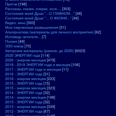
Притчи
[198]
Рассказы, сказки, очерки, эссе....
[303]
Состояния моей Души "...О ГЛАВНОМ..."
[48]
Состояния моей Души "... О ЖИЗНИ..."
[46]
Видео, кино
[303]
Мои озвученные размышления
[51]
Альтернатива (материалы для личного восприятия)
[62]
Исповедь читателя...
[7]
Поэзия
[49]
ЭЗО-юмор
[70]
Авторские материалы (разное, до 2020)
[6023]
2020 ЭНЕРГИИ года
[114]
2020 - энергии месяцев
[479]
2018 - 2019 ЭНЕРГИИ года и месяцев
[106]
2017 - ЭНЕРГИИ года и месяцев
[11]
2016 - ЭНЕРГИИ года
[31]
2016 - энергии месяцев
[223]
2015 - ЭНЕРГИИ года
[15]
2015 - энергии месяцев
[323]
2014 - ЭНЕРГИИ года
[32]
2014 - энергии месяцев
[198]
2013 - ЭНЕРГИИ года
[32]
2013 - энергии месяцев
[339]
2012 - ЭНЕРГИИ года
[67]
2012 - энергии месяцев
[148]