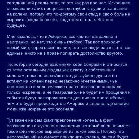
сегодняшней реальности, то это как раз про нас. Искреннее
осознавание этих процессов до глубины души и вставание
на колени, потому что по-другому свой стыд и свою боль не
выразить, когда слов нет, когда ком в горле. Вот оно
будущее.
Мне казалось, что в Америке, все как-то театрально и
наигранно, но нет, это очень глубоко! Так вот приходит
новый мир, через осознавание, что все люди равны, что все
едины и никто не в праве попирать достоинство другого.
Те, которые сегодня возомнили себя боярами и относятся
ко всем остальным людям как к скоту и собственным
холопам, пока не осознАют это до глубины души и не
встанут на колени перед незаконно угнетенными, чье
достоинство и человеческие права незаконно попирали —
только искренне, а не театрально,- не будет им прощения и
события будут разворачиваться для них на много жёстче,
чем это будет происходить в Америке и Европе, где многие
люди уже искренне это осознали.
Тут важен не сам факт преклонения колена, а факт
осознавания и духовного очищения, который внешне имеет
такое физическое выражение из покон веков. Потому что
неосознАвший не сможет приклонить колена, он сам будет