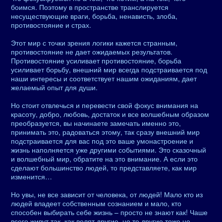
боимся. Поэтому в пространстве транслируется
несуществующие враги, борьба, ненависть, злоба,
противостояние и страх.
Этот мир с точки зрения логики кажется странным,
противостояние не дает ожидаемых результатов.
Противостояние усиливает противостояние, борьба
усиливает борьбу, внешний мир всегда подстраивается под
наши интересы и соответствует нашим ожиданиям, дает
желаемый опыт для души.
Но стоит отвлечься и перевести свой фокус внимания на
красоту, добро, любовь, достаток и все волшебным образом
преобразуется, вы начинаете замечать именно это,
принимать это, радоваться этому, так сразу внешний мир
подстраивается для вас под это ваше умонастроение и
жизнь наполняется уже другими событиями. Это сказочный
и волшебный мир, обратите на это внимание. А если это
сделают большинство людей, то представляете, как мир
изменится…
Но увы, не все зависит от человека, от людей! Мало кто из
людей владеет собственным сознанием и мало, кто
способен выбирать себе жизнь – просто не знают как! Чаше
всего живут так, как велят другие, но те другие тоже не