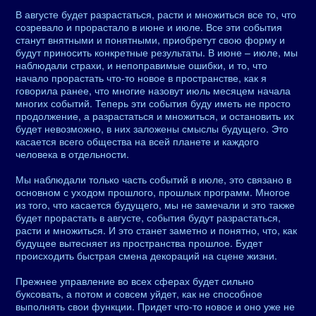
В августе будет разрастаться, расти и множиться все то, что
созревало и прорастало в июне и июле. Все эти события
станут внятными и понятными, приобретут свою форму и
будут приносить конкретные результаты. В июне – июле, мы
наблюдали страхи, и непоправимые ошибки, и то, что
начало прорастать что-то новое в пространстве, как я
говорила ранее, что многие назовут июль месяцем начала
многих событий. Теперь эти события буду иметь не просто
продолжение, а разрастаться и множиться, и остановить их
будет невозможно, в них заложены смыслы будущего. Это
касается всего общества на всей планете и каждого
человека в отдельности.
Мы наблюдали только часть событий в июле, это связано в
основном с уходом прошлого, прошлых программ. Многое
из того, что касается будущего, мы не замечали и это также
будет прорастать в августе, события будут разрастаться,
расти и множиться. И это станет заметно и понятно, что, как
будущее вытесняет из пространства прошлое. Будет
происходить быстрая смена декораций на сцене жизни.
Прежнее управление во всех сферах будет сильно
буксовать, а потом и совсем уйдет, как не способное
выполнять свои функции. Придет что-то новое и оно уже не