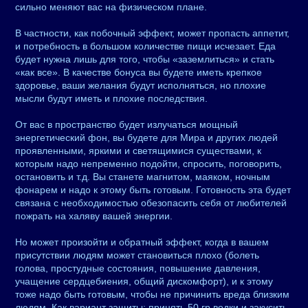
сильно меняют вас на физическом плане.
В частности, как побочный эффект, может пропасть аппетит,
и потребность в большом количестве пищи исчезает. Еда
будет нужна лишь для того, чтобы «заземлиться» и стать
«как все». В качестве бонуса вы будете иметь крепкое
здоровье, ваши желания будут исполняться, но плохие
мысли будут иметь и плохие последствия.
От вас в пространство будет излучаться мощный
энергетический фон, вы будете для Мира и других людей
проявленными, яркими и светящимися существами, к
которым надо непременно подойти, спросить, поговорить,
остановить и т.д. Вы станете магнитом, маяком, ночным
фонарем и надо к этому быть готовым. Готовность эта будет
связана с необходимостью обезопасить себя от любителей
пожрать на халяву вашей энергии.
Но может произойти и обратный эффект, когда в вашем
присутствии людям может становиться плохо (болеть
голова, простудные состояния, повышение давления,
учащение сердцебиения, общий дискомфорт), и к этому
тоже надо быть готовым, чтобы не причинить вреда близким
людям. Как вариант защиты: принять 50 гр водки и закусить