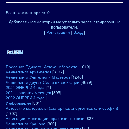
Всего комментариев
:
0
Добавлять комментарии могут только зарегистрированные
пользователи.
[
Регистрация
|
Вход
]
РАЗДЕЛЫ
Послания Единого, Истока, Абсолюта
[1019]
Ченнелинги Архангелов
[3177]
Ченнелинги Учителей и Мастеров
[1246]
Ченнелинги других Сил и цивилизаций
[4679]
2021 ЭНЕРГИИ года
[71]
2021 - энергии месяцев
[395]
2022 ЭНЕРГИИ года
[1]
Информация
[381]
Авторские материалы (эзотерика, энергетика, философия)
[1907]
Активации, медитации, практики, техники
[827]
Ченнелинги Крайона
[309]
Ченнелинги Гайи, Лемурии, Атлантидіы
[87]