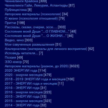
Ченнелинги Крайона
[309]
Ченнелинги Гайи, Лемурии, Атлантидіы
[87]
Публицистика
[8]
Авторские материалы (психология)
[34]
О жизни (психология отношений)
[79]
Притчи
[198]
Рассказы, сказки, очерки, эссе....
[303]
Состояния моей Души "...О ГЛАВНОМ..."
[48]
Состояния моей Души "... О ЖИЗНИ..."
[46]
Видео, кино
[303]
Мои озвученные размышления
[51]
Альтернатива (материалы для личного восприятия)
[62]
Исповедь читателя...
[7]
Поэзия
[49]
ЭЗО-юмор
[70]
Авторские материалы (разное, до 2020)
[6023]
2020 ЭНЕРГИИ года
[114]
2020 - энергии месяцев
[479]
2018 - 2019 ЭНЕРГИИ года и месяцев
[106]
2017 - ЭНЕРГИИ года и месяцев
[11]
2016 - ЭНЕРГИИ года
[31]
2016 - энергии месяцев
[223]
2015 - ЭНЕРГИИ года
[15]
2015 - энергии месяцев
[323]
2014 - ЭНЕРГИИ года
[32]