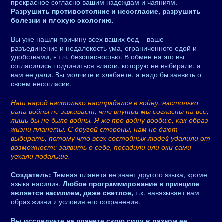
прекрасное согласно вашим надеждам и чаяниям.
Разрушить противостояние и несогласие, разрушить
болезни и плохую экологию.
Вы уже нашли причину всех ваших бед – ваше
разъединение и недалекость ума, ограниченного едой и
удобствами, в т.ч. безопасностью. В обмен на это вы
согласились подчиниться власти, которую не выбирали, а
вам ее дали. Вы молчите и хлебаете, а надо бы заявить о
своем несогласии.
Наш народ настолько настрадался в войну, настолько
рана войны не заживает, что внутри мы согласны на все,
лишь бы не было войны. Я же про войну вообще, как образ
жизни планеты. С другой стороны, нам не дают
выбирать, потому что всех достойных людей удалили от
возможности заявить о себе, посадили или они сами
уехали подальше.
Создатель:
Темная планета не знает другого языка, кроме
языка насилия.
Любое программирование в принципе
является насилием, даже светлое,
т.к. навязывает вам
образ жизни и условия его сохранения.
Вы исследуете на планете свою силу в разном ее