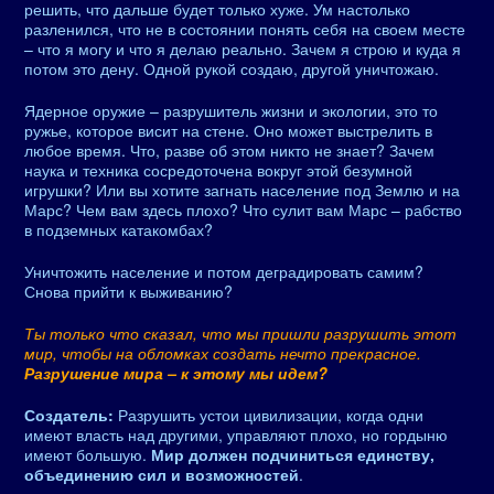
решить, что дальше будет только хуже. Ум настолько
разленился, что не в состоянии понять себя на своем месте
– что я могу и что я делаю реально. Зачем я строю и куда я
потом это дену. Одной рукой создаю, другой уничтожаю.
Ядерное оружие – разрушитель жизни и экологии, это то
ружье, которое висит на стене. Оно может выстрелить в
любое время. Что, разве об этом никто не знает? Зачем
наука и техника сосредоточена вокруг этой безумной
игрушки? Или вы хотите загнать население под Землю и на
Марс? Чем вам здесь плохо? Что сулит вам Марс – рабство
в подземных катакомбах?
Уничтожить население и потом деградировать самим?
Снова прийти к выживанию?
Ты только что сказал, что мы пришли разрушить этот
мир, чтобы на обломках создать нечто прекрасное.
Разрушение мира – к этому мы идем?
Создатель:
Разрушить устои цивилизации, когда одни
имеют власть над другими, управляют плохо, но гордыню
имеют большую.
Мир должен подчиниться единству,
объединению сил и возможностей
.