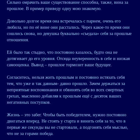
Сильно омрачить ваше существование способна, также, вина за
прошлое. В пример приведу одну мою знакомую.
Довольно долгое время она встречалась с парнем, очень его
любила, но по её вине они расстались. Через какое-то время они
сошлись снова, но девушка буквально «съедала» себя за прошлые
отношения.
Ей было так стыдно, что постоянно казалось, будто она не
дотягивает до его уровня. Отсюда неуверенность в себе и низкая
самооценка. Вывод – прошлое тормозит ваше будущее.
Согласитесь, нельзя жить прошлым и постоянно истязать себя
тем, что уже и так давным- давно прошло. Зачем держаться за
неприятные воспоминания и обвинять себя во всех смертных
грехах, мысленно добавляя к прошлым ещё с десяток ваших
негативных поступков.
Жизнь – это забег. Чтобы быть победителем, нужно постоянно
двигаться вперед. Не стоять у старта и винить себя за то, что в
первые же секунды вы не стартовали, а подгонять себя мыслью,
что не за горами победа.