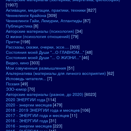
[1907]
Активации, медитации, практики, техники
[827]
Ченнелинги Крайона
[309]
Ченнелинги Гайи, Лемурии, Атлантидіы
[87]
Публицистика
[8]
Авторские материалы (психология)
[34]
О жизни (психология отношений)
[79]
Притчи
[198]
Рассказы, сказки, очерки, эссе....
[303]
Состояния моей Души "...О ГЛАВНОМ..."
[48]
Состояния моей Души "... О ЖИЗНИ..."
[46]
Видео, кино
[303]
Мои озвученные размышления
[51]
Альтернатива (материалы для личного восприятия)
[62]
Исповедь читателя...
[7]
Поэзия
[49]
ЭЗО-юмор
[70]
Авторские материалы (разное, до 2020)
[6023]
2020 ЭНЕРГИИ года
[114]
2020 - энергии месяцев
[479]
2018 - 2019 ЭНЕРГИИ года и месяцев
[106]
2017 - ЭНЕРГИИ года и месяцев
[11]
2016 - ЭНЕРГИИ года
[31]
2016 - энергии месяцев
[223]