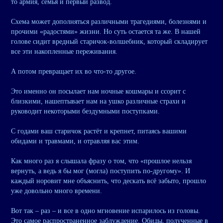
то армия, семья и первый развод.
Схема может дополняться различными трагедиями, болезнями и
прочими «радостями» жизни. Но суть остается та же. В нашей
голове сидит вредный старичок-волшебник, который складирует
все эти накопленные переживания.
А потом превращает их во что-то другое.
Это именно он посылает нам ночные кошмары и ссорит с
близкими, нашептывает нам на ушко различные страхи и
руководит некоторыми бездумными поступками.
С годами ваш старичок растёт и крепнет, питаясь вашими
обидами и травмами, и отравляя вас этим.
Как много раз я слышала фразу о том, что «прошлое нельзя
вернуть, а ведь я бы мог (могла) поступить по-другому». И
каждый норовит мне объяснить, что дескать всё забыто, прошло
уже довольно много времени.
Вот так – раз – и все в одно мгновение испарилось из головы.
Это самое распространенное заблуждение. Обиды, полученные в