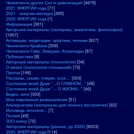
Ченнелинги других Сил и цивилизаций
[4679]
2021 ЭНЕРГИИ года
[71]
2021 - энергии месяцев
[395]
2022 ЭНЕРГИИ года
[1]
Информация
[381]
Авторские материалы (эзотерика, энергетика, философия)
[1907]
Активации, медитации, практики, техники
[827]
Ченнелинги Крайона
[309]
Ченнелинги Гайи, Лемурии, Атлантидіы
[87]
Публицистика
[8]
Авторские материалы (психология)
[34]
О жизни (психология отношений)
[79]
Притчи
[198]
Рассказы, сказки, очерки, эссе....
[303]
Состояния моей Души "...О ГЛАВНОМ..."
[48]
Состояния моей Души "... О ЖИЗНИ..."
[46]
Видео, кино
[303]
Мои озвученные размышления
[51]
Альтернатива (материалы для личного восприятия)
[62]
Исповедь читателя...
[7]
Поэзия
[49]
ЭЗО-юмор
[70]
Авторские материалы (разное, до 2020)
[6023]
2020 ЭНЕРГИИ года
[114]