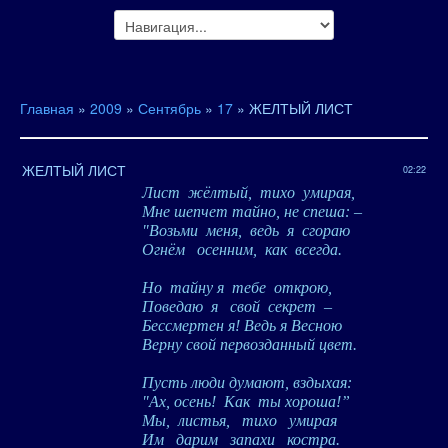
Главная
»
2009
»
Сентябрь
»
17
» ЖЕЛТЫЙ ЛИСТ
ЖЕЛТЫЙ ЛИСТ
02:22
Лист
жёлтый,
тихо
умирая,
Мне шепчет тайно, не спеша: –
"Возьми
меня,
ведь
я
сгораю
Огнём
осенним,
как
всегда.
Но
тайну я
тебе
открою,
Поведаю
я
свой
секрет
–
Бессмертен я! Ведь я Весною
Верну свой первозданный цвет.
Пусть люди думают, вздыхая:
"Ах, осень!
Как
ты хороша!”
Мы,
листья,
тихо
умирая
Им
дарим
запахи
костра.