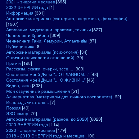
2021 - энергии месяцев
[395]
2022 ЭНЕРГИИ года
[1]
Информация
[381]
Авторские материалы (эзотерика, энергетика, философия)
[1907]
Активации, медитации, практики, техники
[827]
Ченнелинги Крайона
[309]
Ченнелинги Гайи, Лемурии, Атлантидіы
[87]
Публицистика
[8]
Авторские материалы (психология)
[34]
О жизни (психология отношений)
[79]
Притчи
[198]
Рассказы, сказки, очерки, эссе....
[303]
Состояния моей Души "...О ГЛАВНОМ..."
[48]
Состояния моей Души "... О ЖИЗНИ..."
[46]
Видео, кино
[303]
Мои озвученные размышления
[51]
Альтернатива (материалы для личного восприятия)
[62]
Исповедь читателя...
[7]
Поэзия
[49]
ЭЗО-юмор
[70]
Авторские материалы (разное, до 2020)
[6023]
2020 ЭНЕРГИИ года
[114]
2020 - энергии месяцев
[479]
2018 - 2019 ЭНЕРГИИ года и месяцев
[106]