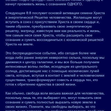
начнут проживать жизнь с сознанием ОДНОГО.
Следующее 8:8 послужит основой активации семени Христа
в энергетической Решетке человечества. Желающие могут
вступить в союз с присутствием Христа в своем сердце и,
таким образом, преобразовать свою энергетическую
решетку, матрицу, известную вам как реальность и жизнь,
тем самым неся семя Христа, чтобы расширить свое
сознание и суметь воссоединиться с космической решеткой
Христа на земле.
Это беспрецедентное событие, ибо сегодня более чем
когда-либо ранее энергия невероятно сильна, поскольку мы
движемся к центру галактики, и мы все больше получаем
интенсивные волны любви, исходящие из центрального
солнца, достигающие нас с помощью космических лучей
света, которые, вступая в контакт с землей и человеческими
существами, трансформируют совесть и сердца тех, кто
готов к обретению единства в своей жизни.
Как обычно, свобода воли весьма важная для человечества,
поскольку лишь те, кто выбирают это, могут повысить свое
сознание и суметь полностью выразить новую землю в
своих жизнях. Помните, мы свободны выбирать, во что
верить и что сотворять, мы свободны продолжить пребывать