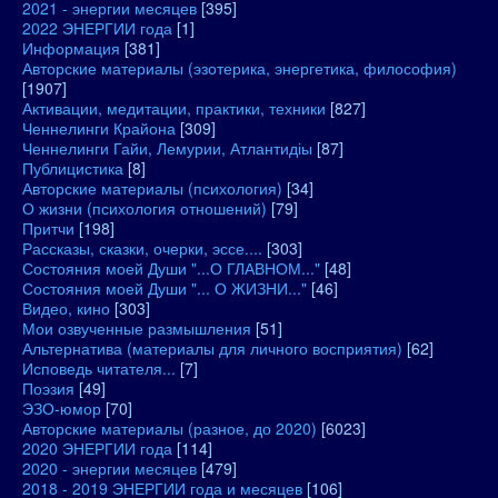
2021 - энергии месяцев
[395]
2022 ЭНЕРГИИ года
[1]
Информация
[381]
Авторские материалы (эзотерика, энергетика, философия)
[1907]
Активации, медитации, практики, техники
[827]
Ченнелинги Крайона
[309]
Ченнелинги Гайи, Лемурии, Атлантидіы
[87]
Публицистика
[8]
Авторские материалы (психология)
[34]
О жизни (психология отношений)
[79]
Притчи
[198]
Рассказы, сказки, очерки, эссе....
[303]
Состояния моей Души "...О ГЛАВНОМ..."
[48]
Состояния моей Души "... О ЖИЗНИ..."
[46]
Видео, кино
[303]
Мои озвученные размышления
[51]
Альтернатива (материалы для личного восприятия)
[62]
Исповедь читателя...
[7]
Поэзия
[49]
ЭЗО-юмор
[70]
Авторские материалы (разное, до 2020)
[6023]
2020 ЭНЕРГИИ года
[114]
2020 - энергии месяцев
[479]
2018 - 2019 ЭНЕРГИИ года и месяцев
[106]