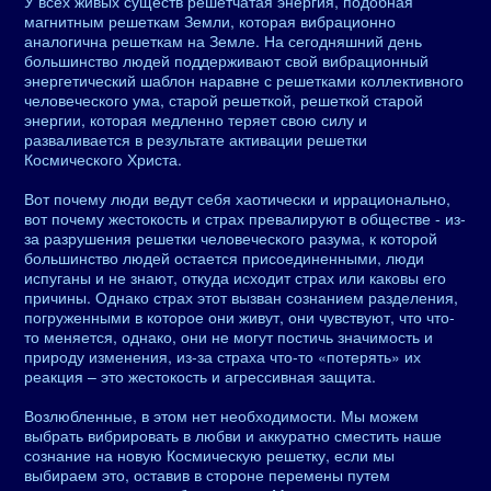
У всех живых существ решетчатая энергия, подобная
магнитным решеткам Земли, которая вибрационно
аналогична решеткам на Земле. На сегодняшний день
большинство людей поддерживают свой вибрационный
энергетический шаблон наравне с решетками коллективного
человеческого ума, старой решеткой, решеткой старой
энергии, которая медленно теряет свою силу и
разваливается в результате активации решетки
Космического Христа.
Вот почему люди ведут себя хаотически и иррационально,
вот почему жестокость и страх превалируют в обществе - из-
за разрушения решетки человеческого разума, к которой
большинство людей остается присоединенными, люди
испуганы и не знают, откуда исходит страх или каковы его
причины. Однако страх этот вызван сознанием разделения,
погруженными в которое они живут, они чувствуют, что что-
то меняется, однако, они не могут постичь значимость и
природу изменения, из-за страха что-то «потерять» их
реакция – это жестокость и агрессивная защита.
Возлюбленные, в этом нет необходимости. Мы можем
выбрать вибрировать в любви и аккуратно сместить наше
сознание на новую Космическую решетку, если мы
выбираем это, оставив в стороне перемены путем