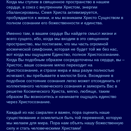
Когда мы ступим в священное пространство в нашем
сердце, в союз с внутренним Христом, энергии
сбалансированы, Семя Христа активизируется,
пробуждается к жизни, и мы возникаем Христо Существом в
полном сознании его божественности и единства.
Именно там, в вашем сердце Вы найдете смысл жизни и
всего сущего, ибо, когда мы входим в это священное
пространство, мы постигаем, что мы часть огромной
космической симфонии, которая не будет той же без нас,
вот когда мы ощущаем Единство, полное Христосознание.
Когда Вы подобным образом сосредоточены на сердце, вы –
Христос, ваше сознание мягко переходит на
Христосознание, и страхи мира и ваш разум полностью
исчезают, вы пребываете в милости Бога. Вхождение в
подобное состояние сознания легко может отсоединить от
коллективного человеческого сознания и заякорить Вас в
решетке Космического Христа, мягко, любяще, таким
образом Вы возноситесь и начинаете ощущать единство
через Христосознание.
Каждый из нас сакрален и важен, пора оценить наше
существование и осмелиться быть той переменой, которую
мы желаем для мира. Пора нам объять нашу божественную
силу и стать человеческими Христами!