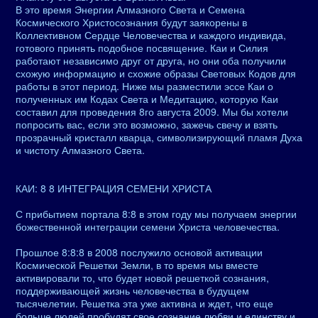
В это время Энергии Алмазного Света и Семена
Космического Христосознания будут заякорены в
Коллективном Сердце Человечества и каждого индивида,
готового принять подобное посвящение. Каи и Силия
работают независимо друг от друга, но они оба получили
схожую информацию и схожие образы Световых Кодов для
работы в этот период. Ниже мы разместили эссе Каи о
полученных им Кодах Света и Медитацию, которую Каи
составил для проведения 8го августа 2009. Мы бы хотели
попросить вас, если это возможно, зажечь свечу и взять
прозрачный кристалл кварца, символизирующий пламя Духа
и чистоту Алмазного Света.
КАИ: 8 8 ИНТЕГРАЦИЯ СЕМЕНИ ХРИСТА
С прибытием портала 8:8 в этом году мы получаем энергии
божественной интеграции семени Христа человечества.
Прошлое 8:8:8 в 2008 послужило основой активации
Космической Решетки Земли, в то время мы вместе
активировали то, что будет новой решеткой сознания,
поддерживающей жизнь человечества в будущем
тысячелетии. Решетка эта уже активна и ждет, что еще
больше людей пробудят свое сознание любви и единству и