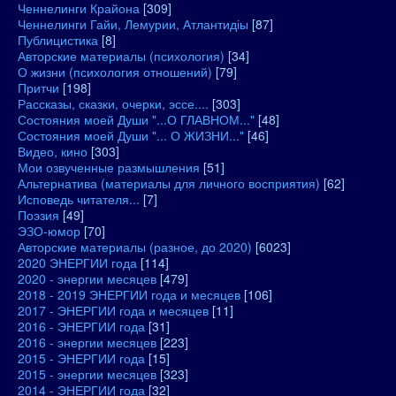
Ченнелинги Крайона
[309]
Ченнелинги Гайи, Лемурии, Атлантидіы
[87]
Публицистика
[8]
Авторские материалы (психология)
[34]
О жизни (психология отношений)
[79]
Притчи
[198]
Рассказы, сказки, очерки, эссе....
[303]
Состояния моей Души "...О ГЛАВНОМ..."
[48]
Состояния моей Души "... О ЖИЗНИ..."
[46]
Видео, кино
[303]
Мои озвученные размышления
[51]
Альтернатива (материалы для личного восприятия)
[62]
Исповедь читателя...
[7]
Поэзия
[49]
ЭЗО-юмор
[70]
Авторские материалы (разное, до 2020)
[6023]
2020 ЭНЕРГИИ года
[114]
2020 - энергии месяцев
[479]
2018 - 2019 ЭНЕРГИИ года и месяцев
[106]
2017 - ЭНЕРГИИ года и месяцев
[11]
2016 - ЭНЕРГИИ года
[31]
2016 - энергии месяцев
[223]
2015 - ЭНЕРГИИ года
[15]
2015 - энергии месяцев
[323]
2014 - ЭНЕРГИИ года
[32]