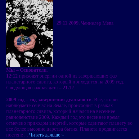
29.11.2009,
Ченнелер Metta
Мы – Основатели.
12:12
приходят энергии одной из завершающих фаз
планетарного сдвига, который приходится на 2009 год.
Следующая важная дата –
21.12
.
2009 год – год завершения дуальности
. Всё, что вы
наблюдаете сейчас на Земле, происходит в рамках
планетарного сдвига, который начался на весеннее
равноденствие 2009. Каждый год это весеннее время
отмечено приходом энергий, которые сдвигают планету во
все более высокие царства бытия. Планета продвигается
постепе
...
Читать дальше »