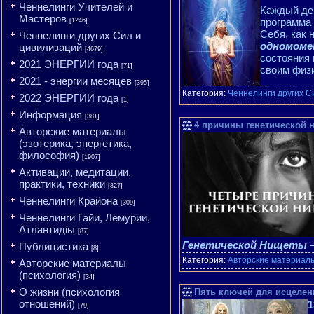
Ченнелинги Учителей и
Каждый ден
Мастеров
программа 
[1246]
Себя, как 
Ченнелинги других Сил и
одномоме
цивилизаций
[4679]
состояния 
2021 ЭНЕРГИИ года
[71]
своим физ
2021 - энергии месяцев
[395]
Категория:
Ченнелинги других С
2022 ЭНЕРГИИ года
[1]
Информация
[381]
4 причины генетической 
Авторские материалы
(эзотерика, энергетика,
философия)
[1907]
Активации, медитации,
практики, техники
[827]
Ченнелинги Крайона
[309]
Ченнелинги Гайи, Лемурии,
Атлантидіы
[87]
Генетической Нищеты
—
Публицистика
[8]
Категория:
Авторские материалы
Авторские материалы
(психология)
[34]
О жизни (психология
Пять ключей для исцелен
отношений)
1
[79]