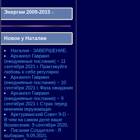
Энергии 2009-2015 ↓
Энергии 2009-2011 годы
2010 - энергии месяцев
Новое у Наталии
2010 - ЭНЕРГИИ года
2011 - энергии месяцев
Наталия - ЗАВЕРШЕНИЕ.
2011 - ЭНЕРГИИ года
Архангел Гавриил
2012 - энергии месяцев
(ежедневные послания) ~ 11
2012 - ЭНЕРГИИ года
сентября 2021 г. Практикуйте
2013 - энергии месяцев
любовь к себе регулярно
2013 - ЭНЕРГИИ года
Архангел Гавриил
2014 - энергии месяцев
(ежедневные послания) ~ 10
2014 - ЭНЕРГИИ года
сентября 2021 г. Фаза ожидания
2015 - энергии месяцев
Архангел Гавриил
2015 - ЭНЕРГИИ года
(ежедневные послания) ~ 9
сентября 2021 г. Страх перед
мнением окружающих
Арктурианский Совет 9-D -
В чем на самом деле ваше
Вознесение. 9 сентября 2020.
Писания Создателя - Я
выбираю. 9.09.2021.