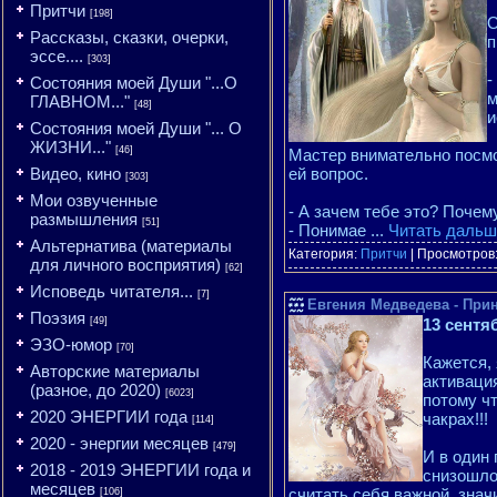
Притчи
[198]
О
Рассказы, сказки, очерки,
п
эссе....
[303]
-
Состояния моей Души "...О
м
ГЛАВНОМ..."
[48]
и
Состояния моей Души "... О
ЖИЗНИ..."
[46]
Мастер внимательно посмо
Видео, кино
ей вопрос.
[303]
Мои озвученные
- А зачем тебе это? Поче
размышления
[51]
- Понимае
...
Читать дальш
Альтернатива (материалы
Категория:
Притчи
| Просмотров:
для личного восприятия)
[62]
Исповедь читателя...
[7]
Евгения Медведева - При
Поэзия
[49]
13 сентя
ЭЗО-юмор
[70]
Кажется,
Авторские материалы
активация
(разное, до 2020)
[6023]
потому чт
2020 ЭНЕРГИИ года
чакрах!!!
[114]
2020 - энергии месяцев
[479]
И в один 
2018 - 2019 ЭНЕРГИИ года и
снизошло.
месяцев
считать себя важной, знач
[106]