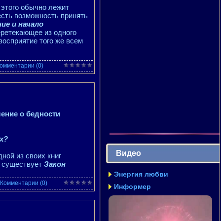
е этого обычно лежит
есть возможность принять
ие и начало
еретекающее из одного
 восприятие того же всем
омментарии (0)
ение о бедности
х?
Видео
ной из своих книг
о существует
Закон
Энергия любви
Комментарии (0)
Информер