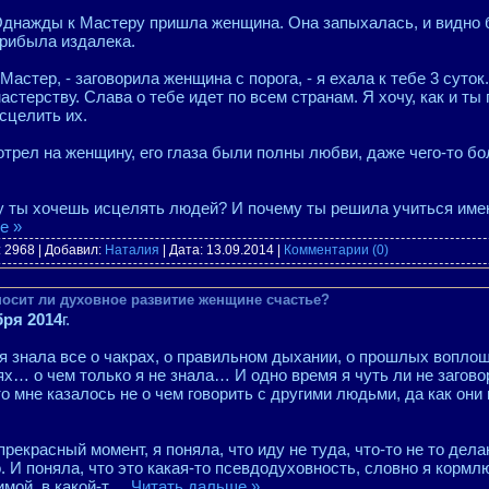
днажды к Мастеру пришла женщина. Она запыхалась, и видно б
рибыла издалека.
 Мастер, - заговорила женщина с порога, - я ехала к тебе 3 суто
астерству. Слава о тебе идет по всем странам. Я хочу, как и ты
сцелить их.
трел на женщину, его глаза были полны любви, даже чего-то бо
му ты хочешь исцелять людей? И почему ты решила учиться име
е »
 2968 | Добавил:
Наталия
| Дата:
13.09.2014
|
Комментарии (0)
носит ли духовное развитие женщине счастье?
бря 2014
г.
 я знала все о чакрах, о правильном дыхании, о прошлых вопло
х… о чем только я не знала… И одно время я чуть ли не загово
о мне казалось не о чем говорить с другими людьми, да как они 
прекрасный момент, я поняла, что иду не туда, что-то не то дела
 И поняла, что это какая-то псевдодуховность, словно я кормлю
имой, в какой-т
...
Читать дальше »