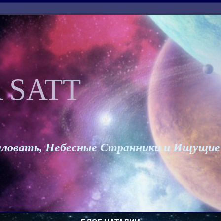
 SATT
ловать, Небесные Странники и Ищущие