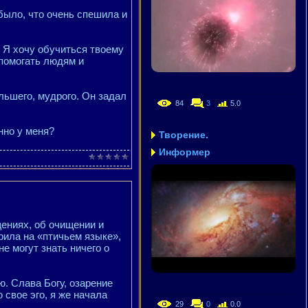
ыло, что очень спешила и
к. Я хочу обучиться твоему
 помогать людям и
льшего, мудрого. Он задал
84
3
5.0
нно у меня?
Творение.
Информер
щениях, об очищении и
рила на «птичьем языке»,
не могут знать ничего о
ю. Слава Богу, озарение
 свое эго, я же начала
29
0
0.0