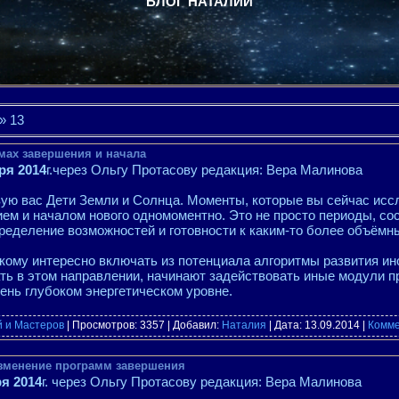
БЛОГ НАТАЛИИ
»
13
ммах завершения и начала
ря 2014
г.через Ольгу Протасову редакция: Вера Малинова
ую вас Дети Земли и Солнца. Моменты, которые вы сейчас исс
ем и началом нового одномоментно. Это не просто периоды, со
ределение возможностей и готовности к каким-то более объёмн
, кому интересно включать из потенциала алгоритмы развития ино
ть в этом направлении, начинают задействовать иные модули п
чень глубоком энергетическом уровне.
й и Мастеров
| Просмотров: 3357 | Добавил:
Наталия
| Дата:
13.09.2014
|
Комме
Изменение программ завершения
ря 2014
г. через Ольгу Протасову редакция: Вера Малинова