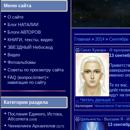
Меню сайта
О сайте
Блог НАТАЛИИ
Блоги АВТОРОВ
Главная
»
2014
»
Сентябрь
КНИГИ, тексты, видео
ЗВЕЗДНЫЙ Небосвод
Санат Кумара - О програ
Видео
13 сентяб
Фотоальбомы
Приветств
Советы по просмотру сайта
завершени
именно оп
FAQ (вопрос/ответ)+
навигация по сайту
Те из вас
действова
идут на о
...
Читать дальше »
Категории раздела
Категория:
Ченнелинги Учителе
Послания Единого, Истока,
Абсолюта
Цельность - Высшее Я - 
[1019]
13 сентяб
Ченнелинги Архангелов
[3177]