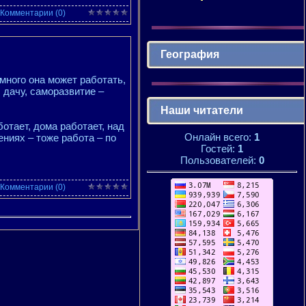
Комментарии (0)
География
много она может работать,
 дачу, саморазвитие –
Наши читатели
отает, дома работает, над
Онлайн всего:
1
ениях – тоже работа – по
Гостей:
1
Пользователей:
0
Комментарии (0)