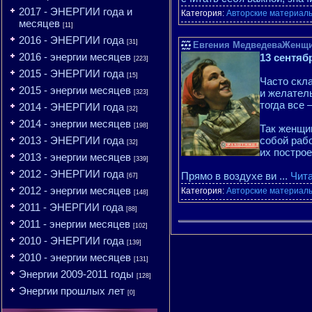
2017 - ЭНЕРГИИ года и
Категория:
Авторские материалы
месяцев
[11]
2016 - ЭНЕРГИИ года
[31]
Евгения МедведеваЖенщи
2016 - энергии месяцев
13 сентяб
[223]
2015 - ЭНЕРГИИ года
[15]
Часто скла
2015 - энергии месяцев
и желатель
[323]
тогда все 
2014 - ЭНЕРГИИ года
[32]
2014 - энергии месяцев
[198]
Так женщин
2013 - ЭНЕРГИИ года
собой рабо
[32]
их постро
2013 - энергии месяцев
[339]
2012 - ЭНЕРГИИ года
Прямо в воздухе ви
...
Чит
[67]
2012 - энергии месяцев
Категория:
Авторские материалы
[148]
2011 - ЭНЕРГИИ года
[88]
2011 - энергии месяцев
[102]
2010 - ЭНЕРГИИ года
[139]
2010 - энергии месяцев
[131]
Энергии 2009-2011 годы
[128]
Энергии прошлых лет
[0]