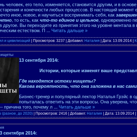
ь человек, его тело, изменяется, становится другим, и в основ
старения и конечности любых процессов. В настоящий момент 
нечто иное, новое, и научиться воспринимать себя, как
завершен
нтно
, то есть, как
что-то единое и цельное
, одновременно п
в другое. Вы переходите из принятия этого на уровне ментала в
ическим естеством. П
...
Читать дальше »
ил и цивилизаций
| Просмотров: 3237 | Добавил:
Наталия
| Дата:
13.09.2014
|
К
нищеты
13 сентября 2014
г.
Истории, которые изменят ваше представл
Где находятся истоки нищеты?
Какова вероятность, что она заложена в нас сами
Бизнес-тренер и популярный лектор Наталья Грэйс в од
попыталась ответить на эти вопросы. Она уверена, чт
 причина того, почему л
...
Читать дальше »
 (разное, до 2020)
| Просмотров: 2416 | Добавил:
Наталия
| Дата:
13.09.2014
|
ия
3 сентября 2014
г.