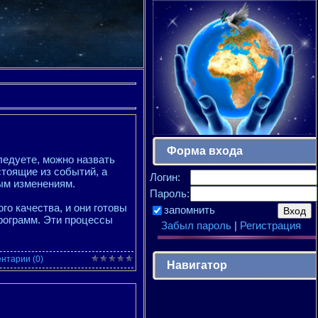
Форма входа
ледуете, можно назвать
стоящие из событий, а
Логин:
ым изменениям.
Пароль:
го качества, и они готовы
запомнить
рограмм. Эти процессы
Забыл пароль
|
Регистрация
нтарии (0)
Навигатор