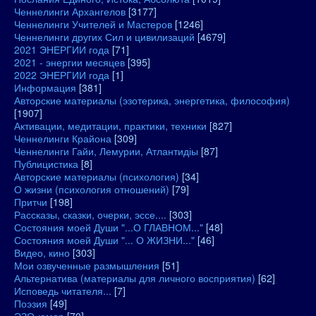
Ченнелинги Архангелов
[3177]
Ченнелинги Учителей и Мастеров
[1246]
Ченнелинги других Сил и цивилизаций
[4679]
2021 ЭНЕРГИИ года
[71]
2021 - энергии месяцев
[395]
2022 ЭНЕРГИИ года
[1]
Информация
[381]
Авторские материалы (эзотерика, энергетика, философия)
[1907]
Активации, медитации, практики, техники
[827]
Ченнелинги Крайона
[309]
Ченнелинги Гайи, Лемурии, Атлантидіы
[87]
Публицистика
[8]
Авторские материалы (психология)
[34]
О жизни (психология отношений)
[79]
Притчи
[198]
Рассказы, сказки, очерки, эссе....
[303]
Состояния моей Души "...О ГЛАВНОМ..."
[48]
Состояния моей Души "... О ЖИЗНИ..."
[46]
Видео, кино
[303]
Мои озвученные размышления
[51]
Альтернатива (материалы для личного восприятия)
[62]
Исповедь читателя...
[7]
Поэзия
[49]