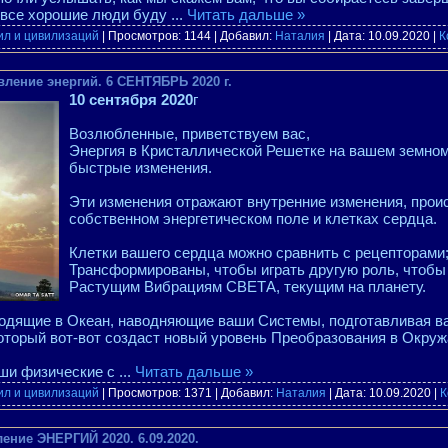
о все хорошие люди буду
...
Читать дальше »
ил и цивилизаций
| Просмотров: 1144 | Добавил:
Наталия
| Дата:
10.09.2020
|
К
ление энергий. 6 СЕНТЯБРЬ 2020 г.
10 сентября 2020
г
Возлюбленные, приветствуем вас,
Энергия в Кристаллической Решетке на вашем земном
быстрые изменения.
Эти изменения отражают внутренние изменения, про
собственном энергетическом поле и клетках сердца.
Клетки вашего сердца можно сравнить с рецепторами
Трансформированы, чтобы играть другую роль, чтобы
Растущим Вибрациям СВЕТА, текущим на планету.
одящие в Океан, наводняющие ваши Системы, подготавливая в
торый вот-вот создаст новый уровень Преобразования в Окру
аши физические с
...
Читать дальше »
ил и цивилизаций
| Просмотров: 1371 | Добавил:
Наталия
| Дата:
10.09.2020
|
К
ение ЭНЕРГИЙ 2020. 6.09.2020.