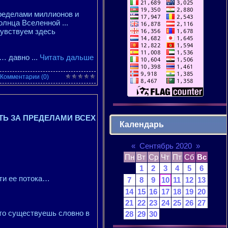
пределами миллионов и
олнца Вселенной ...
увствуем здесь
о… давно
...
Читать дальше
Комментарии (0)
Ь ЗА ПРЕДЕЛАМИ ВСЕХ
Календарь
«
Сентябрь 2020
»
Пн
Вт
Ср
Чт
Пт
Сб
Вс
1
2
3
4
5
6
ти ее потока…
7
8
9
10
11
12
13
14
15
16
17
18
19
20
21
22
23
24
25
26
27
то существуешь словно в
28
29
30