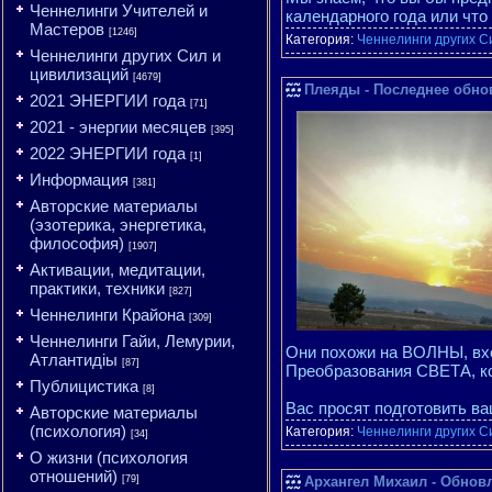
Ченнелинги Учителей и
календарного года или чт
Мастеров
[1246]
Категория:
Ченнелинги других С
Ченнелинги других Сил и
цивилизаций
[4679]
Плеяды - Последнее обнов
2021 ЭНЕРГИИ года
[71]
2021 - энергии месяцев
[395]
2022 ЭНЕРГИИ года
[1]
Информация
[381]
Авторские материалы
(эзотерика, энергетика,
философия)
[1907]
Активации, медитации,
практики, техники
[827]
Ченнелинги Крайона
[309]
Ченнелинги Гайи, Лемурии,
Они похожи на ВОЛНЫ, вх
Атлантидіы
[87]
Преобразования СВЕТА, ко
Публицистика
[8]
Вас просят подготовить в
Авторские материалы
(психология)
Категория:
Ченнелинги других С
[34]
О жизни (психология
отношений)
[79]
Архангел Михаил - Обновл