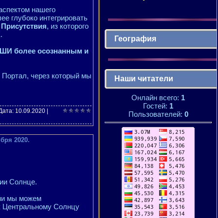
аспектом нашего
ее глубоко интегрировать
Присутствия
, из которого
.
География
ШИ более осознанным и
т Портал, через который мы
Наши читатели
Онлайн всего:
1
Гостей:
1
 Дата:
10.09.2020
|
Пользователей:
0
бря 2020.
.
ии Солнце.
ми мы можем
 к Центральному Солнцу