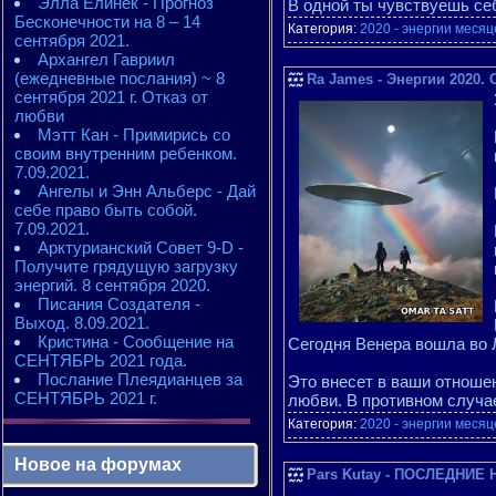
Элла Елинек - Прогноз
В одной ты чувствуешь се
Бесконечности на 8 – 14
Категория:
2020 - энергии месяц
сентября 2021.
Архангел Гавриил
(ежедневные послания) ~ 8
Ra James - Энергии 2020.
сентября 2021 г. Отказ от
любви
Мэтт Кан - Примирись со
своим внутренним ребенком.
7.09.2021.
Ангелы и Энн Альберс - Дай
себе право быть собой.
7.09.2021.
Арктурианский Совет 9-D -
Получите грядущую загрузку
энергий. 8 сентября 2020.
Писания Создателя -
Выход. 8.09.2021.
Кристина - Сообщение на
Сегодня Венера вошла во 
СЕНТЯБРЬ 2021 года.
Послание Плеядианцев за
Это внесет в ваши отноше
СЕНТЯБРЬ 2021 г.
любви. В противном случа
Категория:
2020 - энергии месяц
Новое на форумах
Pars Kutay - ПОСЛЕДНИЕ 