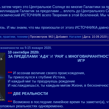
 затем через это Центральное Солнце во многие Галактики за 
иллиардов Галактик за пределами ... вплоть до Центрального С
осмический ИСТОЧНИК всего Творения в этой Вселенной. Мы ч
вязь. И мы знаем, что мы произошли от этого ИСТОЧНИКА давн
, практики, техники
| Просмотров: 963 | Добавил:
Наталия
| Дата:
10.09.2020
|
сконечности на 9-15 января 2020.
10 сентября 2020
г.
ЗА ПРЕДЕЛАМИ
"
АДА
" И "
РАЯ
" &
МНОГОВАРИАНТНОСТ
ИГР
***
И осознав величие своего происхождения,
Ты прикоснулся к глубине Истока,
И каждый миг ты празднуешь рождение
И наслаждаешься, ты каждым мигом Жизни, в бесконечнос
***
ДВЕ РЕАЛЬНОСТИ
***
Возможно в последние линейное время ты заметил(а), ч
положных реальностях одновременно.