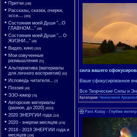
Притчи
[198]
Рассказы, сказки, очерки,
эссе....
[303]
Состояния моей Души "...О
ГЛАВНОМ..."
[48]
Состояния моей Души "... О
ЖИЗНИ..."
[46]
Видео, кино
[303]
Мои озвученные
размышления
[51]
Альтернатива (материалы
сила вашего сфокусиров
для личного восприятия)
[62]
Исповедь читателя...
Ваше сфокусированное в
[7]
Поэзия
[49]
Все Творческие Силы и Эн
ЭЗО-юмор
[70]
Категория:
Ченнелинги Арханге
Авторские материалы
(разное, до 2020)
[6023]
Pars Kutay - Глубже инте
2020 ЭНЕРГИИ года
[114]
2020 - энергии месяцев
[479]
2018 - 2019 ЭНЕРГИИ года и
месяцев
[106]