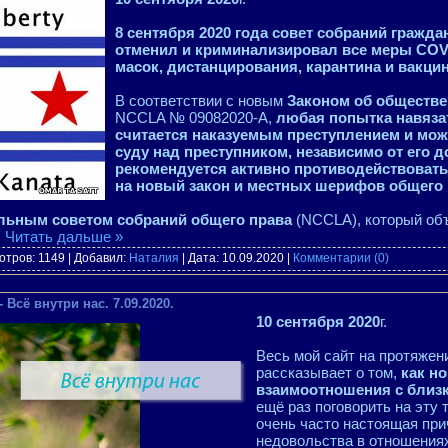
8 сентября 2020 года совет собраний гражда
отменил и криминализировал все меры COV
масок, дистанцирования, карантина и вакци
В соответствии с новым
Законом об обществе
NCCLA № 09082020-A,
любая попытка навяза
считается наказуемым преступлением и може
суду над преступником, независимо от его 
рекомендуется активно противодействовать
на новый закон и местных шерифов общего
льным советом собраний общего права
(NCCLA), который об
.
Читать дальше »
отров: 1149 | Добавил:
Наталия
| Дата:
10.09.2020
|
Комментарии (0)
Всё внутри нас. 7.09.2020.
10 сентября 2020
г.
Весь мой сайт на протяжен
рассказывает о том,
как н
взаимоотношения с близ
ещё раз поговорить на эту 
очень часто настоящая при
недовольства в отношениях