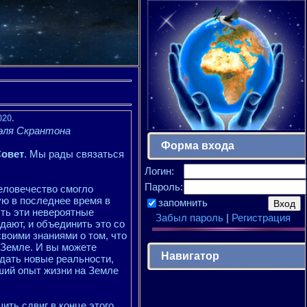
020.
эля Скрантона
Форма входа
Совет
. Мы рады связаться
Логин:
Пароль:
еловечество смогло
ю в последнее время в
запомнить
сть эти невероятные
Забыл пароль
|
Регистрация
 дают, и объединить это со
воими знаниями о том, что
 Земле. И вы можете
Навигатор
здать новые реальности,
ший опыт жизни на Земле
ить сдвиг в конце этого