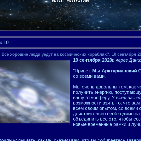
БЛОГ НАТАЛИИ
»
10
- Все хорошие люди уедут на космических кораблях?. 10 сентября 2
10 сентября 2020
г.
через Дани
"Привет.
Мы Арктурианский 
со всеми вами.
Мы очень довольны тем, как ч
получить энергию, поступающу
вашу атмосферу. У всех вас е
возможности взять то, что вам
всем своим опытом, со всеми с
действительно необходимо на
объединить все это, чтобы со
новые временные рамки и луч
очли услышать, как мы скажем вам, что вы собираетесь заверш