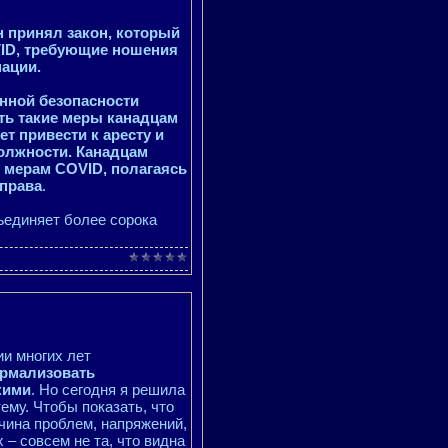
н принял закон, который
ID, требующие ношения
нации.
нной безопасности
ть такие меры канадцам
т привести к аресту и
должности. Канадцам
 мерам COVID, полагаясь
 права
.
ъединяет более сорока
ии многих лет
ормализовать
кими
. Но сегодня я решила
тему. Чтобы показать, что
чина проблем, напряжений,
 – совсем не та, что видна