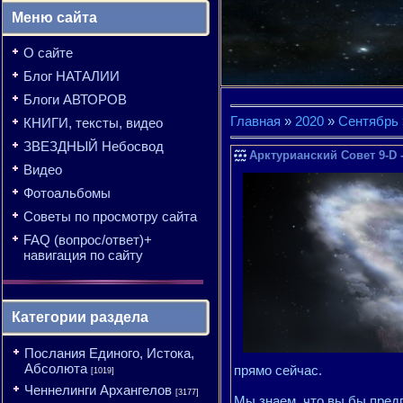
Меню сайта
О сайте
Блог НАТАЛИИ
Блоги АВТОРОВ
Главная
»
2020
»
Сентябрь
КНИГИ, тексты, видео
ЗВЕЗДНЫЙ Небосвод
Арктурианский Совет 9-D 
Видео
Фотоальбомы
Советы по просмотру сайта
FAQ (вопрос/ответ)+
навигация по сайту
Категории раздела
Послания Единого, Истока,
Абсолюта
прямо сейчас.
[1019]
Ченнелинги Архангелов
[3177]
Мы знаем, что вы бы предп