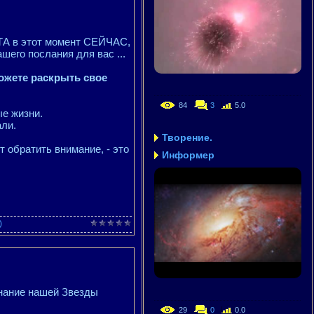
А в этот момент СЕЙЧАС,
шего послания для вас ...
ожете раскрыть свое
84
3
5.0
ые жизни.
ли.
Творение.
 обратить внимание, - это
Информер
)
нание нашей Звезды
29
0
0.0