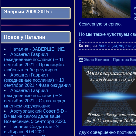
А
Энергии 2009-2015 ↓
м
К
безмерную энергию.
Энергии 2009-2011 годы
2010 - энергии месяцев
Но мы также чувствуем с
Новое у Наталии
2010 - ЭНЕРГИИ года
»
2011 - энергии месяцев
Категория:
Активации, медитации
Наталия - ЗАВЕРШЕНИЕ.
2011 - ЭНЕРГИИ года
Архангел Гавриил
2012 - энергии месяцев
(ежедневные послания) ~ 11
2012 - ЭНЕРГИИ года
Элла Елинек - Прогноз Бе
сентября 2021 г. Практикуйте
2013 - энергии месяцев
любовь к себе регулярно
2013 - ЭНЕРГИИ года
Архангел Гавриил
2014 - энергии месяцев
(ежедневные послания) ~ 10
2014 - ЭНЕРГИИ года
сентября 2021 г. Фаза ожидания
2015 - энергии месяцев
Архангел Гавриил
2015 - ЭНЕРГИИ года
(ежедневные послания) ~ 9
сентября 2021 г. Страх перед
мнением окружающих
Арктурианский Совет 9-D -
В чем на самом деле ваше
Вознесение. 9 сентября 2020.
Писания Создателя - Я
выбираю. 9.09.2021.
двух совершенно противо