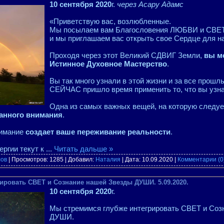
10 сентября 2020
г.
через Асару Адамс
«Приветствую вас, возлюбленные.
Мы посылаем вам Благословения ЛЮБВИ и СВЕТ
и мы приглашаем вас открыть свое Сердце для на
Проходя через этот Великий СДВИГ Земли,
вы м
Истинное Духовное Мастерство
.
Вы так много узнали в этой жизни и за все прошл
СЕЙЧАС пришло время применить то, что вы узна
Одна из самых важных вещей, на которую следует
анного внимания
.
нимание
создает ваше переживание реальности
.
ергии текут к
...
Читать дальше »
лов
| Просмотров: 1285 | Добавил:
Наталия
| Дата:
10.09.2020
|
Комментарии (0
грировать СВЕТ и Сознание нашей Звезды ДУШИ. 5.09.2020.
10 сентября 2020
г.
Мы стремимся глубже интегрировать СВЕТ и Соз
ДУШИ.