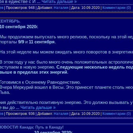
бя в единстве с И
...
Читать дальше »
ев
| Просмотров: 948 | Добавил:
Наталия
| Дата:
10.09.2020
|
Комментарии (0)
 СЕНТЯБРЬ.
10 сентября 2020
г.
Мы продолжаем выпускать много релизов, поскольку на этой н
порталы
9/9
и
11 сентября
.
На этой неделе мы можем ожидать много поворотов в энергетик
В этом году у нас было много очень положительных астрологич
вступаем в новую энергию.
Следующие несколько недель под
выше в пределах этих энергий
.
Готовимся к Осеннему Равноденствию.
Вчера Меркурий вошел в Весы. Это принесет планете столь не
Льва.
ния действительно позитивную энергию. Это должно вызывать у
е вы до
...
Читать дальше »
ев
| Просмотров: 936 | Добавил:
Наталия
| Дата:
10.09.2020
|
Комментарии (0)
НОВОСТИ! Канада: Путь в Канаду!
10 сентября 2020
г.