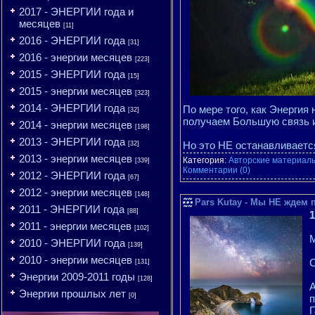
2017 - ЭНЕРГИИ года и
месяцев
[11]
2016 - ЭНЕРГИИ года
[31]
2016 - энергии месяцев
[223]
2015 - ЭНЕРГИИ года
[15]
2015 - энергии месяцев
[323]
2014 - ЭНЕРГИИ года
По мере того, как Энергия
[32]
получаем Большую связь 
2014 - энергии месяцев
[198]
2013 - ЭНЕРГИИ года
Но это НЕ останавливается
[32]
2013 - энергии месяцев
Категория:
Авторские материалы
[339]
Комментарии (0)
2012 - ЭНЕРГИИ года
[67]
2012 - энергии месяцев
[148]
Pars Kutay - Мы НЕ ждем
2011 - ЭНЕРГИИ года
[88]
1
2011 - энергии месяцев
[102]
2010 - ЭНЕРГИИ года
[139]
2010 - энергии месяцев
С
[131]
Энергии 2009-2011 годы
[128]
А
Энергии прошлых лет
[0]
п
Г