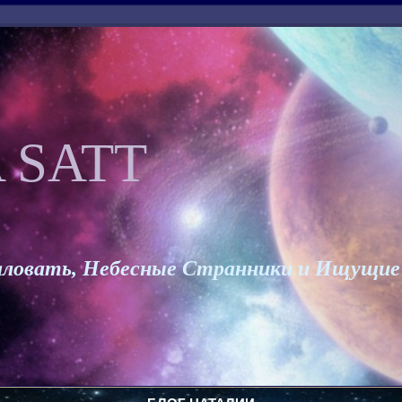
 SATT
ловать, Небесные Странники и Ищущие