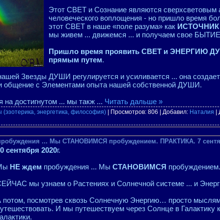
Этот СВЕТ и Сознание являются сверхсветовым 
человеческого воплощения - но пришло время бол
этот СВЕТ в наше «поле разума» как
ИСТОЧНИК 
мы живем ... движемся ... и получаем свое БЫТИЕ
Пришло время проявить СВЕТ и ЭНЕРГИЮ ДУ
прямым путем
.
 нашей Звезды ДУШИ регулируется и усиливается ... она создае
и общение с Элементами опыта нашей собственной ДУШИ.
 на достигнутом ... мы такж
...
Читать дальше »
 (эзотерика, энергетика, философия)
| Просмотров: 806 | Добавил:
Наталия
|
 пробуждения ... Мы СТАНОВИМСЯ пробуждением. ПРАКТИКА. 7 сентя
0 сентября 2020
г.
Мы
НЕ ждем
пробуждения ... Мы
СТАНОВИМСЯ
пробуждением
ЕЙЧАС мы узнаем о Растениях и Солнечной системе ... и Энерг
 потом, посмотрев сквозь Солнечную Энергию… просто мысля
утешествовать. И мы путешествуем через Солнце в Галактику
алактики.