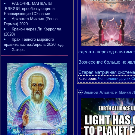
РАБОЧИЕ МАНДАЛЫ
-КЛЮЧИ, преобразующие и
Расширяющие СОзнание
Архангел Михаил (Ронна
Герман) 2020
Крайон через Ли Кэрролла
(2020)
Крах Тайного мирового
правительства.Апрель 2020 год.
Хаторы
сделать переход в пятимер
Вознесение больше не явл
Старая матричная система
Категория:
Ченнелинги других С
Земной Альянс и Майкл Л