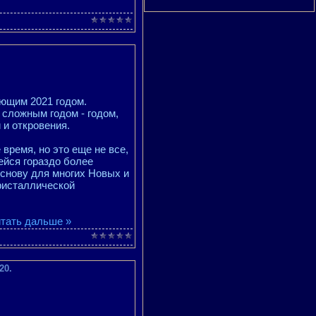
ающим 2021 годом.
 сложным годом - годом,
 и откровения.
время, но это еще не все,
ейся гораздо более
основу для многих Новых и
кристаллической
тать дальше »
20.