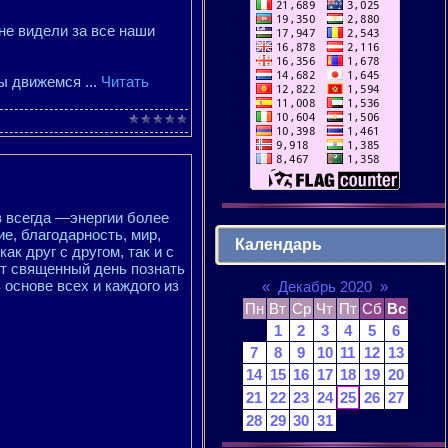
не видели за все наши
 мы движемся
...
Читать
 всегда —энергии более
е, благодарность, мир,
Календарь
к друг с другом, так и с
т священный день познать
основе всех и каждого из
«
Декабрь 2020
»
Пн
Вт
Ср
Чт
Пт
Сб
Вс
1
2
3
4
5
6
7
8
9
10
11
12
13
14
15
16
17
18
19
20
21
22
23
24
25
26
27
28
29
30
31