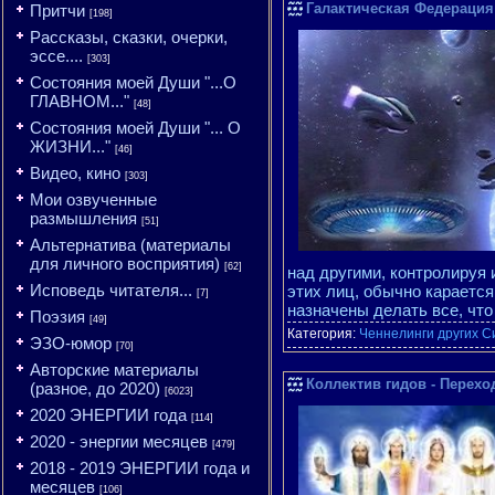
Галактическая Федерация 
Притчи
[198]
Рассказы, сказки, очерки,
эссе....
[303]
Состояния моей Души "...О
ГЛАВНОМ..."
[48]
Состояния моей Души "... О
ЖИЗНИ..."
[46]
Видео, кино
[303]
Мои озвученные
размышления
[51]
Альтернатива (материалы
для личного восприятия)
[62]
над другими, контролируя 
Исповедь читателя...
этих лиц, обычно карается
[7]
назначены делать все, чт
Поэзия
[49]
Категория:
Ченнелинги других С
ЭЗО-юмор
[70]
Авторские материалы
Коллектив гидов - Перехо
(разное, до 2020)
[6023]
2020 ЭНЕРГИИ года
[114]
2020 - энергии месяцев
[479]
2018 - 2019 ЭНЕРГИИ года и
месяцев
[106]