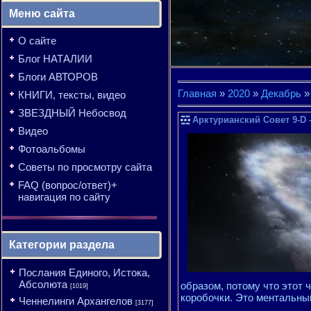
Меню сайта
О сайте
Блог НАТАЛИИ
Блоги АВТОРОВ
Главная
»
2020
»
Декабрь
»
КНИГИ, тексты, видео
ЗВЕЗДНЫЙ Небосвод
Арктурианский Совет 9-D -
Видео
Фотоальбомы
Советы по просмотру сайта
FAQ (вопрос/ответ)+
навигация по сайту
Категории раздела
Послания Единого, Истока,
Абсолюта
образом, потому что этот
[1019]
коробочки. Это ментальный
Ченнелинги Архангелов
[3177]