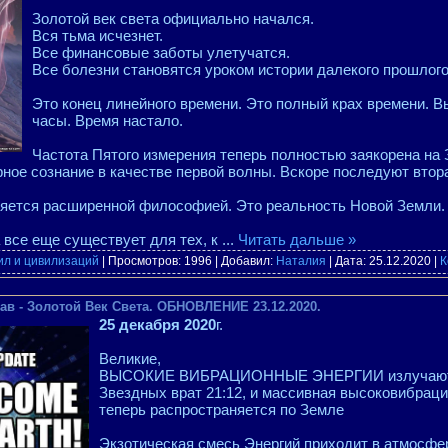
Золотой век света официально начался.
Вся тьма исчезнет.
Все финансовые заботы улетучатся.
Все болезни становятся уроком истории далекого прошлого
Это конец линейного времени. Это полный крах времени. 
часы. Время настало.
Частота Пятого измерения теперь полностью заякорена на З
ное сознание в качестве первой волны. Вскоре последуют втора
яется расширенной философией. Это реальность Новой Земли.
 все еще существует для тех, к
...
Читать дальше »
ил и цивилизаций
| Просмотров: 1996 | Добавил:
Наталия
| Дата:
25.12.2020
|
К
ав - Золотой Век Света. ОБНОВЛЕНИЕ 23.12.2020.
25 декабря 2020
г.
Великие,
ВЫСОКИЕ ВИБРАЦИОННЫЕ ЭНЕРГИИ излучаются
Звездных врат 21:12, и массивная высоковибрац
теперь распространяется по Земле
Экзотическая смесь Энергий приходит в атмосф