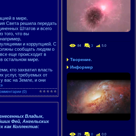
ацией в мире,
ия Света решила передать
иненных Штатов и всего
з того, что вы
 например,
уляциями и коррупцией. С
84
3
5.0
должны сообщать людям о
 все еще происходит в
​в остальном мире.
Творение.
Информер
еми, кто захватил власть
х услуг, требуемых от
у вас на Земле, и они
 »
омментарии (0)
знесенных Владык,
ших Фей, Ангельских
х как Коллектив:
29
0
0.0