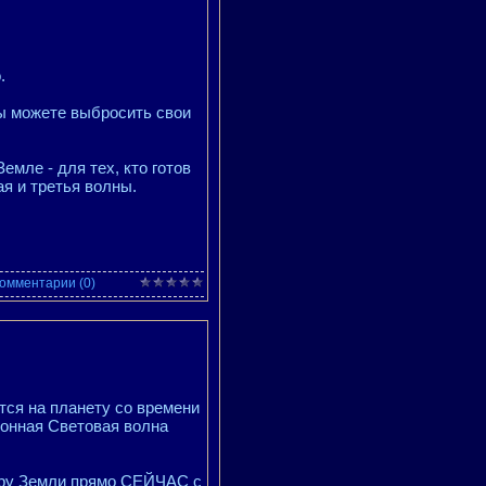
.
Вы можете выбросить свои
емле - для тех, кто готов
я и третья волны.
омментарии (0)
 на планету со времени
ионная Световая волна
еру Земли прямо СЕЙЧАС с