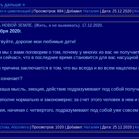
ть дальше »
ил и цивилизаций
| Просмотров: 884 | Добавил:
Наталия
| Дата:
25.12.2020
|
Ко
НОВОЙ ЗЕМЛЕ. (Жить, а не выживать). 17.12.2020.
абря 2020
г.
вуйте, дорогие мои любимые дети!
 мы с вами поговорим о том, почему у многих из вас не получае
и сейчас», что в последнее время становится для вас насущно
 причина заключается в том, что вы всегда и во всем нацелены 
 означает?
ваша мысль, эмоция, действие подразумевают под собой получ
вполне нормально и закономерно: за счет этого человек в нем и
ия, начиная с четвертого, подразумевают под собой уже совсем
стока, Абсолюта
| Просмотров: 1020 | Добавил:
Наталия
| Дата:
25.12.2020
|
Ко