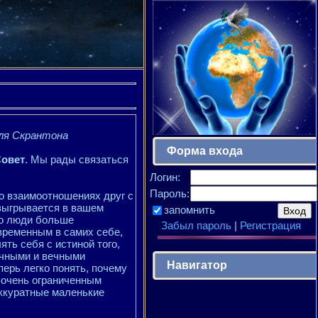
ля Скрантона
Форма входа
Совет
. Мы рады связаться
Логин:
Пароль:
о взаимоотношениях друг с
азыгрывается в вашем
запомнить
то люди больше
Забыл пароль
|
Регистрация
временным в самих себе,
ять себя с истиной того,
ечными и вечными
Навигатор
перь легко понять, почему
 очень ограниченным
аккуратные маленькие