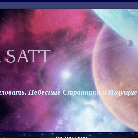
 SATT
ловать, Небесные Странники и Ищущие