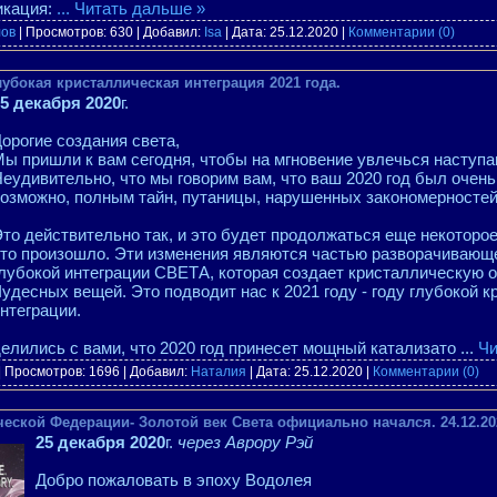
икация:
...
Читать дальше »
лов
| Просмотров: 630 | Добавил:
Isa
| Дата:
25.12.2020
|
Комментарии (0)
убокая кристаллическая интеграция 2021 года.
5 декабря 2020
г.
орогие создания света,
ы пришли к вам сегодня, чтобы на мгновение увлечься наступ
еудивительно, что мы говорим вам, что ваш 2020 год был очень
озможно, полным тайн, путаницы, нарушенных закономерностей
то действительно так, и это будет продолжаться еще некоторое 
то произошло. Эти изменения являются частью разворачивающ
лубокой интеграции СВЕТА, которая создает кристаллическую 
удесных вещей. Это подводит нас к 2021 году - году глубокой 
нтеграции.
делились с вами, что 2020 год принесет мощный катализато
...
Чи
| Просмотров: 1696 | Добавил:
Наталия
| Дата:
25.12.2020
|
Комментарии (0)
еской Федерации- Золотой век Света официально начался. 24.12.20
25 декабря 2020
г.
через Аврору Рэй
Добро пожаловать в эпоху Водолея