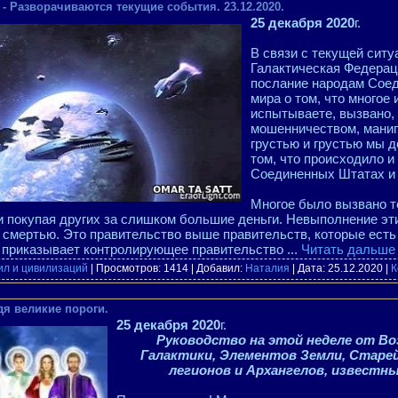
- Разворачиваются текущие события. 23.12.2020.
25 декабря 2020
г.
В связи с текущей ситу
Галактическая Федерац
послание народам Соед
мира о том, что многое и
испытываете, вызвано,
мошенничеством, манип
грустью и грустью мы 
том, что происходило и
Соединенных Штатах и ​
Многое было вызвано т
и покупая других за слишком большие деньги. Невыполнение эти
 смертью. Это правительство выше правительств, которые есть 
о приказывает контролирующее правительство
...
Читать дальше
ил и цивилизаций
| Просмотров: 1414 | Добавил:
Наталия
| Дата:
25.12.2020
|
К
дя великие пороги.
25 декабря 2020
г.
Руководство на этой неделе от Во
Галактики, Элементов Земли, Старей
легионов и Архангелов, известны