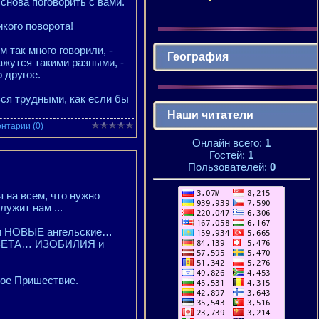
снова поговорить с вами.
икого поворота!
 так много говорили, -
География
ажутся такими разными, -
 другое.
ься трудными, как если бы
Наши читатели
нтарии (0)
Онлайн всего:
1
Гостей:
1
Пользователей:
0
 на всем, что нужно
лужит нам ...
ти НОВЫЕ ангельские…
СВЕТА… ИЗОБИЛИЯ и
рое Пришествие.