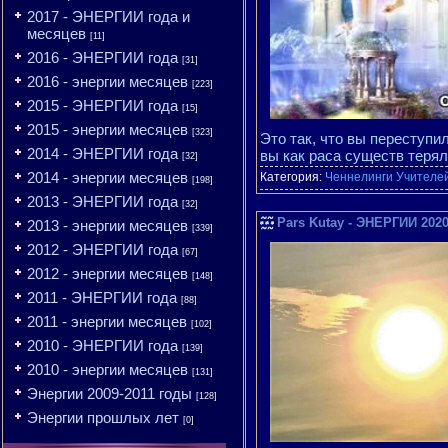
2017 - ЭНЕРГИИ года и
месяцев
[11]
2016 - ЭНЕРГИИ года
[31]
2016 - энергии месяцев
[223]
2015 - ЭНЕРГИИ года
[15]
2015 - энергии месяцев
[323]
Это так, что вы переступи
2014 - ЭНЕРГИИ года
вы как раса существ терял
[32]
2014 - энергии месяцев
Категория:
Ченнелинги Учителе
[198]
2013 - ЭНЕРГИИ года
[32]
Pars Kutay - ЭНЕРГИИ 2020
2013 - энергии месяцев
[339]
2012 - ЭНЕРГИИ года
[67]
2012 - энергии месяцев
[148]
2011 - ЭНЕРГИИ года
[88]
2011 - энергии месяцев
[102]
2010 - ЭНЕРГИИ года
[139]
2010 - энергии месяцев
[131]
Энергии 2009-2011 годы
[128]
Энергии прошлых лет
[0]