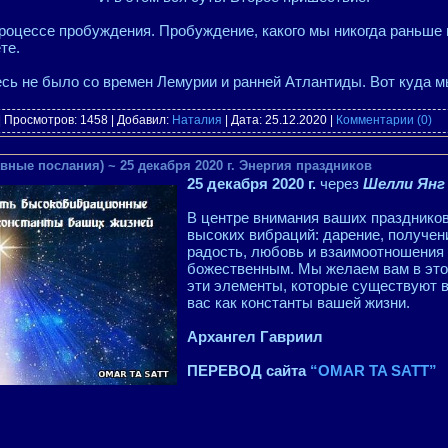
процессе пробуждения. Пробуждение, какого мы никогда раньше 
те.
есь не было со времен Лемурии и ранней Атлантиды. Вот куда
| Просмотров: 1458 | Добавил:
Наталия
| Дата:
25.12.2020
|
Комментарии (0)
вные послания) ~ 25 декабря 2020 г. Энергия праздников
25 декабря 2020 г.
через
Шелли Янг
В центре внимания ваших праздников
высоких вибраций: дарение, получени
радость, любовь и взаимоотношения ка
божественным. Мы желаем вам в это
эти элементы, которые существуют в 
вас как константы вашей жизни.
Архангел Гавриил
ПЕРЕВОД сайта
“OMAR TA SATT”