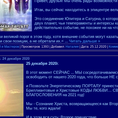
Привет, друзья! Мы очень рады возможности 
Итак, вы сейчас находитесь в эпицентре вел
Это соединение Юпитера и Сатурна, о котором
двух планет, чьи темпераменты и интересы к
действительно событие, не похожее ни на что
ли великий порог в этом году, хотя внешние события могут казат
и свои позиции, а не обретали их.<
...
Читать дальше »
й и Мастеров
| Просмотров: 1393 | Добавил:
Наталия
| Дата:
25.12.2020
|
Комме
. 24 декабря 2020
25 декабря 2020
г.
В этот момент СЕЙЧАС ... МЫ сосредотачиваемся
освободить от нашего 2020 года, что больше НЕ с
и Позвольте Энергетическому ПОРТАЛУ принес
Бриллиантовые и Христовые КОДЫ ЛЮБВИ… 
БЛАГОСЛОВЕНИЯ на 2021 год!
Мы - Сознание Христа, возвращающееся как Вто
Мы те, кого ждали!
И в этом вся суть: Второе пришествие.