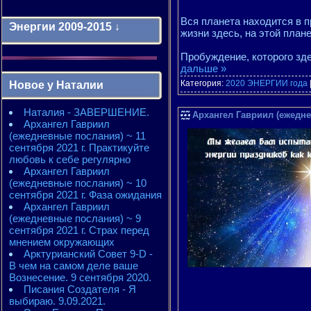
Вся планета находится в 
Энергии 2009-2015 ↓
жизни здесь, на этой плане
Пробуждение, которого зд
Энергии 2009-2011 годы
дальше »
2010 - энергии месяцев
Категория:
2020 ЭНЕРГИИ года
Новое у Наталии
2010 - ЭНЕРГИИ года
2011 - энергии месяцев
Наталия - ЗАВЕРШЕНИЕ.
2011 - ЭНЕРГИИ года
Архангел Гавриил (ежедне
Архангел Гавриил
2012 - энергии месяцев
(ежедневные послания) ~ 11
2012 - ЭНЕРГИИ года
сентября 2021 г. Практикуйте
2013 - энергии месяцев
любовь к себе регулярно
2013 - ЭНЕРГИИ года
Архангел Гавриил
2014 - энергии месяцев
(ежедневные послания) ~ 10
2014 - ЭНЕРГИИ года
сентября 2021 г. Фаза ожидания
2015 - энергии месяцев
Архангел Гавриил
2015 - ЭНЕРГИИ года
(ежедневные послания) ~ 9
сентября 2021 г. Страх перед
мнением окружающих
Арктурианский Совет 9-D -
В чем на самом деле ваше
Вознесение. 9 сентября 2020.
Писания Создателя - Я
выбираю. 9.09.2021.