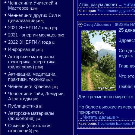
Ченнелинги Учителей и
Итак, разум любит
...
Чита
Мастеров
[1246]
Категория:
Ченнелинги других С
Ченнелинги других Сил и
цивилизаций
[4679]
Отец-Абсолют - ЖИЗНЬ НА 
2021 ЭНЕРГИИ года
[71]
25 дек
2021 - энергии месяцев
[395]
Здравст
2022 ЭНЕРГИИ года
[1]
Информация
Сегодня
[381]
«здесь 
Авторские материалы
(эзотерика, энергетика,
Главная
философия)
[1907]
Активации, медитации,
Что это
практики, техники
[827]
Ченнелинги Крайона
Любая 
[309]
Ченнелинги Гайи, Лемурии,
Для трехмерного мира это 
Атлантидіы
[87]
Публицистика
Но более высокие измерен
[8]
приоритеты.
Авторские материалы
...
Читать дальше »
(психология)
[34]
Категория:
Послания Единого, И
О жизни (психология
отношений)
[79]