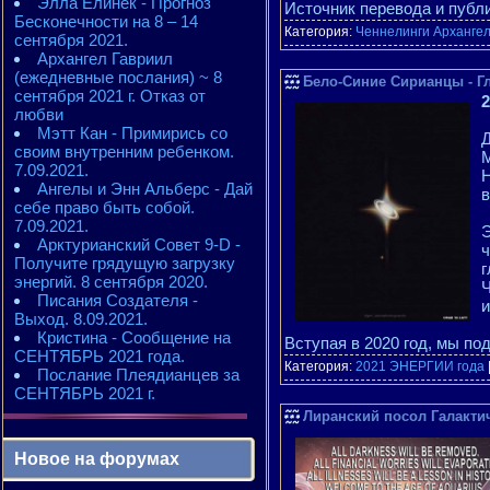
Элла Елинек - Прогноз
Источник перевода и публ
Бесконечности на 8 – 14
Категория:
Ченнелинги Арханге
сентября 2021.
Архангел Гавриил
(ежедневные послания) ~ 8
Бело-Синие Сирианцы - Гл
сентября 2021 г. Отказ от
2
любви
Мэтт Кан - Примирись со
Д
своим внутренним ребенком.
М
7.09.2021.
Н
Ангелы и Энн Альберс - Дай
в
себе право быть собой.
7.09.2021.
Э
Арктурианский Совет 9-D -
ч
Получите грядущую загрузку
г
энергий. 8 сентября 2020.
Ч
Писания Создателя -
и
Выход. 8.09.2021.
Кристина - Сообщение на
Вступая в 2020 год, мы по
СЕНТЯБРЬ 2021 года.
Категория:
2021 ЭНЕРГИИ года
Послание Плеядианцев за
СЕНТЯБРЬ 2021 г.
Лиранский посол Галактич
Новое на форумах