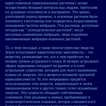
корне изменили первоначальные растения с целью
осуществлять больший контроль над людьми, притупляя
их духовные способности и восприятие. Это заняло
длительный период времени, и исконные растения были
понемногу уничтожены или подверглись возраставшему
понижению частоты вибрации. Эти растения, доступные
сегодня как " психоделические растения”, несут
негативно изменённые вибрации, лишь отдалённо
напоминающие вибрации исконных растений.
То, к чему молодые, а также многие взрослые люди на
Земле испытывают наркотическую зависимость, – это
вещества, увлекающие тех, кто к ним прибегает, на
низшие уровни астрального плана. В низших астральных
сферах наркоманы попадают на крючок и в плен
астральным сущностям, которым для своего выживания
нужны их энергии, что и является основной причиной
наркозависимости. Те, кто непрерывно предаётся
использованию этих веществ, вырабатывают в своём
эмоциональном теле и других тонких телах искажённые
энергии. Эти сущности обладают собственным
сознанием. Они реальные и живые, пребывающие в
низкоэнергетическом сознании, которое становится всё