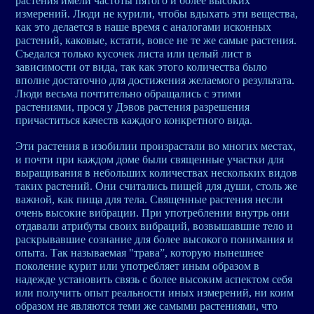
растения имели частоты пятого и более высоких
измерений. Люди не курили, чтобы вдыхать эти вещества,
как это делается в наше время с аналогами исконных
растений, каковые, кстати, вовсе не те же самые растения.
Съедался только кусочек листа или целый лист в
зависимости от вида, так как этого количества было
вполне достаточно для достижения желаемого результата.
Люди весьма почтительно обращались с этими
растениями, прося у Дэвов растения разрешения
причаститься качеств каждого конкретного вида.
Эти растения в изобилии произрастали во многих местах,
и почти при каждом доме были священные участки для
выращивания в небольших количествах нескольких видов
таких растений. Они считались пищей для души, столь же
важной, как пища для тела. Священные растения несли
очень высокие вибрации. При употреблении внутрь они
отдавали атрибуты своих вибраций, возвышавшие тело и
раскрывавшие сознание для более высокого понимания и
опыта. Так называемая "трава”, которую нынешнее
поколение курит или употребляет иным образом в
надежде установить связь с более высоким аспектом себя
или получить опыт реальности иных измерений, ни коим
образом не являются теми же самыми растениями, что