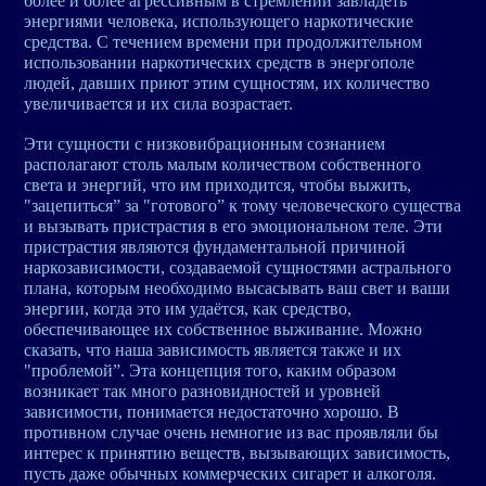
более и более агрессивным в стремлении завладеть
энергиями человека, использующего наркотические
средства. С течением времени при продолжительном
использовании наркотических средств в энергополе
людей, давших приют этим сущностям, их количество
увеличивается и их сила возрастает.
Эти сущности с низковибрационным сознанием
располагают столь малым количеством собственного
света и энергий, что им приходится, чтобы выжить,
"зацепиться” за "готового” к тому человеческого существа
и вызывать пристрастия в его эмоциональном теле. Эти
пристрастия являются фундаментальной причиной
наркозависимости, создаваемой сущностями астрального
плана, которым необходимо высасывать ваш свет и ваши
энергии, когда это им удаётся, как средство,
обеспечивающее их собственное выживание. Можно
сказать, что наша зависимость является также и их
"проблемой”. Эта концепция того, каким образом
возникает так много разновидностей и уровней
зависимости, понимается недостаточно хорошо. В
противном случае очень немногие из вас проявляли бы
интерес к принятию веществ, вызывающих зависимость,
пусть даже обычных коммерческих сигарет и алкоголя.