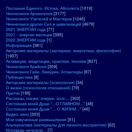
Послания Единого, Истока, Абсолюта
[1019]
Ченнелинги Архангелов
[3177]
Ченнелинги Учителей и Мастеров
[1246]
Ченнелинги других Сил и цивилизаций
[4679]
2021 ЭНЕРГИИ года
[71]
2021 - энергии месяцев
[395]
2022 ЭНЕРГИИ года
[1]
Информация
[381]
Авторские материалы (эзотерика, энергетика, философия)
[1907]
Активации, медитации, практики, техники
[827]
Ченнелинги Крайона
[309]
Ченнелинги Гайи, Лемурии, Атлантидіы
[87]
Публицистика
[8]
Авторские материалы (психология)
[34]
О жизни (психология отношений)
[79]
Притчи
[198]
Рассказы, сказки, очерки, эссе....
[303]
Состояния моей Души "...О ГЛАВНОМ..."
[48]
Состояния моей Души "... О ЖИЗНИ..."
[46]
Видео, кино
[303]
Мои озвученные размышления
[51]
Альтернатива (материалы для личного восприятия)
[62]
Исповедь читателя...
[7]