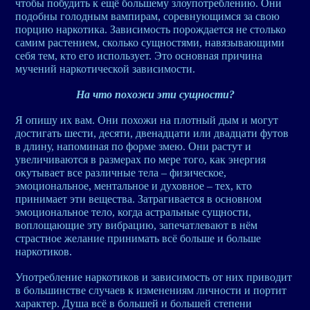
чтобы побудить к ещё большему злоупотреблению. Они
подобны голодным вампирам, соревнующимся за свою
порцию наркотика. Зависимость порождается не столько
самим растением, сколько сущностями, навязывающими
себя тем, кто его использует. Это основная причина
мучений наркотической зависимости.
На что похожи эти сущности?
Я опишу их вам. Они похожи на плотный дым и могут
достигать шести, десяти, двенадцати или двадцати футов
в длину, напоминая по форме змею. Они растут и
увеличиваются в размерах по мере того, как энергия
окутывает все различные тела – физическое,
эмоциональное, ментальное и духовное – тех, кто
принимает эти вещества. Затрагивается в основном
эмоциональное тело, когда астральные сущности,
воплощающие эту вибрацию, запечатлевают в нём
страстное желание принимать всё больше и больше
наркотиков.
Употребление наркотиков и зависимость от них приводит
в большинстве случаев к изменениям личности и портит
характер. Душа всё в большей и большей степени