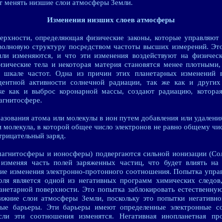
т менять низшие слои атмосферы Земли.
Изменения низших слоев атмосферы
ерхности, определяющая физические законы, которые управляют
волновую структуру посредством частоты высших измерений. Это
ли изменяются, и что эти изменения воздействуют на физичес
зические тела и некоторая материя становятся менее плотными,
по шкале частот. Одна из причин этих планетарных изменений 
дентной активности солнечной радиации, так же как и других
же как и выброс коронарной массы, создают радиацию, котора
агнитосфере.
азования атома или молекулы в ион путем добавления или удалени
ли молекула, в которой общее число электронов не равно общему чи
трицательный заряд.
агнитосферы и ионосферы) подвергаются сильной ионизации (Сол
 изменяя часть полей заряженных частиц, что будет влиять н
вие изменения электронно-протонного соотношения. Попытка упра
ля является одной из негативных программ химических следов,
нетарной поверхности. Это попытка заблокировать естественну
ижние слои атмосферы Земли, поскольку это попытки негативн
ные барьеры. Эти барьеры имеют определенные электронные с
сли эти соотношения изменятся. Негативная инопланетная пр