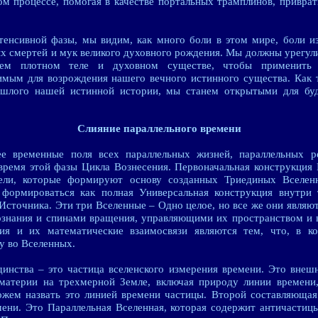
том процессе, помогая в качестве портальных трамплинов, привра
тенсивной фазы, мы видим, как много боли в этом мире, боли и
ых смертей и мук великого духовного рождения. Мы должны урегул
ем плотном теле и духовном существе, чтобы применить
имым для возрождения нашего вечного истинного существа. Как
рошлого нашей истинной истории, мы станем открытыми для бу
Слияние параллельного времени
е временные поля всех параллельных жизней, параллельных р
время этой фазы Цикла Вознесения. Первоначальная конструкци
лели, которые формируют основу созданных Триединых Вселен
 формироваться как полная Универсальная конструкция внутри
Источника. Эти три Вселенные – Одно целое, но все же они являю
ознания и спинами вращения, управляющими их пространством и 
ия и их математические взаимосвязи являются тем, что, в ко
у во Вселенных.
инства – это частица вселенского измерения времени. Это внеш
материи на трехмерной Земле, включая природу линии времен
жем назвать это линией времени частицы. Второй составляющая 
мени. Это Параллельная Вселенная, которая содержит античастицы