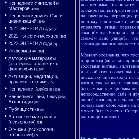
Ченнелинги Учителей и
искаженными становятся 
Мастеров
[1246]
блокировки, которые генети
Ченнелинги других Сил и
на «актеров», играющих ро
цивилизаций
поэтому наши маски личн
[4679]
управлять этими образам
2021 ЭНЕРГИИ года
[71]
самообмана. Когда мы дос
2021 - энергии месяцев
[395]
сможем ясно увидеть, что
2022 ЭНЕРГИИ года
замаскированные личности 
[1]
Информация
[381]
Момент осознания, что пос
Авторские материалы
в прошлом (когда мы проек
(эзотерика, энергетика,
золотыми нитями, вплетенны
философия)
[1907]
или события сознательно 
Активации, медитации,
поскольку они выходят на п
практики, техники
жизни, так же как и личны
[827]
быть момент «Пребывания в
Ченнелинги Крайона
[309]
непосредственно себе и др
Ченнелинги Гайи, Лемурии,
нашей жизнью, и недавно мо
Атлантидіы
[87]
основывали свою жизнь на с
Публицистика
[8]
может быть ужасно. Состра
Авторские материалы
настоящий момент.
(психология)
[34]
О жизни (психология
отношений)
[79]
Пришло время, когда основ