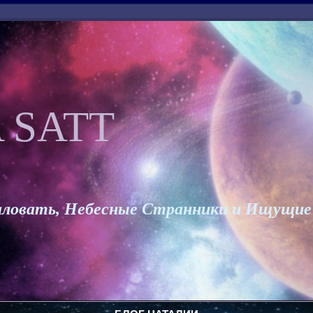
 SATT
ловать, Небесные Странники и Ищущие