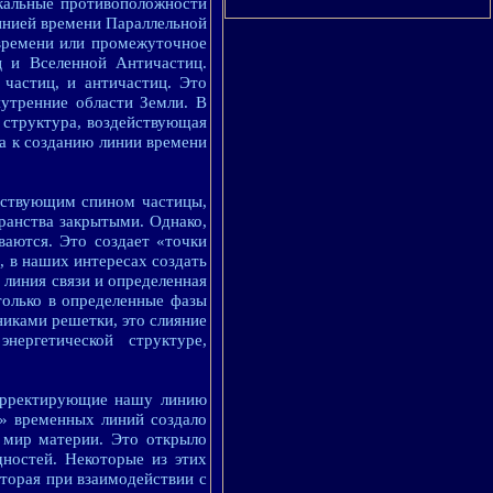
кальные противоположности
инией времени Параллельной
времени или промежуточное
ц и Вселенной Античастиц.
частиц, и античастиц. Это
нутренние области Земли. В
 структура, воздействующая
па к созданию линии времени
етствующим спином частицы,
ранства закрытыми. Однако,
ваются. Это создает «точки
, в наших интересах создать
 линия связи и определенная
только в определенные фазы
никами решетки, это слияние
нергетической структуре,
орректирующие нашу линию
е» временных линий создало
 мир материи. Это открыло
ностей. Некоторые из этих
оторая при взаимодействии с