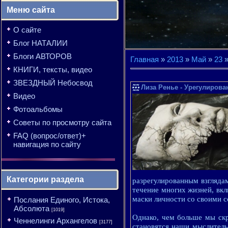
Меню сайта
О сайте
Блог НАТАЛИИ
Блоги АВТОРОВ
Главная
»
2013
»
Май
»
23
»
КНИГИ, тексты, видео
ЗВЕЗДНЫЙ Небосвод
Лиза Ренье - Урегулиро
Видео
Фотоальбомы
Советы по просмотру сайта
FAQ (вопрос/ответ)+
навигация по сайту
Категории раздела
разрегулированным взглядам
течение многих жизней, вкл
маски личности со своими с
Послания Единого, Истока,
Абсолюта
[1019]
Однако, чем больше мы скр
Ченнелинги Архангелов
[3177]
становятся наши мыслитель