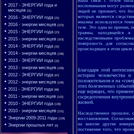
наша связь с телом была
2017 - ЭНЕРГИИ года и
воспоминания могут размещ
месяцев
людей не признает, что бо
[11]
которых являются следств
2016 - ЭНЕРГИИ года
[31]
миазмы используются темн
2016 - энергии месяцев
[223]
теле. Это одна из причин, 
2015 - ЭНЕРГИИ года
травмы, находящейся в 
[15]
наследственными проблема
2015 - энергии месяцев
[323]
поверхность для согласо
2014 - ЭНЕРГИИ года
[32]
происходящее в этом цикле
2014 - энергии месяцев
[198]
2013 - ЭНЕРГИИ года
[32]
2013 - энергии месяцев
[339]
Благодаря этой интенсив
2012 - ЭНЕРГИИ года
истории человечества и 
[67]
положительном и на «сове
2012 - энергии месяцев
[148]
этих болезненных событий
2011 - ЭНЕРГИИ года
[88]
еще верящих, что примене
2011 - энергии месяцев
сосредоточения внутренне
[102]
жизней.
2010 - ЭНЕРГИИ года
[139]
2010 - энергии месяцев
[131]
Наследственное прошлое, с
Энергии 2009-2011 годы
восстановления. Согласова
[128]
на многие другие измере
Энергии прошлых лет
[0]
постижение того, что прои