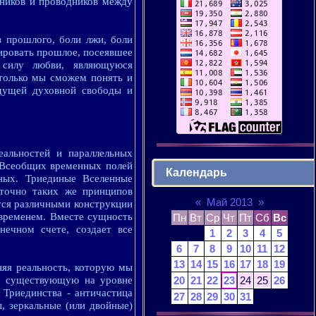
тников и проводников между
з прошлого, боли лжи, боли
ировать прошлое, посеявшее
 силу любви, являющуюся
 только мы сможем понять и
дущей духовной свободы и
еальностей и параллельных
я Всеобщих временных полей
Календарь
ных. Триединые Вселенные
 точно таких же принципов
«
Май 2013
»
тся различными конструкции
временем. Вместе сущность
Пн
Вт
Ср
Чт
Пт
Сб
Вс
нечном счете, создает все
1
2
3
4
5
6
7
8
9
10
11
12
13
14
15
16
17
18
19
няя реальность, которую мы
20
21
22
23
24
25
26
и, существующую на уровне
Триединства - античастица
27
28
29
30
31
, зеркальные (или двойные)