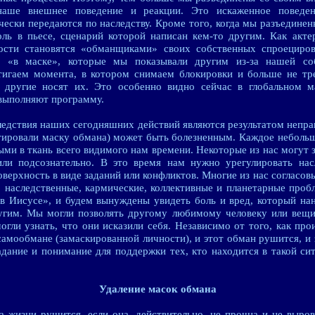
наше внешнее поведение и реакции. Это искаженное поведени
чески передаются по наследству. Кроме того, когда мы разъедин
ль в пьесе, сценарий которой написан кем-то другим. Как акт
ости становятся «обманщиками» своих собственных спроециров
и «в маске», которые мы показывали другим из-за нашей со
тигаем момента, в котором снимаем блокировки и больше не тр
 другие носят их. Это особенно видно сейчас в глобальном м
выполняют программу.
ледствия наших сегодняшних действий являются результатом непр
тировали маску обмана) может быть болезненным. Каждое небольш
ми в ткань всего видимого нам времени. Некоторые из нас могут
или подсознательно. В это время нам нужно урегулировать нас
оверхность в виде заданий или конфликтов. Многие из нас соглас
е, наследственные, кармические, коллективные и планетарные про
 Иисусе», и будем вынуждены увидеть боль и вред, который на
угим. Мы могли позволять другому любимому человеку или вещи,
гли узнать, что они исказили себя. Независимо от того, как пр
амообмане (замаскированной личности), и этот обман рушится, и з
дание и понимание для поддержки тех, кто находится в такой си
Удаление масок обмана
а жизни рушится, если она, действительно, не прочна и не выро