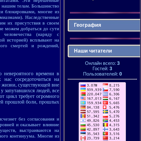
антатами. Эти нерешенные
м нашим телам. Большинство
ми блокировками, многие из
миазмами). Наследственные
им их присутствия в своем
География
 не можем добраться до сути
 человечества (наряду с
ой историей) всплывают на
ного смертей и рождений,
Наши читатели
Онлайн всего:
3
Гостей:
3
о невероятного времени в
Пользователей:
0
х нас сосредоточиться на
е жизни, существующей вне
у запутавшихся людей, все
от цикл требует огромного
сей прошлой боли, прошлых
счезнет без согласования и
ровней и оказывает влияние
уществ, выстраиваются на
ного континуума. Многие из