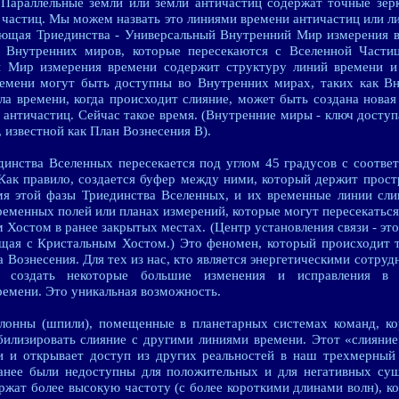
 Параллельные земли или земли античастиц содержат точные зер
 частиц. Мы можем назвать это линиями времени античастиц или л
ляющая Триединства - Универсальный Внутренний Мир измерения 
ь Внутренних миров, которые пересекаются с Вселенной Части
 Мир измерения времени содержит структуру линий времени и 
ремени могут быть доступны во Внутренних мирах, таких как В
а времени, когда происходит слияние, может быть создана новая
 античастиц. Сейчас такое время. (Внутренние миры - ключ досту
 известной как План Вознесения B).
инства Вселенных пересекается под углом 45 градусов с соотв
Как правило, создается буфер между ними, который держит прост
мя этой фазы Триединства Вселенных, и их временные линии сли
ременных полей или планах измерений, которые могут пересекаться
 Хостом в ранее закрытых местах. (Центр установления связи - это
щая с Кристальным Хостом.) Это феномен, который происходит 
 Вознесения. Для тех из нас, кто является энергетическими сотруд
ь создать некоторые большие изменения и исправления в э
ремени. Это уникальная возможность.
лонны (шпили), помещенные в планетарных системах команд, к
билизировать слияние с другими линиями времени. Этот «слияни
ти и открывает доступ из других реальностей в наш трехмерный
ранее были недоступны для положительных и для негативных сущ
жат более высокую частоту (с более короткими длинами волн), к