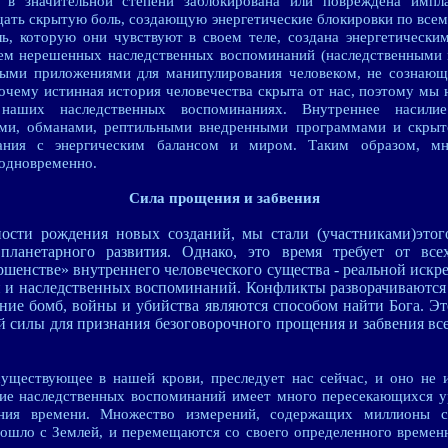
 в значительной степени заблокирована или повреждена импл
ать скрытую боль, создающую энергетические блокировки по все
ль, которую они чувствуют в своем теле, создана энергетически
ием нерешенных наследственных воспоминаний (наследственными 
ыми приложениями для манипулирования человеком, не сознающ
почему истинная история человечества скрыта от нас, поэтому мы
наших наследственных воспоминаниях. Внутреннее насилие
ми, обманами, рептильными внедренными программами и скрыт
вания с энергическим балансом и миром. Таким образом, м
 одновременно.
Сила прощения и забвения
ности рождения новых созданий, мы стали (участниками)этог
планетарного развития. Однако, это время требует от все
ршенстве» внутреннего человеческого существа - реальной искр
 и наследственных воспоминаний. Конфликты разворачиваются 
ние бомб, войны и убийства являются способом найти Бога. Эт
й силы для признания безоговорочного прощения и забвения в
уществующее в нашей крови, преследует нас сейчас, и оно не и
ние наследственных воспоминаний имеет много пересекающихся у
ния времени. Множество измерений, содержащих миллионы с
зошло с Землей, и перемещаются со своего определенного времен