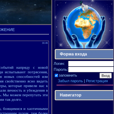
ДОЛЖЕНИЕ
16:46
Форма входа
Логин:
 событий напряду с новой
Пароль:
ди испытывают потрясения,
запомнить
ия новых способностей или
Забыл пароль
|
Регистрация
я свойственно ясно видеть
ры, которые привели нас к
вали личность и убеждения в
Навигатор
ть. Мы можем перепутать эти
ми так долго.
ми, боящимися и хаотичными
нутренним духом, тем более