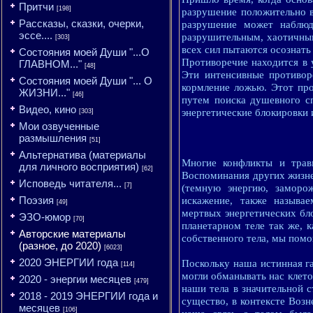
Притчи
[198]
разрушение положительно в
Рассказы, сказки, очерки,
разрушение может наблюд
эссе....
разрушительным, хаотичным
[303]
всех сил пытаются осознать
Состояния моей Души "...О
Противоречие находится в 
ГЛАВНОМ..."
[48]
Эти интенсивные противор
Состояния моей Души "... О
кормление ложью. Этот про
ЖИЗНИ..."
[46]
путем поиска душевного с
Видео, кино
энергетические блокировки 
[303]
Мои озвученные
размышления
[51]
Альтернатива (материалы
Многие конфликты и трав
для личного восприятия)
[62]
Воспоминания других жизне
Исповедь читателя...
[7]
(темную энергию, заморож
Поэзия
искажение, также называ
[49]
мертвых энергетических бл
ЭЗО-юмор
[70]
планетарном теле так же, 
Авторские материалы
собственного тела, мы пом
(разное, до 2020)
[6023]
2020 ЭНЕРГИИ года
Поскольку наша истинная г
[114]
могли обманывать нас клет
2020 - энергии месяцев
[479]
наши тела в значительной 
2018 - 2019 ЭНЕРГИИ года и
существо, в контексте Воз
месяцев
[106]