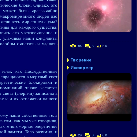
ические блоки. Однако, это
и может быть чрезвычайно
 макромире много людей изо
ужели весь мир сошел с ума?
тины для каждого существа.
вить его увековечивание и
е, улаживая наши конфликты
особны очистить и удалить
84
3
5.0
Творение.
Информер
телах как Наследственные
ревращаются в мертвый свет
ергетические блокировки и
поминаний также касается
света (энергии) записаны в
азмы и их отпечатки нашего
тому наши собственные тела
 том, как мы уже говорили,
как многомерное энергичное
ой памяти. Тело разумно, и
29
0
0.0