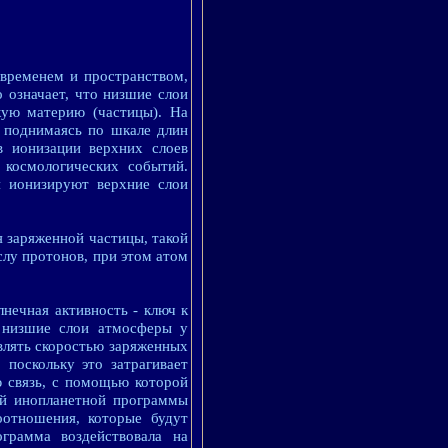
 временем и пространством,
 означает, что низшие слои
кую материю (частицы). На
 поднимаясь по шкале длин
в ионизации верхних слоев
 космологических событий.
я ионизируют верхние слои
я заряженной частицы, такой
слу протонов, при этом атом
нечная активность - ключ к
а низшие слои атмосферы у
влять скоростью заряженных
 поскольку это затрагивает
ю связь, с помощью которой
ой инопланетной программы
оотношения, которые будут
ограмма воздействовала на