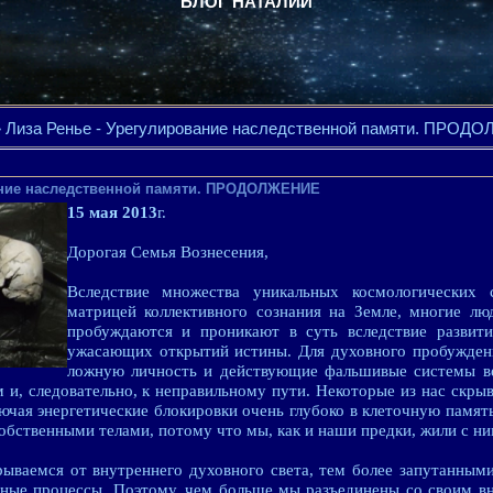
БЛОГ НАТАЛИИ
 Лиза Ренье - Урегулирование наследственной памяти. ПРО
вание наследственной памяти. ПРОДОЛЖЕНИЕ
15 мая 2013
г.
Дорогая Семья Вознесения,
Вследствие множества уникальных космологических
матрицей коллективного сознания на Земле, многие лю
пробуждаются и проникают в суть вследствие развит
ужасающих открытий истины. Для духовного пробуждени
ложную личность и действующие фальшивые системы ве
 и, следовательно, к неправильному пути. Некоторые из нас скры
ючая энергетические блокировки очень глубоко в клеточную памя
обственными телами, потому что мы, как и наши предки, жили с ни
ываемся от внутреннего духовного света, тем более запутанны
ные процессы. Поэтому, чем больше мы разъединены со своим в