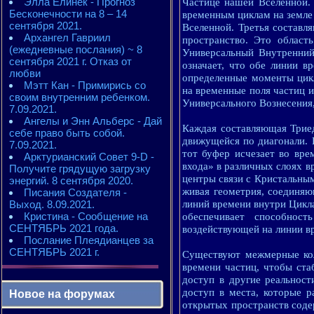
Элла Елинек - Прогноз
Частице нашей Вселенной.
Бесконечности на 8 – 14
временным циклам на земле
сентября 2021.
Вселенной. Третья состав
Архангел Гавриил
пространство. Это област
(ежедневные послания) ~ 8
Универсальный Внутренний
сентября 2021 г. Отказ от
означает, что обе линии в
любви
определенные моменты цикл
Мэтт Кан - Примирись со
на временные поля частиц и
своим внутренним ребенком.
Универсального Вознесения,
7.09.2021.
Ангелы и Энн Альберс - Дай
Каждая составляющая Триед
себе право быть собой.
движущейся по диагонали. 
7.09.2021.
тот буфер исчезает во вре
Арктурианский Совет 9-D -
входа» в различных слоях в
Получите грядущую загрузку
центры связи с Кристальным
энергий. 8 сентября 2020.
живая геометрия, соединяю
Писания Создателя -
Выход. 8.09.2021.
линий времени внутри Цикла
Кристина - Сообщение на
обеспечивает способност
СЕНТЯБРЬ 2021 года.
воздействующей на линии в
Послание Плеядианцев за
СЕНТЯБРЬ 2021 г.
Существуют межмерные ко
времени частиц, чтобы ста
доступ в другие реальнос
доступ в места, которые 
Новое на форумах
открытых пространств содер