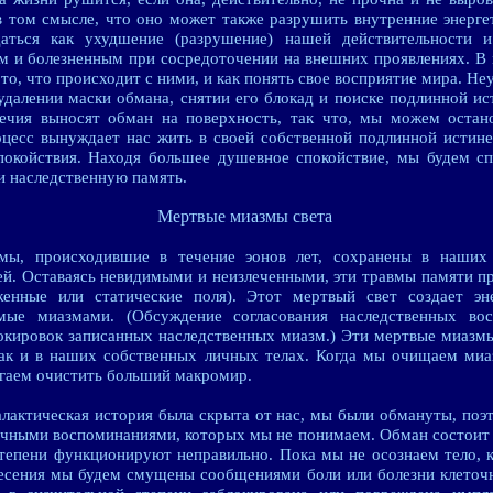
 том смысле, что оно может также разрушить внутренние энергет
аться как ухудшение (разрушение) нашей действительности 
 и болезненным при сосредоточении на внешних проявлениях. В
 то, что происходит с ними, и как понять свое восприятие мира. Не
удалении маски обмана, снятии его блокад и поиске подлинной ис
ечия выносят обман на поверхность, так что, мы можем остано
цесс вынуждает нас жить в своей собственной подлинной истин
покойствия. Находя большее душевное спокойствие, мы будем сп
и наследственную память.
Мертвые миазмы света
мы, происходившие в течение эонов лет, сохранены в наших 
й. Оставаясь невидимыми и неизлеченными, эти травмы памяти п
енные или статические поля). Этот мертвый свет создает эн
емые миазмами. (Обсуждение согласования наследственных вос
окировок записанных наследственных миазм.) Эти мертвые миазмы 
как и в наших собственных личных телах. Когда мы очищаем ми
огаем очистить больший макромир.
алактическая история была скрыта от нас, мы были обмануты, поэ
очными воспоминаниями, которых мы не понимаем. Обман состоит в
степени функционируют неправильно. Пока мы не осознаем тело, 
несения мы будем смущены сообщениями боли или болезни клеточн