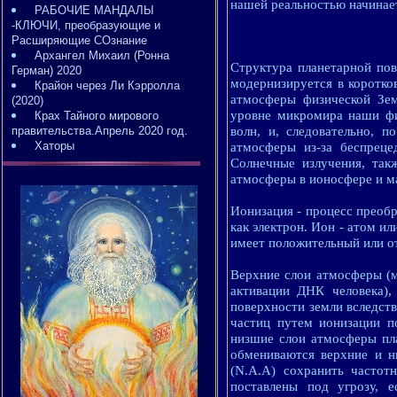
нашей реальностью начинае
РАБОЧИЕ МАНДАЛЫ
-КЛЮЧИ, преобразующие и
Расширяющие СОзнание
Архангел Михаил (Ронна
Структура планетарной пов
Герман) 2020
модернизируется в коротко
Крайон через Ли Кэрролла
атмосферы физической Зем
(2020)
уровне микромира наши фи
Крах Тайного мирового
правительства.Апрель 2020 год.
волн, и, следовательно, 
Хаторы
атмосферы из-за беспреце
Солнечные излучения, так
атмосферы в ионосфере и м
Ионизация - процесс преобр
как электрон. Ион - атом и
имеет положительный или о
Верхние слои атмосферы (м
активации ДНК человека),
поверхности земли вследст
частиц путем ионизации по
низшие слои атмосферы пла
обмениваются верхние и н
(N.A.A) сохранить частот
поставлены под угрозу, е