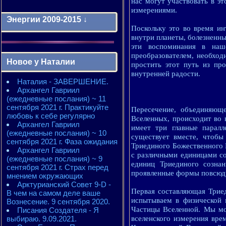
нас могут участвовать в э
измерениями.
Энергии 2009-2015 ↓
Поскольку это во время ин
внутри планеты, болезненн
эти воспоминания в наш
Энергии 2009-2011 годы
2010 - энергии месяцев
преобразователем, необход
Новое у Наталии
2010 - ЭНЕРГИИ года
простить этот путь из п
2011 - энергии месяцев
внутренней радости.
Наталия - ЗАВЕРШЕНИЕ.
2011 - ЭНЕРГИИ года
Архангел Гавриил
2012 - энергии месяцев
(ежедневные послания) ~ 11
2012 - ЭНЕРГИИ года
сентября 2021 г. Практикуйте
2013 - энергии месяцев
Пересечение, объединяюще
любовь к себе регулярно
2013 - ЭНЕРГИИ года
Вселенных, происходит во 
Архангел Гавриил
2014 - энергии месяцев
имеет три главные парал
(ежедневные послания) ~ 10
2014 - ЭНЕРГИИ года
существует вместе, чтобы
сентября 2021 г. Фаза ожидания
2015 - энергии месяцев
Триединого Божественного 
Архангел Гавриил
2015 - ЭНЕРГИИ года
с различными единицами с
(ежедневные послания) ~ 9
единиц Триединого сознан
сентября 2021 г. Страх перед
проявленные формы повсюд
мнением окружающих
Арктурианский Совет 9-D -
Первая составляющая Триед
В чем на самом деле ваше
испытываем в физической 
Вознесение. 9 сентября 2020.
Частицы Вселенной. Мы мо
Писания Создателя - Я
выбираю. 9.09.2021.
вселенского измерения вре