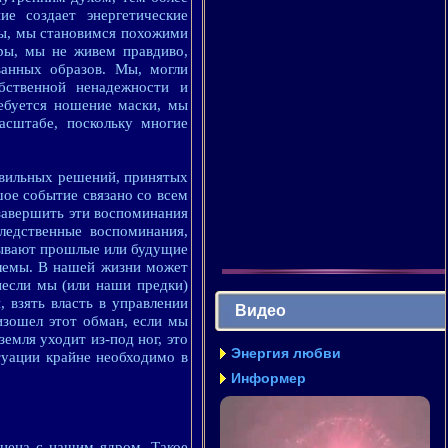
е создает энергетические
ены, мы становимся похожими
еры, мы не живем правдиво,
анных образов. Мы, могли
бственной ненадежности и
ебуется ношение маски, мы
асштабе, поскольку многие
авильных решений, принятых
ое событие связано со всем
 завершить эти воспоминания
ледственные воспоминания,
овывают прошлые или будущие
блемы. В нашей жизни может
несли мы (или наши предки)
 взять власть в управлении
Видео
оизошел этот обман, если мы
емля уходит из-под ног, это
Энергия любви
туации крайне необходимо в
Информер
внена с нашим ядром. Такое