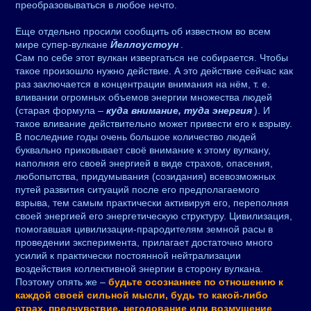
преобразовываться в любое нечто.
Еще отдельно просили сообщить об известном во всем
мире супер-вулкане
Йеллоустоун
.
Сам по себе этот вулкан извергаться не собирается. Чтобы
такое произошло нужно действие. А это действие сейчас как
раз заключается в концентрации внимания на нём, т. е.
вливании огромных объемов энергии множества людей
(старая формула –
куда внимание, туда энергия
). И
такое вливание действительно может привести его к взрыву.
В последние годы очень большое количество людей
буквально приковывает своё внимание к этому вулкану,
наполняя его своей энергией в виде страхов, опасения,
любопытства, придумывания (созидания) всевозможных
путей развития ситуаций после его предполагаемого
взрыва, тем самым практически активируя его, переполняя
своей энергией его энергетическую структуру. Цивилизация,
помогавшая цивилизации-прародителям земной расы в
проведении эксперимента, прилагает достаточно много
усилий к практически постоянной нейтрализации
воздействия коллективной энергии в сторону вулкана.
Поэтому опять же –
будьте осознаннее по отношению к
каждой своей сильной мысли, будь то какой-либо
страх, предчувствие, негодование или возмущение