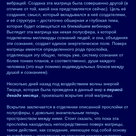
вибраций. Создана эта матрица была совершенно другой (в
отличие от той, какой она представляется сейчас). Цель её
создания, смысл, который вкладывался в неё создателями,
и её структура – достаточно обширная и глубокая тема,
которая будет освещаться на ближайшем вебинаре.
Выглядит эта матрица как некая полусфера, к которой
подключены миллиарды сознаний людей, и она, объединяя
эти сознания, создает единое энергетическое поле. Поверх
матрицы имеется определенного рода прослойка,
отделяющая эту общую, теперь уже, систему сознания от
более тонких планов, и соответственно, души каждого
человека (это еще помимо индивидуальных блоков между
душой и сознанием).
Несколько дней назад под воздействием волны энергий
Творца, которая была проведена в данный мир в
первой
декаде месяца
, произошло вскрытие этой матрицы.
Вскрытие заключается в отделении описанной прослойки от
полусферы, с довольно значительным теперь
пространством между ними. Стоит сказать, что пока эта
прослойка находилась непосредственно поверх матрицы,
такое действие, как созидание, имеющее под собой основу
мыслеформы, исходящую из сознания каждого человека,