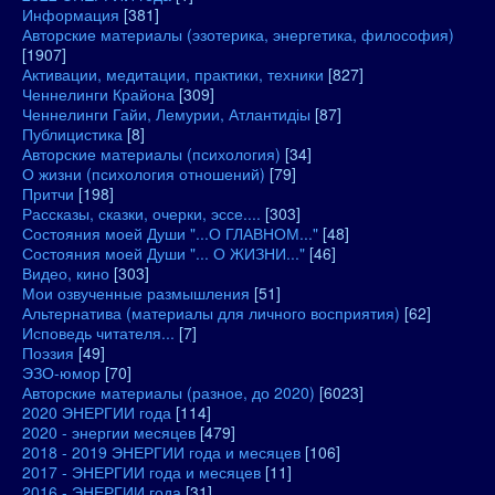
Информация
[381]
Авторские материалы (эзотерика, энергетика, философия)
[1907]
Активации, медитации, практики, техники
[827]
Ченнелинги Крайона
[309]
Ченнелинги Гайи, Лемурии, Атлантидіы
[87]
Публицистика
[8]
Авторские материалы (психология)
[34]
О жизни (психология отношений)
[79]
Притчи
[198]
Рассказы, сказки, очерки, эссе....
[303]
Состояния моей Души "...О ГЛАВНОМ..."
[48]
Состояния моей Души "... О ЖИЗНИ..."
[46]
Видео, кино
[303]
Мои озвученные размышления
[51]
Альтернатива (материалы для личного восприятия)
[62]
Исповедь читателя...
[7]
Поэзия
[49]
ЭЗО-юмор
[70]
Авторские материалы (разное, до 2020)
[6023]
2020 ЭНЕРГИИ года
[114]
2020 - энергии месяцев
[479]
2018 - 2019 ЭНЕРГИИ года и месяцев
[106]
2017 - ЭНЕРГИИ года и месяцев
[11]
2016 - ЭНЕРГИИ года
[31]