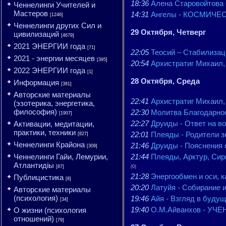
18:36
Алена Старовойтова 
Ченнелинги Учителей и
Мастеров
14:31
Ангелы - КОСМИЧЕСКА
[1246]
Ченнелинги других Сил и
29 Октября, Четверг
цивилизаций
[4679]
2021 ЭНЕРГИИ года
[71]
22:05
Теосий – Стабилизац
2021 - энергии месяцев
[395]
20:54
Архистратиг Михаил,
2022 ЭНЕРГИИ года
[1]
28 Октября, Среда
Информация
[381]
Авторские материалы
22:41
Архистратиг Михаил,
(эзотерика, энергетика,
философия)
22:30
Молитва Благодарнос
[1907]
22:27
Друиды - Ответ на во
Активации, медитации,
практики, техники
22:01
Плеяды - Родители з
[827]
Ченнелинги Крайона
21:46
Друиды - Пояснения о
[309]
Ченнелинги Гайи, Лемурии,
21:44
Плеяды, Арктур, Сир
Атлантидіы
[87]
(0)
21:28
Энергообмен и оси, к
Публицистика
[8]
20:20
Латуйя - Собирание 
Авторские материалы
(психология)
19:46
Айя - Взгляд в будущ
[34]
19:40
О.М.Айванхов - У
О жизни (психология
отношений)
[79]