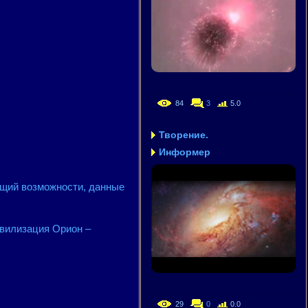
84
3
5.0
Творение.
Информер
ющий возможности, данные
вилизация Орион –
29
0
0.0