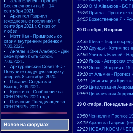
Элла Елинек - Прогноз
Бесконечности на 8 – 14
16:20
О.М.Айванхов - БО
сентября 2021.
15:26
Притча - Прочтите э
Архангел Гавриил
14:55
Божественное Я - Ро
(ежедневные послания) ~ 8
сентября 2021 г. Отказ от
20 Октября, Вторник
любви
Мэтт Кан - Примирись со
своим внутренним ребенком.
23:35
Шива - Твори посред
7.09.2021.
23:10
Друиды - Хотим позна
Ангелы и Энн Альберс - Дай
22:56
Учитель Елисей - Нау
себе право быть собой.
19:28
Янош - Авторская ст
7.09.2021.
Арктурианский Совет 9-D -
19:20
Янош - Энергии с 19 
Получите грядущую загрузку
19:10
от Альмин - Прогноз 
энергий. 8 сентября 2020.
18:11
Цивилизация Кристал
Писания Создателя -
Выход. 8.09.2021.
09:59
Цивилизация Андроме
Кристина - Сообщение на
09:59
Цивилизация Андроме
СЕНТЯБРЬ 2021 года.
Послание Плеядианцев за
19 Октября, Понедельни
СЕНТЯБРЬ 2021 г.
23:50
Ченнелинг Прогноз 19
23:19
Архангел Гавриил (еж
Новое на форумах
22:23
НОВАЯ КОСМИЧЕСКАЯ 