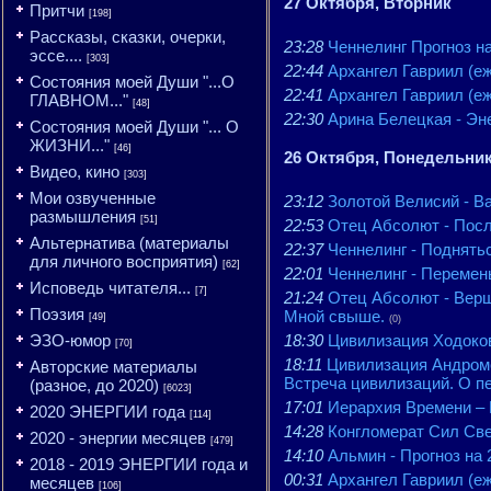
27 Октября, Вторник
Притчи
[198]
Рассказы, сказки, очерки,
23:28
Ченнелинг Прогноз на
эссе....
[303]
22:44
Архангел Гавриил (еж
Состояния моей Души "...О
22:41
Архангел Гавриил (еж
ГЛАВНОМ..."
[48]
22:30
Арина Белецкая - Эне
Состояния моей Души "... О
ЖИЗНИ..."
[46]
26 Октября, Понедельни
Видео, кино
[303]
Мои озвученные
23:12
​Золотой Велисий - В
размышления
[51]
22:53
Отец Абсолют - Посла
Альтернатива (материалы
22:37
Ченнелинг - Поднятьс
для личного восприятия)
[62]
22:01
Ченнелинг - Перемены
Исповедь читателя...
[7]
21:24
Отец Абсолют - Верш
Поэзия
Мной свыше.
[49]
(0)
ЭЗО-юмор
18:30
Цивилизация Ходоков
[70]
18:11
Цивилизация Андроме
Авторские материалы
Встреча цивилизаций. О пе
(разное, до 2020)
[6023]
17:01
Иерархия Времени – 
2020 ЭНЕРГИИ года
[114]
14:28
Конгломерат Сил Све
2020 - энергии месяцев
[479]
14:10
Альмин‬ - Прогноз на 
2018 - 2019 ЭНЕРГИИ года и
00:31
Архангел Гавриил (еж
месяцев
[106]