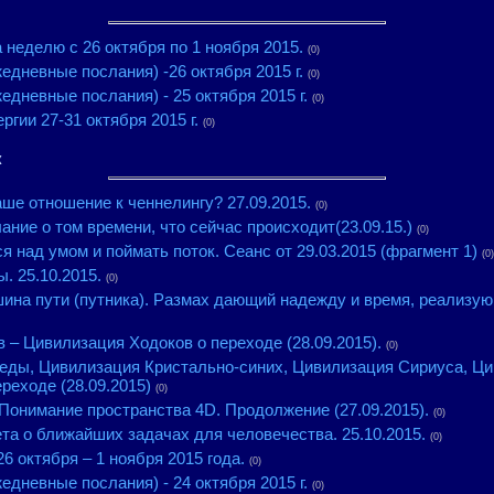
 неделю с 26 октября по 1 ноября 2015.
(0)
едневные послания) -26 октября 2015 г.
(0)
едневные послания) - 25 октября 2015 г.
(0)
ргии 27-31 октября 2015 г.
(0)
к
аше отношение к ченнелингу? 27.09.2015.
(0)
ние о том времени, что сейчас происходит(23.09.15.)
(0)
я над умом и поймать поток. Сеанс от 29.03.2015 (фрагмент 1)
(0)
. 25.10.2015.
(0)
ина пути (путника). Размах дающий надежду и время, реализу
 – Цивилизация Ходоков о переходе (28.09.2015).
(0)
ды, Цивилизация Кристально-синих, Цивилизация Сириуса, Ци
реходе (28.09.2015)
(0)
Понимание пространства 4D. Продолжение (27.09.2015).
(0)
та о ближайших задачах для человечества. 25.10.2015.
(0)
26 октября – 1 ноября 2015 года.
(0)
едневные послания) - 24 октября 2015 г.
(0)