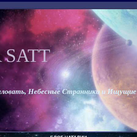
 SATT
ловать, Небесные Странники и Ищущие