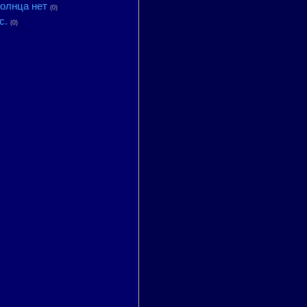
Солнца нет
(0)
с.
(0)