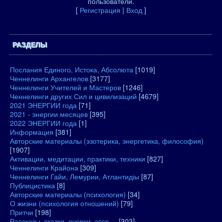
пользователи.
[
Регистрация
|
Вход
]
РАЗДЕЛЫ
Послания Единого, Истока, Абсолюта
[1019]
Ченнелинги Архангелов
[3177]
Ченнелинги Учителей и Мастеров
[1246]
Ченнелинги других Сил и цивилизаций
[4679]
2021 ЭНЕРГИИ года
[71]
2021 - энергии месяцев
[395]
2022 ЭНЕРГИИ года
[1]
Информация
[381]
Авторские материалы (эзотерика, энергетика, философия)
[1907]
Активации, медитации, практики, техники
[827]
Ченнелинги Крайона
[309]
Ченнелинги Гайи, Лемурии, Атлантидіы
[87]
Публицистика
[8]
Авторские материалы (психология)
[34]
О жизни (психология отношений)
[79]
Притчи
[198]
Рассказы, сказки, очерки, эссе....
[303]