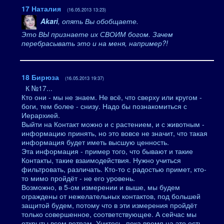
17
Наталия
(16.05.2013 13:23)
Akari
, опять Вы обобщаете.
Это ВЫ признаете их СВОИМ богом. Зачем
перебрасывать это и на меня, например?!
18
Бирюза
(16.05.2013 19:37)
К №17...
Кто они - мы не знаем. Не всё, что сверху или кругом -
боги, тем более - снизу. Надо бы познакомиться с
Иерархией.
Выйти на Контакт можно и с растением, и с животным -
информацию принять, но это вовсе не значит, что такая
информация будет иметь высшую ценность.
Эта информация - пример того, что бывают и такие
Контакты, такие взаимодействия. Нужно учиться
фильтровать, различать. Кто-то с радостью примет, кто-
то мимо пройдёт - не его уровень.
Возможно, в 5-ом измерении и выше, мы будем
ограждены от нежелательных контактов, под большей
защитой будем, потому что в эти измерения пройдёт
только совершенное, соответствующее. А сейчас мы
открыты всем ветрам. Учитесь, пока время на это есть,