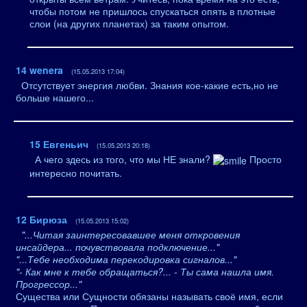
чтобы потом не пришлось спускаться опять в плотные
слои (на других планетах) за таким опытом.
14
wenera
(15.05.2013 17:04)
Отсутствует энергия любви. Знания кое-какие есть,но не
больше нашего...
15
Евгеньич
(15.05.2013 20:18)
А чего здесь из того, что мы НЕ знали?
Просто
интересно почитать.
12
Бирюза
(15.05.2013 15:02)
"...Читая заинтересовавшее меня откровения
инсайдера... почувствовала подключение..."
"...Тебе необходима перекодировка сигналов..."
"- Как мне к тебе обращаться?... - Ты сама нашла имя.
Прогрессор..."
Существа или Сущности обязаны называть своё имя, если