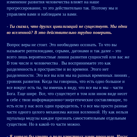
изменение развития человечества влияет на наше
прогрессирование, то это действительно так. Поэтому мы и
управляем вами и наблюдаем за вами.
-
Ты сказал, что других цивилизаций не существует. Мы одни
во вселенной? В это действительно трудно поверить.
Вопрос веры не стоит. Это необходимо осознать. То что вы
называете рептилоидами, серыми, дагонами и так далее – это
всего лишь вероятностные линии развития сущностей или вас же
В том числе и человечества . Вы воспринимаете это как
разделенность в пространстве и во времени. Этого нет
разделенности. Это все вы или мы на разных временных линиях ,
уровнях развития. Когда ты говоришь, что есть одно большое и
все вокруг есть ты, ты имеешь в виду, что все вы и мы – части
Бога. Еще шире. Все, что существует в том или ином виде несет
в себе с твои информационно=энергетические составляющие, то
есть если у нас всех один прародитель, т о все мы просто разные
части одного целого механизма жизни вселенной. Ну как нельзя
щупальца медузы каждое признать самостоятельным отдельным
существом. Но в какой-то части можно.
-
Я хотела бы узнать о роли известных имен прошлого. Иисус