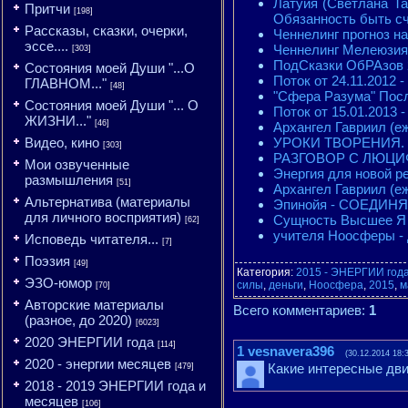
Латуйя (Светлана Та
Притчи
[198]
Обязанность быть с
Рассказы, сказки, очерки,
Ченнелинг прогноз н
эссе....
Ченнелинг Мелеюзия 
[303]
ПодСказки ОбРАзов 2
Состояния моей Души "...О
Поток от 24.11.2012
ГЛАВНОМ..."
[48]
"Сфера Разума" Посл
Состояния моей Души "... О
Поток от 15.01.2013 
ЖИЗНИ..."
[46]
Архангел Гавриил (еж
УРОКИ ТВОРЕНИЯ. Бе
Видео, кино
[303]
РАЗГОВОР С ЛЮЦИФЕР
Мои озвученные
Энергия для новой р
размышления
[51]
Архангел Гавриил (еж
Альтернатива (материалы
Эпинойя - СОЕДИ
для личного восприятия)
Сущность Высшее Я 
[62]
учителя Ноосферы - 
Исповедь читателя...
[7]
Поэзия
[49]
Категория
:
2015 - ЭНЕРГИИ год
ЭЗО-юмор
силы
,
деньги
,
Ноосфера
,
2015
,
м
[70]
Авторские материалы
Всего комментариев
:
1
(разное, до 2020)
[6023]
2020 ЭНЕРГИИ года
[114]
1
vesnavera396
(30.12.2014 18:
2020 - энергии месяцев
Какие интересные дви
[479]
2018 - 2019 ЭНЕРГИИ года и
месяцев
[106]