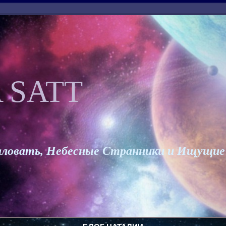
 SATT
ловать, Небесные Странники и Ищущие