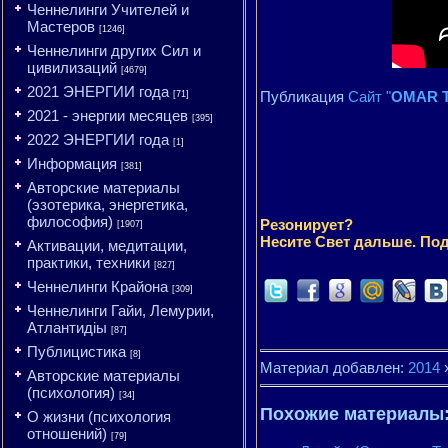
Ченнелинги Учителей и
Мастеров
[1246]
Ченнелинги других Сил и
цивилизаций
[4679]
2021 ЭНЕРГИИ года
Публикация
Сайт "
OMAR T
[71]
2021 - энергии месяцев
[395]
2022 ЭНЕРГИИ года
[1]
Информация
[381]
Авторские материалы
(эзотерика, энергетика,
философия)
Резонирует?
[1907]
Несите Свет дальше. Под
Активации, медитации,
практики, техники
[827]
Ченнелинги Крайона
[309]
Ченнелинги Гайи, Лемурии,
Атлантидіы
[87]
Публицистика
[8]
Материал добавлен:
2014
Авторские материалы
(психология)
[34]
Похожие материалы
О жизни (психология
отношений)
[79]