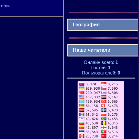
тели.
География
Наши читатели
Онлайн всего:
1
Гостей:
1
Пользователей:
0