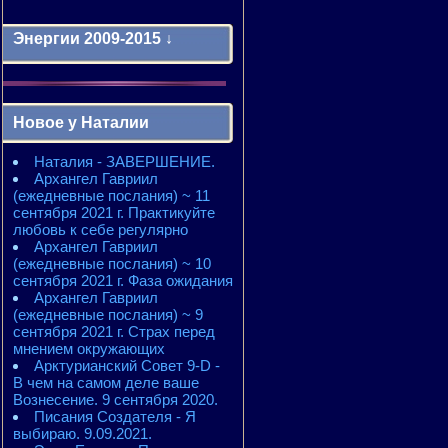
Энергии 2009-2015 ↓
Энергии 2009-2011 годы
2010 - энергии месяцев
Новое у Наталии
2010 - ЭНЕРГИИ года
2011 - энергии месяцев
Наталия - ЗАВЕРШЕНИЕ.
2011 - ЭНЕРГИИ года
Архангел Гавриил
2012 - энергии месяцев
(ежедневные послания) ~ 11
2012 - ЭНЕРГИИ года
сентября 2021 г. Практикуйте
2013 - энергии месяцев
любовь к себе регулярно
2013 - ЭНЕРГИИ года
Архангел Гавриил
2014 - энергии месяцев
(ежедневные послания) ~ 10
2014 - ЭНЕРГИИ года
сентября 2021 г. Фаза ожидания
2015 - энергии месяцев
Архангел Гавриил
2015 - ЭНЕРГИИ года
(ежедневные послания) ~ 9
сентября 2021 г. Страх перед
мнением окружающих
Арктурианский Совет 9-D -
В чем на самом деле ваше
Вознесение. 9 сентября 2020.
Писания Создателя - Я
выбираю. 9.09.2021.