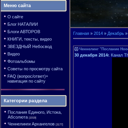
Меню сайта
О сайте
Блог НАТАЛИИ
Блоги АВТОРОВ
Главная
»
2014
»
Декабрь
»
КНИГИ, тексты, видео
ЗВЕЗДНЫЙ Небосвод
Ченнелинг "Послание Ноос
Видео
30 декабря 2014
г. Канал Th
Фотоальбомы
Советы по просмотру сайта
FAQ (вопрос/ответ)+
навигация по сайту
Категории раздела
Послания Единого, Истока,
Абсолюта
[1019]
Ченнелинги Архангелов
[3177]