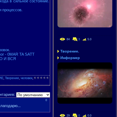
хода в сильное состояние.
и процессов.
84
3
5.0
ровок.
Творение.
Блог - 0MAR TA SATT
Информер
О И ВСЯ
ИЕ
,
Творение
,
человек
,
нтариев:
0
лагодарю...
29
0
0.0