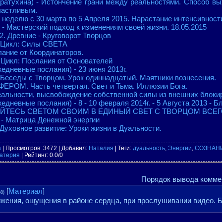
ратухина) - Истончение грани между реальностями. Способ вы
частливым.
а неделю с 30 марта по 5 Апреля 2015. Нарастание интенсивност
- Мастерский подход к изменениям своей жизни. 18.05.2015
. Древние - Круговорот Творцов
 - Цикл: Силы СВЕТА
ание от Координаторов.
- Цикл: Послания от Основателей
едневные послания) - 23 июня 2013г.
седы с Творцом. Урок одиннадцатый. Маятники вознесения.
ОМ. Часть четвертая. Свет и Тьма. Иллюзии Бога.
еальности, высвобождение собственной силы из внешних блоки
едневные послания) - 8 - 10 февраля 2014г. - 5 Августа 2013 - 
НЯЙТЕСЬ СВЕТОМ СВОИМ В ЕДИНЫЙ СВЕТ С ТВОРЦОМ ВСЕГ
- Матрица Денежной энергии
Духовное развитие: Уроки жизни в Дуальности.
а
|
Просмотров
: 3472 |
Добавил
:
Наталия
|
Теги
:
дуальность
,
Энергии
,
СОЗНАН
атерия
|
Рейтинг
:
0.0
/
0
Порядок вывода комме
[
Материал
]
38)
жения, ощущения в районе сердца, при прослушивании видео. Б