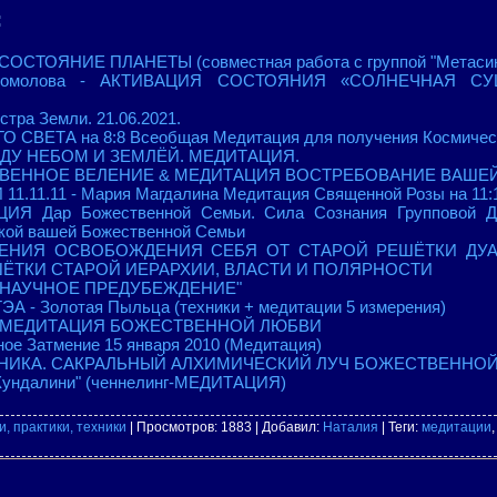
:
СТОЯНИЕ ПЛАНЕТЫ (совместная работа с группой "Метасин
 Комолова - АКТИВАЦИЯ СОСТОЯНИЯ «СОЛНЕЧНАЯ СУ
стра Земли. 21.06.2021.
СВЕТА на 8:8 Всеобщая Медитация для получения Космическ
ЖДУ НЕБОМ И ЗЕМЛЁЙ. МЕДИТАЦИЯ.
СТВЕННОЕ ВЕЛЕНИЕ & МЕДИТАЦИЯ ВОСТРЕБОВАНИЕ ВАШ
1.11.11 - Мария Магдалина Медитация Священной Розы на 11:1
ИЯ Дар Божественной Семьи. Сила Сознания Групповой Д
ой вашей Божественной Семьи
ЛЕНИЯ ОСВОБОЖДЕНИЯ СЕБЯ ОТ СТАРОЙ РЕШЁТКИ ДУА
ШЁТКИ СТАРОЙ ИЕРАРХИИ, ВЛАСТИ И ПОЛЯРНОСТИ
 НАУЧНОЕ ПРЕДУБЕЖДЕНИЕ"
ЭА - Золотая Пыльца (техники + медитации 5 измерения)
ез" МЕДИТАЦИЯ БОЖЕСТВЕННОЙ ЛЮБВИ
ое Затмение 15 января 2010 (Медитация)
ИКА. САКРАЛЬНЫЙ АЛХИМИЧЕСКИЙ ЛУЧ БОЖЕСТВЕННОЙ
Кундалини" (ченнелинг-МЕДИТАЦИЯ)
, практики, техники
|
Просмотров
: 1883 |
Добавил
:
Наталия
|
Теги
:
медитации