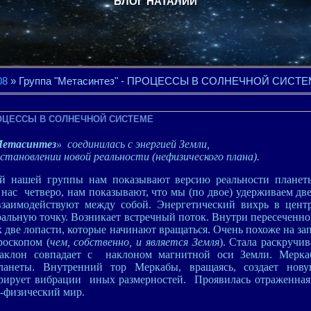
БЛОГ НАТАЛИИ
08
» Группа "Метасинтез" - ПРОЦЕССЫ В СОЛНЕЧНОЙ СИСТ
 ПРОЦЕССЫ В СОЛНЕЧНОЙ СИСТЕМЕ
етасинтез
» соединилась с энергией Земли,
тановлении новой реальности (нефизического плана).
ией нашей группы нам показывают версию реальности план
 нас четверо, нам показывают, что мы (по двое) удерживаем дв
взаимодействуют между собой. Энергетический вихрь в центр
альную точку. Возникает встречный поток. Внутри пересеченно
ак две лопасти, которые начинают вращаться. Очень похоже на з
роскопом (
чем, собственно, и является Земля
). Стала раскручив
наклон совпадает с наклоном магнитной оси Земли. Меркаб
планеты. Внутренний тор Меркабы, вращаясь, создает нов
ерирует вибрации иных размерностей. Проявилась отраженная
о-физический мир.