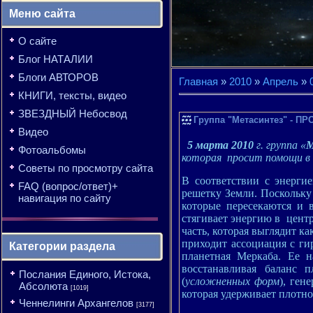
Меню сайта
О сайте
Блог НАТАЛИИ
Блоги АВТОРОВ
Главная
»
2010
»
Апрель
»
КНИГИ, тексты, видео
ЗВЕЗДНЫЙ Небосвод
Группа "Метасинтез" -
Видео
5 марта
2010
г
. группа «
М
Фотоальбомы
которая просит помощи в с
Советы по просмотру сайта
В соответствии с энерг
FAQ (вопрос/ответ)+
решетку Земли. Поскольку
навигация по сайту
которые пересекаются и 
стягивает энергию в центр
часть, которая выглядит к
приходит ассоциация с ги
Категории раздела
планетная Меркаба. Ее 
восстанавливая баланс 
Послания Единого, Истока,
(
усложненных форм
), ген
Абсолюта
[1019]
которая удерживает плотн
Ченнелинги Архангелов
[3177]