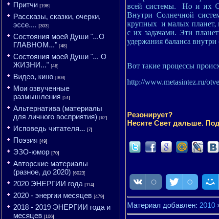
Притчи
всей системы. Но и их С
[198]
Внутри Солнечной систе
Рассказы, сказки, очерки,
крупных и малых планет, 
эссе....
[303]
с их задачами. Эти план
Состояния моей Души "...О
удержания баланса внутри
ГЛАВНОМ..."
[48]
Состояния моей Души "... О
ЖИЗНИ..."
Вот такие процессы проис
[46]
Видео, кино
[303]
http://www.metasintez.ru/ot
Мои озвученные
размышления
[51]
Альтернатива (материалы
Резонирует?
для личного восприятия)
[62]
Несите Свет дальше. Под
Исповедь читателя...
[7]
Поэзия
[49]
ЭЗО-юмор
[70]
Авторские материалы
(разное, до 2020)
[6023]
2020 ЭНЕРГИИ года
[114]
2020 - энергии месяцев
[479]
Материал добавлен:
2010
2018 - 2019 ЭНЕРГИИ года и
месяцев
[106]