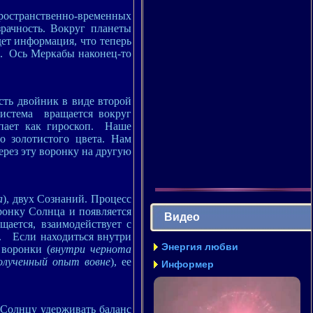
остранственно-временных
зрачность. Вокруг планеты
ет информация, что теперь
е. Ось Меркабы наконец-то
сть двойник в виде второй
система вращается вокруг
пает как гироскоп. Наше
о золотистого цвета. Нам
ерез эту воронку на другую
а
), двух Сознаний. Процесс
ронку Солнца и появляется
Видео
ается, взаимодействует с
. Если находиться внутри
Энергия любви
 воронки (
внутри чернота
олученный опыт вовне
), ее
Информер
Солнцу удерживать баланс