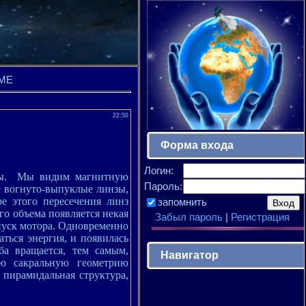
ЕМЕ
22:50
Форма входа
Логин:
еты. Мы видим магнитную
Пароль:
е вогнуто-выпуклые линзы,
е этого пересечения линз
запомнить
го объема появляется некая
Забыл пароль
|
Регистрация
апуск мотора. Одновременно
аться энергия, и появилась
а вращается, тем самым,
Навигатор
ую сакральную геометрию
 пирамидальная структура,