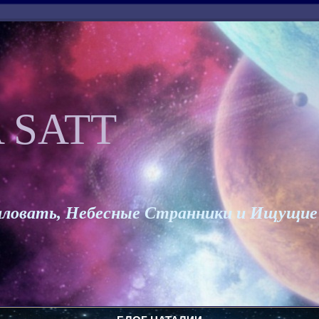
 SATT
ловать, Небесные Странники и Ищущие