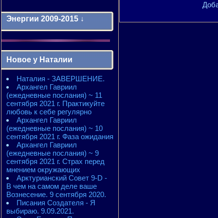
Доба
Энергии 2009-2015 ↓
Энергии 2009-2011 годы
2010 - энергии месяцев
Новое у Наталии
2010 - ЭНЕРГИИ года
2011 - энергии месяцев
Наталия - ЗАВЕРШЕНИЕ.
2011 - ЭНЕРГИИ года
Архангел Гавриил
2012 - энергии месяцев
(ежедневные послания) ~ 11
2012 - ЭНЕРГИИ года
сентября 2021 г. Практикуйте
2013 - энергии месяцев
любовь к себе регулярно
2013 - ЭНЕРГИИ года
Архангел Гавриил
2014 - энергии месяцев
(ежедневные послания) ~ 10
2014 - ЭНЕРГИИ года
сентября 2021 г. Фаза ожидания
2015 - энергии месяцев
Архангел Гавриил
2015 - ЭНЕРГИИ года
(ежедневные послания) ~ 9
сентября 2021 г. Страх перед
мнением окружающих
Арктурианский Совет 9-D -
В чем на самом деле ваше
Вознесение. 9 сентября 2020.
Писания Создателя - Я
выбираю. 9.09.2021.