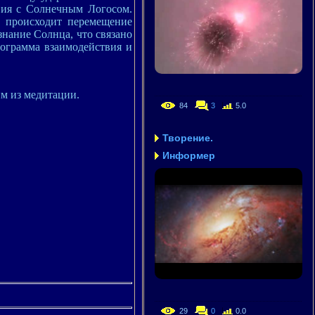
вия с Солнечным Логосом.
 происходит перемещение
нание Солнца, что связано
ограмма взаимодействия и
м из медитации.
84
3
5.0
Творение.
Информер
29
0
0.0