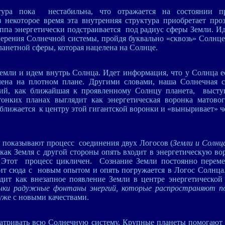
ура пока нестабильна, что отражается на состоянии пр
 некоторое время эта внутренняя структура приобретает про
уппа энергетически подстраивается под радиус сферы Земли. Ид
ерения Солнечной системы, пройдя буквально «сквозь» Солнц
планетной сферы, которая нацелена на Солнце.
мли и идем внутрь Солнца. Идет информация, что у Солнца е
влена на плотном плане. Другими словами, наша Солнечная 
ий, как ближайшая к проявленному Солнцу планета, высту
онких планах выглядит как энергетическая воронка матовог
ближается к центру этой гигантской воронки и «выныривает» ч
 показывают процесс соединения двух Логосов (
Земли и Солнц
как Земля с другой стороны опять входит в энергетическую во
 Этот процесс цикличен. Сознание Земли постоянно перемещ
ит сюда с новым опытом и опять погружается в Логос Солнца
дит как внезапное появление Земли в центре энергетической
онки радужные фонтаны энергий, которые распространяют п
уже с новыми качествами.
матривать всю Солнечную систему. Крупные планеты помогают 