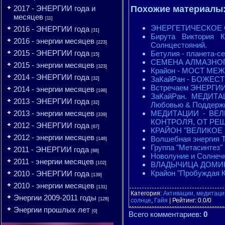
2017 - ЭНЕРГИИ года и
Похожие материалы
месяцев
[11]
ЭНЕРГЕТИЧЕСКОЕ СО
2016 - ЭНЕРГИИ года
[31]
Бирута Виктория
2016 - энергии месяцев
[223]
Солнцестояний.
2015 - ЭНЕРГИИ года
Бетулия - планета-се
[15]
СЕМЕНА АЛМАЗНОГО 
2015 - энергии месяцев
[323]
Крайон - МОСТ МЕ
2014 - ЭНЕРГИИ года
ЗаКайРан - БОЖЕ
[32]
Встречаем ЭНЕРГИИ 1
2014 - энергии месяцев
[198]
ЗаКайРан. МЕДИТАЦ
2013 - ЭНЕРГИИ года
[32]
Любовью & Поддержк
МЕДИТАЦИИ - ВЕ
2013 - энергии месяцев
[339]
КОНТРОЛЯ, ОТ РЕ
2012 - ЭНЕРГИИ года
[67]
КРАЙОН "ВЕЛИКОЕ
2012 - энергии месяцев
Волшебная энергия Т
[148]
Группа "Метасинт
2011 - ЭНЕРГИИ года
[88]
Новолуние и Солнечн
2011 - энергии месяцев
ВЛАДЫЧИЦА ДОМИН
[102]
Крайон "Пробуждая 
2010 - ЭНЕРГИИ года
[139]
2010 - энергии месяцев
[131]
Категория
:
Активации, медитации
Энергии 2009-2011 годы
[128]
солнце
,
Гайя
|
Рейтинг
:
0.0
/
0
Энергии прошлых лет
[0]
Всего комментариев
:
0