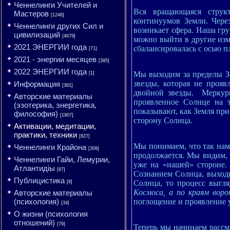
Ченнелинги Учителей и
Вся вращающаяся структ
Мастеров
[1246]
континуумов Земли. Через
Ченнелинги других Сил и
возникает сфера. Наша гр
цивилизаций
[4679]
можно выйти в другие изм
2021 ЭНЕРГИИ года
сбалансировалась с осью 
[71]
2021 - энергии месяцев
[395]
2022 ЭНЕРГИИ года
Мы выходим за пределы Зе
[1]
звезды, которая не проя
Информация
[381]
двойной звезды. Меркур
Авторские материалы
проявленное Солнце на т
(эзотерика, энергетика,
показывают, как Земля при
философия)
[1907]
сторону Солнца.
Активации, медитации,
практики, техники
[827]
Мы понимаем, что так нам
Ченнелинги Крайона
[309]
продолжается. Мы видим, 
Ченнелинги Гайи, Лемурии,
уже на «нашей» стороне.
Атлантидіы
[87]
Сознанием Солнца, выход
Публицистика
Солнца, то процесс выгля
[8]
Космоса, а по краям вор
Авторские материалы
(психология)
поглощение и проявление 
[34]
О жизни (психология
отношений)
[79]
Теперь мы начинаем расс