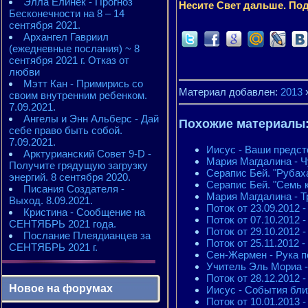
Элла Елинек - Прогноз
Несите Свет дальше. Под
Бесконечности на 8 – 14
сентября 2021.
Архангел Гавриил
(ежедневные послания) ~ 8
сентября 2021 г. Отказ от
любви
Мэтт Кан - Примирись со
Материал добавлен:
2013
своим внутренним ребенком.
7.09.2021.
Ангелы и Энн Альберс - Дай
Похожие материалы
себе право быть собой.
7.09.2021.
Иисус - Ваши предст
Арктурианский Совет 9-D -
Мария Магдалина - Ч
Получите грядущую загрузку
Серапис Бей. "Рубах
энергий. 8 сентября 2020.
Серапис Бей. "Семь к
Писания Создателя -
Мария Магдалина - 
Выход. 8.09.2021.
Поток от 23.09.2012 
Кристина - Сообщение на
Поток от 07.10.2012
СЕНТЯБРЬ 2021 года.
Поток от 29.10.2012 
Послание Плеядианцев за
Поток от 25.11.2012 
СЕНТЯБРЬ 2021 г.
Сен-Жермен - Рука 
Учитель Эль Мориа -
Поток от 28.12.2012 
Новое на форумах
Иисус - События бл
Поток от 10.01.2013 