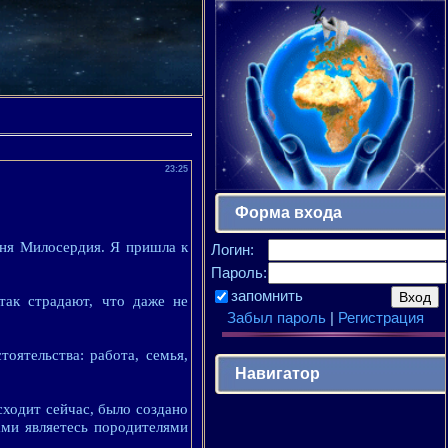
23:25
Форма входа
иня Милосердия. Я пришла к
Логин:
Пароль:
запомнить
ак страдают, что даже не
Забыл пароль
|
Регистрация
оятельства: работа, семья,
Навигатор
сходит сейчас, было создано
ми являетесь породителями