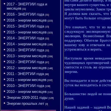
Вы сами делаете выбор, и н
2017 - ЭНЕРГИИ года и
внутри вашего существа, и 
месяцев
циклы неумолимы. Закон тре
[11]
Я должна вам сказать, что
2016 - ЭНЕРГИИ года
[31]
могут быть больше отодвин
2016 - энергии месяцев
[223]
2015 - ЭНЕРГИИ года
Это означает, что те из в
[15]
следующую эволюционную 
2015 - энергии месяцев
[323]
эволюции, Вознесённые В
2014 - ЭНЕРГИИ года
[32]
поддержку. Обители Братс
2014 - энергии месяцев
вашему зову и отвечаем на
[198]
устремляться и верить.
2013 - ЭНЕРГИИ года
[32]
2013 - энергии месяцев
[339]
Наступило время невиданн
2012 - ЭНЕРГИИ года
чудовищных противоречий и
[67]
святости и столь же огром
2012 - энергии месяцев
[148]
энергии.
2011 - ЭНЕРГИИ года
[88]
2011 - энергии месяцев
Вы попадаете в поле действ
[102]
суток вы находитесь в сост
2010 - ЭНЕРГИИ года
[139]
2010 - энергии месяцев
[131]
Большинство людей не поним
Энергии 2009-2011 годы
души.
[128]
Энергии прошлых лет
[0]
Нашей задачей – задачей В