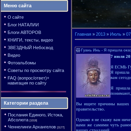
Меню сайта
О сайте
Блог НАТАЛИИ
Блоги АВТОРОВ
Главная
»
2013
»
Июль
»
07
КНИГИ, тексты, видео
ЗВЕЗДНЫЙ Небосвод
Гуань Инь - Я пришла ок
Видео
7 июля 20
Фотоальбомы
Я ЕСМЬ Гу
Советы по просмотру сайта
Я пришла 
вам сегодн
FAQ (вопрос/ответ)+
навигация по сайту
Я пришла
понимают,
Категории раздела
Вы ищите причины ваших ст
правительство.
Послания Единого, Истока,
Абсолюта
Однако я не скажу вам ниче
[1019]
вами же самими чуть ране
Ченнелинги Архангелов
[3177]
ваших страданий.