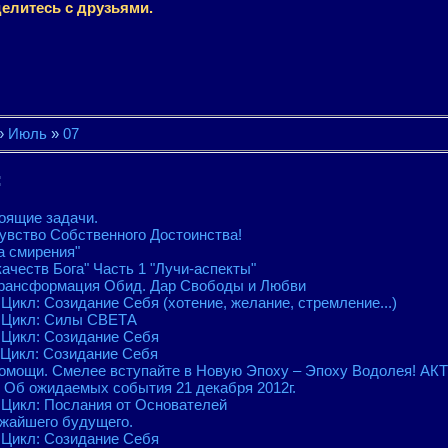
елитесь с друзьями.
»
Июль
»
07
:
оящие задачи.
увство Собственного Достоинства!
а смирения"
ачеств Бога" Часть 1 "Лучи-аспекты"
Трансформация Обид. Дар Свободы и Любви
- Цикл: Созиданиe Себя (хотение, желание, стремление...)
 - Цикл: Силы СВЕТА
- Цикл: Созиданиe Себя
- Цикл: Созиданиe Себя
помощи. Смелее вступайте в Новую Эпоху – Эпоху Водолея! А
 Об ожидаемых события 21 декабря 2012г.
- Цикл: Послания от Основателей
ижайшего будущего.
- Цикл: Созиданиe Себя