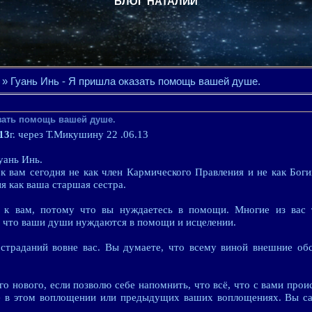
БЛОГ НАТАЛИИ
» Гуань Инь - Я пришла оказать помощь вашей душе.
азать помощь вашей душе.
13
г. через Т.Микушину 22 .06.13
ань Инь.
к вам сегодня не как член Кармического Правления и не как Бог
я как ваша старшая сестра.
 к вам, потому что вы нуждаетесь в помощи. Многие из вас т
 что ваши души нуждаются в помощи и исцелении.
раданий вовне вас. Вы думаете, что всему виной внешние обст
го нового, если позволю себе напомнить, что всё, что с вами прои
е в этом воплощении или предыдущих ваших воплощениях. Вы са