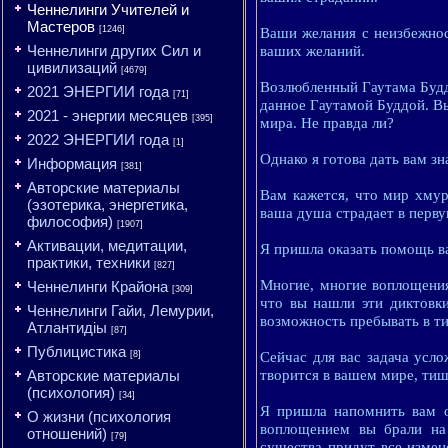
Ченнелинги Учителей и
Мастеров
[1246]
Ваши желания с неизбежнос
Ченнелинги других Сил и
ваших желаний.
цивилизаций
[4679]
Возлюбленный Гаутама Будд
2021 ЭНЕРГИИ года
[71]
данное Гаутамой Буддой. Вы
2021 - энергии месяцев
[395]
мира. Не правда ли?
2022 ЭНЕРГИИ года
[1]
Однако я готова дать вам з
Информация
[381]
Авторские материалы
Вам кажется, что мир хмур
(эзотерика, энергетика,
ваша душа страдает в перву
философия)
[1907]
Активации, медитации,
Я пришла оказать помощь в
практики, техники
[827]
Многие, многие воплощения
Ченнелинги Крайона
[309]
что вы нашли эти диктовк
Ченнелинги Гайи, Лемурии,
возможность пребывать в т
Атлантидіы
[87]
Публицистика
[8]
Сейчас для вас задача усл
Авторские материалы
творится в вашем мире, тиш
(психология)
[34]
Я пришла напомнить вам о
О жизни (психология
воплощением вы брали на
отношений)
[79]
существа придут все измен