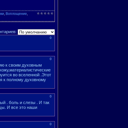
ки
,
Воплощение
,
нтариев:
0
0
ию к своим духовным
 кожу,материалистические
уится во вселенной .Этот
ся к полному духовному
0
й . боль и слезы . И так
цы. И все это наши
0