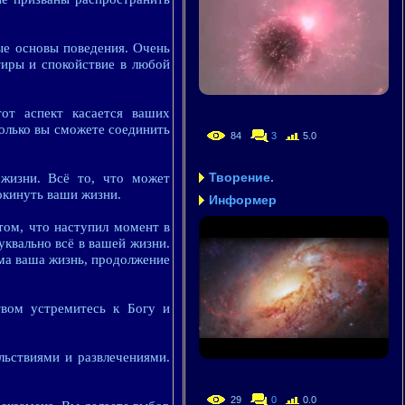
ые основы поведения. Очень
тиры и спокойствие в любой
от аспект касается ваших
колько вы сможете соединить
84
3
5.0
Творение.
жизни. Всё то, что может
окинуть ваши жизни.
Информер
том, что наступил момент в
уквально всё в вашей жизни.
ама ваша жизнь, продолжение
вом устремитесь к Богу и
льствиями и развлечениями.
29
0
0.0