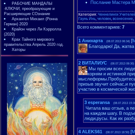
Послание Мастера Ми
РАБОЧИЕ МАНДАЛЫ
-КЛЮЧИ, преобразующие и
Расширяющие СОзнание
Категория
:
Ченнелинги Учителе
Архангел Михаил (Ронна
Гаунь Инь
,
человек
,
вознесение
,
Герман) 2020
Всего комментариев
:
7
Крайон через Ли Кэрролла
(2020)
Крах Тайного мирового
1
Анихарта
[
М
(08.07.2013 06:34)
правительства.Апрель 2020 год.
Благодарю! Да, жатва
Хаторы
2
ВИТАЛИУС
(08.07.2013 09:30)
Мы просим всех люде
корням и истинной пр
мыслеформы.Пробудитесь о
призыв звучит сейчас,и пу
участию в космической жи
3
esperansa
(08.07.2013 15:3
Читала ваш отзыв, а пе
на каждом шагу. В подъ
люди,русы. Как их разб
4
ALEKS61
[
М
(08.07.2013 18:50)