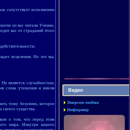
рая сопутствует исполнению
огие из вас читали Учение,
одит вас от страданий этого
 действительности.
ждет исцеления. Но это вы,
 Не является случайностью,
ня слова утешения и имели
Видео
Энергия любви
вить тому безумию, которое
и своего существа.
Информер
вам о том, что перед этим
его мира. Изнутри вашего
ые призваны распространить