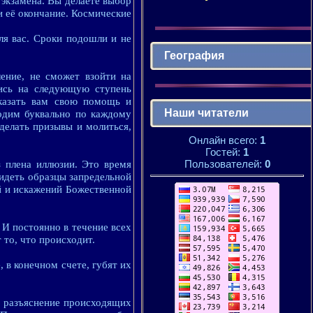
 экзамена. Вы делаете выбор
и её окончание. Космические
ля вас. Сроки подошли и не
География
ление, не сможет взойти на
ись на следующую ступень
казать вам свою помощь и
Наши читатели
одим буквально по каждому
делать призывы и молиться,
Онлайн всего:
1
Гостей:
1
Пользователей:
0
 плена иллюзии. Это время
идеть образцы запредельной
й и искажений Божественной
 И постоянно в течение всех
 то, что происходит.
 в конечном счете, губят их
, разъяснение происходящих