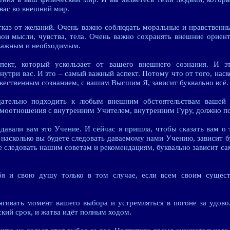
вас во внешний мир.
отказ от желаний. Очень важно соблюдать моральные и нравственн
вои мысли, чувства, тела. Очень важно сохранять внешние ориен
 важным и необходимым.
пект, который ускользает от вашего внешнего сознания. И эт
утри вас. И это – самый важный аспект. Потому что от того, нас
жественным сознанием, с вашим Высшим Я, зависит буквально всё.
ательно подходить к любым внешним обстоятельствам вашей 
моотношения с внутренним Учителем, внутренним Гуру, должно п
давали вам это Учение. И сейчас я пришла, чтобы сказать вам о 
, насколько вы будете следовать даваемому нами Учению, зависит б
те следовать нашим советам и рекомендациям, буквально зависит с
бя и свою душу только в том случае, если всем своим сущест
гивать момент вашего выбора и устремляться в погоне за удово
кий срок, и жатва идёт полным ходом.