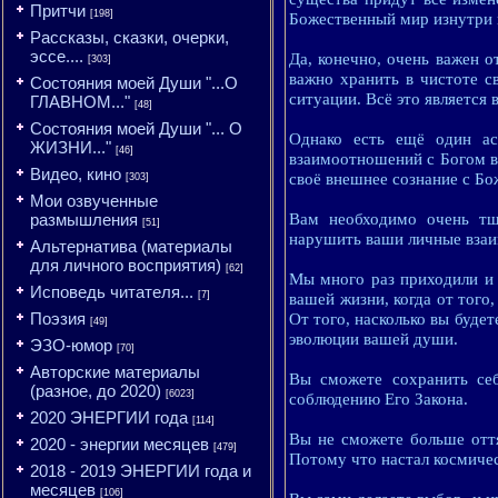
Притчи
[198]
Божественный мир изнутри 
Рассказы, сказки, очерки,
эссе....
Да, конечно, очень важен 
[303]
важно хранить в чистоте с
Состояния моей Души "...О
ситуации. Всё это является
ГЛАВНОМ..."
[48]
Состояния моей Души "... О
Однако есть ещё один ас
ЖИЗНИ..."
[46]
взаимоотношений с Богом вн
Видео, кино
своё внешнее сознание с Бо
[303]
Мои озвученные
размышления
Вам необходимо очень тщ
[51]
нарушить ваши личные взаи
Альтернатива (материалы
для личного восприятия)
[62]
Мы много раз приходили и 
Исповедь читателя...
[7]
вашей жизни, когда от того
Поэзия
От того, насколько вы буде
[49]
эволюции вашей души.
ЭЗО-юмор
[70]
Авторские материалы
Вы сможете сохранить се
(разное, до 2020)
[6023]
соблюдению Его Закона.
2020 ЭНЕРГИИ года
[114]
Вы не сможете больше оття
2020 - энергии месяцев
[479]
Потому что настал космичес
2018 - 2019 ЭНЕРГИИ года и
месяцев
[106]