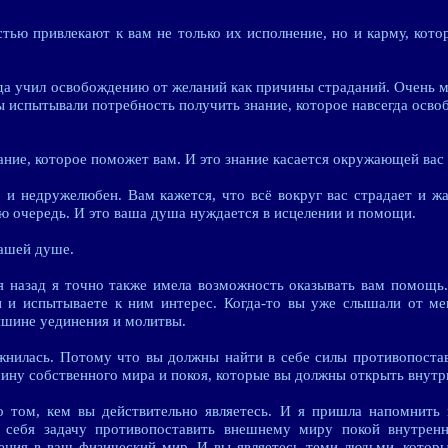
тью привлекают к вам не только их исполнение, но и карму, кото
а учил освобождению от желаний как причины страданий. Очень мн
 испытывали потребность получить знание, которое навсегда освоб
нание, которое поможет вам. И это знание касается окружающей вас
 и недружелюбен. Вам кажется, что всё вокруг вас страдает и жа
ю очередь. И это ваша душа нуждается в исцелении и помощи.
ашей душе.
 назад я точно также имела возможность оказывать вам помощь.
и и испытываете к ним интерес. Когда-то вы уже слышали от ме
ишине уединения и молитвы.
ожнилась. Потому что вы должны найти в себе силы противопоста
ину собственного мира и покоя, которые вы должны открыть внутр
 том, кем вы действительно являетесь. И я пришла напомнить 
 себя задачу противопоставить внешнему миру покой внутренн
ения в ваш физический мир. И вы являетесь теми людьми, котор