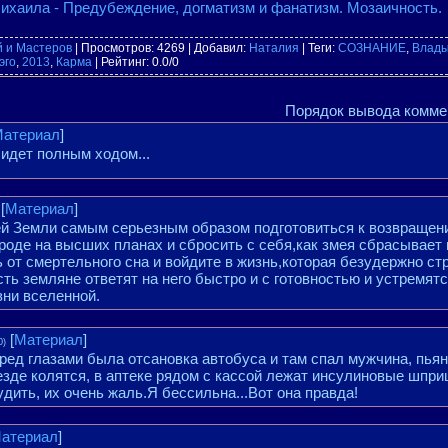
хаила - Предубеждение, догматизм и фанатизм. Мозаичность.
й и Мастеров
|
Просмотров
: 4269 |
Добавил
:
Наталия
|
Теги
:
СОЗНАНИЕ
,
Влады
эго
,
2013
,
Карма
|
Рейтинг
:
0.0
/
0
Порядок вывода комме
атериал
]
 идет полным ходом...
[
Материал
]
й Земли самым серьезным образом подготовиться к возвращен
ироде на высших планах и сбросить с себя,как змея сбрасывает
т смертельного сна и войдите в жизнь,которая безудержно стр
сть земляне ответят на него быстро и с готовностью и устремят
зни вселенной.
[
Материал
]
0)
ред глазами была отсановка автобуса и там спал мужчина, пьяны
езде колятся, в аптеке рядом с кассой лежат инсулиновые шпри
удить, их очень жаль.Я бессильна...Вот она правда!
атериал
]