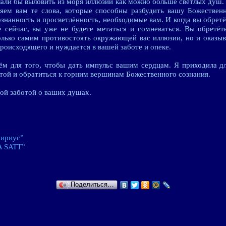
лали бы выловить из моря иллюзии как можно больше светлых душ.
яем вам те слова, которые способны разбудить вашу Божествен
ознанность и просветлённость, необходимые вам. И когда вы обретё
 сейчас, вы уже не будете метаться и сомневаться. Вы обретёт
олько самим противостоять окружающей вас иллюзии, но и оказыв
роисходящего и нуждается в вашей заботе и опеке.
ём для того, чтобы дать импульс вашим сердцам. Я приходила дл
той и обратиться к горним вершинам Божественного сознания.
ой заботой о ваших душах.
Сириус”
A SATT”
Поделиться…