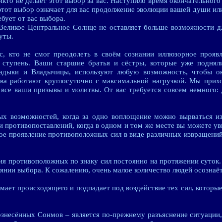
икто не делает этот выбор за вас. Наступило время окончательного
этот выбор означает для вас продолжение эволюции вашей души ил
бует от вас выбора.
 Великое Центральное Солнце не оставляет больше возможности д
уты.
ас, кто не смог преодолеть в своём сознании иллюзорное прояв
ступень. Ваши старшие братья и сёстры, которые уже поднял
ладыки и Владычицы, используют любую возможность, чтобы о
тва работают круглосуточно с максимальной нагрузкой. Мы прих
 все ваши призывы и молитвы. От вас требуется совсем немного: 
ых возможностей, когда за одно воплощение можно вырваться из
 противопоставлений, когда в одном и том же месте вы можете ув
ное проявление противоположных сил в виде различных извращени
ия противоположных по знаку сил постоянно на протяжении суток.
оянии выбора. К сожалению, очень малое количество людей осознаёт
ает происходящего и подпадает под воздействие тех сил, которые,
ознесённых Сонмов – является по-прежнему разъяснение ситуации