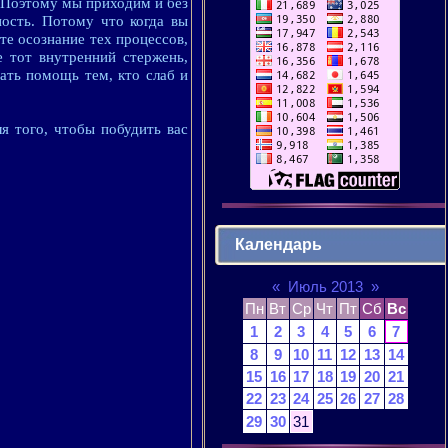
 Поэтому мы приходим и без
ность. Потому что когда вы
те осознание тех процессов,
е тот внутренний стержень,
ать помощь тем, кто слаб и
я того, чтобы побудить вас
Календарь
«
Июль 2013
»
Пн
Вт
Ср
Чт
Пт
Сб
Вс
1
2
3
4
5
6
7
8
9
10
11
12
13
14
15
16
17
18
19
20
21
22
23
24
25
26
27
28
29
30
31