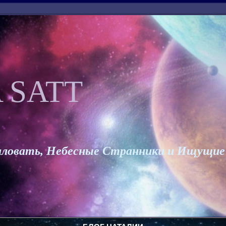
 SATT
ловать, Небесные Странники и Ищущие