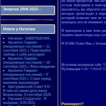
на Земле процессов. Мы же
устали повторяем и повтор
Энергии 2009-2015 ↓
проснётесь, вы обретёте ос
которые происходят в мире
который позволит вам не т
Энергии 2009-2011 годы
немощен, кто не понимает п
2010 - энергии месяцев
Новое у Наталии
2010 - ЭНЕРГИИ года
Я приходила к вам этим дн
2011 - энергии месяцев
поднять ваши взоры над суе
Наталия - ЗАВЕРШЕНИЕ.
2011 - ЭНЕРГИИ года
Архангел Гавриил
2012 - энергии месяцев
Я ЕСМЬ Гуань Инь, с больш
(ежедневные послания) ~ 11
2012 - ЭНЕРГИИ года
сентября 2021 г. Практикуйте
2013 - энергии месяцев
любовь к себе регулярно
2013 - ЭНЕРГИИ года
Архангел Гавриил
2014 - энергии месяцев
(ежедневные послания) ~ 10
2014 - ЭНЕРГИИ года
Источник материала сайт
"
сентября 2021 г. Фаза ожидания
2015 - энергии месяцев
Публикация
Сайт "OMAR T
Архангел Гавриил
2015 - ЭНЕРГИИ года
(ежедневные послания) ~ 9
сентября 2021 г. Страх перед
мнением окружающих
Арктурианский Совет 9-D -
В чем на самом деле ваше
Вознесение. 9 сентября 2020.
Писания Создателя - Я
выбираю. 9.09.2021.
Резонирует?